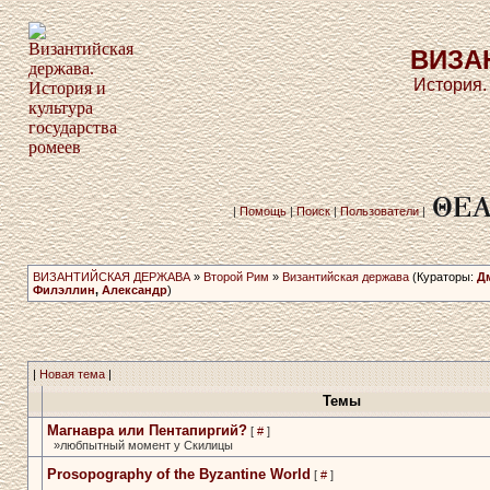
ВИЗА
История.
|
Помощь
|
Поиск
|
Пользователи
|
ВИЗАНТИЙСКАЯ ДЕРЖАВА
»
Второй Рим
»
Византийская держава
(Кураторы:
Д
Филэллин
,
Александр
)
|
Новая тема
|
Темы
Магнавра или Пентапиргий?
[
#
]
»любпытный момент у Скилицы
Prosopography of the Byzantine­ World
[
#
]