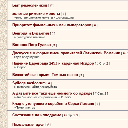
Быт ремеслеников
[
#
]
золотые римские монеты
[
#
]
»золотые римские монеты -­ фотографии
Приоритет фамильных имен­ императоров
[
#
]
Венгрия и Византия
[
#
]
»Культурное влияние
Вопрос: Петр Гулиан
[
#
]
Дискуссия о форме имен­ правителей Латинской Романии
[
#
С
»Для обсуждения
Падение Цареграда 1453 и­ кардинал Исидор
[
#
Стр.
2
]
»Вопрос
Византийская армия Темных веков
[
#
]
Sylloge tacticorum
[
#
]
»Помогите найти,пожалуйста
А давайте все таки еще немного­ об одежде
[
#
Стр.
2
]
»Что бы мог носить ромей на 9-11­ век?
Клад с утонувшего корабля в­ Серсе Лимане
[
#
]
»Помогите плз
Состязания на ипподроме
[
#
Стр.
2
3
]
Похвальная идея
[
#
]