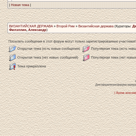
|
Новая тема
|
ВИЗАНТИЙСКАЯ ДЕРЖАВА
»
Второй Рим
»
Византийская держава
(Кураторы:
Д
Филэллин
,
Александр
)
Посылать сообщения в этот форум могут только зарегистрированные участники!
Открытая тема (есть новые сообщения)
Популярная тема (есть нов
Открытая тема (нет новых сообщений)
Популярная тема (нет новы
Тема прикреплена
Для оформления форума перераб
[ Время исполнен