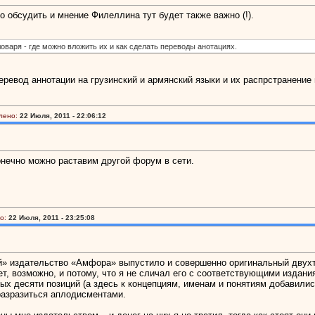
о обсудить и мнение Филеллина тут будет также важно (!).
варя - где можно вложить их и как сделать переводы анотациях.
 перевод аннотации на грузинский и армянский языки и их распрстранение
лено:
22 Июля, 2011 - 22:06:12
нечно можно раставим другой форум в сети.
о:
22 Июля, 2011 - 23:25:08
й» издательство «Амфора» выпустило и совершенно оригинальный двухто
ет, возможно, и потому, что я не сличал его с соответствующими издан
ждых десяти позиций (а здесь к концепциям, именам и понятиям добавили
 разразиться аплодисментами.