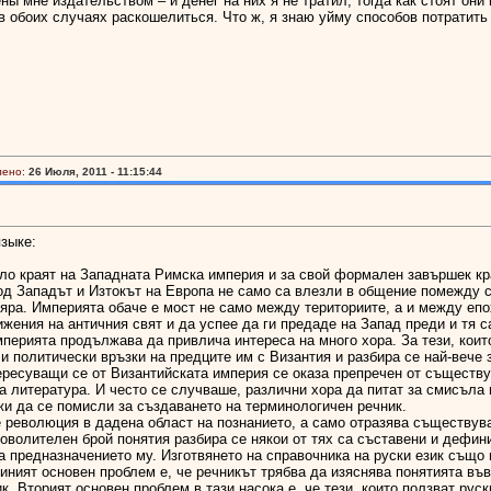
ены мне издательством – и денег на них я не тратил, тогда как стоят он
в обоих случаях раскошелиться. Что ж, я знаю уйму способов потратить
лено:
26 Июля, 2011 - 11:15:44
зыке:
о краят на Западната Римска империя и за свой формален завършек кра
од Западът и Изтокът на Европа не само са влезли в общение помежду с
вяра. Империята обаче е мост не само между териториите, а и между еп
ижения на античния свят и да успее да ги предаде на Запад преди и тя с
мперията продължава да привлича интереса на много хора. За тези, коит
и политически връзки на предците им с Византия и разбира се най-вече
ересуващи се от Византийската империя се оказа препречен от съществув
а литература. И често се случваше, различни хора да питат за смисъла
жи да се помисли за създаването на терминологичен речник.
 е революция в дадена област на познанието, а само отразява съществув
доволителен брой понятия разбира се някои от тях са съставени и дефини
а предназначението му. Изготвянето на справочника на руски език също 
иният основен проблем е, че речникът трябва да изяснява понятията във 
. Вторият основен проблем в тази насока е, че тези, които ползват рус