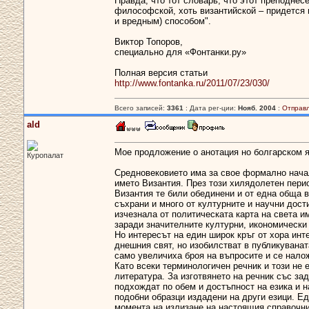
Правда, что тот словарь, что этот преподнес
философской, хоть византийской – придется 
и вредным) способом".
Виктор Топоров,
специально для «Фонтанки.ру»
Полная версия статьи
http://www.fontanka.ru/2011/07/23/030/
Всего записей:
3361
: Дата рег-ции:
Нояб. 2004
:
Отправ
ald
Мое продложение о анотация но болгарском я
Куропалат
Средновековието има за свое формално начал
името Византия. През този хилядолетен пери
Византия те били обединени и от една обща 
съхрани и много от културните и научни дост
изчезнала от политическата карта на света и
заради значителните културни, икономически 
Но интересът на един широк кръг от хора инт
днешния свят, но изобилстват в публикуванат
само увеличиха броя на въпросите и се нало
Като всеки терминологичен речник и този не
литература. За изготвянето на речник със за
подхождат по обем и достъпност на езика и н
подобни образци издадени на други езици. Ед
момента на излизане на настоящия справочник