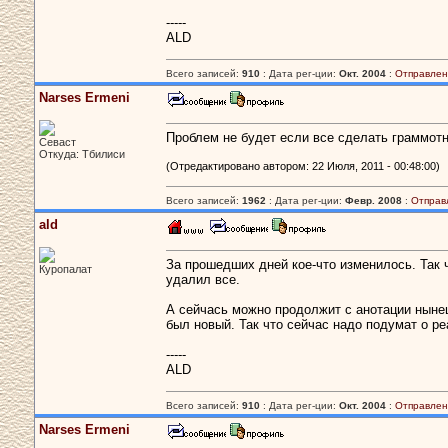
-----
ALD
Всего записей:
910
: Дата рег-ции:
Окт. 2004
:
Отправлен
Narses Ermeni
Проблем не будет если все сделать граммотно
Севаст
Откуда: Тбилиси
(Отредактировано автором: 22 Июля, 2011 - 00:48:00)
Всего записей:
1962
: Дата рег-ции:
Февр. 2008
:
Отправ
ald
За прошедших дней кое-что изменилось. Так ч
Куропалат
удалил все.
А сейчась можно продолжит с анотации нынешн
был новый. Так что сейчас надо подумат о ре
-----
ALD
Всего записей:
910
: Дата рег-ции:
Окт. 2004
:
Отправлен
Narses Ermeni