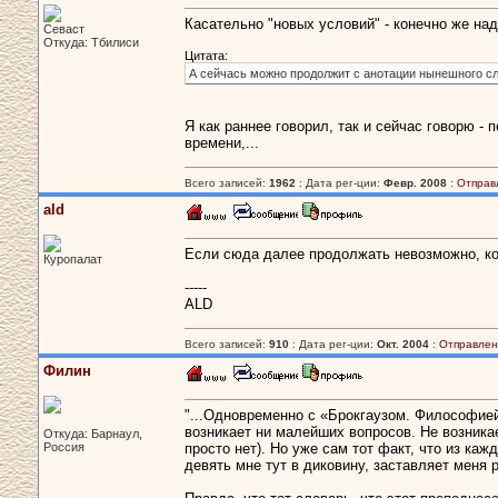
Касательно "новых условий" - конечно же над
Севаст
Откуда: Тбилиси
Цитата:
А сейчась можно продолжит с анотации нынешного сло
Я как раннее говорил, так и сейчас говорю -
времени,...
Всего записей:
1962
: Дата рег-ции:
Февр. 2008
:
Отправ
ald
Если сюда далее продолжать невозможно, ко
Куропалат
-----
ALD
Всего записей:
910
: Дата рег-ции:
Окт. 2004
:
Отправлен
Филин
"...Одновременно с «Брокгаузом. Философие
возникает ни малейших вопросов. Не возника
Откуда: Барнаул,
Россия
просто нет). Но уже сам тот факт, что из ка
девять мне тут в диковину, заставляет меня