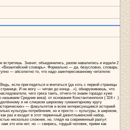
е встретишь. Значит, объединились, разом навалились и издали 2
м «Византийский словарь». Формально — да, безусловно, словарь:
ступно — абсолютно то, что надо заинтересованному читателю
 Ведь, если приглядеться и вчитаться (да хоть с первой страницы
 странице, И не могу — читаю до конца…»), обнаруживаешь, что
аследователи, чего греха таить, отчего-то знаем гораздо хуже
называем Средние века): от основания Константинополя ( 324 г .)
пределённому и не слишком широкому гуманитарному кругу
 исторических» — факультетов и всем интересующимся историей
только культуры потребления, но и просто — культуры, в широком,
 как раз и входит в этот первичный джентльменский набор,
остью несколько сложнее, но, глядя на современный разгул
нам это или нет, но — смирись, гордый человек, прими как