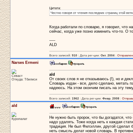
Цитата:
Честно говоря от чтения последних страниц этой ветк
Когда работали по словарю, я говорил, что н
сейчас, когда уже позно изменить что-то. О 
-----
ALD
Всего записей:
910
: Дата рег-ции:
Окт. 2004
:
Отправлен
Narses Ermeni
ald
Севаст
От своих слов я не отказываюсь (!), но и де
Откуда: Тбилиси
Словарь издан - все, дело сделано, метать п
надеюсь. На этом окончим писать на эту тему
Всего записей:
1962
: Дата рег-ции:
Февр. 2008
:
Отправ
ald
Не нужно быть пророк, что бы догадатся, что 
Куропалат
надо удалять. Тоже когда неть к каждая стат
традиция. Не был Филэллин, другой сделал б
неть смысль делат новой словарь. В противн