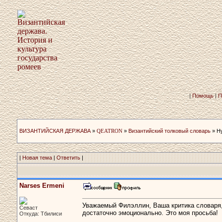
|
Помощь
|
П
ВИЗАНТИЙСКАЯ ДЕРЖАВА
»
QEATRON
»
Византийский толковый словарь
» Ну
|
Новая тема
|
Ответить
|
Narses Ermeni
Уважаемый Филэллин, Ваша критика словаря, 
Севаст
достаточно эмоционально. Это моя просьба!
Откуда: Тбилиси