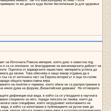
и наверняка немало. Так что взыскующему истины – хоть
 примерно те же деньги куда более бесполезным (а для здоровья
ят на Източната Римска империя, която днес е известна под
и и са се опознали, но благодарение на мисионерската дейност на
охите. Оцеляла от варварските нашествия, империята успяла да
амата да загине. Това обяснява и защо макар отдавна да е
о пък са от източната част на Европа интересът е още по-голям
 заради общата православна вяра.
ането на понятия и термини, които обаче не са разпространени в
 на някоя дума на форума „Византийская держава”. Но отговорите
ащите дефиниции във вида, в който са се утвърдили в научната
рани специално за него, поради липсата на такива, които да
налага свои специфики, които затрудняват използването на
вида, в който са използвани в публикациите на руски език до
ки език заради общата православна вяра и културно-политическите