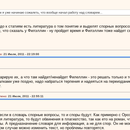
и я уже начинаю сожалеть, что вообще начал работу над словарем...
адо к статиям есть литература о том понятие и выделят спорных вопрос
то, что сказаль у Филэллин - ну пройдет время и Филэллин тоже найдет с
о:
21 Июля, 2011 - 22:19:00
кларирую их, а что там найдет/ненайдет Филеллин - это решать только и 
алками уже поздно, надо набраться терпения и надеяться на переиздание
.
лено:
21 Июля, 2011 - 22:55:11
если в словарь спорные вопросы, то и споры будут. Как примерно с Орози
ия литература, то будут обвинения в плагиатство, так как ето на роман,
ы. А предназначение словаря для информация, а не для спор. Он не мон
ом случае можно изменить текст, но проблемы повторятся.