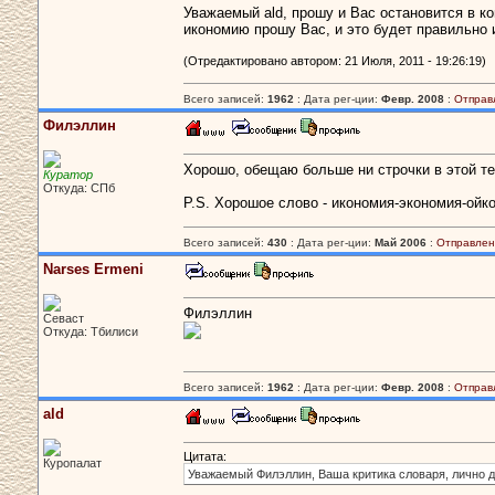
Уважаемый ald, прошу и Вас остановится в ко
икономию прошу Вас, и это будет правильно 
(Отредактировано автором: 21 Июля, 2011 - 19:26:19)
Всего записей:
1962
: Дата рег-ции:
Февр. 2008
:
Отправ
Филэллин
Хорошо, обещаю больше ни строчки в этой те
Куратор
Откуда: СПб
P.S. Хорошое слово - икономия-экономия-ойк
Всего записей:
430
: Дата рег-ции:
Май 2006
:
Отправлен
Narses Ermeni
Филэллин
Севаст
Откуда: Тбилиси
Всего записей:
1962
: Дата рег-ции:
Февр. 2008
:
Отправ
ald
Цитата:
Куропалат
Уважаемый Филэллин, Ваша критика словаря, лично д