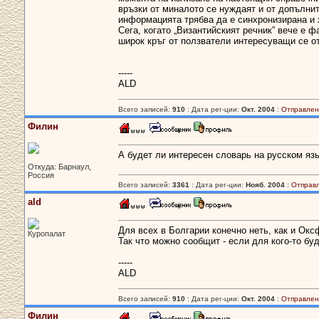
връзки от миналото се нуждаят и от допълни
информацията трябва да е синхронизирана и х
Сега, когато „Византийският речник” вече е 
широк кръг от ползватели интересуващи се о
-----
ALD
Всего записей:
910
: Дата рег-ции:
Окт. 2004
:
Отправлен
Филин
А будет ли интересен словарь на русском яз
Откуда: Барнаул,
Россия
Всего записей:
3361
: Дата рег-ции:
Нояб. 2004
:
Отправ
ald
Для всех в Болгарии конечно неть, как и Оксф
Куропалат
Так что можно сообщит - если для кого-то бу
-----
ALD
Всего записей:
910
: Дата рег-ции:
Окт. 2004
:
Отправлен
Филин