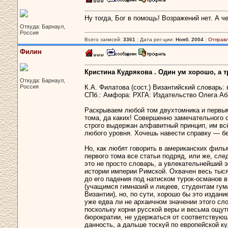
Ну тогда, Бог в помощь! Возражений нет. А ч
Откуда: Барнаул,
Россия
Всего записей:
3361
: Дата рег-ции:
Нояб. 2004
:
Отправ
Филин
Кристина Кудрякова . Один ум хорошо, а 
Откуда: Барнаул,
Россия
К.А. Филатова (сост.) Византийский словарь: в
СПб.: Амфора: РХГА: Издательство Олега Аб
Раскрываем любой том двухтомника и первым 
тома, да каких! Совершенно замечательного 
строго выдержан алфавитный принцип, им всё
любого уровня. Хочешь навести справку — бе
Но, как любят говорить в американских фильм
первого тома все статьи подряд, или же, сл
это не просто словарь, а увлекательнейший э
истории империи Римской. Охвачен весь тыся
до его падения под натиском турок-османов в
(учащимся гимназий и лицеев, студентам гу
Византии), но, по сути, хорошо бы это издан
уже едва ли не архаичном значении этого сло
поскольку корни русской веры и весьма ощут
бюрократии, не удержаться от соответствующ
данность, а дальше тоскуй по европейской ку