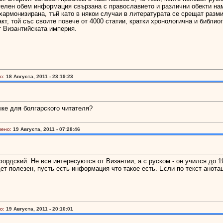
телен обем информация свързана с православието и различни обекти нам
армонизирана, тъй като в някои случаи в литературата се срещат разми
факт, той със своите повече от 4000 статии, кратки хронологична и библ
т Византийската империя.
о:
18 Августа, 2011 - 23:19:23
ыке для болгарского читателя?
лено:
19 Августа, 2011 - 07:28:46
ордский. Не все интересуются от Византии, а с руском - он учился до 19
дет полезен, пусть есть информация что такое есть. Если по текст анот
о:
19 Августа, 2011 - 20:10:01