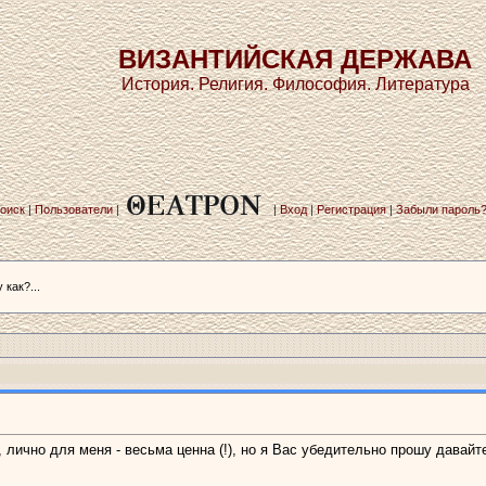
ВИЗАНТИЙСКАЯ ДЕРЖАВА
История. Религия. Философия. Литература
оиск
|
Пользователи
|
|
Вход
|
Регистрация
|
Забыли пароль
 как?...
лично для меня - весьма ценна (!), но я Вас убедительно прошу давайте