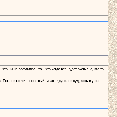
Что бы не получилось так, что когда все будет окончено, кто-то
 Пока не кончит нынешный тираж, другой не буд, хоть и у нас