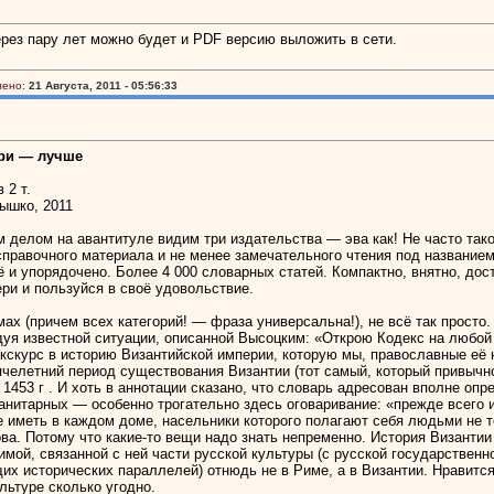
ерез пару лет можно будет и PDF версию выложить в сети.
лено:
21 Августа, 2011 - 05:56:33
три — лучше
 2 т.
ышко, 2011
делом на авантитуле видим три издательства — эва как! Не часто тако
справочного материала и не менее замечательного чтения под название
 и упорядочено. Более 4 000 словарных статей. Компактно, внятно, до
ри и пользуйся в своё удовольствие.
ах (причем всех категорий! — фраза универсальна!), не всё так просто.
едуя известной ситуации, описанной Высоцким: «Открою Кодекс на любой
кскурс в историю Византийской империи, которую мы, православные её н
челетний период существования Византии (тот самый, который привычно 
 1453 г . И хоть в аннотации сказано, что словарь адресован вполне о
манитарных — особенно трогательно здесь оговаривание: «прежде всего
ие иметь в каждом доме, насельники которого полагают себя людьми не 
ва. Потому что какие-то вещи надо знать непременно. История Византии
имой, связанной с ней части русской культуры (с русской государственн
их исторических параллелей) отнюдь не в Риме, а в Византии. Нравится 
льтуре сколько угодно.