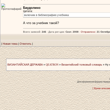
Баудолино
Протоспафарий
Цитата:
включим в библиографию учебника
А что за учебник такой?
Всего записей:
246
: Дата рег-ции:
Сент. 2008
:
Отправлено:
21 Октября
|
Новая тема
|
Ответить
|
ВИЗАНТИЙСКАЯ ДЕРЖАВА
»
QEATRON
»
Византийский толковый словарь
» Ну к
Для оформления форума перераб
[ Время исполнен