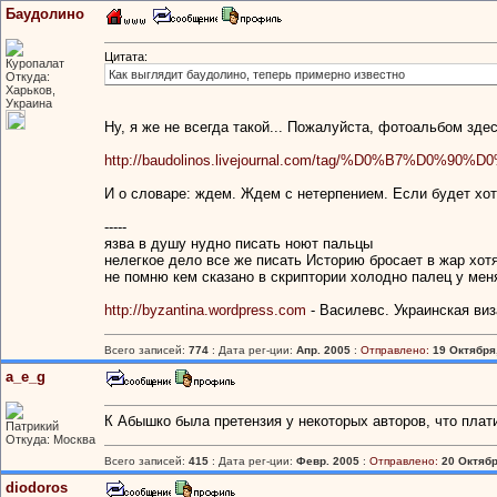
Баудолино
Цитата:
Куропалат
Как выглядит баудолино, теперь примерно известно
Откуда:
Харьков,
Украина
Ну, я же не всегда такой... Пожалуйста, фотоальбом зде
http://baudolinos.livejournal.com/tag/%D0%B7
И о словаре: ждем. Ждем с нетерпением. Если будет хот
-----
язва в душу нудно писать ноют пальцы
нелегкое дело все же писать Историю бросает в жар хотя
не помню кем сказано в скриптории холодно палец у мен
http://byzantina.wordpress.com
- Василевс. Украинская ви
Всего записей:
774
: Дата рег-ции:
Апр. 2005
:
Отправлено:
19 Октября,
a_e_g
К Абышко была претензия у некоторых авторов, что плати
Патрикий
Откуда: Москва
Всего записей:
415
: Дата рег-ции:
Февр. 2005
:
Отправлено:
20 Октябр
diodoros