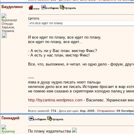
Баудолино
Цитата:
Куропалат
что все идет по плану
Откуда:
Харьков,
Украина
И все идет по плану, все идет по плану,
все идет по плану, все идет...
- А есть ли у Вас план. мистер Фикс?
- А есть у нас план, мистер Фикс!
Все, что, выложено, я читал. но одно дело - форум, друг
-----
язва в душу нудно писать ноют пальцы
нелегкое дело все же писать Историю бросает в жар хотя
не помню кем сказано в скриптории холодно палец у мен
http://byzantina.wordpress.com
- Василевс. Украинская ви
Всего записей:
774
: Дата рег-ции:
Апр. 2005
:
Отправлено:
09 Октября,
Геннадий
По плану издательства
Куратор