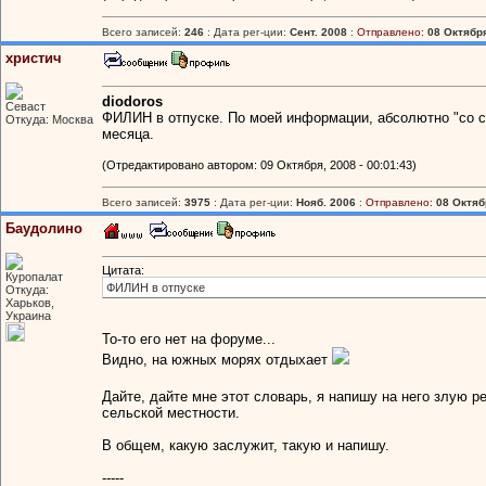
Всего записей:
246
: Дата рег-ции:
Сент. 2008
:
Отправлено:
08 Октября
христич
diodoros
Севаст
ФИЛИН в отпуске. По моей информации, абсолютно "со с
Откуда: Москва
месяца.
(Отредактировано автором: 09 Октября, 2008 - 00:01:43)
Всего записей:
3975
: Дата рег-ции:
Нояб. 2006
:
Отправлено:
08 Октябр
Баудолино
Цитата:
Куропалат
ФИЛИН в отпуске
Откуда:
Харьков,
Украина
То-то его нет на форуме...
Видно, на южных морях отдыхает
Дайте, дайте мне этот словарь, я напишу на него злую ре
сельской местности.
В общем, какую заслужит, такую и напишу.
-----