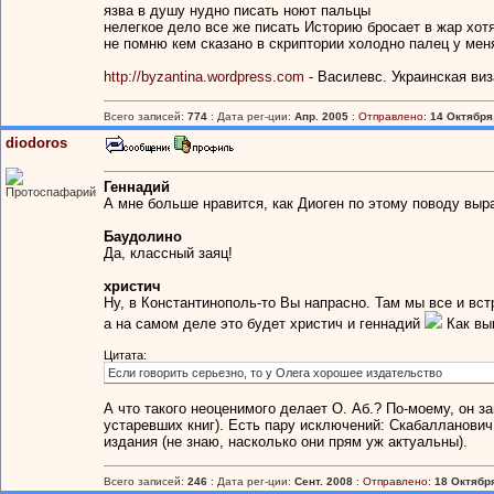
язва в душу нудно писать ноют пальцы
нелегкое дело все же писать Историю бросает в жар хотя
не помню кем сказано в скриптории холодно палец у мен
http://byzantina.wordpress.com
- Василевс. Украинская ви
Всего записей:
774
: Дата рег-ции:
Апр. 2005
:
Отправлено:
14 Октября,
diodoros
Геннадий
Протоспафарий
А мне больше нравится, как Диоген по этому поводу выра
Баудолино
Да, классный заяц!
христич
Ну, в Константинополь-то Вы напрасно. Там мы все и встр
а на самом деле это будет христич и геннадий
Как вы
Цитата:
Если говорить серьезно, то у Олега хорошее издательство
А что такого неоценимого делает О. Аб.? По-моему, он 
устаревших книг). Есть пару исключений: Скабалланович,
издания (не знаю, насколько они прям уж актуальны).
Всего записей:
246
: Дата рег-ции:
Сент. 2008
:
Отправлено:
18 Октября