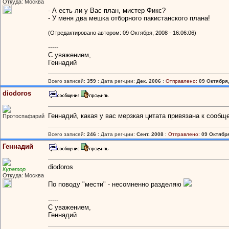
Откуда: Москва
- А есть ли у Вас план, мистер Фикс?
- У меня два мешка отборного пакистанского плана!
(Отредактировано автором: 09 Октября, 2008 - 16:06:06)
-----
С уважением,
Геннадий
Всего записей:
359
: Дата рег-ции:
Дек. 2006
:
Отправлено:
09 Октября,
diodoros
Геннадий, какая у вас мерзкая цитата привязана к сооб
Протоспафарий
Всего записей:
246
: Дата рег-ции:
Сент. 2008
:
Отправлено:
09 Октября
Геннадий
diodoros
Куратор
Откуда: Москва
По поводу "мести" - несомненно разделяю
-----
С уважением,
Геннадий