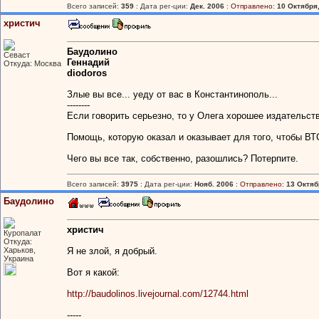
Всего записей:
359
: Дата рег-ции:
Дек. 2006
:
Отправлено:
10 Октября,
христич
Баудолино
Севаст
Геннадий
Откуда: Москва
diodoros
Злые вы все... уеду от вас в Константинополь...
--------
Если говорить серьезно, то у Олега хорошее издательство
Помощь, которую оказал и оказывает для того, чтобы ВТС
Чего вы все так, собственно, разошлись? Потерпите.
Всего записей:
3975
: Дата рег-ции:
Нояб. 2006
:
Отправлено:
13 Октябр
Баудолино
христич
Куропалат
Откуда:
Харьков,
Я не злой, я добрый.
Украина
Вот я какой:
http://baudolinos.livejournal.com/12744.html
-----