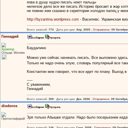
язва в душу нудно писать ноют пальцы
нелегкое дело все же писать Историю бросает в жар хотя
не помню кем сказано в скриптории холодно палец у мен
http://byzantina.wordpress.com
- Василевс. Украинская ви
Всего записей:
774
: Дата рег-ции:
Апр. 2005
:
Отправлено:
09 Октября,
Геннадий
Баудалино
Куратор
Откуда: Москва
Можно уже сейчас начинать писать. Все выложено здес
Только не надо очень злую, словарь популярный все та
Константин мне говорил, что все идет по плану. Выход в
-----
С уважением,
Геннадий
Всего записей:
359
: Дата рег-ции:
Дек. 2006
:
Отправлено:
09 Октября,
diodoros
Зря только Абышке отдали. Надо было посерьезнее изда
Протоспафарий
Всего записей:
246
: Дата рег-ции:
Сент. 2008
:
Отправлено:
09 Октября