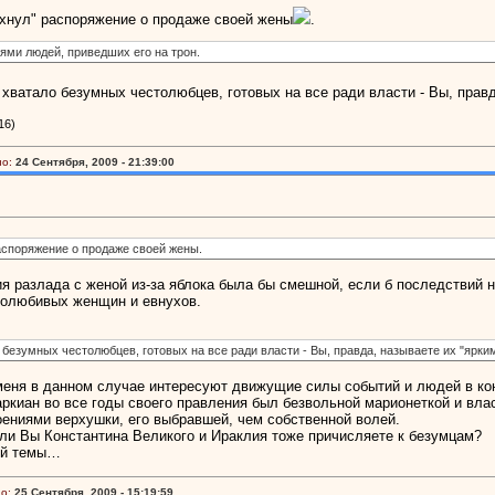
ахнул" распоряжение о продаже своей жены
.
ями людей, приведших его на трон.
о хватало безумных честолюбцев, готовых на все ради власти - Вы, прав
16)
о:
24 Сентября, 2009 - 21:39:00
аспоряжение о продаже своей жены.
рия разлада с женой из-за яблока была бы смешной, если б последствий 
столюбивых женщин и евнухов.
о безумных честолюбцев, готовых на все ради власти - Вы, правда, называете их "ярк
 меня в данном случае интересуют движущие силы событий и людей в кон
аркиан во все годы своего правления был безвольной марионеткой и вла
ениями верхушки, его выбравшей, чем собственной волей.
ли Вы Константина Великого и Ираклия тоже причисляете к безумцам?
ой темы…
о:
25 Сентября, 2009 - 15:19:59