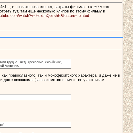
 г., в пракате пока его нет, затраты фильма - ок. 60 милл.
отреть тут, там еще несколько клипов по этому фильму и
outube.com/watch?v=Ho7shQbzshE&feature=related
ми трудно - ведь греческие, сирийские,
ной Армении.
как православного, так и монофизитского характера, и даже не в
 даже незнакомы (за знакомство с ними - ее участникам
цо"