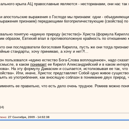
ксального крыла АЦ православные являются - несторианами, они нас так
 и апостольские выражения ο Господе мы признаем: одни - объединяющ
(выражения признаем) передающими богоприличествующие (свойства) п
квально понятую «единую природу (естество)» Христа (формула Кирилла)
ким образом, Евтихий впал в противоположную крайность по отношению 
 что они последователи богословия Кирилла, пусть же они тогда признаю
ойные стандарты, хочу принимаю, а хочу и нет?!...
он пользовался «едино естество Бога-Слова воплощенное», надо сказат
 смысле, в каком
понимает
ее Кирилл Александрийский и в каком интерп
лова». На эту формулу Дамаскин и ссылается, истолковывая ее так, что
свойства». Или, иначе, Христос представляет Собой одно живое существ
ъять из употребления, как вносящую соблазн в понимание двух природ, 
именять ее правильно, что есть дело очень трудное. Ромеев можно поня
14)
лено:
27 Сентября, 2009 - 14:02:38