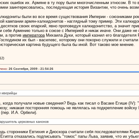
еских ошибок их. Армяне в ту пору были многочисленным этносом. В то
омеи заинтересовались, последующая история Византии, что очень возм
алкидониты были во все время существования Империи - союзниками ром
той кампании армян-халкидонитов - наглядный тому пример. Эти халкид
о десятков своих епархий, явно проповедуя халкидонитство, а значит пр
и себе Армению только в союзе с Империей и никак иначе. Они даже не
ии, а против
императора
Михаила Дуки, который казнил его благодетеля 
 Господином их был - василевс, которому они покорно служили и считали
 историческая картина будущего была бы иной. Вот таково мое мнение.
12)
лено:
26 Сентября, 2009 - 21:54:26
 и иверийцы
, когда получали новые сведения? Ведь как писал о Васаке Егише (IV):
зу; никакая посторонняя помощь не являлась на подкрепление войску В
(пер. И.А. Орбели).
к нарушитель церковных канонов
едь сторонники Евтихия и Диоскора считали себя последователями Кири
 Египта отказались подписывать "томос" папы Льва, заявив, что их убь