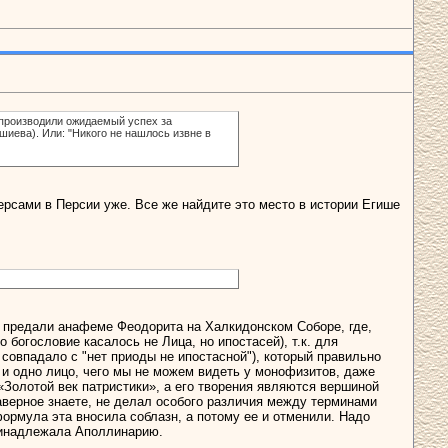
у производили ожидаемый успех за
иева). Или: "Никого не нашлось извне в
персами в Персии уже. Все же найдите это место в истории Егише
е предали анафеме Феодорита на Халкидонском Соборе, где,
 богословие касалось не Лица, но ипостасей), т.к. для
совпадало с "нет приоды не ипостасной"), который правильно
 и одно лицо, чего мы не можем видеть у монофизитов, даже
«Золотой век патристики», а его творения являются вершиной
аверное знаете, не делал особого различия между терминами
формула эта вносила соблазн, а потому ее и отменили. Надо
принадлежала Аполлинарию.