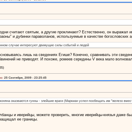
 одни считают святым, а другие проклинают? Естественно, он выражал 
раоны" и дубинки параволанов, используемые в качестве богословских а
 данном случае интересуют движущие силы событий и людей
сновываясь лишь на сведениях Егише? Конечно, сравнивать эти сведения
винений не приводят. И похоже, ромеев середины V века мало волнова
35)
о:
25 Сентября, 2009 - 23:25:45
няна оказваются гунны - злейшие враги (Маркиан успел пообещать им "железо вмест
 албанцы и иверийцы, можете проверить, многие иверийцы-князья даже был
защищал ее границы.