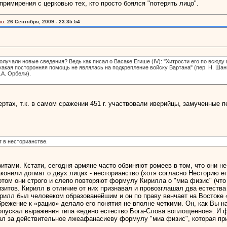
римирения с церковью тех, кто просто боялся "потерять лицо".
о:
26 Сентября, 2009 - 23:35:54
получали новые сведения? Ведь как писал о Васаке Егише (IV): "Хитрости его по всюд
акая посторонняя помощь не являлась на подкрепление войску Вартана" (пер. Н. Шанш
.А. Орбели).
ертах, т.к. в самом сражении 451 г. участвовали иверийцы, замученные 
т в несторианстве.
тами. Кстати, сегодня армяне часто обвиняют ромеев в том, что они н
конили догмат о двух лицах - несторианство (хотя согласно Несторию его
отом они строго и слепо повторяют формулу Кирилла о "миа физис" (что 
зитов. Кирилл в отличие от них признавал и провозглашал два естества
рилл был человеком образованейшим и он по праву венчает на Востоке 
режение к «рацио» делало его понятия не вполне четкими. Он, как Вы н
 допускал выражения типа «едино естество Бога-Слова воплощенное». И 
знал за действительное лжеафанасиеву формулу "миа физис", которая 