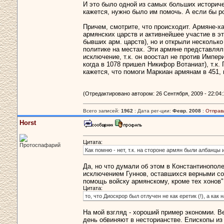
И это было одной из самых больших историч
кажется, нужно было им помочь. А если бы р
Причем, смотрите, что происходит. Армяне-х
армянских царств и активнейшее участие в э
бывших арм. царств), но и открыли нескольк
политике на местах. Эти армяне представлял
исключение, т.к. он воостал не против Импер
когда в 1078 пришел Никифор Вотаниат), т.к.
кажется, что помоги Маркиан армянам в 451,
(Отредактировано автором: 26 Сентября, 2009 - 22:04:
Всего записей:
1962
: Дата рег-ции:
Февр. 2008
:
Отправ
Horst
Цитата:
Протоспафарий
Как помню - нет, т.к. на стороне армян были албанцы
Да, но что думали об этом в Константинополе
исключением Гуннов, оставшихся верными сою
помощь войску армянскому, кроме тех хонов" 
Цитата:
то, что Диоскрор был отлучен не как еретик (!), а ка
На мой взгляд - хороший пример экономии. В
день обвиняют в несторианстве. Епископы из