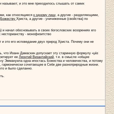
 и называют, и это мне приходилось слышать от самих
ими, как относящиеся
к одному лицу,
a другие - разделяющими,
о
Божеству
Христа, a другие - уничиженные (свойства) по
 и начал обосновывать в своих богословских воззрениях его
к несторианству - монофизитство
т и это его исповедание двух природ Христа. Почему они не
ь, что Иоанн Дамаскин допускает эту старинную формулу «μία
ретирует ее
Леонтий Византийский
, т.е. в смысле «общее
 «у Эммануила одна ипостась Божества и человечества, и потому
о, гармонически сочетающее в Себе две разноприродные жизни.
что и было сделанно.
ть.