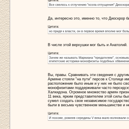
Цитата:
Все свелось к отлучению "козла отпущения" Диоскора
Да, интересно это, именно то, что Диоскрор б
Цитата:
но придя к власти, он в первое время вполне мог бо
В числе этой верхушки мог быть и Анатолий.
Цитата:
Зачем же называть Маркиана "предателем", основывая
египетские историки-монофизиты подобных обвинений
Вы, правы. Сравнивать эти сведения с другим
Армяне стояли "на пути" персов к Столице им
расположение было иным и у них не было сво
монофизитами поддерживали часто персидскую
Халкидона. Огромное множество армян призна
11 века, ярким представителем этой силы бы
сумел создать свое независимое государство 
были в весьма чувственном меньшинстве и не
Цитата:
И похоже, ромеев середины V века мало волновали с