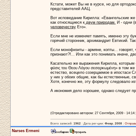
Кстати, может Вы не в курсе, но для ортодо
представителей ААЦ.
Вот исповедание Кирилла: «Евангельские же
как относящиеся к
двум природам.
И - одни 
человечеству
Его».
Если мне не изменяет память, именно эту бу
горячий сторонник, архимандрит Евтихий. Та
Если монофизиты - армяне, копты... говорят,
признают?!... Или как это понимать иначе, дв
Касательно же выражения Кирилла, которым 
φύσις του Θεου Λόγου σεσαρκωμένη» в том же
естество, всецело созерцаемое в ипостаси С
у них у обоих общие, как бы естественные, 
Хотя, конечно же, эту формулу следовало из
А икономия дело хорошее, однако следует пр
(Отредактировано автором: 27 Сентября, 2009 - 14:14:
Всего записей:
1962
: Дата рег-ции:
Февр. 2008
:
Отправ
Narses Ermeni