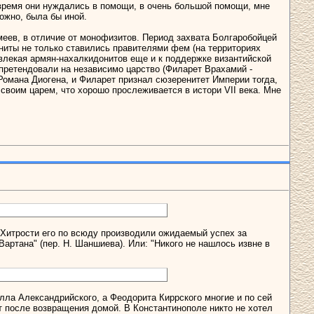
 время они нуждались в помощи, в очень большой помощи, мне
ожно, была бы иной.
еев, в отличие от монофизитов. Период захвата Болгаробойцей
ониты не только ставились правителями фем (на территориях
ивлекая армян-нахалкидонитов еще и к поддержке византийской
 претендовали на независимо царство (Филарет Врахамий -
Романа Диогена, и Филарет признал сюзеренитет Империи тогда,
 своим царем, что хорошо прослеживается в истори VII века. Мне
 "Хитрости его по всюду производили ожидаемый успех за
артана" (пер. Н. Шаншиева). Или: "Никого не нашлось извне в
лла Александрийского, а Феодорита Киррского многие и по сей
ют после возвращения домой. В Константинополе никто не хотел