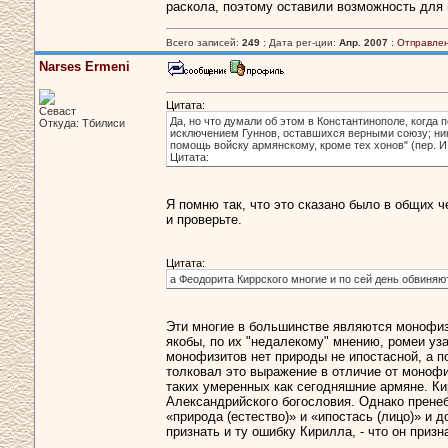
раскола, поэтому оставили возможность для п
Всего записей:
249
: Дата рег-ции:
Апр. 2007
:
Отправлен
Narses Ermeni
Цитата:
Севаст
Да, но что думали об этом в Константинополе, когда 
Откуда: Тбилиси
исключением Гуннов, оставшихся верными союзу; ник
помощь войску армянскому, кроме тех хонов" (пер. И
Цитата:
Я помню так, что это сказано было в общих ч
и проверьте.
Цитата:
а Феодорита Киррского многие и по сей день обвиняю
Эти многие в большинстве являются монофизи
якобы, по их "недалекому" мнению, ромеи уза
монофизитов нет природы не ипостасной, а п
толковал это выражение в отличие от монофи
таких умеренных как сегодняшние армяне. Ки
Александрийского богословия. Однако пренеб
«природа (естество)» и «ипостась (лицо)» и
признать и ту ошибку Кирилла, - что он при