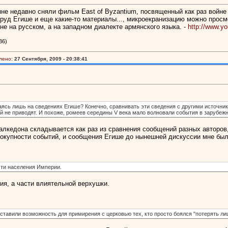
е недавно сняли фильм East of Byzantium, посвященный как раз войне 451
руд Егише и еще какие-то материалы..., микроекранизацию можно просм
не на русском, а на западном диалекте армянского языка. -
http://www.y
36)
лено:
27 Сентября, 2009 - 20:38:41
сь лишь на сведениях Егише? Конечно, сравнивать эти сведения с другими источника
 не приводят. И похоже, ромеев середины V века мало волновали события в зарубеж
лкедона складывается как раз из сравнения сообщений разных авторов, 
окупности событий, и сообщения Егише до нынешней дискуссии мне были
сти населения Империи.
ния, а части влиятельной верхушки.
оставили возможность для примирения с церковью тех, кто просто боялся "потерять ли