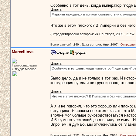
Особенно в тот день, когда император "подм
Цитата:
Маркиан находился в полном соответствии с ожидани
Что же в этом плохого? В Империи и без нег
(Отредактировано автором: 24 Сентября, 2009 - 21:52:
Всего записей:
249
: Дата рег-ции:
Апр. 2007
:
Отправлен
Marcellinvs
Цитата:
Протоспафарий
Особенно в тот день, когда император "подмахнул" р
Откуда: Москва
Было дело, да и не только в тот раз. И исто
конкуренция ну если не группировок, то вла
Цитата:
Что же в этом плохого? В Империи и без него хватал
А я и не говорил, что это хорошо или плохо;
ситуациях. Я совсем не хотел сказать, что М
вполне мог больше руководствоваться настро
И безумных честолюбцев я в виду не имел. И
Впрочем, я думаю, мы отклонились от главн
Всего записей:
212
: Дата рег-ции:
Дек. 2008
:
Отправлен