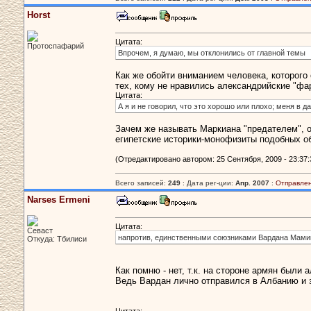
Horst
Цитата:
Протоспафарий
Впрочем, я думаю, мы отклонились от главной темы
Как же обойти вниманием человека, которого
тех, кому не нравились александрийские "фа
Цитата:
А я и не говорил, что это хорошо или плохо; меня в
Зачем же называть Маркиана "предателем", о
египетские историки-монофизиты подобных об
(Отредактировано автором: 25 Сентября, 2009 - 23:37:
Всего записей:
249
: Дата рег-ции:
Апр. 2007
:
Отправлен
Narses Ermeni
Цитата:
Севаст
напротив, единственными союзниками Вардана Мамико
Откуда: Тбилиси
Как помню - нет, т.к. на стороне армян были
Ведь Вардан лично отправился в Албанию и 