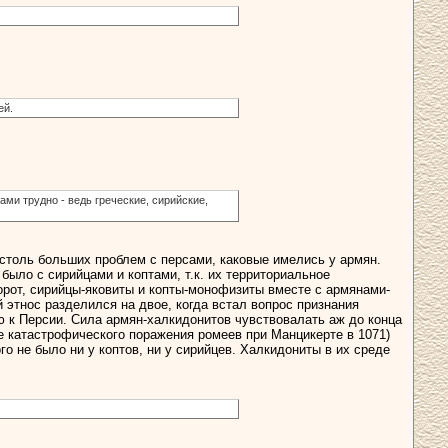
ей.
ми трудно - ведь греческие, сирийские,
о столь больших проблем с персами, каковые имелись у армян.
 было с сирийцами и коптами, т.к. их территориальное
борот, сирийцы-яковиты и копты-монофизиты вместе с армянами-
 этнос разделился на двое, когда встал вопрос признания
ю к Персии. Сила армян-халкидонитов чувствовалать аж до конца
ле катастрофического поражения ромеев при Манцикерте в 1071)
о не было ни у коптов, ни у сирийцев. Халкидониты в их среде