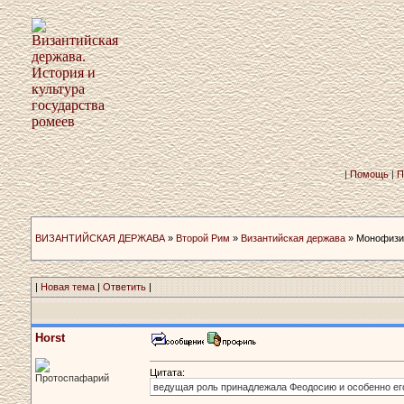
|
Помощь
|
П
ВИЗАНТИЙСКАЯ ДЕРЖАВА
»
Второй Рим
»
Византийская держава
» Монофизит
|
Новая тема
|
Ответить
|
Horst
Цитата:
Протоспафарий
ведущая роль принадлежала Феодосию и особенно ег