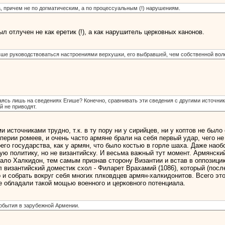
, причем не по догматическим, а по процессуальным (!) нарушениям.
ыл отлучен не как еретик (!), а как нарушитель церковных канонов.
льше руководствоваться настроениями верхушки, его выбравшей, чем собственной вол
сь лишь на сведениях Егише? Конечно, сравнивать эти сведения с другими источника
 не приводят.
и источниками трудно, т.к. в ту пору ни у сирийцев, ни у коптов не был
перии ромеев, и очень часто армяне брали на себя первый удар, чего не
его государства, как у армян, что было костью в горле шаха. Даже нао
 политику, но не византийску. И весьма важный тут момент. Армянский
ло Халкидон, тем самым признав сторону Византии и встав в оппозици
л византийский доместик схол - Филарет Врахамий (1086), который (пос
и собрать вокруг себя многих плковдцев армян-халкидонитов. Всего этог
 обладали такой мощью военного и церковного потенциала.
обытия в зарубежной Армении.