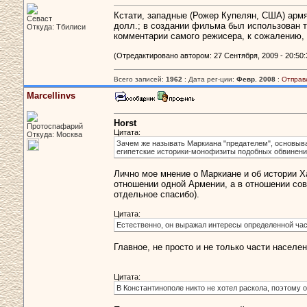
Кстати, западные (Рожер Купелян, США) армян
Севаст
долл.; в создании фильма был использован т
Откуда: Тбилиси
комментарии самого режисера, к сожалению, 
(Отредактировано автором: 27 Сентября, 2009 - 20:50:
Всего записей:
1962
: Дата рег-ции:
Февр. 2008
:
Отправ
Marcellinvs
Horst
Протоспафарий
Цитата:
Откуда: Москва
Зачем же называть Маркиана "предателем", основывая
египетские историки-монофизиты подобных обвинений
Лично мое мнение о Маркиане и об истории Ха
отношении одной Армении, а в отношении сов
отдельное спасибо).
Цитата:
Естественно, он выражал интересы определенной ча
Главное, не просто и не только части населе
Цитата:
В Константинополе никто не хотел раскола, поэтому 