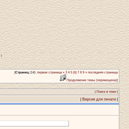
?
|
[
Страниц
(14):
первая страница
«
3
4
5
[6]
7
8
9
»
последняя страница
Продолжение темы (перемещена)
]
|
Поиск в теме
|
|
Версия для печати
|