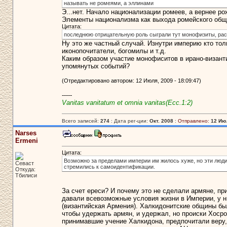
называть не ромеями, а эллинами
Э...нет. Начало национализации ромеев, а вернее р
Элементы национализма как выхода ромейского общес
Цитата:
последнюю отрицательную роль сыграли тут монофизиты, ра
Ну это же частный случай. Изнутри империю кто тол
иконопочитатели, богомилы и т.д.
Каким образом участие монофиситов в ирано-византий
упомянутых событий?
(Отредактировано автором: 12 Июля, 2009 - 18:09:47)
-----
Vanitas vanitatum et omnia vanitas(Ecc.1:2)
Всего записей:
274
: Дата рег-ции:
Окт. 2008
:
Отправлено:
12 Июл
Narses
Ermeni
Цитата:
Возможно за пределами империи им жилось хуже, но эти люди 
Севаст
стремились к самоидентификации.
Откуда:
Тбилиси
За счет ереси? И почему это не сделали армяне, пр
давали всевозможные условия жизни в Империи, у н
(византийская Армения). Халкидонитские общины был
чтобы удержать армян, и удержал, но происки Хосро
принимавшие учение Халкидона, предпочитали веру,