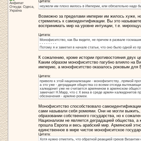
Цитата:
Анфипат
неужели им плохо жилось в Империи, или обязательно надо б
Откуда: Одеса,
Україна
Возможно за пределами империи им жилось хуже, но 
стремились к самоидентификации. Вы это называете
воспринимать мир на уровне интуиции, т.е. мироощу
Цитата:
Монофиситство, как Вы видите, не причем в развале госмаши
- - - - - - - -
Потому я и заметил в начале статьи, что оно было одной из пр
К сожалению, кроме истории противостояния двух ц
Каким образом монофиситство пагубно влияло на Ви
империю, а монофиситство оказалось роковым для 
Цитата:
привело к этой национализации - монофизитству...прямой п
а это уже - деградация общества со всеми отсюда вытекающи
халкидонит уже не считается армянином в армянском обществе, 
замечает Н.Марр, что с X века в среде армян-халкидонитов п
обозначения - армяне-ромеи.
Монофиситство способствовало самоидентификации э
сами называли себя ромеями. Они не могли выжить, 
образовании собственного государства, но к сожален
Национализм не является деградацией общества, а 
прошла Европа и весь арабский мир. Армянский этно
единственное в мире чистое монофиситское государс
Цитата:
Хотя нужно отметить, что обратной реакцией греков Византии 