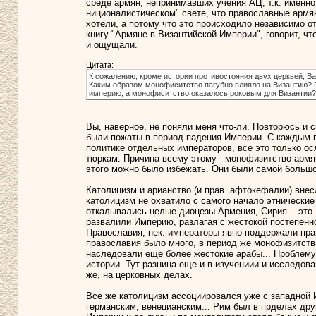
среде армян, непринимавших учения АЦ, т.к. именно 
ниционалистическом" свете, что православные армян
хотели, а потому что это происходило независимо от
книгу "Армяне в Византийской Империи", говорит, ч
и ощущали.
Цитата:
К сожалению, кроме истории противостояния двух церквей, 
Каким образом монофиситство пагубно влияло на Византию? 
империю, а монофиситство оказалось роковым для Византии?
Вы, наверное, не поняли меня что-ли. Повторюсь и 
были пожаты в период падения Империи. С каждым в
политике отдельных императоров, все это только осл
тюркам. Причина всему этому - монофизитство армя
этого можно было избежать. Они были самой большо
Католицизм и арианство (и прав. афтокефалии) внес
католицизм не охватило с самого начало этнические
откалывались целые диоцезы Армения, Сирия... это
развалили Империю, разлагая с жестокой постепенн
Православия, нек. императоры явно поддержали пра
православия было много, в период же монофизитств
наследовали еще более жестокие арабы... Проблему
истории. Тут разница еще и в изучениии и исследов
же, на церковных делах.
Все же католицизм ассоциировался уже с западной И
германским, венецианским... Рим был в прделах дру