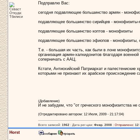
Подправлю Вас:
Севаст
сегодня подавляющее большинство армян - монофи
Откуда:
Тбилиси
подавляющее большинство сирийцев - монофизиты-як
подавляющее большинство коптов - монофизиты
подавляющее большинство эфиопов - монофизиты, 
Т.е. - большая их часть, как были в лоне монофизитс
организация армян-халкидонитов благодаря военной 
соперничать с ААЦ.
Кстати, Антиохийский Патриархат и палестениские х
которыми не признают их арабское происхождение с
(Добавление)
И не забудем, что "от греческого монофизитства не 
(Отредактировано автором: 12 Июля, 2009 - 21:17:04)
Всего записей:
1962
: Дата рег-ции:
Февр. 2008
:
Отправлено:
12 
Horst