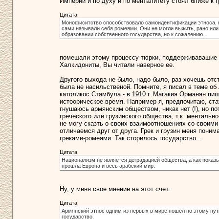
Империи и по духу и по менталитету стоял ближе к 
Цитата:
Монофиситство способствовало самоидентификации этноса, к
сами называли себя ромеями. Они не могли выжить, рано или 
образовании собственного государства, но к сожалению...
помешали этому процессу тюрки, поддерживавашие и
Халкидониты, Вы читали наверное ее.
Другого выхода не было, надо было, раз хочешь отст
была не насильственой. Помните, я писал в теме об 
католикос Стамбула - в 1910 г. Магакия Орманян пише
истоорическое время. Например я, предпочитаю, стат
гнушаюсь армянским обществом, никак нет (!), но п
греческого или грузинского общества, т.к. ментально
не могу сказть о своих взаимоотношениях со своими
отличаемся друг от друга. Грек и грузин меня поним
греками-ромеями. Так сторилось государство...
Цитата:
Национализм не является деградацией общества, а как показ
прошла Европа и весь арабский мир.
Ну, у меня свое мнение на этот счет.
Цитата:
Армянский этнос одним из первых в мире пошел по этому пут
государство.