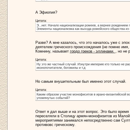
А Эфиопия?
Цитата:
Э...нет. Начало национализации ромеев, а вернее рождением 
Элементы национализма как выхода ромейского общества из к
Разве? А мне казалось, что это началось уже с эпо
деятелем греческого происхождения (не помню имя, 
Комнину, называет
гордо греков - эллинами.
, но не
Цитата:
Ну это же частный случай. Изнутри империю кто только не ра
иконопочитатели, богомилы и т.д
Но самым внушительным был именно этот случай.
Цитата:
Каким образом участие монофиситов в ирано-византийской войн
упомянутых событий?
Ответ я дал выше и на этот вопрос. Это было время 
переселяли в Столицу армян-монофизитов из Малой 
мероприятиями занимался непосредтвенно сам Султан
противовс греческому.