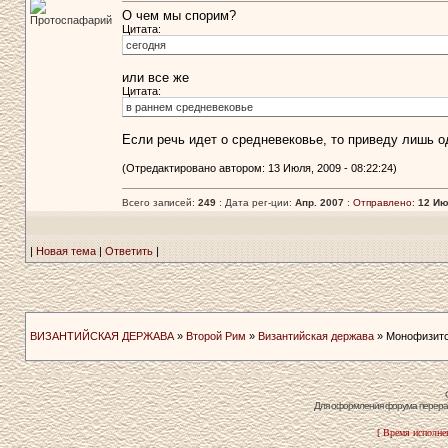
О чем мы спорим?
Протоспафарий
Цитата:
сегодня
или все же
Цитата:
в раннем средневековье
Если речь идет о средневековье, то приведу лишь 
(Отредактировано автором: 13 Июля, 2009 - 08:22:24)
Всего записей:
249
: Дата рег-ции:
Апр. 2007
:
Отправлено:
12 Ию
|
Новая тема
|
Ответить
|
ВИЗАНТИЙСКАЯ ДЕРЖАВА
»
Второй Рим
»
Византийская держава
» Монофизитс
Для оформления форума перераб
[ Время исполнен