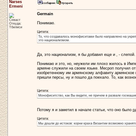
Narses
Ermeni
Germain
Севаст
Понимаю.
Откуда:
Тбилиси
Цитата:
То, что создавалось монофиситами было направлено на укреп
это национализмом.
Да, это национализм, я бы добавил еще и , - слепой.
Понимаю и это, но, неужели им плохо жилось в Имп
армяне служили на своем языке. Месроп получил от
изобретенному им армянскому алфавиту армянское н
пришли персы, ну и пошло да поехало. То, как возн
Цитата:
Монофиситство, как Вы видите, не причем в развале госмаши
Потому я и заметил в начале статьи, что оно было
о
Цитата:
Мы дошли до истоков: корни краха Византии возможно хранятс