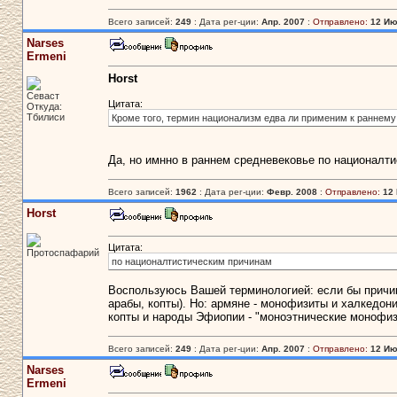
Всего записей:
249
: Дата рег-ции:
Апр. 2007
:
Отправлено:
12 Ию
Narses
Ermeni
Horst
Севаст
Цитата:
Откуда:
Тбилиси
Кроме того, термин национализм едва ли применим к раннему
Да, но имнно в раннем средневековье по националти
Всего записей:
1962
: Дата рег-ции:
Февр. 2008
:
Отправлено:
12 
Horst
Цитата:
Протоспафарий
по националтистическим причинам
Воспользуюсь Вашей терминологией: если бы причин
арабы, копты). Но: армяне - монофизиты и халкедони
копты и народы Эфиопии - "моноэтнические монофизи
Всего записей:
249
: Дата рег-ции:
Апр. 2007
:
Отправлено:
12 Ию
Narses
Ermeni