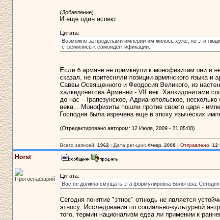
(Добавление)
И еще один аспект
Цитата:
Возможно за пределами империи им жилось хуже, но эти люди 
стремились к самоидентификации.
Если б армяне не примкнули к монофизитам они и не
сказал, не притесняли позиции армянского языка и ар
Саввы Освященного и Феодосия Великого, из настен
халкидонитсва Армении - VII век. Халкидонитами со
до нас - Трапезунское, Адрианопольское, несколько 
века... Монофизиты пошли против своего царя - им
Господня была изречена еще в эпоху языческих импе
(Отредактировано автором: 12 Июля, 2009 - 21:05:08)
Всего записей:
1962
: Дата рег-ции:
Февр. 2008
:
Отправлено:
12 
Horst
Цитата:
Протоспафарий
Вас не должна смущать эта формулировка Болотова. Сегодня
Сегодня понятие "этнос" отнюдь не является устойч
этносу: Исследования по социально-культурной антроп
того, термин национализм едва ли применим к ранн