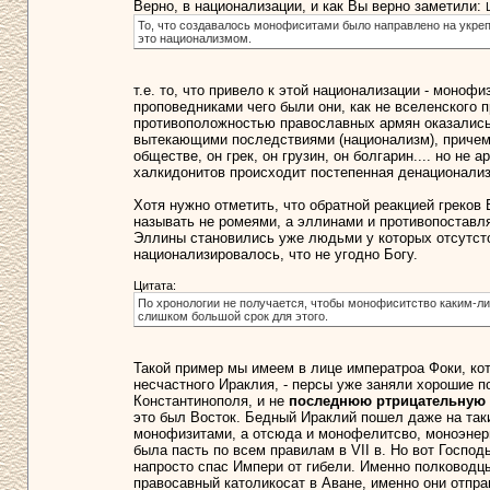
Верно, в национализации, и как Вы верно заметили:
То, что создавалось монофиситами было направлено на укреп
это национализмом.
т.е. то, что привело к этой национализации - моно
проповедниками чего были они, как не вселенского 
противоположностью православных армян оказались 
вытекающими последствиями (национализм), причем 
обществе, он грек, он грузин, он болгарин.... но не 
халкидонитов происходит постепенная денационализа
Хотя нужно отметить, что обратной реакцией греков 
называть не ромеями, а эллинами и противопоставля
Эллины становились уже людьми у которых отсутст
национализировалось, что не угодно Богу.
Цитата:
По хронологии не получается, чтобы монофиситство каким-ли
слишком большой срок для этого.
Такой пример мы имеем в лице императроа Фоки, кот
несчастного Ираклия, - персы уже заняли хорошие п
Константинополя, и не
последнюю ртрицательную
это был Восток. Бедный Ираклий пошел даже на так
монофизитами, а отсюда и монофелитсво, моноэнерг
была пасть по всем правилам в VII в. Но вот Господ
напросто спас Импери от гибели. Именно полководц
правосавный католикосат в Аване, именно они отпр