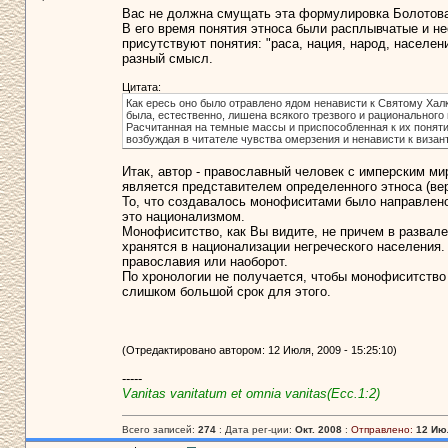
Вас не должна смущать эта формулировка Болотова
В его время понятия этноса были расплывчатые и не
присутствуют понятия: "раса, нация, народ, населен
разный смысл.
Цитата:
Как ересь оно было отравлено ядом ненависти к Святому Ха
была, естественно, лишена всякого трезвого и рационального
Расчитанная на темные массы и приспособленная к их понят
возбуждая в читателе чувства омерзения и ненависти к визан
Итак, автор - православный человек с имперским мир
является представителем определенного этноса (вер
То, что создавалось монофиситами было направлено
это национализмом.
Монофиситство, как Вы видите, не причем в развал
хранятся в национализации негреческого населения
православия или наоборот.
По хронологии не получается, чтобы монофиситство 
слишком большой срок для этого.
(Отредактировано автором: 12 Июля, 2009 - 15:25:10)
-----
Vanitas vanitatum et omnia vanitas(Ecc.1:2)
Всего записей:
274
: Дата рег-ции:
Окт. 2008
:
Отправлено:
12 Июл