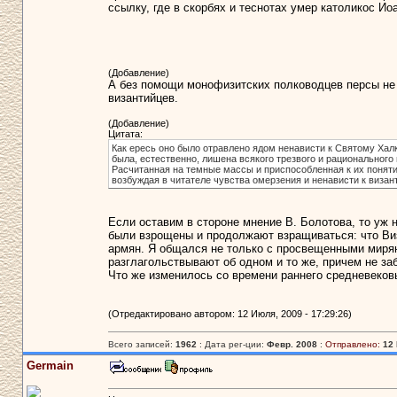
ссылку, где в скорбях и теснотах умер католикос Ио
(Добавление)
А без помощи монофизитских полководцев персы не
византийцев.
(Добавление)
Цитата:
Как ересь оно было отравлено ядом ненависти к Святому Ха
была, естественно, лишена всякого трезвого и рационального
Расчитанная на темные массы и приспособленная к их понят
возбуждая в читателе чувства омерзения и ненависти к визан
Если оставим в стороне мнение В. Болотова, то уж 
были взрощены и продолжают взращиваться: что Виза
армян. Я общался не только с просвещенными миряна
разглагольствывают об одном и то же, причем не заб
Что же изменилось со времени раннего средневековь
(Отредактировано автором: 12 Июля, 2009 - 17:29:26)
Всего записей:
1962
: Дата рег-ции:
Февр. 2008
:
Отправлено:
12 
Germain