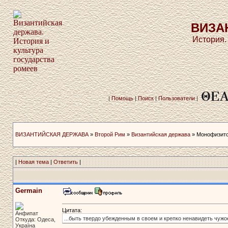
ВИЗА
История.
|
Помощь
|
Поиск
|
Пользователи
|
ВИЗАНТИЙСКАЯ ДЕРЖАВА
»
Второй Рим
»
Византийская держава
» Монофизитс
|
Новая тема
|
Ответить
|
Germain
Цитата:
Анфипат
...быть твердо убежденным в своем и крепко ненавидеть чужо
Откуда: Одеса,
Україна