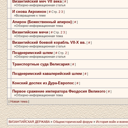
Византийский меч VII века
[
#
]
»Обзорно-информационная статья
И снова Акроинон
[
#
Стр.
2
3
]
»Возвращение к теме
Апирон (Божественный апирон)
[
#
]
»Обзорно-информационная тема
Византийские мечи
[
#
Стр.
2
3
]
»Обзорно-информационная тема
Византийский боевой корабль­ VII-X вв.
[
#
]
»Обзорно-информационная статья
Позднеримский шлем
[
#
Стр.
2
]
»Обзорно-информационная статья
Транспортные суда Велисария
[
#
]
Позднеримский кавалерийский шлем
[
#
]
Конский доспех из Дура-Европос
[
#
]
Первое сражение императора­ Феодосия Великого
[
#
]
»Обзорно-информационная тема
|
Новая тема
|
ВИЗАНТИЙСКАЯ ДЕРЖАВА
»
Общеисторический форум
»
История войн и военн