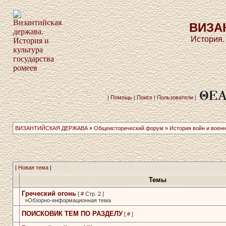
ВИЗА
История.
|
Помощь
|
Поиск
|
Пользователи
|
ВИЗАНТИЙСКАЯ ДЕРЖАВА
»
Общеисторический форум
»
История войн и военн
|
Новая тема
|
Темы
Греческий огонь
[
#
Стр.
2
]
»Обзорно-информационная тема
ПОИСКОВИК ТЕМ ПО РАЗДЕЛУ
[
#
]