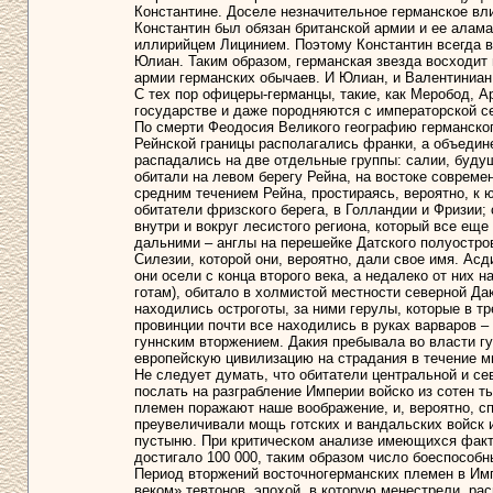
Константине. Доселе незначительное германское вл
Константин был обязан британской армии и ее алам
иллирийцем Лицинием. Поэтому Константин всегда вы
Юлиан. Таким образом, германская звезда восходит 
армии германских обычаев. И Юлиан, и Валентиниан 
С тех пор офицеры-германцы, такие, как Меробод, А
государстве и даже породняются с императорской се
По смерти Феодосия Великого географию германско
Рейнской границы располагались франки, а объедин
распадались на две отдельные группы: салии, буду
обитали на левом берегу Рейна, на востоке совреме
средним течением Рейна, простираясь, вероятно, к 
обитатели фризского берега, в Голландии и Фризии;
внутри и вокруг лесистого региона, который все ещ
дальними – англы на перешейке Датского полуостро
Силезии, которой они, вероятно, дали свое имя. Асд
они осели с конца второго века, а недалеко от них 
готам), обитало в холмистой местности северной Да
находились остроготы, за ними герулы, которые в т
провинции почти все находились в руках варваров – 
гуннским вторжением. Дакия пребывала во власти гу
европейскую цивилизацию на страдания в течение м
Не следует думать, что обитатели центральной и с
послать на разграбление Империи войско из сотен 
племен поражают наше воображение, и, вероятно, с
преувеличивали мощь готских и вандальских войск и
пустыню. При критическом анализе имеющихся факт
достигало 100 000, таким образом число боеспособн
Период вторжений восточногерманских племен в Имп
веком» тевтонов, эпохой, в которую менестрели, ра