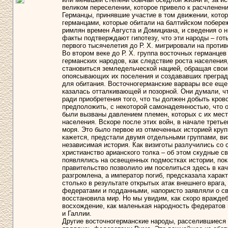
великом переселении, которое привело к расчленен
Германцы, принявшие участие в том движении, кото
германцами, которые обитали на балтийском побереж
римлян времен Августа и Домициана, и сведения о н
факты подтверждают гипотезу, что эти народы – гот
первого тысячелетия до Р. Х. мигрировали на прот
Во втором веке до Р. Х. группа восточных германце
германских народов, как следствие роста населени
становиться земледельческой нацией, обращая свои
опоясывающих их поселения и создававших преграду
для обитания. Восточногерманские варвары все еще 
казалась отталкивающей и позорной. Они думали, чт
ради приобретения того, что ты должен добыть кро
предположить, с некоторой самонадеянностью, что 
были вызваны давлением племен, которых с их мест
населения. Вскоре после этих войн, в начале треть
моря. Это было первое из отмеченных историей круп
кажется, предстали двумя отдельными группами, виз
независимая история. Как визиготы разлучились со 
христианство арианского толка – об этом скудные с
появлялись на освещенных подмостках истории, пока
правительство позволило им поселиться здесь в ка
разгромлена, а император погиб, предсказала харак
столько в результате открытых атак внешнего врага,
федератами и подданными, напористо заявляли о св
восстановила мир. Но мы увидим, как скоро враждеб
восхождение, как маленькая народность федератов 
и Галлии.
Другие восточногерманские народы, расселившиеся н