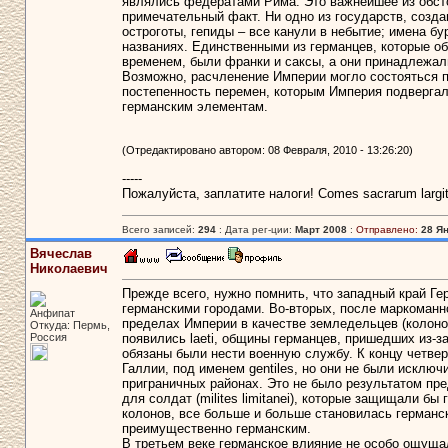
являлись федератами Рима. Это важнейшее из обст
примечательный факт. Ни одно из государств, созд
остроготы, гепиды – все канули в небытие; имена б
названиях. Единственными из германцев, которые о
временем, были франки и саксы, а они принадлежали
Возможно, расчленение Империи могло состояться п
постепенность перемен, которым Империя подвергала
германским элементам.
(Отредактировано автором: 08 Февраля, 2010 - 13:26:20)
-----
Пожалуйста, заплатите налоги! Сomes sacrarum largi
Всего записей:
294
: Дата рег-ции:
Март 2008
:
Отправлено:
28 Ян
Вячеслав
Николаевич
Прежде всего, нужно помнить, что западный край Ге
германскими городами. Во-вторых, после маркоман
Анфипат
пределах Империи в качестве земледельцев (колоно
Откуда: Пермь,
Россия
появились laeti, общины германцев, пришедших из-за
обязаны были нести военную службу. К концу четвер
Галлии, под именем gentiles, но они не были исклю
приграничных районах. Это не было результатом пр
для солдат (milites limitanei), которые защищали бы
колонов, все больше и больше становилась германск
преимущественно германским.
В третьем веке германское влияние не особо ощущ