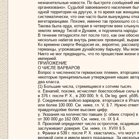
незначительные новости. По быстроте сообщений им
организовано». Судьбой завоеванного населения был
одной территории на другую, в то время как женщи
систематически, что они часто были вынуждены отка
вегетарианцами. Похоже, именно так произошло со 
Такова была орда, которая в четвертом веке хлынул
землях между Тисой и Дунаем, и подчинила народы ю
В течение пятидесяти лет после того, как они обосн
несколько набегов внутрь римских провинций, выра
Ко времени смерти Феодосия их, вероятно, рассматри
германцы, угрожавшие дунайскому барьеру. Мы можем
Никто не мог предвидеть, что по прошествии жизни 
империей.
ПРИЛОЖЕНИЕ
О ЧИСЛЕ ВАРВАРОВ
Вопрос о численности германских племен, вторгших
некоторые принципиальные утверждения наших автор
два класса.
(1) Большие числа, стремящиеся к сотням тысяч.
α. Евнапий, похоже, исчисляет боеспособные силы в
в 376 г. после Р. Х., в 200 000, fr. 6, De leg. gent. p
β. Соединенное войско варваров, вторгшихся в Италию
или более 100 000. См. ниже, гл. V, § 7. Нужно отме
правдоподобие более высоких цифр.
γ. Указания на количество павших (с обеих сторон) в
от 300 000 до 162 000. См. ниже, гл. IX § 4.
δ. Прокопий определяет число остроготов, осадивших 
заслуживают доверия. См. ниже, гл. XVIII § 5.
ε. Франки в 539 г. после Р. Х. хвастались, что могут 
великой силе и имели много подданных. За несколько