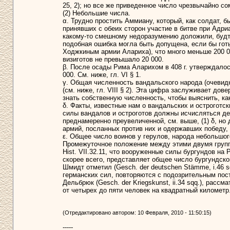
25, 2); но все же приведенное число чрезвычайно со
(2) Небольшие числа.
α. Трудно простить Аммиану, который, как солдат, б
принявших с обеих сторон участие в битве при Адриа
какому-то смешному недоразумению доложили, будто
подобная ошибка могла быть допущена, если бы готы
Ходжкиным армии Алариха), что много меньше 200 0
визиготов не превышало 20 000.
β. После осады Рима Аларихом в 408 г. утверждалос
000. См. ниже, гл. VI § 1.
γ. Общая численность вандальского народа (очевидно
(см. ниже, гл. VIII § 2). Эта цифра заслуживает до
знать собственную численность, чтобы выяснить, ка
δ. Факты, известные нам о вандальских и остроготс
силы вандалов и остроготов должны исчисляться дес
преднамеренно преувеличенной, см. выше, (1) δ, но
армий, посланных против них и одержавших победу,
ε. Общее число воинов у герулов, народа небольшого, 
Промежуточное положение между этими двумя группа
Hist. VII.32.11, что вооруженные силы бургундов на
скорее всего, представляет общее число бургундског
Шмидт отметил (Gesch. der deutschen Stämme, i.46 
германских сил, повторяются с подозрительным постоя
Дельбрюк (Gesch. der Kriegskunst, ii.34 sqq.), расс
от четырех до пяти человек на квадратный километр
(Отредактировано автором: 10 Февраля, 2010 - 11:50:15)
-----