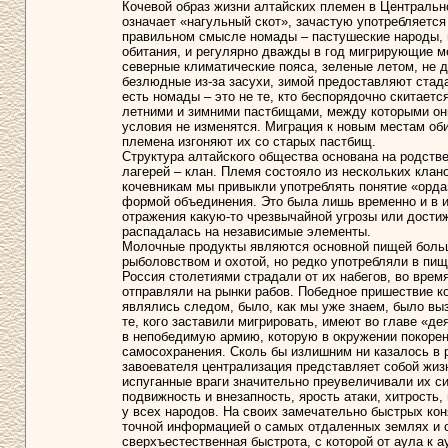
Кочевой образ жизни алтайских племен в Центральн
означает «нагульный скот», зачастую употребляетс
правильном смысле номады – пастушеские народы, 
обитания, и регулярно дважды в год мигрирующие м
северные климатические пояса, зеленые летом, не д
безлюдные из-за засухи, зимой предоставляют стада
есть номады – это не те, кто беспорядочно скитает
летними и зимними пастбищами, между которыми они
условия не изменятся. Миграция к новым местам оби
племена изгоняют их со старых пастбищ.
Структура алтайского общества основана на родств
лагерей – клан. Племя состояло из нескольких клано
кочевникам мы привыкли употреблять понятие «орда
формой объединения. Это была лишь временно и в 
отражения какую-то чрезвычайной угрозы или достиж
распадалась на независимые элементы.
Молочные продукты являются основной пищей больш
рыболовством и охотой, но редко употребляли в пищ
Россия столетиями страдали от их набегов, во время
отправляли на рынки рабов. Победное пришествие коч
являлись следом, было, как мы уже знаем, было выз
те, кого заставили мигрировать, имеют во главе «де
в непобедимую армию, которую в окружении покорен
самосохранения. Сколь бы излишним ни казалось в 
завоевателя централизация представляет собой жи
испуганные враги значительно преувеличивали их с
подвижность и внезапность, ярость атаки, хитрость,
у всех народов. На своих замечательно быстрых кон
точной информацией о самых отдаленных землях и 
сверхъестественная быстрота, с которой от аула к