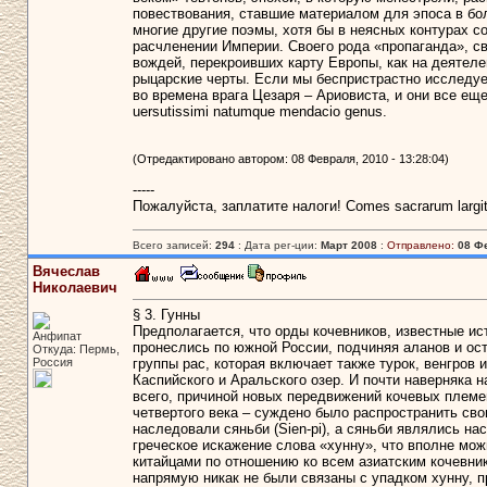
повествования, ставшие материалом для эпоса в бо
многие другие поэмы, хотя бы в неясных контурах с
расчленении Империи. Своего рода «пропаганда», с
вождей, перекроивших карту Европы, как на деятел
рыцарские черты. Если мы беспристрастно исследуем
во времена врага Цезаря – Ариовиста, и они все еще 
uersutissimi natumque mendacio genus.
(Отредактировано автором: 08 Февраля, 2010 - 13:28:04)
-----
Пожалуйста, заплатите налоги! Сomes sacrarum largi
Всего записей:
294
: Дата рег-ции:
Март 2008
:
Отправлено:
08 Фе
Вячеслав
Николаевич
§ 3. Гунны
Предполагается, что орды кочевников, известные ист
Анфипат
пронеслись по южной России, подчиняя аланов и ост
Откуда: Пермь,
Россия
группы рас, которая включает также турок, венгров 
Каспийского и Аральского озер. И почти наверняка н
всего, причиной новых передвижений кочевых племе
четвертого века – суждено было распространить сво
наследовали сяньби (Sien-pi), а сяньби являлись на
греческое искажение слова «хунну», что вполне мо
китайцами по отношению ко всем азиатским кочевни
напрямую никак не были связаны с упадком хунну,