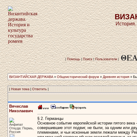
ВИЗА
История.
|
Помощь
|
Поиск
|
Пользователи
|
ВИЗАНТИЙСКАЯ ДЕРЖАВА
»
Общеисторический форум
»
Древняя история
» Бь
|
Новая тема
|
Ответить
|
Вячеслав
Николаевич
§ 2. Германцы
Основное событие европейской истории пятого века 
Анфипат
совершившие этот подвиг, не были, за одним или д
Откуда: Пермь,
Россия
племенами, и чьи исконные земли лежали между Рей
или меньшей степени обычаи оседлой жизни и, за ис