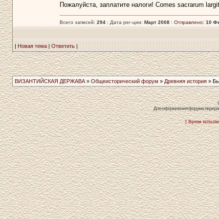
Пожалуйста, заплатите налоги! Сomes sacrarum largi
Всего записей:
294
: Дата рег-ции:
Март 2008
:
Отправлено:
10 Фе
|
Новая тема
|
Ответить
|
ВИЗАНТИЙСКАЯ ДЕРЖАВА
»
Общеисторический форум
»
Древняя история
» Бь
Для оформления форума перераб
[ Время исполне