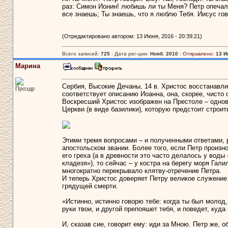
раз: Симон Ионин! любишь ли ты Меня? Петр опечали
все знаешь; Ты знаешь, что я люблю Тебя. Иисус гов
(Отредактировано автором: 13 Июня, 2016 - 20:39:21)
Всего записей:
725
: Дата рег-ции:
Нояб. 2010
:
Отправлено:
13 И
Марина
Сербия, Высокие Дечаны, 14 в. Христос восстанавли
Проэдр
соответствует описанию Иоанна, она, скорее, чисто
Воскресший Христос изображен на Престоле – однов
Церкви (в виде базилики), которую предстоит строи
Этими тремя вопросами – и полученными ответами, р
апостольском звании. Более того, если Петр произно
его греха (а в древности это часто делалось у вод
кладезя»), то сейчас – у костра на берегу моря Гал
многократно перекрывало клятву-отречение Петра.
И теперь Христос доверяет Петру великое служение 
грядущей смерти.
«Истинно, истинно говорю тебе: когда ты был молод,
руки твои, и другой препояшет тебя, и поведет, куд
И, сказав сие, говорит ему: иди за Мною. Петр же, 