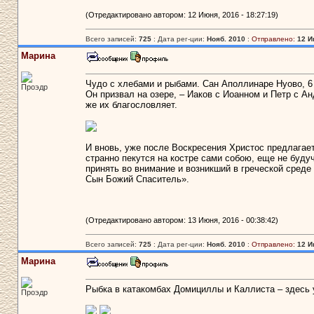
(Отредактировано автором: 12 Июня, 2016 - 18:27:19)
Всего записей:
725
: Дата рег-ции:
Нояб. 2010
:
Отправлено:
12 И
Марина
Чудо с хлебами и рыбами. Сан Аполлинаре Нуово, 6 
Проэдр
Он призвал на озере, – Иаков с Иоанном и Петр с А
же их благословляет.
И вновь, уже после Воскресения Христос предлагает
странно пекутся на костре сами собою, еще не буд
принять во внимание и возникший в греческой сред
Сын Божий Спаситель».
(Отредактировано автором: 13 Июня, 2016 - 00:38:42)
Всего записей:
725
: Дата рег-ции:
Нояб. 2010
:
Отправлено:
12 И
Марина
Рыбка в катакомбах Домициллы и Каллиста – здесь 
Проэдр