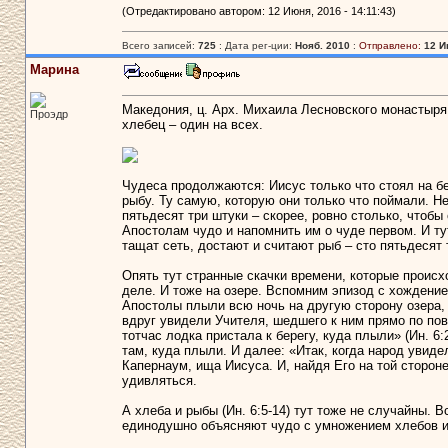
(Отредактировано автором: 12 Июня, 2016 - 14:11:43)
Всего записей:
725
: Дата рег-ции:
Нояб. 2010
:
Отправлено:
12 И
Марина
Македония, ц. Арх. Михаила Лесновского монастыря.
Проэдр
хлебец – один на всех.
Чудеса продолжаются: Иисус только что стоял на бер
рыбу. Ту самую, которую они только что поймали. Н
пятьдесят три штуки – скорее, ровно столько, чтобы
Апостолам чудо и напомнить им о чуде первом. И т
тащат сеть, достают и считают рыб – сто пятьдесят 
Опять тут странные скачки времени, которые происх
деле. И тоже на озере. Вспомним эпизод с хождени
Апостолы плыли всю ночь на другую сторону озера, 
вдруг увидели Учителя, шедшего к ним прямо по по
тотчас лодка пристала к берегу, куда плыли» (Ин. 6:
там, куда плыли. И далее: «Итак, когда народ увидел
Капернаум, ища Иисуса. И, найдя Его на той сторон
удивляться.
А хлеба и рыбы (Ин. 6:5-14) тут тоже не случайны. В
единодушно объясняют чудо с умножением хлебов и 