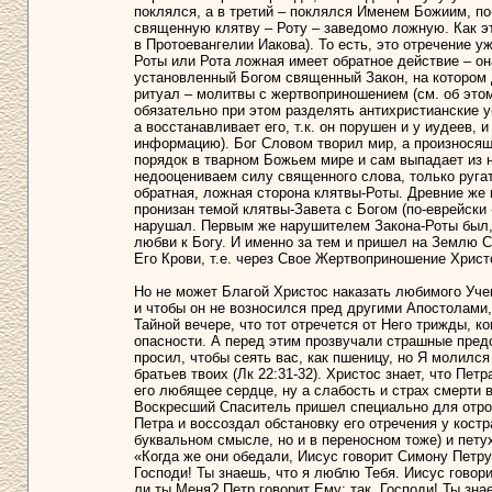
поклялся, а в третий – поклялся Именем Божиим, по-
священную клятву – Роту – заведомо ложную. Как эт
в Протоевангелии Иакова). То есть, это отречение у
Роты или Рота ложная имеет обратное действие – он
установленный Богом священный Закон, на котором
ритуал – молитвы с жертвоприношением (см. об это
обязательно при этом разделять антихристианские у
а восстанавливает его, т.к. он порушен и у иудеев, 
информацию). Бог Словом творил мир, а произносящ
порядок в тварном Божьем мире и сам выпадает из н
недооцениваем силу священного слова, только ругать
обратная, ложная сторона клятвы-Роты. Древние же ц
пронизан темой клятвы-Завета с Богом (по-еврейски
нарушал. Первым же нарушителем Закона-Роты был, к
любви к Богу. И именно за тем и пришел на Землю С
Его Крови, т.е. через Свое Жертвоприношение Христ
Но не может Благой Христос наказать любимого Учен
и чтобы он не возносился пред другими Апостолами, 
Тайной вечере, что тот отречется от Него трижды, ко
опасности. А перед этим прозвучали страшные пред
просил, чтобы сеять вас, как пшеницу, но Я молился 
братьев твоих (Лк 22:31-32). Христос знает, что Петр
его любящее сердце, ну а слабость и страх смерти
Воскресший Спаситель пришел специально для отрок
Петра и воссоздал обстановку его отречения у костр
буквальном смысле, но и в переносном тоже) и пету
«Когда же они обедали, Иисус говорит Симону Петру
Господи! Ты знаешь, что я люблю Тебя. Иисус говор
ли ты Меня? Петр говорит Ему: так, Господи! Ты зна