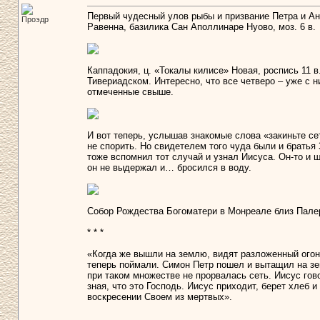
Первый чудесный улов рыбы и призвание Петра и Анд
Проэдр
Равенна, базилика Сан Аполлинаре Нуово, моз. 6 в.
Каппадокия, ц. «Токалы килисе» Новая, роспись 11 
Тивериадском. Интересно, что все четверо – уже с ни
отмеченные свыше.
И вот теперь, услышав знакомые слова «закиньте се
не спорить. Но свидетелем того чуда были и братья
тоже вспомнил тот случай и узнал Иисуса. Он-то и ш
он не выдержал и… бросился в воду.
Собор Рождества Богоматери в Монреале близ Палер
* * *
«Когда же вышли на землю, видят разложенный огон
теперь поймали. Симон Петр пошел и вытащил на зе
при таком множестве не прорвалась сеть. Иисус гово
зная, что это Господь. Иисус приходит, берет хлеб 
воскресении Своем из мертвых».