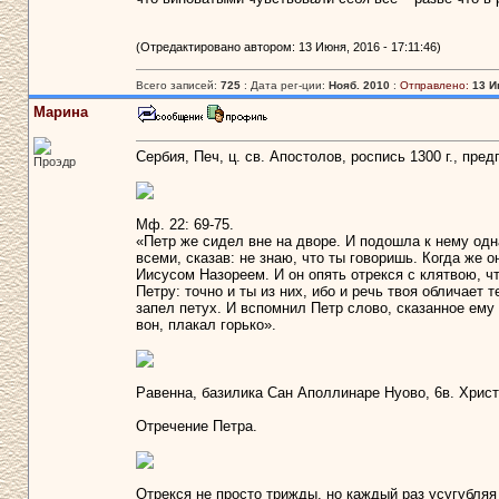
(Отредактировано автором: 13 Июня, 2016 - 17:11:46)
Всего записей:
725
: Дата рег-ции:
Нояб. 2010
:
Отправлено:
13 И
Марина
Сербия, Печ, ц. св. Апостолов, роспись 1300 г., пр
Проэдр
Мф. 22: 69-75.
«Петр же сидел вне на дворе. И подошла к нему одн
всеми, сказав: не знаю, что ты говоришь. Когда же о
Иисусом Назореем. И он опять отрекся с клятвою, ч
Петру: точно и ты из них, ибо и речь твоя обличает 
запел петух. И вспомнил Петр слово, сказанное ему
вон, плакал горько».
Равенна, базилика Сан Аполлинаре Нуово, 6в. Христ
Отречение Петра.
Отрекся не просто трижды, но каждый раз усугубляя 