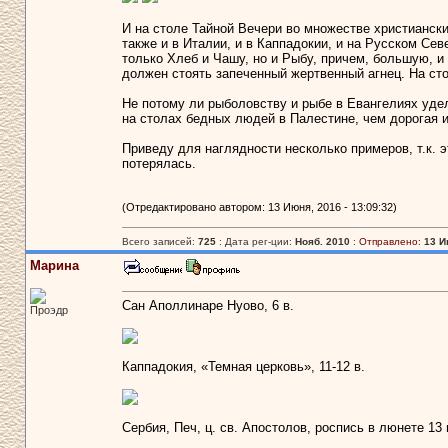
И на столе Тайной Вечери во множестве христиански
также и в Италии, и в Каппадокии, и на Русском Сев
только Хлеб и Чашу, но и Рыбу, причем, большую, и 
должен стоять запеченный жертвенный агнец. На
Не потому ли рыболовству и рыбе в Евангелиях удел
на столах бедных людей в Палестине, чем дорогая и
Приведу для наглядности несколько примеров, т.к. э
потерялась.
(Отредактировано автором: 13 Июня, 2016 - 13:09:32)
Всего записей:
725
: Дата рег-ции:
Нояб. 2010
:
Отправлено:
13 И
Марина
Сан Аполлинаре Нуово, 6 в.
Проэдр
Каппадокия, «Темная церковь», 11-12 в.
Сербия, Печ, ц. св. Апостолов, роспись в люнете 13 