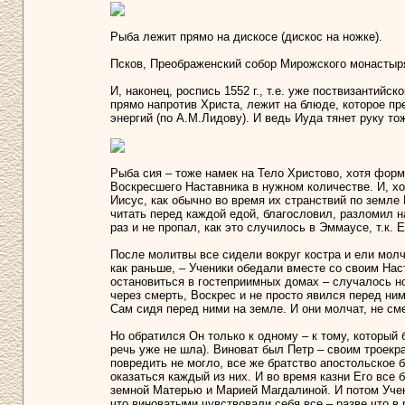
Рыба лежит прямо на дискосе (дискос на ножке).
Псков, Преображенский собор Мирожского монастыря,
И, наконец, роспись 1552 г., т.е. уже поствизантий
прямо напротив Христа, лежит на блюде, которое п
энергий (по А.М.Лидову). И ведь Иуда тянет руку то
Рыба сия – тоже намек на Тело Христово, хотя форм
Воскресшего Наставника в нужном количестве. И, хот
Иисус, как обычно во время их странствий по земле
читать перед каждой едой, благословил, разломил на
раз и не пропал, как это случилось в Эммаусе, т.к.
После молитвы все сидели вокруг костра и ели молч
как раньше, – Ученики обедали вместе со своим Нас
остановиться в гостеприимных домах – случалось н
через смерть, Воскрес и не просто явился перед ни
Сам сидя перед ними на земле. И они молчат, не см
Но обратился Он только к одному – к тому, который 
речь уже не шла). Виноват был Петр – своим троекр
повредить не могло, все же братство апостольское б
оказаться каждый из них. И во время казни Его все 
земной Матерью и Марией Магдалиной. И потом Учен
что виноватыми чувствовали себя все – разве что в 