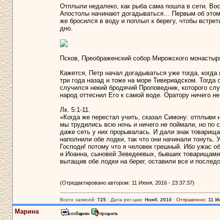
Отплыли недалеко, как рыба сама пошла в сети. Вос
Апостолы начинают догадываться… Первым об этом с
же бросился в воду и поплыл к берегу, чтобы встрет
дно.
Псков, Преображенский собор Мирожского монастыря
Кажется, Петр начал догадываться уже тогда, когда
три года назад и тоже на море Тивериадском. Тогда
случился некий бродячий Проповедник, которого слуш
народ оттеснил Его к самой воде. Оратору ничего не
Лк. 5:1-11.
«Когда же перестал учить, сказал Симону: отплыви н
мы трудились всю ночь и ничего не поймали, но по 
даже сеть у них прорывалась. И дали знак товарища
наполнили обе лодки, так что они начинали тонуть. 
Господи! потому что я человек грешный. Ибо ужас об
и Иоанна, сыновей Зеведеевых, бывших товарищами 
вытащив обе лодки на берег, оставили все и послед
(Отредактировано автором: 11 Июня, 2016 - 23:37:37)
Всего записей:
725
: Дата рег-ции:
Нояб. 2010
:
Отправлено:
11 И
Марина