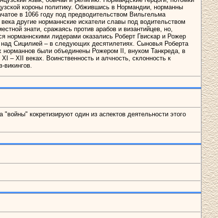
цузской короны политику. Обжившись в Нормандии, норманны
ачатое в 1066 году под предводительством Вильгельма
 века другие норманнские искатели славы под водительством
тной знати, сражаясь против арабов и византийцев, но,
я норманнскими лидерами оказались Роберт Гвискар и Рожер
и над Сицилией – в следующих десятилетиях. Сыновья Роберта
х норманнов были объединены Рожером II, внуком Танкреда, в
 – XII веках. Воинственность и алчность, склонность к
-викингов.
а "войны" кокретизируют один из аспектов деятельности этого