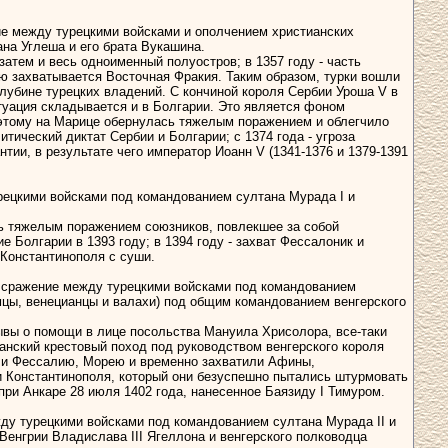
ние между турецкими войсками и ополчением христианских
ана Углеша и его брата Вукашина.
затем и весь одноименный полуостров; в 1357 году - часть
ью захватывается Восточная Фракия. Таким образом, турки вошли
глубине турецких владений. С кончиной короля Сербии Уроша V в
туация складывается и в Болгарии. Это является фоном
 этому на Марице обернулась тяжелым поражением и облегчило
ический диктат Сербии и Болгарии; с 1374 года - угроза
ии, в результате чего император Иоанн V (1341-1376 и 1379-1391
урецкими войсками под командованием султана Мурада I и
сь тяжелым поражением союзников, повлекшее за собой
 Болгарии в 1393 году; в 1394 году - захват Фессалоник и
Константинополя с суши.
ло сражение между турецкими войсками под командованием
емцы, венецианцы и валахи) под общим командованием венгерского
ывы о помощи в лице посольства Мануила Хрисолора, все-таки
нский крестовый поход под руководством венгерского короля
или Фессалию, Морею и временно захватили Афины,
ми Константинополя, который они безуспешно пытались штурмовать
при Анкаре 28 июля 1402 года, нанесенное Баязиду I Тимуром.
ежду турецкими войсками под командованием султана Мурада II и
Венгрии Владислава III Ягеллона и венгерского полководца