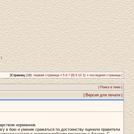
?
|
[
Страниц
(18):
первая страница
«
5
6
7
[8]
9
10
11
»
последняя страница
]
|
Поиск в теме
|
|
Версия для печати
|
арством норманнов.
гу в бою и умение сражаться по достоинству оценили правители
инимали участие в антивизантийском восстании в Апулии. С