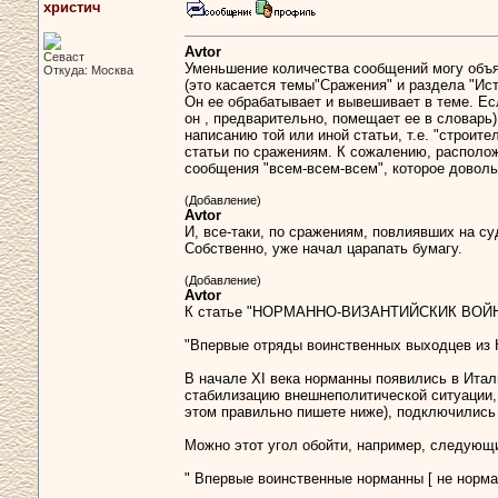
христич
Avtor
Севаст
Уменьшение количества сообщений могу объяс
Откуда: Москва
(это касается темы"Сражения" и раздела "Ис
Он ее обрабатывает и вывешивает в теме. Есл
он , предварительно, помещает ее в словарь
написанию той или иной статьи, т.е. "строи
статьи по сражениям. К сожалению, распол
сообщения "всем-всем-всем", которое довольн
(Добавление)
Avtor
И, все-таки, по сражениям, повлиявших на су
Собственно, уже начал царапать бумагу.
(Добавление)
Avtor
К статье "НОРМАННО-ВИЗАНТИЙСКИК ВОЙНЫ..
"Впервые отряды воинственных выходцев из 
В начале XI века норманны появились в Итал
стабилизацию внешнеполитической ситуации, 
этом правильно пишете ниже), подключились 
Можно этот угол обойти, например, следую
" Впервые воинственные норманны [ не нормад