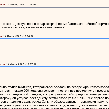
лено:
14 Июня, 2007 - 11:06:51
в тонкости дискуссионного характера (первые "антивизантийские" норма
 этого их вояжа, как-то не прослеживается)
о:
14 Июня, 2007 - 13:04:30
лено:
14 Июня, 2007 - 13:07:13
но группа викингов, которая обосновалась на севере Франкского короле
аться, и около 900 года они основали постоянное поселение в низовьях
 на Шотландию и Ирландию, вскоре проявил себя среди поселенцев как
оторому он уступал последнему земли около устья Сены. Уже первое по
вои владения вдоль русла Сены, и образовавшаяся территория получила
ещение, однако на похоронах своего вождя, помимо даров монастырям, 
стали массово прибывать на новые земли и заселять их, перенимая фра