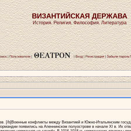
ВИЗАНТИЙСКАЯ ДЕРЖАВА
История. Религия. Философия. Литература
оиск
|
Пользователи
|
|
Вход
|
Регистрация
|
Забыли пароль
[/b]Военные конфликты между Византией и Южно-Итальянским госуд
рмандии появились на Апеннинском полуострове в начале XI в. Их отва
имавшие норманнов на службу. В 1016-1018 гг. норманнские дружины пр