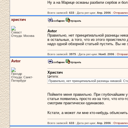
Ну а на Марице османы разбили сербов и бол
Всего записей:
633
: Дата рег-ции:
Апр. 2006
:
Отправлен
христич
Avtor
Севаст
Правильно, нет принципиальной разницы никак
Откуда: Москва
в остальных, а того, что из этого проистекл
надо одной обзорной статьей пустить. Вы не
Всего записей:
3975
: Дата рег-ции:
Нояб. 2006
:
Отправ
Avtor
Христич
Проэдр
Цитата:
Откуда: Санкт-
Петербург
Правильно, нет принципиальной разницы никакой. Ста
Поймите меня правильно. При глубочайшем у
статьи появились просто из-за того, что кто
смотрим практически одинаково.
Кстати, а может ли мне кто-нибудь объяснить
Всего записей:
633
: Дата рег-ции:
Апр. 2006
:
Отправлен