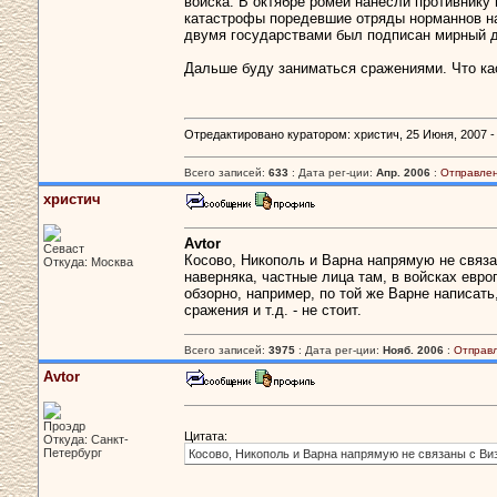
войска. В октябре ромеи нанесли противнику
катастрофы поредевшие отряды норманнов нач
двумя государствами был подписан мирный д
Дальше буду заниматься сражениями. Что кас
Отредактировано куратором: христич, 25 Июня, 2007 - 
Всего записей:
633
: Дата рег-ции:
Апр. 2006
:
Отправлен
христич
Avtor
Севаст
Косово, Никополь и Варна напрямую не связан
Откуда: Москва
наверняка, частные лица там, в войсках евро
обзорно, например, по той же Варне написат
сражения и т.д. - не стоит.
Всего записей:
3975
: Дата рег-ции:
Нояб. 2006
:
Отправ
Avtor
Проэдр
Цитата:
Откуда: Санкт-
Петербург
Косово, Никополь и Варна напрямую не связаны с Ви