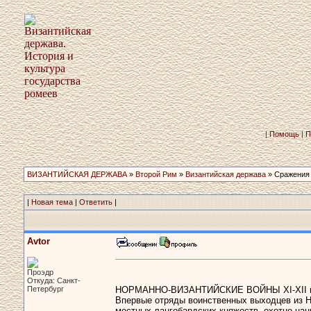
|
Помощь
|
П
ВИЗАНТИЙСКАЯ ДЕРЖАВА
»
Второй Рим
»
Византийская держава
» Сражения
|
Новая тема
|
Ответить
|
Avtor
Проэдр
Откуда: Санкт-
Петербург
НОРМАННО-ВИЗАНТИЙСКИЕ ВОЙНЫ XI-XII вв. 
Впервые отряды воинственных выходцев из Но
местных лангобардских княжеств, охотно нан