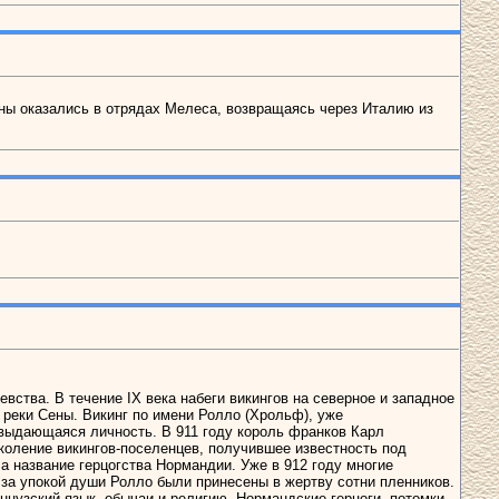
нны оказались в отрядах Мелеса, возвращаясь через Италию из
вства. В течение IX века набеги викингов на северное и западное
 реки Сены. Викинг по имени Ролло (Хрольф), уже
 выдающаяся личность. В 911 году король франков Карл
коление викингов-поселенцев, получившее известность под
 название герцогства Нормандии. Уже в 912 году многие
за упокой души Ролло были принесены в жертву сотни пленников.
нцузский язык, обычаи и религию. Нормандские герцоги, потомки