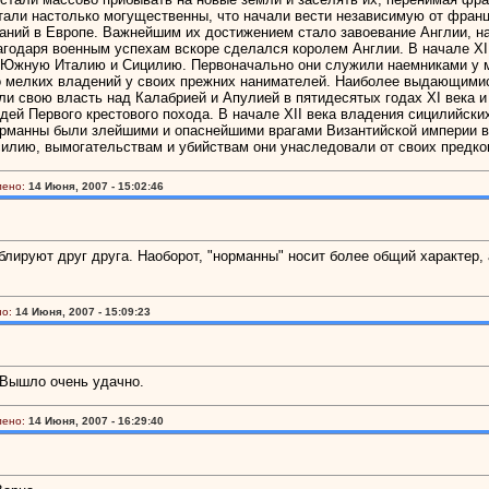
стали настолько могущественны, что начали вести независимую от фран
аний в Европе. Важнейшим их достижением стало завоевание Англии, н
агодаря военным успехам вскоре сделался королем Англии. В начале XI
 Южную Италию и Сицилию. Первоначально они служили наемниками у мес
о мелких владений у своих прежних нанимателей. Наиболее выдающимис
ли свою власть над Калабрией и Апулией в пятидесятых годах XI века 
дей Первого крестового похода. В начале XII века владения сицилийски
манны были злейшими и опаснейшими врагами Византийской империи в XI
силию, вымогательствам и убийствам они унаследовали от своих предков
лено:
14 Июня, 2007 - 15:02:46
блируют друг друга. Наоборот, "норманны" носит более общий характер, 
о:
14 Июня, 2007 - 15:09:23
 Вышло очень удачно.
лено:
14 Июня, 2007 - 16:29:40