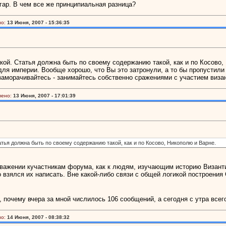
гар. В чем все же принципиальная разница?
о:
13 Июня, 2007 - 15:36:35
ой. Статья должна быть по своему содержанию такой, как и по Косово, 
о для империи. Вообще хорошо, что Вы это затронули, а то бы пропустил
 заморачивайтесь - занимайтесь собственно сражениями с участием виза
лено:
13 Июня, 2007 - 17:01:39
тья должна быть по своему содержанию такой, как и по Косово, Никополю и Варне.
важении кучастникам форума, как к людям, изучающим историю Византи
-то взялся их написать. Вне какой-либо связи с общей логикой построени
, почему вчера за мной числилось 106 сообщений, а сегодня с утра всег
о:
14 Июня, 2007 - 08:38:32