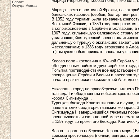
Марица (Черномен), Косово поле, Никополь, 
Севаст
Откуда: Москва
Марица - река в восточной Фракии, на котор
балканских народов (сербов, болгар, венгров
В 1352 году турками была захвачена крепость
Восточной Фракии; в 1359 году совершается 
в соприкосновение в Сербией и Болгарией, а
1367 году, сильнейшую балканскую страну эт
усиливающейся турецкой военно-политическо
дальнейшую турецкую экспансию: захват Запа
Фессалоникам; в 1386 году вторжение в Алба
гг.) вынужден был признать вассальную завис
Косово поле - котловина в Южной Сербии у г
объединенным войском двух сербских государ
Попытка противодействия все нарастающей т
превращение Сербии и Боснии в вассалов туре
начало практически восьмилетней блокады о
Никополь - город на правобережье нижнего П
Баязида I и обединенным войском крестоносц
короля Сигизмунда I.
Турецкая блокада Константинополя с суши, н
нашли отклик среди христианских монархов 
Сигизмунда I, завершившийся тяжелым пораж
воспользоваться ею в полной мере не смогли
в 1397 году во время его блокады. Критичес
Варна - город на побережье Черного моря ( 
войском крестоносцев (поляки, венгры, лито