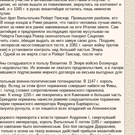
цилии, но затем вышли из повиновения, вернулись на континент и
, и к 1045 г. в руках византийцев остались лишь немногие
пулии.
ибыл брат Вильгельма Роберт Гвискар. Промышляя разбоем, его
В конце концов в Риме решили, что такого человека лучше иметь
репил за ними все ранее завоеванные на юге Италии земли. Сам
зантийцев и предприняли экспедицию против мусульман на
т Роберта Гвискара Рожер окончательно покорил Сицилию.
ить союз, обещая выдать за него замуж свою дочь. Позднее,
интересов несостоявшегося тестя, в 1081 г. начал войну против
хии) и установили контроль над большей частью Эпира.
 Одной из ее жертв стал и Роберт Гвискар, после чего
ойны складывался в пользу Византии. В Эпире войско Боэмунда
 недовольство. Их воинам не хватало продовольствия, а в лагере
ршившиеся подписанием мирного договора на весьма выгодных для
ельным военно-политическим потенциалом. В 1147 г. король
орфу. Вслед за этим флот норманнов совершил набеги на Фивы,
 г. голод сломил сопротивление норманнского гарнизона.
ию. К концу 1155 г. им покорились вся Кампания и большая часть
и Бриндизи норманны нанесли ромеям сокрушительное поражение.
империи германского императора Фридриха Барбароссы,
ануила рухнула, и он лишился всех владений на Апеннинском
орцового переворота к власти пришел Андроник I, свергнувший
онного императора, король Вильгельм II летом 1185 г. направил
ло кампании было молниеносным. Без боя овладев Диррахием,
только к осени на театр военных действий прибыли византийские