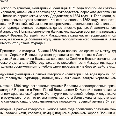
Варна
ой (около г.Черномен, Болгария) 26 сентября 1371 года произошло сраже
, хорватов, албанцев и валахов) под руководством сербского деспота Ив
 Цимпе на европейском берегу Дарданелл; в 1354 году - г. Галлиполи, а 
первая попытка турок захватить Константинополь; в 1362 году - полност
 остатки Византийской империи превратились в изолированный анклав в 
ого периода начинают раздирать династические распри. Аналогичная си
й агрессии. Попытка ополчения балканских народов воспрепятствовать
дной Фракии; большей части Македонии; захват части территорий и полит
нию, а также еще большее ухудшение геополитического положения Визант
имость от султана Мурада I.
. Приштина, на котором 15 июня 1389 года произошло сражение между т
ств - Сербии и Боснии под командованием сербского князя Лазаря.
урецкой экспансии на Балканах со стороны Сербии и Боснии закончила
цкого султана; в 1392 году захват оставшейся части Македонии; падение
садными сооружениями, с небольшими перерывами в боевых действиях, 
одунавья (Болгария) в районе которого 25 сентября 1396 года произош
ев (французы, бургундцы, поляки, чехи, англичане, венгры, хорваты, н
ачатая в 1394 году, поглощение турками Валахии и последовавшие приз
Западной Европы и в Риме. Папой Бонифацием IX был объявлен антиосма
ением христианской армии. Хотя турки после своей победы и опустош
 в результате того, что их значительные силы были скованы под стена
кую ситуацию спасло сокрушительное поражение турецкой армии в битве 
Болгария) в районе которого 10 ноября 1444 года произошло сражение м
вцы, валахи, чехи, хорваты, немцы) под командованием короля Польши и 