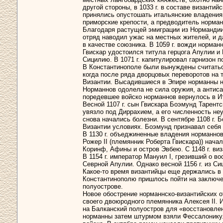
другой стороны, в 1033 г. в составе византи
принялись опустошать итальянские владения 
приморские крепости, а предводитель норма
Благодаря растущей эмиграции из Нормандии,
отряд наводил ужас на местных жителей, и д
в качестве союзника. В 1059 г. вожди норма
Гвискар удостоился титула герцога Апулии и
Сицилию. В 1071 г. капитулировал гарнизон п
В Константинополе были вынуждены считатьс
когда после ряда дворцовых переворотов на т
Византии. Высадившиеся в Эпире норманны на
Норманнов одолела не сила оружия, а антиса
поредевшее войско норманнов вернулось в И
Весной 1107 г. сын Гвискара Боэмунд Тарент
увязло под Диррахием, а его численность не
снова начались болезни. В сентябре 1108 г
Византии условиях. Боэмунд признавал себя 
В 1130 г. объеджиненные владения норманно
Рожер II (племянник Роберта Гвискара)) нач
Коринф, Афины и остров Эвбею. С 1148 г. виз
В 1154 г. император Мануил I, грезивший о в
Севрной Апулии. Однако весной 1156 г. из 
Какое-то время византийцы еще держались в А
Константинополю пришлось пойти на заключе
полуострове.
Новое обострение норманнско-византийских о
своего двоюродного племянника Алексея II. 
на Балканский полуостров для «восстановле
норманны затем штурмом взяли Фессалонику. 