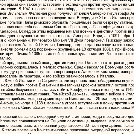
йской армии они также участвовали в экспедиции против мусульман на Си
империи. В 1041 г. норманны и лангобарды нанесли ромеям ряд поражений
ннов Вильгельм Железная рука получил от князя Салерно титул графа А
 силы норманнов постоянно возрастали. В середине XI в. в Италию пр
аже попытки Папы римского обуздать пришельцев были безрезультатны. 
ннов признали себя вассалами Святого Престола, а Папа официально зак
 Калабрии. Вслед за этим норманны начали военные действия против ви
оследнего крупного итальянского порта Империи – Бари, а в 1091 г. бра
я с норманнами. Император Михаил VII Дука предложил Гвискару заключ
рон взошел Алексей I Комнин, Гвискар, под предлогом защиты законных 
несли ромеям ряд поражений (крупнейшее 18 октября 1081 г. при Дирра
нитария. Зимолй 1085 г. в их войске вспыхнула эпидемия брюшного тифа.
талию.
ский предпринял новый поход против империи. Однако на этот раз ход в
уклонно сокращалась в мелких стычках. Среди вассалов Боэмунда росло
. Боэмунду пришлось вступить в переговоры с Алексеем Комнином, заве
вассалом императора, и его войско эвакуировалось в Италию.
в в Южной Италии и на Сицилии стали королевством, обладавшим внушит
ал новую войну против Византии и внезапным броском захватил остров К
антийцы безуспешно пытались отбить Корфу, и только в конце лета 1149
осстановлении былых границ Ромейской державы, направил войска в Итал
Сицилии прибыла мощная армия короля Вильгельма I. 28 мая под стенам
нконе, но когда в 1158 г. возникла угроза вступления в войну против 
ние мира с Сицилийским королевством. Итальянская мечта василевса М
тношений связано с очередной смутой в империи, когда в результате дв
Используя появившегося на Сицилии самозванца, выдававшего себя за зак
ния справедливости, попранной узурпатором» 80-тысячную армию. Нача
К этому времени в Константинополе произошнл очередной переворот, и 