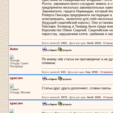
Ролло, завоевали много соседних земель и 
предприняли несколько завоевательных камп
Завоевателя, герцога Нормандии, который бл
Роберта Гвискара предприняли экспедицию в
осмотревшись, захватили для себя нескольк
(будущий сицилийский король). Они установи
Гвискара: Боэмунд и Танкред были среди вож
Королевство Обеих Сицилий. Сицилийские нор
пиратству, нарушениям клятв, грабежам и на
Всего записей:
3361
: Дата рег-ции:
Нояб. 2004
:
Отправ
Avtor
По моему обе статьи не противоречат и не ду
Проэдр
племени.
Откуда: Санкт-
Петербург
Всего записей:
633
: Дата рег-ции:
Апр. 2006
:
Отправлен
христич
Статьи друг друга дополняют, словно пазлы.
Севаст
Откуда: Москва
Всего записей:
3975
: Дата рег-ции:
Нояб. 2006
:
Отправ
христич