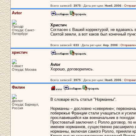
Всего записей:
3975
: Дата рег-ции:
Нояб. 2006
:
Отправ
Avtor
Христич
Проэдр
Согласен с Вашей корректурой, не вдаваясь 
Откуда: Санкт-
Петербург
Святой земли, а вот каков был конечный пункт
Всего записей:
633
: Дата рег-ции:
Апр. 2006
:
Отправлен
христич
Avtor
Севаст
Хорошо, договорились.
Откуда: Москва
Всего записей:
3975
: Дата рег-ции:
Нояб. 2006
:
Отправ
Филин
В словаре есть статья "Норманны".
Деспот
Откуда: Барнаул,
Россия
Норманны – дословно «северяне»; первоначаль
побережье Франции стали учащаться и усилив
прославившийся как военачальник в походах
Простоватый заключил с Ролло договор, по к
именем норманнов, существенно расширило с
норманны, включая самого Ролло, приняли кр
Крестьяне из скандинавских владений Ролло 