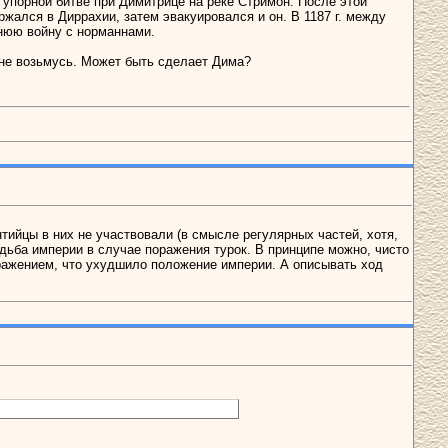
 упорной битве при Димитрице на реке Стримон. После этой
жался в Диррахии, затем эвакуировался и он. В 1187 г. между
нюю войну с норманнами.
а не возьмусь. Может быть сделает Дима?
тийцы в них не участвовали (в смысле регулярных частей, хотя,
удьба империи в случае поражения турок. В принципе можно, чисто
оражением, что ухудшило положение империи. А описывать ход