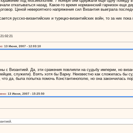
 поражение под Мосинополем. 7 ноября они одержали еще одну победу в
али откатываться назад. Какое-то время норманнский гарнизон еще дер
оговор. Ценой невероятного напряжения сил Византия выиграла послед
ается русско-византийских и турецко-византийских войн, то за них пок
21:02:21
о:
13 Июня, 2007 - 12:03:10
ы с Византией. Да, эти сражения повлияли на судьбу империи, но визан
пейцев, служили). Взять хотя бы Варну. Неизвестно как сложилась бы с
ь, что да, была попытка помочь Константинополю, но она закончилась п
лено:
13 Июня, 2007 - 15:25:50
зантией.