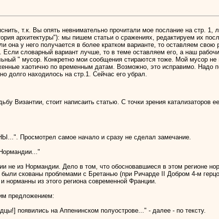
нить, т.к. Вы опять невнимательно прочитали мое послание на стр. 1, 
тория архитектуры"): мы пишем статьи о сражениях, редактируем их по
и она у него получается в более кратком варианте, то оставляем свою р
). Если словарный вариант лучше, то в теме оставляем его, а наш рабо
тельный " мусор. Конкретно мои сообщения стираются тоже. Мой мусор н
оженные хаотично по временным датам. Возможно, это исправимо. Надо
о долго находилось на стр.1. Сейчас его убрал.
дьбу Византии, стоит написаить статью. С точки зрения катализаторов ее
.". Просмотрел самое начало и сразу не сделал замечание.
Нормандии..."
ии не из Нормандии. Дело в том, что обосновавшиеся в этом регионе но
были скованы проблемами с Бретанью (при Ричарде II Добром 4-м герцог
и норманны из этого региона современной Франции.
щим предложением:
цы!] появились на Аппенинском полуострове..." - далее - по тексту.