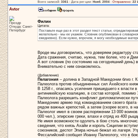
Всего записей:
3361
: Дата рег-ции:
Нояб. 2004
:
Отправлено:
22 
Avtor
Филин
Проэдр
Цитата:
Откуда: Санкт-
Петербург
Поставьте еще раз в этот раздел текст статьи, отредактировав
желательно - мы ее укажем. Словник опубликован в словарно
ежедневно). Если нужно, впрочем, я могу необходимые матер
Вроде мы договорились, что доверяем редактуру ст
Дата сражения, считаю, нужна, тем более, что и Дми
А вот словник (по состоянию на сегодняшний день) 
Внимательно с ним ознакомлюсь.
(Добавление)
Пелагония
– долина в Западной Македонии близ г. К
Палеолога против объединенных сил Ахейского княж
В 1258 г., опасаясь усиления пришедшего к власти
антиникейскую коалицию, в состав которой, помимо
Палеолога разрешить конфликт дипломатически путе
Македонию армию под командованием своего брата с
рядом важных крепостей, а затем (скорее всего, в 
Палеолог имел в своем распоряжении 13 000 воинов
000 чел.), эпирские греки, влахи и отряд из 400 рыц
Не имея возможности одолеть в бою столь многочи
сведения, что князь Ахайи и король Сицилии вступи
союзников, деспот Эпира ночью бежал из лагеря. Ут
Фессалийский сообщил Иоанну Палеологу, что в бою 