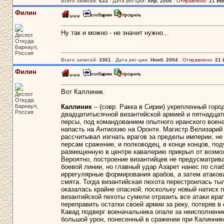
Всего записей:
633
: Дата рег-ции:
Апр. 2006
:
Отправлено:
21 Ию
Филин
Ну так и можно - не значит нужно...
Деспот
Откуда:
Барнаул,
Россия
Всего записей:
3361
: Дата рег-ции:
Нояб. 2004
:
Отправлено:
21 
Филин
Вот Каллиник.
Деспот
Откуда:
Барнаул,
Каллиник
– (совр. Ракка в Сирии) укрепленный гор
Россия
двадцатитысячной византийской армией и пятнадцат
персы, под командованием опытного иранского воен
напасть на Антиохию на Оронте. Магистр Велизарий 
рассчитывал изгнать врагов за пределы империи, не 
персам сражение, и полководец, в конце концов, под
размещенную в центре кавалерию прикрыл от возмож
Вероятно, построение византийцев не предусматрив
боевой линии, но главный удар Азарет нанес по сл
иррегулярные формирования арабов, а затем атаков
смята. Тогда византийская пехота перестроилась тыл
оказалась крайне опасной, поскольку новый натиск 
византийской пехоты сумели отразить все атаки вра
переправить остатки своей армии за реку, потеряв 
Кавад подверг военачальника опале за неисполнение 
большой урон, понесенный в сражении при Калинник