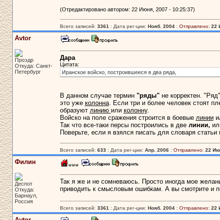
(Отредактировано автором: 22 Июня, 2007 - 10:25:37)
Всего записей:
3361
: Дата рег-ции:
Нояб. 2004
:
Отправлено:
22 
Avtor
Дара
Проэдр
Цитата:
Откуда: Санкт-
Петербург
Иранское войско, построившееся в два ряда,
В данном случае термин
"ряды"
не корректен. "Ряд"
это уже
колонна
. Если три и более человек стоят пл
образуют
линию
или
колонну
.
Войско на поле сражения строится в боевые
линии
и
Так что все-таки персы построились в две
линии,
ил
Поверьте, если я взялся писать для словаря статьи п
Всего записей:
633
: Дата рег-ции:
Апр. 2006
:
Отправлено:
22 Ию
Филин
Так я же и не сомневаюсь. Просто иногда мое жела
Деспот
приводить к смысловым ошибкам. А вы смотрите и п
Откуда:
Барнаул,
Россия
Всего записей:
3361
: Дата рег-ции:
Нояб. 2004
:
Отправлено:
22 
Avtor