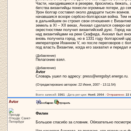
Части, находившиеся в резерве, бросились бежать, 
бегства византийцы понесли огромные потери, до с
Урон болгар составил около двадцати тысяч воинов.
начавшаяся вскоре сербско-болгарская война. Тем 
в дальнейшем он строил свои отношения с Византие
земель в ХІ – ХІІ веках, Анхиал сделался северо-з
окрестностями получил византийский дукс. Город на
над византийцами на реке Скафида, Анхиал был вно
вновь получила город, но в 1331 году болгарский ц
императором Иоанном V, но после переговоров с бол
под власть Византии, когда его захватил и передал
(Добавление)
Пелагонию взял.
(Добавление)
Avtor
Словарь ушел по адресу: press@enrgsbyt.energo.ru.
(Отредактировано автором: 22 Июня, 2007 - 13:11:54)
Всего записей:
3361
: Дата рег-ции:
Нояб. 2004
:
Отправлено:
22 
Avtor
Филин
Проэдр
Откуда: Санкт-
Петербург
Большое спасибо за словник. Обязательно посмотрю
Что касается Анхиала, то полагаю, что отдельные 