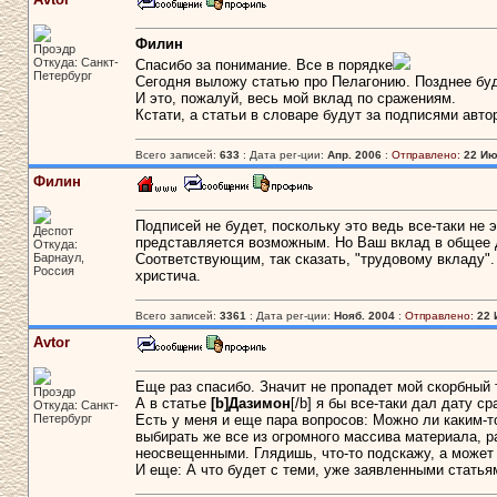
Филин
Проэдр
Откуда: Санкт-
Спасибо за понимание. Все в порядке
Петербург
Сегодня выложу статью про Пелагонию. Позднее буду
И это, пожалуй, весь мой вклад по сражениям.
Кстати, а статьи в словаре будут за подписями авто
Всего записей:
633
: Дата рег-ции:
Апр. 2006
:
Отправлено:
22 Ию
Филин
Подписей не будет, поскольку это ведь все-таки не 
Деспот
представляется возможным. Но Ваш вклад в общее 
Откуда:
Барнаул,
Соответствующим, так сказать, "трудовому вкладу".
Россия
христича.
Всего записей:
3361
: Дата рег-ции:
Нояб. 2004
:
Отправлено:
22 
Avtor
Еще раз спасибо. Значит не пропадет мой скорбный 
Проэдр
А в статье
[b]Дазимон
[/b] я бы все-таки дал дату с
Откуда: Санкт-
Петербург
Есть у меня и еще пара вопросов: Можно ли каким-
выбирать же все из огромного массива материала, 
неосвещенными. Глядишь, что-то подскажу, а может 
И еще: А что будет с теми, уже заявленными статьям