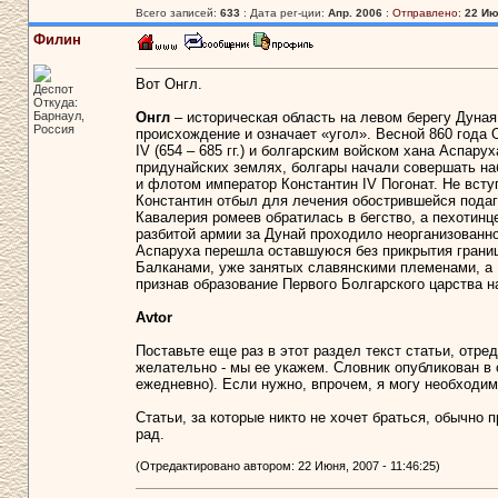
Всего записей:
633
: Дата рег-ции:
Апр. 2006
:
Отправлено:
22 Ию
Филин
Вот Онгл.
Деспот
Откуда:
Барнаул,
Онгл
– историческая область на левом берегу Дуная 
Россия
происхождение и означает «угол». Весной 860 года
IV (654 – 685 гг.) и болгарским войском хана Аспарух
придунайских землях, болгары начали совершать на
и флотом император Константин IV Погонат. Не вступ
Константин отбыл для лечения обострившейся подаг
Кавалерия ромеев обратилась в бегство, а пехотинц
разбитой армии за Дунай проходило неорганизованн
Аспаруха перешла оставшуюся без прикрытия грани
Балканами, уже занятых славянскими племенами, а 
признав образование Первого Болгарского царства н
Avtor
Поставьте еще раз в этот раздел текст статьи, отред
желательно - мы ее укажем. Словник опубликован в
ежедневно). Если нужно, впрочем, я могу необходи
Статьи, за которые никто не хочет браться, обычно 
рад.
(Отредактировано автором: 22 Июня, 2007 - 11:46:25)