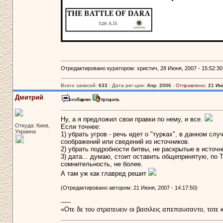
Отредактировано куратором: христич, 28 Июня, 2007 - 15:52:30
Всего записей:
633
: Дата рег-ции:
Апр. 2006
:
Отправлено:
21 Ию
Дмитрий
Ну, а я предложил свои правки по нему, и все.
Откуда: Киев,
Если точнее:
Украина
1) убрать угров - речь идет о "турках", в данном сл
соображений или сведений из источников.
2) убрать подробности битвы, не раскрытые в источн
3) дата... думаю, стоит оставить общепринятую, по 
сомнительность, не более.
А там уж как главред решит
(Отредактировано автором: 21 Июня, 2007 - 14:17:50)
-----
«Οτε δε του στρατευειν οι βασιλεις απεπαυσαντο, τοτε