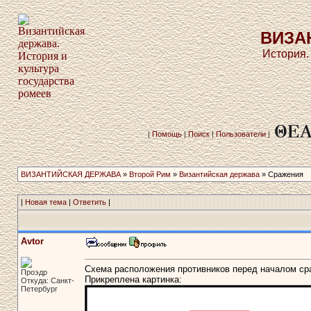
ВИЗА
История.
|
Помощь
|
Поиск
|
Пользователи
|
ВИЗАНТИЙСКАЯ ДЕРЖАВА
»
Второй Рим
»
Византийская держава
» Сражения
|
Новая тема
|
Ответить
|
Avtor
Схема расположения противников перед началом ср
Проэдр
Прикреплена картинка:
Откуда: Санкт-
Петербург