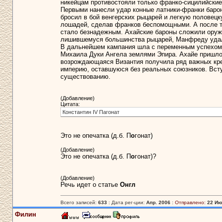
никейцам противостояли только франко-сицилийские
Первыми нанесли удар конные латники-франки барон
бросил в бой венгерских рыцарей и легкую половец
лошадей, сделав франков беспомощными. А после т
стало безнадежным. Ахайские бароны сложили оружи
лишившемуся большинства рыцарей, Манфреду удал
В дальнейшем кампания шла с переменным успехом.
Михаила Дуки Ангела землями Эпира. Ахайе пришлос
возрождающаяся Византия получила ряд важных креп
империю, оставшуюся без реальных союзников. Вступ
существованию.
(Добавление)
Цитата:
Константин IV Пагонат
Это не опечатка (д.б. П
о
гонат)
(Добавление)
Это не опечатка (д.б. П
о
гонат)?
(Добавление)
Речь идет о статье
Онгл
Всего записей:
633
: Дата рег-ции:
Апр. 2006
:
Отправлено:
22 Ию
Филин