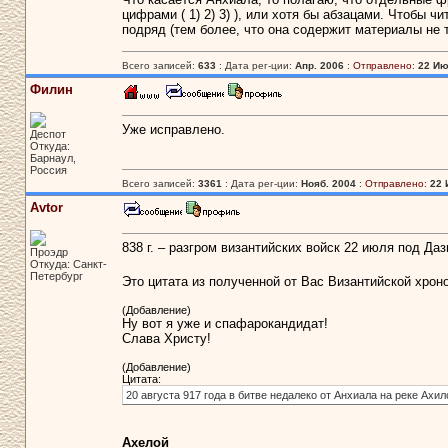
цифрами ( 1) 2) 3) ), или хотя бы абзацами. Чтобы 
подряд (тем более, что она содержит материалы не 
Всего записей:
633
: Дата рег-ции:
Апр. 2006
:
Отправлено:
22 Ию
Филин
Уже исправлено.
Деспот
Откуда:
Барнаул,
Россия
Всего записей:
3361
: Дата рег-ции:
Нояб. 2004
:
Отправлено:
22 
Avtor
838 г. – разгром византийских войск 22 июля под Да
Проэдр
Откуда: Санкт-
Петербург
Это цитата из полученной от Вас Византийской хрон
(Добавление)
Ну вот я уже и спафарокандидат!
Слава Христу!
(Добавление)
Цитата:
20 августа 917 года в битве недалеко от Анхиала на реке Ахил
Ахелой