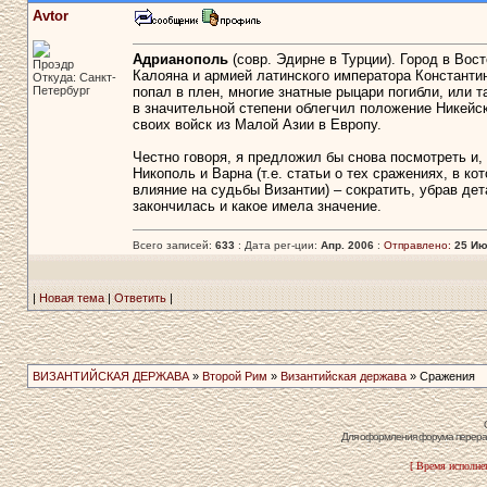
Avtor
Адрианополь
(совр. Эдирне в Турции). Город в Вос
Проэдр
Калояна и армией латинского императора Константи
Откуда: Санкт-
Петербург
попал в плен, многие знатные рыцари погибли, или 
в значительной степени облегчил положение Никейск
своих войск из Малой Азии в Европу.
Честно говоря, я предложил бы снова посмотреть и,
Никополь и Варна (т.е. статьи о тех сражениях, в к
влияние на судьбы Византии) – сократить, убрав дет
закончилась и какое имела значение.
Всего записей:
633
: Дата рег-ции:
Апр. 2006
:
Отправлено:
25 Ию
|
Новая тема
|
Ответить
|
ВИЗАНТИЙСКАЯ ДЕРЖАВА
»
Второй Рим
»
Византийская держава
» Сражения
Для оформления форума перераб
[ Время исполнен