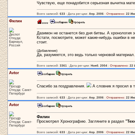
Чувствую, еще понадобится серьезная вычитка мате
Всего записей:
633
: Дата рег-ции:
Апр. 2006
:
Отправлено:
22 Ию
Филин
Дазимон не останется без дня битвы. А хронология э
Деспот
Кстати, посмотрите, может какие-нибудь ошибки в н
Откуда:
Барнаул,
стоит.
Россия
(Добавление)
Да, разумеется, это ведь только черновой материал.
Всего записей:
3361
: Дата рег-ции:
Нояб. 2004
:
Отправлено:
22 
Avtor
Спасибо за поздравления.
А словник я просил в т
Проэдр
Откуда: Санкт-
Петербург
Всего записей:
633
: Дата рег-ции:
Апр. 2006
:
Отправлено:
22 Ию
Avtor
Филин
Проэдр
Просмотрел Хронографию. Загляните в раздел
"Тех
Откуда: Санкт-
Петербург
Всего записей:
633
: Дата рег-ции:
Апр. 2006
:
Отправлено:
22 Ию