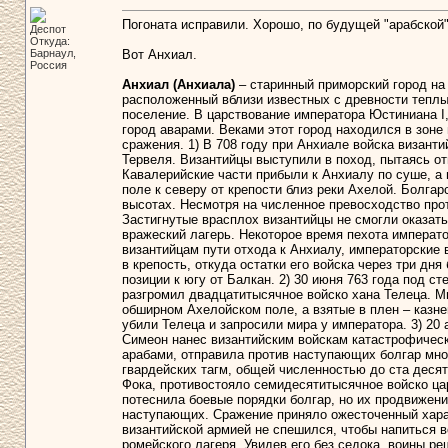
Погоната исправили. Хорошо, по будущей "арабской"
Деспот
Откуда:
Барнаул,
Вот Анхиал.
Россия
Анхиал (Анхиала)
– старинный приморский город на 
расположенный вблизи известных с древности теплы
поселение. В царствование императора Юстиниана I,
город аварами. Веками этот город находился в зон
сражения. 1) В 708 году при Анхиале войска византи
Тервеля. Византийцы выступили в поход, пытаясь от
Кавалерийские части прибыли к Анхиалу по суше, а
поле к северу от крепости близ реки Ахелой. Болга
высотах. Несмотря на численное превосходство про
Застигнутые врасплох византийцы не смогли оказать
вражеский лагерь. Некоторое время пехота императо
византийцам пути отхода к Анхиалу, императорские 
в крепость, откуда остатки его войска через три д
позиции к югу от Балкан. 2) 30 июня 763 года под с
разгромил двадцатитысячное войско хана Телеца. М
обширном Ахелойском поле, а взятые в плен – казн
убили Телеца и запросили мира у императора. 3) 20 
Симеон нанес византийским войскам катастрофическ
арабами, отправила против наступающих болгар мно
гвардейских тагм, общей численностью до ста деся
Фока, противостояло семидесятитысячное войско ца
потеснила боевые порядки болгар, но их продвижен
наступающих. Сражение приняло ожесточенный харак
византийской армией не спешился, чтобы напиться в
ромейского лагеря. Увидев его без седока, воины р