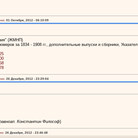
ено:
01 Октября, 2012 - 06:10:09
ния" (ЖМНП)
омеров за 1834 - 1908 гг., дополнительные выпуски и сборники, Указател
625
100
868
178
ено:
26 Декабря, 2012 - 23:29:04
 равноап. Константин Философ
)
но:
26 Декабря, 2012 - 23:46:48