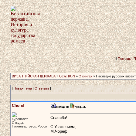
|
Помощь
|
П
ВИЗАНТИЙСКАЯ ДЕРЖАВА
»
QEATRON
»
О книгах
» Наследие русских визант
|
Новая тема
|
Ответить
|
Choref
Спасибо!
Куропалат
Откуда:
Нижневартовск, Росси
С Уважением,
...
М.Чореф