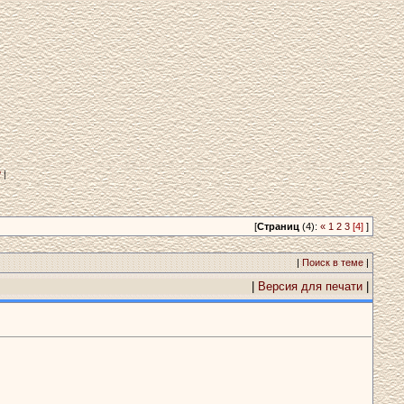
?
|
[
Страниц
(4):
«
1
2
3
[4]
]
|
Поиск в теме
|
|
Версия для печати
|