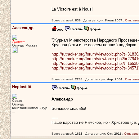
-----
La Victoire est à Nous!
Всего записей:
836
: Дата рег-ции:
Июль 2007
:
Отправл
Александр
"Журнал Министерства Народного Просвеще
Архонт
Крупная (хотя и не совсем полная) подборка н
Откуда: Москва
http://rutracker.org/forum/viewtopic.php?t=3183
http://rutracker.org/forum/viewtopic.php?t=2794
http://rutracker.org/forum/viewtopic.php?t=1653
http://rutracker.org/forum/viewtopic.php?t=3457
Всего записей:
2239
: Дата рег-ции:
Апр. 2004
:
Отправл
Heptastilit
Александр
Севаст
Откуда:
Константинополь (Тур
Большое спасибо!
...
-----
Наше царство не Римское, но - Христово (
св.
Всего записей:
1613
: Дата рег-ции:
Окт. 2011
:
Отправле