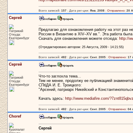
Всего записей:
157
: Дата рег-ции:
Янв. 2008
:
Отправлено:
20 А
Сергей
Предлагаю для ознакомления работу на этот раз не
Патрикий
России в Византию в XIV–XV вв.". Эта работа была 
Откуда:
Екатеринбург
Скачать для ознакомления можете отсюда:
http://w
(Отредактировано автором: 25 Августа, 2009 - 14:21:55)
Всего записей:
482
: Дата рег-ции:
Сент. 2005
:
Отправлено:
17 
Сергей
Что-то заглохла тема...
Патрикий
Тем не менее, продолжу ее публикацией знаменит
Откуда:
Екатеринбург
СПбДА И. Е. Троицкого:
"Арсений, патриарх Никейский и Константинопольский
Качать здесь:
http://www.mediafire.com/?7znt815qbv
Всего записей:
482
: Дата рег-ции:
Сент. 2005
:
Отправлено:
04 
Choref
Сергей
Куропалат