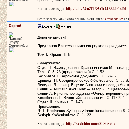
Качать отсюда:
http://cl.ly/0m2I172G1n0D033i2b3M
Всего записей:
482
: Дата рег-ции:
Сент. 2005
:
Отправлено:
17 
Сергей
Дорогие друзья!
Патрикий
Откуда:
Екатеринбург
Предлагаю Вашему вниманию редкое периодическо
Том I.
Юрьев, 1915
Содержание:
Отдел I. Исследования. Крашенинников М. Новая ру
Trinit. 0. 3. 23 (продоложение)) С. 1-52
Безобазов П. Афонские документы. С. 53-76
Ерншедт П. Среднегреческое δίδω θάνατον. С. 77-82
Лебедев Д., свящ. Еще об Анатолии и псевдо-Анато
Сонни А. Михаил Акоминат — автор «Олицетворени
Сонни А. Рукописное издание «Олицетворения», пр
Безобразов П. Византийские сказания. С. 117-224.
Отдел II. Критика. С. 1-73.
Приложение.
№ 1. Prodromus Syllogea vitarum landationumque S. C
Scrispit Krašeninnikov. C. 1-122.
Качать отсюда:
http://rusfolder.com/32895797