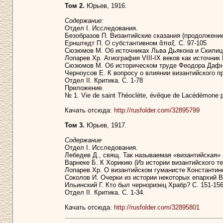
Том 2.
Юрьев, 1916.
Содержание:
Отдел I. Исследования.
Безобразов П. Византийские сказания (продолжение 
Ернштедт П. О субстантивном ἅπαξ. С. 97-105
Сюзюмов М. Об источниках Льва Дьякона и Скилицы
Лопарев Хр. Агиография VIII-IX веков как источник 
Сюзюмов М. Об историческом труде Феодора Дафно
Черноусов Е. К вопросу о влиянии византийского п
Отдел II. Критика. С. 1-78
Приложение.
№ 1. Vie de saint Théoclète, évêque de Lacédémone pub
Качать отсюда:
http://rusfolder.com/32895799
Том 3.
Юрьев, 1917.
Содержание
Отдел I. Исследования.
Лебедев Д., свящ. Так называемая «византийская» 
Варнеке Б. К Хорикию (Из истории византийского теа
Лопарев Хр. О византийском гуманисте Константине С
Соколов И. Очерки из истории некоторых епархий В
Ильинский Г. Кто был черноризец Храбр? С. 151-15
Отдел II. Критика. С. 1-34.
Качать отсюда:
http://rusfolder.com/32895801