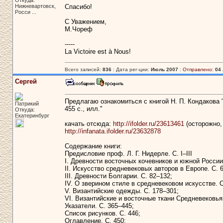
Откуда:
Нижневартовск,
Спасибо!
Росси ...
С Уважением,
М.Чореф
-----
La Victoire est à Nous!
Всего записей:
836
: Дата рег-ции:
Июль 2007
:
Отправлено:
04 
Сергей
Предлагаю ознакомиться с книгой Н. П. Кондакова "
Патрикий
455 с., илл."
Откуда:
Екатеринбург
качать отсюда:
http://ifolder.ru/23613461
(осторожно,
http://infanata.ifolder.ru/23632878
Содержание книги:
Предисловие проф. Л. Г. Нидерле. С. I–III
I. Древности восточных кочевников и южной России 
II. Искусство средневековых авторов в Европе. С. 
III. Древности Болгарии. С. 82–132;
IV. О зверином стиле в средневековом искусстве. С
V. Византийские одежды. С. 178–301;
VI. Византийские и восточные ткани Средневековья.
Указатели. С. 365–445;
Список рисунков. С. 446;
Оглавление. С. 450;