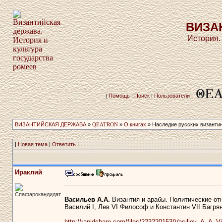
ВИЗА
История.
|
Помощь
|
Поиск
|
Пользователи
|
ВИЗАНТИЙСКАЯ ДЕРЖАВА
»
QEATRON
»
О книгах
» Наследие русских византи
|
Новая тема
|
Ответить
|
Ираклий
Спафарокандидат
Васильев А.А.
Византия и арабы. Политические от
Василий I, Лев VI Философ и Константин VII Багряно
http://rapidshare.com/files/223220153/Vasiljev_A_A_