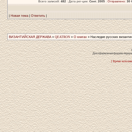
Всего записей:
482
: Дата рег-ции:
Сент. 2005
:
Отправлено:
30 
|
Новая тема
|
Ответить
|
ВИЗАНТИЙСКАЯ ДЕРЖАВА
»
QEATRON
»
О книгах
» Наследие русских византи
Для оформления форума перераб
[ Время исполнен