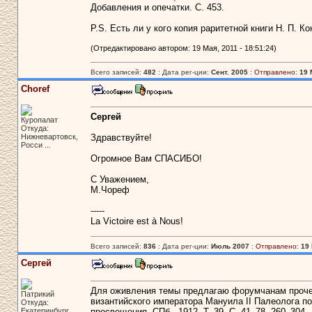
Добавления и опечатки. С. 453.
P.S. Есть ли у кого копия раритетной книги Н. П. К
(Отредактировано автором: 19 Мая, 2011 - 18:51:24)
Всего записей:
482
: Дата рег-ции:
Сент. 2005
:
Отправлено:
19 
Choref
Сергей
Куропалат
Откуда:
Нижневартовск,
Здравствуйте!
Росси ...
Огромное Вам СПАСИБО!
С Уважением,
М.Чореф
-----
La Victoire est à Nous!
Всего записей:
836
: Дата рег-ции:
Июль 2007
:
Отправлено:
19 
Сергей
Для оживления темы предлагаю форумчанам прочес
Патрикий
византийского императора Мануила II Палеолога по
Откуда:
Екатеринбург
просвещения. СПб., 1912. Т. 39. С. 41–78, 260–304.