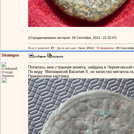
(Отредактировано автором: 29 Сентября, 2012 - 21:32:47)
Всего записей:
87
: Дата рег-ции:
Сент. 2012
:
Отправлено:
29 Сентября
Strategos
Попалась мне странная монета, найдена в Черниговской 
Спафарий
По виду: Милиарисий Василия II, но качество металла о
Откуда:
Украина
Прикреплена картинка: