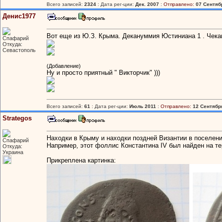
Всего записей:
2324
: Дата рег-ции:
Дек. 2007
:
Отправлено:
07 Сентябр
Денис1977
Вот еще из Ю.З. Крыма. Декануммия Юстиниана 1 . Чека
Спафарий
Откуда:
Севастополь
(Добавление)
Ну и просто приятный " Викторчик" )))
Всего записей:
61
: Дата рег-ции:
Июль 2011
:
Отправлено:
12 Сентября
Strategos
Находки в Крыму и находки поздней Византии в поселени
Спафарий
Например, этот фоллис Константина IV был найден на те
Откуда:
Украина
Прикреплена картинка: