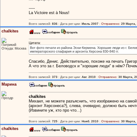
-----
La Victoire est à Nous!
Всего записей:
836
: Дата рег-ции:
Июль 2007
:
Отправлено:
29 Марта, 
chalkites
Цитата:
Патрикий
Вот фото печати из района Эски-Кермена. Хорошие люди из г. Белов
Откуда: Москва
императорского спафария и архонта Херсона 830-840 гг.
Спасибо, Денис. Действительно, похоже на печать Григор
А что это за г. Беловодск и "хорошие люди" в нём? Поч
Всего записей:
373
: Дата рег-ции:
Авг. 2010
:
Отправлено:
30 Марта, 20
Марина
chalkites
Проэдр
Михаил, не можете разъяснить, что изображено на само
(архонт Херсонеса?), слева, очевидно, должно быть нечто
(Извините уж, кто про что...)
Всего записей:
725
: Дата рег-ции:
Нояб. 2010
:
Отправлено:
30 Марта, 
chalkites