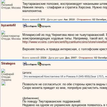
Тмутараканские попозже, воспроизводят чеканными штемп
Патрикий
Нижняя печать - спафария и стратига Херсона. Нужно по
Откуда: Москва
малопонятна.
Всего записей:
373
: Дата рег-ции:
Авг. 2010
:
Отправлено:
02 Октября,
byzantofil
Млиариссий из под Чернигова явно не тьмутараканский. 
Севастократор
воиспроизводящих ходовые типы. Например, такой вот, 
Откуда: Москва
http://www.vcoins.com/ancient/byzantiumcoins/store/viewIt
Верхняя печать и правда интересная, с голгофским крес
Всего записей:
2324
: Дата рег-ции:
Дек. 2007
:
Отправлено:
02 Октября
Strategos
Цитата:
Спафарий
Это милиарисий Константина VII и Романа II (945-959)(Sear 1757), 
Откуда:
Украина
Позвольте не согласиться: по обе стороны креста видны 
Скоро монета приедет ко мне, попробую расчистить пове
(Добавление)
По поводу Тмутараканских подражаний:
Недавно на одном из украинских аукционов появилось в