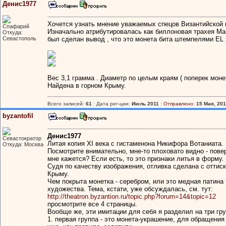
Денис1977
Хочется узнать мнение уважаемых спецов Византийской 
Спафарий
Изначально атрибутировалась как биллоновая трахея Ма
Откуда:
Севастополь
был сделан вывод , что это монета бита штемпелями EL 
Вес 3,1 грамма . Диаметр по целым краям ( поперек монет
Найдена в горном Крыму.
Всего записей:
61
: Дата рег-ции:
Июль 2011
:
Отправлено:
15 Мая, 201
byzantofil
Денис1977
Севастократор
Литая копия XI века с гистаменона Никифора Вотаниата.
Откуда: Москва
Посмотрите внимательно, мне-то плоховато видно - пове
мне кажется? Если есть, то это признаки литья в форму.
Судя по качеству изображения, отливка сделана с оттис
Крыму.
Чем покрыта монетка - серебром, или это медная патина
художества. Тема, кстати, уже обсуждалась, см. тут:
http://theatron.byzantion.ru/topic.php?forum=14&topic=12
просмотрите все 4 страницы.
Вообще же, эти имитации для себя я разделил на три гр
1. первая группа - это монета-украшение, для обращения