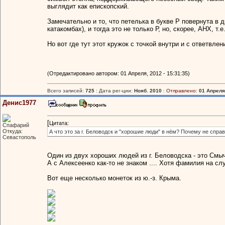
выглядит как епископский.
Замечательно и то, что петелька в букве Р повернута в 
катакомбах), и тогда это не только Р, но, скорее, АНХ, т.
Но вот где тут этот кружок с точкой внутри и с ответвле
(Отредактировано автором: 01 Апреля, 2012 - 15:31:35)
Всего записей:
725
: Дата рег-ции:
Нояб. 2010
:
Отправлено:
01 Апреля,
Денис1977
[
Цитата:
Спафарий
Откуда:
А что это за г. Беловодск и "хорошие люди" в нём? Почему не спр
Севастополь
Один из двух хороших людей из г. Беловодска - это Смы
А с Алексеенко как-то не знаком .... Хотя фамилия на сл
Вот еще несколько монеток из ю.-з. Крыма.