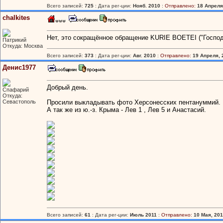
Всего записей:
725
: Дата рег-ции:
Нояб. 2010
:
Отправлено:
18 Апреля,
chalkites
Нет, это сокращённое обращение KURIE BOETEI ("Господ
Патрикий
Откуда: Москва
Всего записей:
373
: Дата рег-ции:
Авг. 2010
:
Отправлено:
19 Апреля, 
Денис1977
Добрый день.
Спафарий
Откуда:
Севастополь
Просили выкладывать фото Херсонесских пентануммий. В
А так же из ю.-з. Крыма - Лев 1 , Лев 5 и Анастасий.
Всего записей:
61
: Дата рег-ции:
Июль 2011
:
Отправлено:
10 Мая, 201