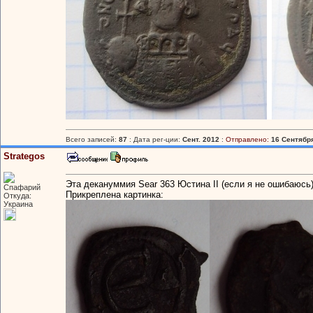
Всего записей:
87
: Дата рег-ции:
Сент. 2012
:
Отправлено:
16 Сентября
Strategos
Эта декануммия Sear 363 Юстина II (если я не ошибаюсь
Спафарий
Прикреплена картинка:
Откуда:
Украина