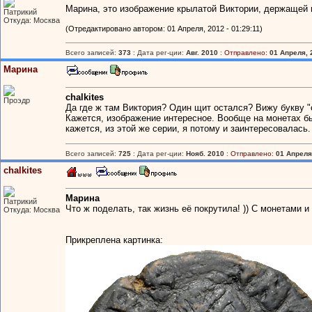
Марина, это изображение крылатой Виктории, держащей 
Патрикий
Откуда: Москва
(Отредактировано автором: 01 Апреля, 2012 - 01:29:11)
Всего записей:
373
: Дата рег-ции:
Авг. 2010
:
Отправлено:
01 Апреля, 
Марина
chalkites
Проэдр
Да где ж там Виктория? Один щит остался? Вижу букву "
Кажется, изображение интересное. Вообще на монетах бы
кажется, из этой же серии, я потому и заинтересовалась.
Всего записей:
725
: Дата рег-ции:
Нояб. 2010
:
Отправлено:
01 Апреля,
chalkites
Марина
Патрикий
Что ж поделать, так жизнь её покрутила! )) С монетами и
Откуда: Москва
Прикреплена картинка: