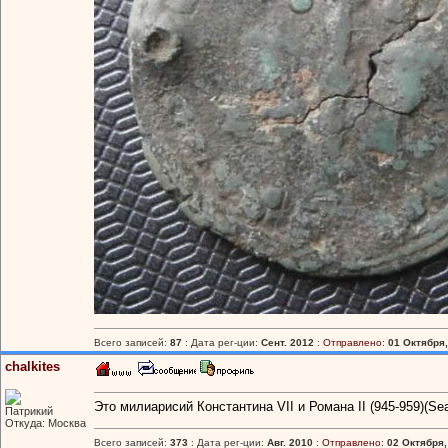
Всего записей:
87
: Дата рег-ции:
Сент. 2012
:
Отправлено:
01 Октября,
chalkites
Это милиарисий Константина VII и Романа II (945-959)(Se
Патрикий
Откуда: Москва
Всего записей:
373
: Дата рег-ции:
Авг. 2010
:
Отправлено:
02 Октября,