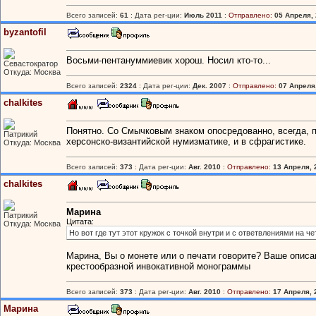
Всего записей:
61
: Дата рег-ции:
Июль 2011
:
Отправлено:
05 Апреля, 
byzantofil
Восьми-пентануммиевик хорош. Носил кто-то...
Севастократор
Откуда: Москва
Всего записей:
2324
: Дата рег-ции:
Дек. 2007
:
Отправлено:
07 Апреля,
chalkites
Понятно. Со Смычковым знаком опосредованно, всегда, п
Патрикий
херсонско-византийской нумизматике, и в сфрагистике.
Откуда: Москва
Всего записей:
373
: Дата рег-ции:
Авг. 2010
:
Отправлено:
13 Апреля, 
chalkites
Марина
Патрикий
Цитата:
Откуда: Москва
Но вот где тут этот кружок с точкой внутри и с ответвлениями на ч
Марина, Вы о монете или о печати говорите? Ваше описа
крестообразной инвокативной монограммы
Всего записей:
373
: Дата рег-ции:
Авг. 2010
:
Отправлено:
17 Апреля, 
Марина