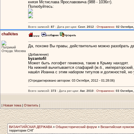
князя Мстислава Ярославовича (988 - 1036гг).
Полюбуйтесь:
Всего записей:
87
: Дата рег-ции:
Сент. 2012
:
Отправлено:
02 Октября,
chalkites
Да, похоже Вы правы, действительно можно разобрать дв
Патрикий
Откуда: Москва
(Добавление)
byzantofil
Может быть логофет геникона, такие в Крыму находят.
На нижней вычитывается спафарий (м.б., императорский, 
нашёл Иоанна с этим набором титулов и должностей, но у
(Отредактировано автором: 03 Октября, 2012 - 01:28:06)
Всего записей:
373
: Дата рег-ции:
Авг. 2010
:
Отправлено:
03 Октября,
|
Новая тема
|
Ответить
|
ВИЗАНТИЙСКАЯ ДЕРЖАВА
»
Общеисторический форум
»
Византийская нумизм
территории СНГ