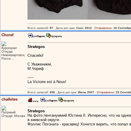
Всего записей:
87
: Дата рег-ции:
Сент. 2012
:
Отправлено:
16 Сентября
Choref
Strategos
Куропалат
Откуда:
Нижневартовск,
Спасибо!
Росси ...
С Уважением,
М.Чореф
-----
La Victoire est à Nous!
Всего записей:
836
: Дата рег-ции:
Июль 2007
:
Отправлено:
23 Сентябр
chalkites
Strategos
Патрикий
На фото пентануммий Юстина II. Интересно, что на одн
Откуда: Москва
в киевской округе.
Фоллис Погоната - красавец! Хочется верить, что попал 