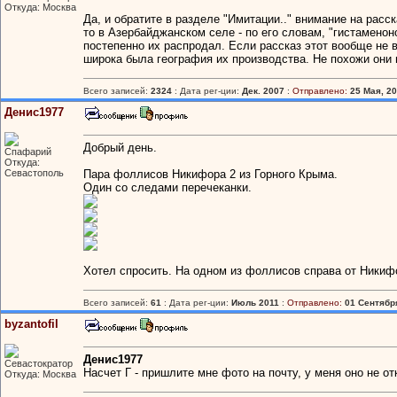
Откуда: Москва
Да, и обратите в разделе "Имитации.." внимание на расск
то в Азербайджанском селе - по его словам, "гистаменоно
постепенно их распродал. Если рассказ этот вообще не 
широка была география их производства. Не похожи они
Всего записей:
2324
: Дата рег-ции:
Дек. 2007
:
Отправлено:
25 Мая, 20
Денис1977
Добрый день.
Спафарий
Откуда:
Севастополь
Пара фоллисов Никифора 2 из Горного Крыма.
Один со следами перечеканки.
Хотел спросить. На одном из фоллисов справа от Никифо
Всего записей:
61
: Дата рег-ции:
Июль 2011
:
Отправлено:
01 Сентября
byzantofil
Денис1977
Севастократор
Насчет Г - пришлите мне фото на почту, у меня оно не 
Откуда: Москва