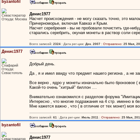
byzantofil
Денис1977
Севастократор
Насчет происхождения - не могу сказать точно, это мало
Откуда: Москва
Причерноморье, включая Кавказ и Крым.
Насчет серебрения - вы не пробовали почистить где-ниб
старались серебрить, окуная монеты в раствор соли сереб
Всего записей:
2324
: Дата рег-ции:
Дек. 2007
:
Отправлено:
25 Мая, 20
Денис1977
Добрый день.
Спафарий
Откуда:
Севастополь
Да , я и имел ввиду что предмет нашего региона , а не з
Все верно , ядро у монеты изначально было бронзовое ( в
Какой-то очень "хитрый" биллон ....
Внимательно ознакомился с разделом форума "Имитации
Интересно , что многие подражания на 4 стр. именно в б
Мне кажется важно , что ( в отличие от тех монет) моя в
Всего записей:
61
: Дата рег-ции:
Июль 2011
:
Отправлено:
25 Мая, 201
byzantofil
Денис1977
Севастократор