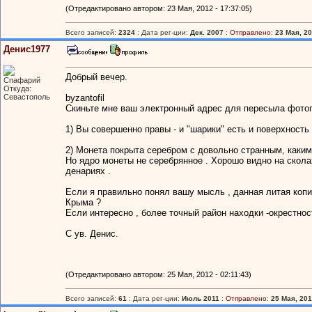
(Отредактировано автором: 23 Мая, 2012 - 17:37:05)
Всего записей:
2324
: Дата рег-ции:
Дек. 2007
:
Отправлено:
23 Мая, 20
Денис1977
Добрый вечер.
Спафарий
Откуда:
Севастополь
byzantofil
Скиньте мне ваш электронный адрес для пересыла фото
1) Вы совершенно правы - и "шарики" есть и поверхность 
2) Монета покрыта серебром с довольно странным, каким
Но ядро монеты не серебрянное . Хорошо видно на сколах
денариях .
Если я правильно понял вашу мысль , данная литая копия 
Крыма ?
Если интересно , более точный район находки -окрестно
С ув. Денис.
(Отредактировано автором: 25 Мая, 2012 - 02:11:43)
Всего записей:
61
: Дата рег-ции:
Июль 2011
:
Отправлено:
25 Мая, 201