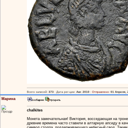
Всего записей:
373
: Дата рег-ции:
Авг. 2010
:
Отправлено:
01 Апреля, 
Марина
chalkites
Проэдр
Монета замечательная! Виктория, восседающая на троне,
древние времена часто ставили в алтарную апсиду в кач
символ столпа, поддерживающего небесный свод. Таким о