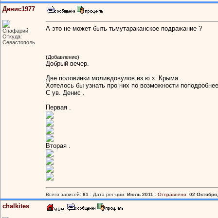
Денис1977
А это не может быть тьмутараканское подражание ?
Спафарий
Откуда:
Севастополь
(Добавление)
Добрый вечер.
Две половинки моливдовулов из ю.з. Крыма .
Хотелось бы узнать про них по возможности поподробнее .
С ув. Денис .
Первая .
Вторая .
Всего записей:
61
: Дата рег-ции:
Июль 2011
:
Отправлено:
02 Октября,
chalkites