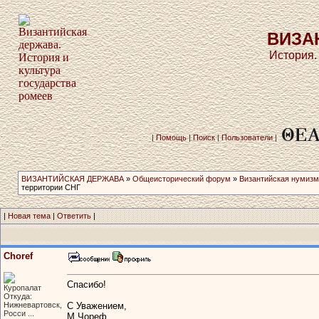
ВИЗА
История.
|
Помощь
|
Поиск
|
Пользователи
|
ВИЗАНТИЙСКАЯ ДЕРЖАВА
»
Общеисторический форум
»
Византийская нумизм
территории СНГ
|
Новая тема
|
Ответить
|
Choref
Спасибо!
Куропалат
Откуда:
Нижневартовск,
С Уважением,
Росси ...
М.Чореф