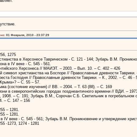
авляет.
утствие.
ено:
01 Февраля, 2010 - 23:37:29
256, 1275
тианства в Херсонесе Таврическом - С. 121 - 144; Зубарь В.М. Проникн
на в IV веке - С. 545 - 561.
тийского Херсонеса // МАИЭТ. – 2003. – Вып. 10. – С. 402 – 426
 символ христианства на Боспоре // Православные древности Таврики. – К
та Господня // Православные древности Таврики. – К., 2002. – С. 46 - 
Крыма»? – С. 55 – 57.
 (состояние изучения) // ВВ. – 2004. – Т. 63 (88). – С. 169
зни в северопонтийских городах позднеантичного времени // ВДИ. – 1973.
, 1908. – С. 191; Зубарь В.М., Сорочан С.Б. Светильник в погребальном
. – С. 147 – 156
55 – 1281.
55 – 1281.
 IV веке - С. 545 - 561; Зубарь В.М. Проникновение и утверждение христ
55 -1273, 1274 - 1281