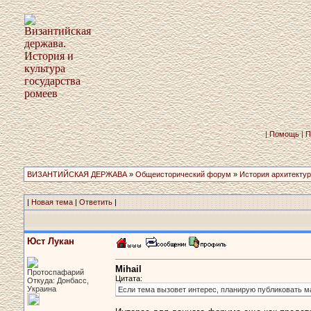
|
Помощь
|
П
ВИЗАНТИЙСКАЯ ДЕРЖАВА
»
Общеисторический форум
»
История архитекту
|
Новая тема
|
Ответить
|
Юст Лукан
Mihail
Протоспафарий
Цитата:
Откуда: Донбасс,
Украина
Если тема вызовет интерес, планирую публиковать 