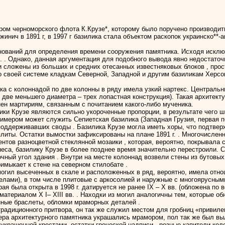
ором черноморского флота К.Крузе*, которому было поручено производить
нич в 1891 г, в 1997 г базилика стала объектом раскопок украинско**-
нований для определения времени сооружения памятника. Исходя исклю
. . Однако, данная аргументация для подобного вывода явно недостато
и сложены из больших и средних отесанных известняковых блоков , про
о своей системе кладкам Северной, Западной и другим базиликам Херсо
ика с колоннадой по две колонны в ряду имела узкий нартекс. Централ
 две меньшего диаметра – трех лопастная конструкция). Такая архитекту
нен мартириям, связанным с почитанием какого-либо мученика.
ки Крузе являются сильно укороченные пропорции, в результате чего ши
имером может служить Сепиетская базилика (Западная Грузия, первая по
поддерживавших своды . Базилика Крузе могла иметь хоры, что подтверж
литы. Остатки вымостки зафиксированы на плане 1891 г. . Многочислен
нтов разноцветной стеклянной мозаики , которая, вероятно, покрывала 
еса, базилику Крузе в более позднее время значительно перестроили.
очный угол здания . Внутри на месте колоннад возвели стены из бутовых
имыкает к стене на северном стилобате .
гил высеченных в скале и расположенных в ряд, вероятно, имела отношен
ределами), в том числе плитовые с аркосолией и наружные с многоярусн
ая была открыта в 1998 г. датируется не ранее IX – X вв. (обложена по 
атериалом Х I– ХIII вв. . Находки из могил аналогичны тем, которые о
янные браслеты, обломки мраморных деталей .
традиционного притвора, он так же служил местом для гробниц «привил
ера архитектурного памятника украшались мрамором, пол так же был в
украшенной крестами, остатки греческой надписи , резные капители кол