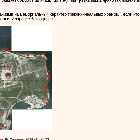
, качество снимка не очень, но в лучшем разрешение просматривается д
заниями на мемориальный характер треконхинеальных храмов... если кто 
ование? заранее благодарен.
но:
02 Февраля, 2010 - 00:25:33