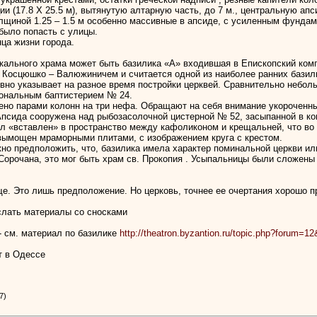
 (17.8 Х 25.5 м), вытянутую алтарную часть, до 7 м., центральную апс
толщиной 1.25 – 1.5 м особенно массивные в апсиде, с усиленным фунда
 было попасть с улицы.
ца жизни города.
кального храма может быть базилика «А» входившая в Епископский комп
 Косцюшко – Валюжиничем и считается одной из наиболее ранних базил
 явно указывает на разное время постройки церквей. Сравнительно небо
гональным баптистерием № 24.
но парами колонн на три нефа. Обращают на себя внимание укороченные
Апсида сооружена над рыбозасолочной цистерной № 52, засыпанной в кон
был «вставлен» в пространство между кафоликоном и крещальней, что во
вымощен мраморными плитами, с изображением круга с крестом.
о предположить, что, базилика имела характер поминальной церкви ил
Сорочана, это мог быть храм св. Прокопия . Усыпальницы были сложены 
е. Это лишь предположение. Но церковь, точнее ее очертания хорошо 
слать материалы со сносками
- см. материал по базилике
http://theatron.byzantion.ru/topic.php?forum=1
т в Одессе
7)