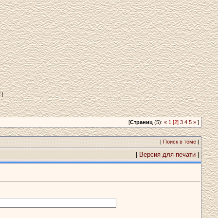
?
|
[
Страниц
(5):
«
1
[2]
3
4
5
»
]
|
Поиск в теме
|
|
Версия для печати
|