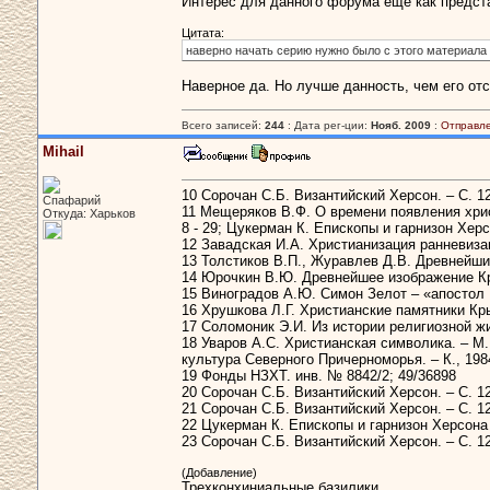
Интерес для данного форума еще как предст
Цитата:
наверно начать серию нужно было с этого материала
Наверное да. Но лучше данность, чем его отс
Всего записей:
244
: Дата рег-ции:
Нояб. 2009
:
Отправл
Mihail
10 Сорочан С.Б. Византийский Херсон. – С. 1
Спафарий
11 Мещеряков В.Ф. О времени появления хрис
Откуда: Харьков
8 - 29; Цукерман К. Епископы и гарнизон Херсо
12 Завадская И.А. Христианизация ранневизан
13 Толстиков В.П., Журавлев Д.В. Древнейший
14 Юрочкин В.Ю. Древнейшее изображение Крес
15 Виноградов А.Ю. Симон Зелот – «апостол 
16 Хрушкова Л.Г. Христианские памятники Крыма
17 Соломоник Э.И. Из истории религиозной жи
18 Уваров А.С. Христианская символика. – М.
культура Северного Причерноморья. – К., 1984
19 Фонды НЗХТ. инв. № 8842/2; 49/36898
20 Сорочан С.Б. Византийский Херсон. – С. 12
21 Сорочан С.Б. Византийский Херсон. – С. 12
22 Цукерман К. Епископы и гарнизон Херсона в
23 Сорочан С.Б. Византийский Херсон. – С. 12
(Добавление)
Трехконхиниальные базилики.