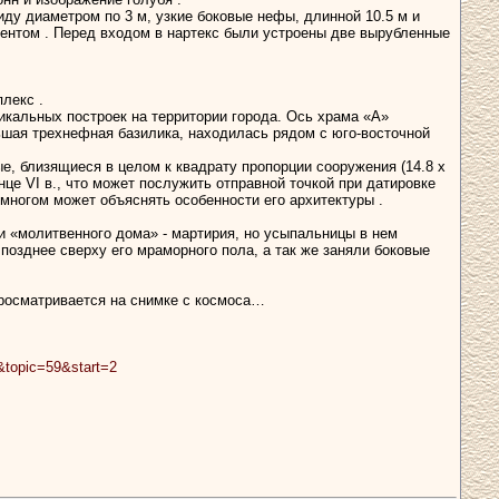
иду диаметром по 3 м, узкие боковые нефы, длинной 10.5 м и
ментом . Перед входом в нартекс были устроены две вырубленные
лекс .
икальных построек на территории города. Ось храма «А»
льшая трехнефная базилика, находилась рядом с юго-восточной
, близящиеся в целом к квадрату пропорции сооружения (14.8 х
це VI в., что может послужить отправной точкой при датировке
 многом может объяснять особенности его архитектуры .
и «молитвенного дома» - мартирия, но усыпальницы в нем
позднее сверху его мраморного пола, а так же заняли боковые
просматривается на снимке с космоса…
2&topic=59&start=2