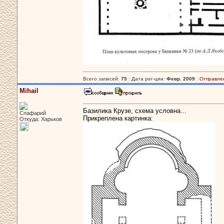
Всего записей:
75
: Дата рег-ции:
Февр. 2009
:
Отправле
Mihail
Базилика Крузе, схема условна...
Спафарий
Прикреплена картинка:
Откуда: Харьков