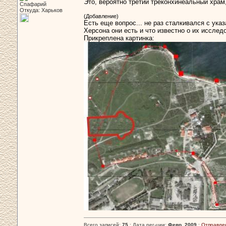
Это, вероятно третий треконхинеальный храм
Спафарий
Откуда: Харьков
(Добавление)
Есть еще вопрос... не раз сталкивался с ука
Херсона они есть и что известно о их исслед
Прикреплена картинка:
Всего записей:
75
: Дата рег-ции:
Февр. 2009
:
Отправле