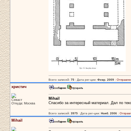
Всего записей:
75
: Дата рег-ции:
Февр. 2009
:
Отправле
христич
Mihail
Севаст
Спасибо за интересный материал. Дал по текс
Откуда: Москва
Всего записей:
3975
: Дата рег-ции:
Нояб. 2006
:
Отправ
Mihail