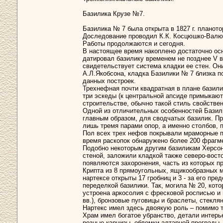
Базилика Крузе №7.
Базилика № 7 была открыта в 1827 г. планот
Доследование проводил К.К. Косцюшко-Валюжи
Работы продолжаются и сегодня.
В настоящее время накоплено достаточно ос
датировал базилику временем не позднее V в
свидетельствует система кладки ее стен. Он
А.Л.Якобсона, кладка Базилики № 7 близка п
данных построек.
Трехнефная почти квадратная в плане базил
три эскеды (к центральной апсиде примыкают
строительстве, обычно такой стиль свойстве
Одной из отличительных особенностей Базили
главным образом, для сводчатых базилик. Пр
лишь тремя парами опор, а именно столбов, 
Пол всех трех нефов покрывали мраморные п
время раскопок обнаружено более 200 фрагме
Подобно некоторым другим базиликам Херсон
стеной, заложили кладкой также северо-вост
появляются захоронения, часть из которых пр
Крипта из 8 прямоугольных, ящикообразных мо
нартексе открыты 17 гробниц и 3 - за его п
переделкой базилики. Так, могила № 20, котор
устроена аркосолия с фресковой росписью и м
вв.), бронзовые пуговицы и браслеты, стекл
Нартекс имел здесь двоякую роль – помимо 
Храм имел богатое убранство, детали интерь
резные карнизы, обломки алтарной преграды, 