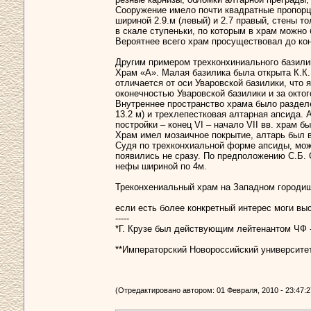
Сооружение имело почти квадратные пропорции
шириной 2.9.м (левый) и 2.7 правый, стены 
в скале ступеньки, по которым в храм можно
Вероятнее всего храм просуществовал до кон
Другим примером трехконхиниального базили
Храм «А». Малая базилика была открыта К.К.
отличается от оси Уваровской базилики, что
оконечностью Уваровской базилики и за окто
Внутреннее пространство храма было разделе
13.2 м) и трехлепестковая алтарная апсида. 
постройки – конец VI – начало VII вв. храм 
Храм имел мозаичное покрытие, алтарь был 
Судя по трехконхиальной форме апсиды, можн
появились не сразу. По предположению С.Б. 
нефы шириной по 4м.
Треконхениальный храм на Западном городищ
если есть более конкретный интерес моги вы
-----
*Г. Крузе был действующим лейтенантом ЧФ 
**Императорский Новороссийский университе
(Отредактировано автором: 01 Февраля, 2010 - 23:47:2