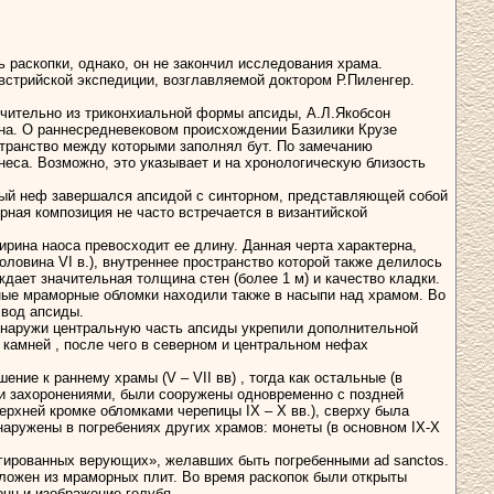
 раскопки, однако, он не закончил исследования храма.
австрийской экспедиции, возглавляемой доктором Р.Пиленгер.
чительно из триконхиальной формы апсиды, А.Л.Якобсон
чна. О раннесредневековом происхождении Базилики Крузе
странство между которыми заполнял бут. По замечанию
неса. Возможно, это указывает и на хронологическую близость
ьный неф завершался апсидой с синторном, представляющей собой
рная композиция не часто встречается в византийской
рина наоса превосходит ее длину. Данная черта характерна,
ловина VI в.), внутреннее пространство которой также делилось
дает значительная толщина стен (более 1 м) и качество кладки.
ные мраморные обломки находили также в насыпи над храмом. Во
свод апсиды.
 Снаружи центральную часть апсиды укрепили дополнительной
 камней , после чего в северном и центральном нефах
ие к раннему храмы (V – VII вв) , тогда как остальные (в
ыми захоронениями, были сооружены одновременно с поздней
верхней кромке обломками черепицы IX – X вв.), сверху была
бнаружены в погребениях других храмов: монеты (в основном IХ-Х
егированных верующих», желавших быть погребенными ad sanctos.
ыложен из мраморных плит. Во время раскопок были открыты
онн и изображение голубя .