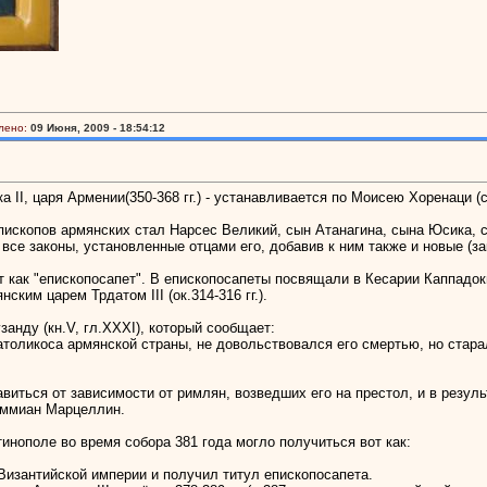
лено:
09 Июня, 2009 - 18:54:12
 II, царя Армении(350-368 гг.) - устанавливается по Моисею Хоренаци (с
пископов армянских стал Нарсес Великий, сын Атанагина, сына Юсика, с
все законы, установленные отцами его, добавив к ним также и новые (за
т как "епископосапет". В епископосапеты посвящали в Кесарии Каппадоки
ким царем Трдатом III (ок.314-316 гг.).
анду (кн.V, гл.XXXI), который сообщает:
католикоса армянской страны, не довольствовался его смертью, но стар
авиться от зависимости от римлян, возведших его на престол, и в резул
Аммиан Марцеллин.
инополе во время собора 381 года могло получиться вот как:
 Византийской империи и получил титул епископосапета.