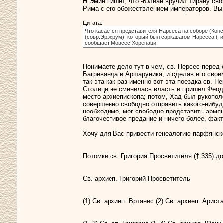
Н.Эмин пишет, что -Юлиан вручил Тирану сво
Рима с его обожествлением императоров. Вы
Цитата:
Что касается представителя Нарсеса на соборе (Конс
(совр.Эрзерум), который был саркавагом Нарсеса (т
сообщает Мовсес Хоренаци.
Понимаете дело тут в чем, св. Нерсес перед с
Багреванда и Аршаруника, и сделав его свои
так эта как раз именно вот эта поездка св. Н
Столице не сменилась власть и пришел Феодос
место архиепископа; потом, Хад был рукополо
совершенно свободно отправить какого-нибуд
необходимо, мог свободно представить армян
благочестивое предание и ничего более, фак
Хочу для Вас привести генеалогию парфянско
Потомки св. Григория Просветителя († 335) до
Св. архиеп. Григорий Просветитель
(1) Св. архиеп. Вртанес (2) Св. архиеп. Арист