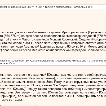
шаком III, царём в 378-389 гг. (с 387 г. только в византийской части Армении).
ссылке на одном из необитаемых островов Мраморного моря (Принкипо), в
 (364-378 гг.) на трон воссел православный император Феодосий (379-39
сца той эпохи – Фавст Византиец и Моисей Хоренский. Следуя «Истории
нстантинополе в 381 г., после чего Августейший направил святого отца с п
стоял во главе Армянской Церкви до начала 80-ых гг. IV в. Можно доба
!?) правлении Нерсеса Великого архиепископской кафедрой Великой Арм
о выяснить, было ли при Юлиане поклонение изображению императора и отменялось л
ствовал Юсик.
ом, и соответственно с картиной Юлиана - как кость в горле этой пробл
известно, император был отступником), что и стало причиной мученическ
кий военначальник южных войск Зора Рштуни и его окружение покинули и
о причине смерти св. Юсика, сказал "Не будем следовать приказу того, к
арю (т.е. Юлиану)"; ввиду такого поворота событий гонцы императора п
ледствии. Это говорит о том, что Юлиан был жив еще после смерти Юсик
(примерно), то значит он воссел на престол в 356 г., если принять во вн
такие вот дела...