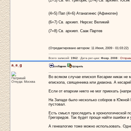
(1=3) Св. еп. Григорис (1=4) Св. архиеп. Юсик
(4=5) Пап (4=6) Атанагинес (Афиноген)
(6=7) Св. архиеп. Нерсес Великий
(7=8) Св. архиеп. Саак Партев
(Отредактировано автором: 11 Июня, 2009 - 01:03:22)
Всего записей:
1962
: Дата рег-ции:
Февр. 2008
:
Отправ
a_e_g
Во всяком случае епископ Кесарии никак не
Патрикий
Откуда: Москва
епископа, священника или диакона. А кесари
Если от епархии никто не мог приехать (напри
На Западе было несколько соборов в Южной Г
пустовал.
Есть смысл проследить в хронологической п
Грегоридов. Так будет проще найти ошибки и 
А генеалогию тоже можно использовать. Одно 