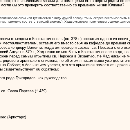
й портрет с языческими богами для помещения его в церкви рядом со св
 могли бы это проверить соответственно со временем жизни Юлиана?
тантинопольском или тут имеется в виду другой собор), то им скорее всего мог быть 
итул, примерно соответствующий диакону). Хадд руководил попечением о домах для с
воим отъездом в Константинополь (ок. 378 г.) посвятил одного из своих д
м местоблюстителем, оставил его вместо себя на кафедре до времени св
ерсеса ко двору Валента, когда император и сослал св. Нерсеса с его окр
ий Август в 379 г.; Хад никак не мог быть в Константинополе тогда, на
жен перед самым отбытием св. Нерсеса в Византию, т.е Хад никак не мо
ь рядового армянского епископа; но об этом я писал выше уже достаточ
 на Соборе; я больше чем уверен, что эта армянская поместная церковн
ты свидетельствуют об обратном;
го рода Григоридов, как руководство:
 св. Саака Партева († 439).
акес (Аристарх)