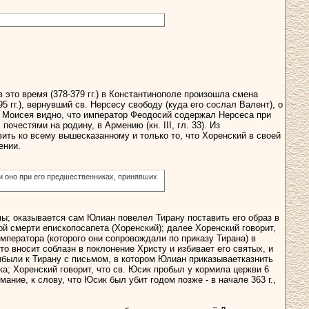
 это время (378-379 гг.) в Константинополе произошла смена
5 гг.), вернувший св. Нерсесу свободу (куда его сослал Валент), о
» Моисея видно, что император Феодосий содержал Нерсеса при
очестями на родину, в Армению (кн. III, гл. 33). Из
вить ко всему вышесказанному и только то, что Хоренский в своей
ении.
и оно при его предшественниках, принявших
емы; оказывается сам Юлиан повелел Тирану поставить его образ в
ой смерти епископосапета (Хоренский); далее Хоренский говорит,
мператора (которого они сопровождали по приказу Тирана) в
то вносит соблазн в поклонение Христу и избивает его святых, и
рибыли к Тирану с письмом, в котором Юлиан приказываетказнить
а; Хоренский говорит, что св. Юсик пробыл у кормила церкви 6
имание, к слову, что Юсик был убит годом позже - в начале 363 г.,