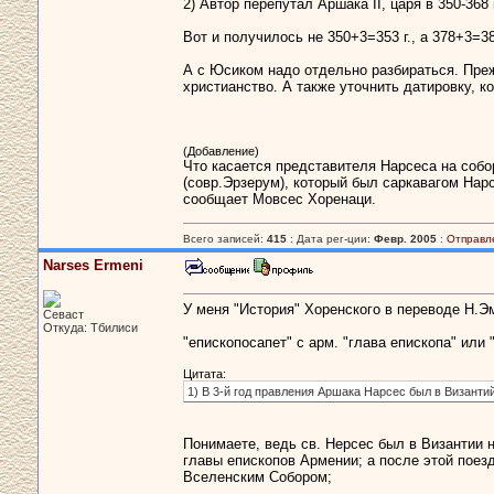
2) Автор перепутал Аршака II, царя в 350-368 г
Вот и получилось не 350+3=353 г., а 378+3=38
А с Юсиком надо отдельно разбираться. Пре
христианство. А также уточнить датировку, к
(Добавление)
Что касается представителя Нарсеса на собор
(совр.Эрзерум), который был саркавагом Нар
сообщает Мовсес Хоренаци.
Всего записей:
415
: Дата рег-ции:
Февр. 2005
:
Отправл
Narses Ermeni
У меня "История" Хоренского в переводе Н.Эм
Севаст
Откуда: Тбилиси
"епископосапет" с арм. "глава епископа" или 
Цитата:
1) В 3-й год правления Аршака Нарсес был в Византи
Понимаете, ведь св. Нерсес был в Византии н
главы епископов Армении; а после этой поездк
Вселенским Собором;