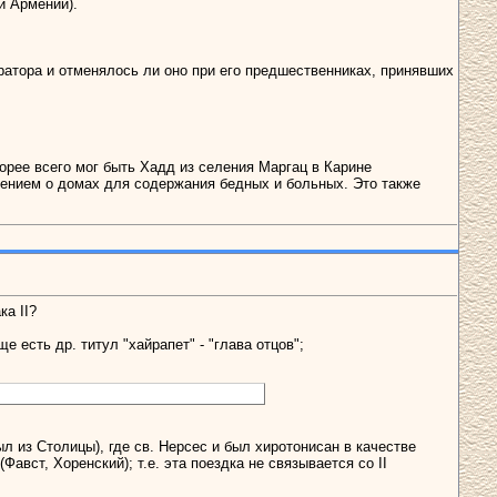
ти Армении).
атора и отменялось ли оно при его предшественниках, принявших
корее всего мог быть Хадд из селения Маргац в Карине
чением о домах для содержания бедных и больных. Это также
ка II?
е есть др. титул "хайрапет" - "глава отцов";
л из Столицы), где св. Нерсес и был хиротонисан в качестве
авст, Хоренский); т.е. эта поездка не связывается со II