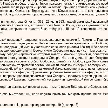
". Прибыв в область Цопк, Тиран пожелал поставить императорское изоб
ватив его из рук царя и бросив на землю, принялся топтать его и разби
иепископа Юсика, т.к. Тиран думал, что Юлиан накажет его, как попира
му Юсику, постоянно порицавшему его за проступки, он приказал долго би
ния императора Юлиана - 361 - 26 июня 363, главой армянской церковной
 согласно Хоренскому, архиепископом был св. Юсик, чему свидетельство 
арм. историка 4 в. Фавств Византийца в кн. III, гл. 12. говорится, что п
ви.
ской церковной традиции по возвращении из ссылки (в Принкипо, Принце
довать этой традиции – св. Нерсес выступал на заседаниях этого Собор
, содержащий имена участников-епископов (числом 150-ти) II Вселенск
авших определения II Вселенского Собора нет подписи св. Нерсеса, имя 
о этому поводу и армянские историки Фавст и Моисей Хоренский, повеству
тся о его участии в заседаниях Собора. И это не удивительно. Отсутст
по составу своему это был Собор восточный, т.е. Собор, куда были соз
анонической территории восточной части Римской Империи. Кафедру св.
ппадокийской митрополии, за которой была закреплена армянская церко
опольской кафедры, 2) решение проблемы Антиохийской кафедры, и пото
ра, вопросы, рассматриваемые этим Собором, касались внутрицерковных
Армянской Церкви, подчиненной Кесарие-Каппадокийской митрополии, б
, сделав армянский престол вакантным, а после Вселенского Собора, т.е. 
 очень хотелось бы, если не установить точные даты правления св. Нер
вославная Церковь празднует ноября 19 (декабря 2)