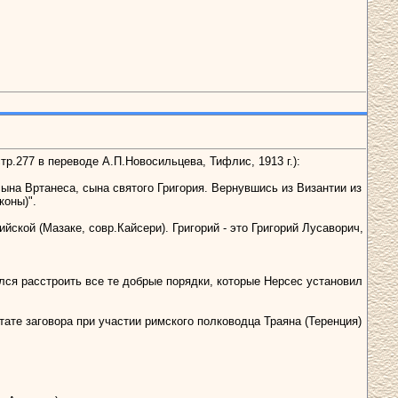
тр.277 в переводе А.П.Новосильцева, Тифлис, 1913 г.):
ына Вртанеса, сына святого Григория. Вернувшись из Византии из
коны)".
йской (Мазаке, совр.Кайсери). Григорий - это Григорий Лусаворич,
ался расстроить все те добрые порядки, которые Нерсес установил
ьтате заговора при участии римского полководца Траяна (Теренция)