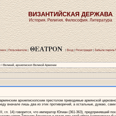
ВИЗАНТИЙСКАЯ ДЕРЖАВА
История. Религия. Философия. Литература
оиск
|
Пользователи
|
|
Вход
|
Регистрация
|
Забыли пароль
с I Великий,­ архиепископ Великой Армении
рмянским архиепископским престолом приводимые армянской церковной 
веду вначале лишь два из этих противоречий, а остальные, думаю, сами
 III, гл. 14) говорится, что император Юлиан (361-363), предпринявший 
нским царем Тираном Аршакуни и отдав ему свой образ (нарисованный на