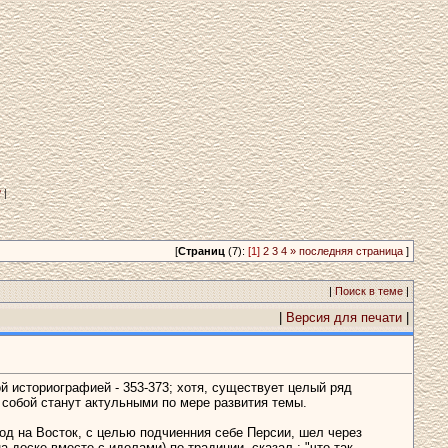
?
|
[
Страниц
(7):
[1]
2
3
4
»
последняя страница
]
|
Поиск в теме
|
|
Версия для печати
|
историографией - 353-373; хотя, существует целый ряд
 собой станут актульными по мере развития темы.
поход на Восток, с целью подчиенния себе Персии, шел через
 доске вместе с идолами) по традиции, сказал : "что так