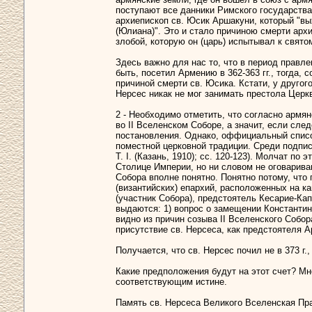
поступают все данники Римского государства
архиепископ св. Юсик Аршакуни, который "вых
(Юлиана)". Это и стало причиною смерти арх
злобой, которую он (царь) испытывал к свято
Здесь важно для нас то, что в период правле
быть, посетил Армению в 362-363 гг., тогда,
причиной смерти св. Юсика. Кстати, у другого 
Нерсес никак не мог занимать престола Церк
2 - Необходимо отметить, что согласно армян
во II Вселенском Соборе, а значит, если сле
постановления. Однако, оффициальный список
поместной церковной традиции. Среди подпис
Т. I. (Казань, 1910); cc. 120-123). Молчат п
Столице Империи, но ни словом не оговариваю
Собора вполне понятно. Понятно потому, что 
(византийских) епархий, расположенных на к
(участник Собора), предстоятель Кесарие-Ка
выдаются: 1) вопрос о замещении Константин
видно из причин созыва II Вселенского Собо
присутствие св. Нерсеса, как предстоятеля 
Получается, что св. Нерсес почил не в 373 г.
Какие предположения будут на этот счет? Мне
соответствующим истине.
Память св. Нерсеса Великого Вселенская Пра