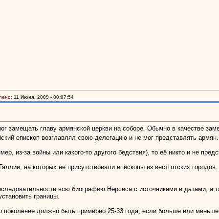
лено:
11 Июня, 2009 - 00:07:54
 мог замещать главу армянской церкви на соборе. Обычно в качестве з
йский епископ возглавлял свою делегацию и не мог представлять армян.
мер, из-за войны или какого-то другого бедствия), то её никто и не пре
аллии, на которых не присутствовали епископы из вестготских городов.
оследовательности всю биографию Нерсеса с источниками и датами, а т
установить границы.
поколение должно быть примерно 25-33 года, если больше или меньше, т