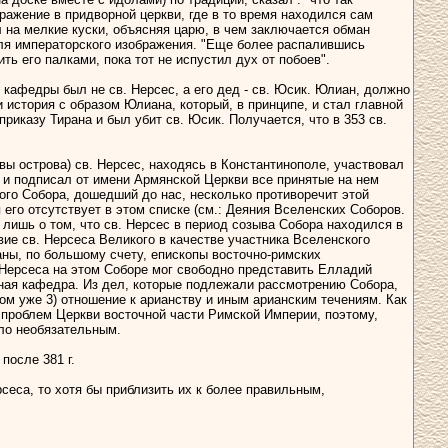
ражение в придворной церкви, где в то время находился сам
л на мелкие куски, объясняя царю, в чем заключается обман
теля императорского изображения. "Еще более распалившись
ть его палками, пока тот не испустил дух от побоев".
 кафедры был не св. Нерсес, а его дед - св. Юсик. Юлиан, должно
и история с образом Юлиана, который, в принципе, и стал главной
о приказу Тирана и был убит св. Юсик. Получается, что в 353 св.
вы острова) св. Нерсес, находясь в Константинополе, участвовал
а, и подписал от имени Армянской Церкви все принятые на нем
ого Собора, дошедший до нас, несколько противоречит этой
его отсутствует в этом списке (см.: Деяния Вселенских Соборов.
я лишь о том, что св. Нерсес в период созыва Собора находился в
вие св. Нерсеса Великого в качестве участника Вселенского
ваны, по большому счету, епископы восточно-римских
 Нерсеса на этом Соборе мог свободно представить Елладий
вная кафедра. Из дел, которые подлежали рассмотрению Собора,
м уже 3) отношение к арианству и иным арианским течениям. Как
 проблем Церкви восточной части Римской Империи, поэтому,
ыло необязательным.
после 381 г.
сеса, то хотя бы приблизить их к более правильным,