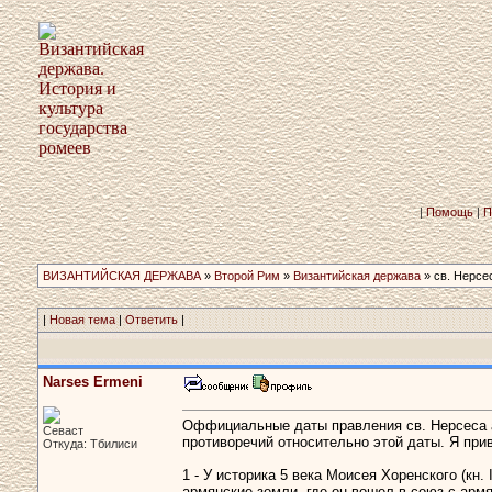
|
Помощь
|
П
ВИЗАНТИЙСКАЯ ДЕРЖАВА
»
Второй Рим
»
Византийская держава
» св. Нерсе
|
Новая тема
|
Ответить
|
Narses Ermeni
Оффициальные даты правления св. Нерсеса а
Севаст
противоречий относительно этой даты. Я при
Откуда: Тбилиси
1 - У историка 5 века Моисея Хоренского (кн.
армянские земли, где он вошел в союз с армя