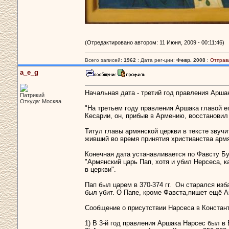
(Отредактировано автором: 11 Июня, 2009 - 00:11:46)
Всего записей:
1962
: Дата рег-ции:
Февр. 2008
:
Отправ
a_e_g
Начальная дата - третий год правления Аршака
Патрикий
Откуда: Москва
"На третьем году правления Аршака главой е
Кесарии, он, прибыв в Армению, восстановил 
Титул главы армянской церкви в тексте звучи
живший во время принятия христианства армянс
Конечная дата устанавливается по Фавсту Буз
"Армянский царь Пап, хотя и убил Нерсеса, 
в церкви".
Пап был царем в 370-374 гг. Он старался изб
был убит. О Папе, кроме Фавста,пишет ещё 
Сообщение о присутствии Нарсеса в Констант
1) В 3-й год правления Аршака Нарсес был в