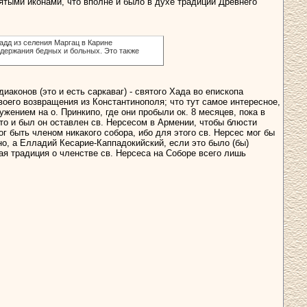
ятыми иконами, что вполне и было в духе традиций Древнего
Хадд из селения Маргац в Карине
одержания бедных и больных. Это также
иаконов (это и есть саркаваг) - святого Хада во епископа
оего возвращения из Константинополя; что тут самое интересное,
ужением на о. Принкипо, где они пробыли ок. 8 месяцев, пока в
 то и был он оставлен св. Нерсесом в Армении, чтобы блюсти
г быть членом никакого собора, ибо для этого св. Нерсес мог бы
но, а Елладий Кесарие-Каппадокийский, если это было (бы)
ая традиция о членстве св. Нерсеса на Соборе всего лишь