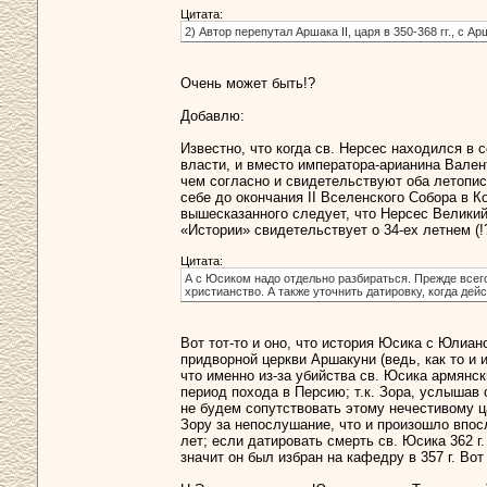
Цитата:
2) Автор перепутал Аршака II, царя в 350-368 гг., с Ар
Очень может быть!?
Добавлю:
Известно, что когда св. Нерсес находился в 
власти, и вместо императора-арианина Валента
чем согласно и свидетельствуют оба летопи
себе до окончания II Вселенского Собора в Ко
вышесказанного следует, что Нерсес Великий 
«Истории» свидетельствует о 34-ех летнем (
Цитата:
А с Юсиком надо отдельно разбираться. Прежде всег
христианство. А также уточнить датировку, когда дей
Вот тот-то и оно, что история Юсика с Юлиан
придворной церкви Аршакуни (ведь, как то и 
что именно из-за убийства св. Юсика армянс
период похода в Персию; т.к. Зора, услышав 
не будем сопутствовать этому нечестивому ц
Зору за непослушание, что и произошло впос
лет; если датировать смерть св. Юсика 362 г. 
значит он был избран на кафедру в 357 г. Вот 