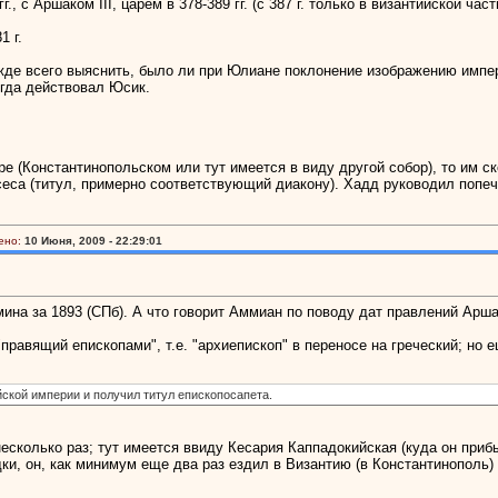
г., с Аршаком III, царём в 378-389 гг. (с 387 г. только в византийской час
1 г.
жде всего выяснить, было ли при Юлиане поклонение изображению импер
огда действовал Юсик.
е (Константинопольском или тут имеется в виду другой собор), то им с
сеса (титул, примерно соответствующий диакону). Хадд руководил попе
ено:
10 Июня, 2009 - 22:29:01
ина за 1893 (СПб). А что говорит Аммиан по поводу дат правлений Арша
"правящий епископами", т.е. "архиепископ" в переносе на греческий; но ещ
йской империи и получил титул епископосапета.
есколько раз; тут имеется ввиду Кесария Каппадокийская (куда он прибы
и, он, как минимум еще два раз ездил в Византию (в Константинополь) (Ф