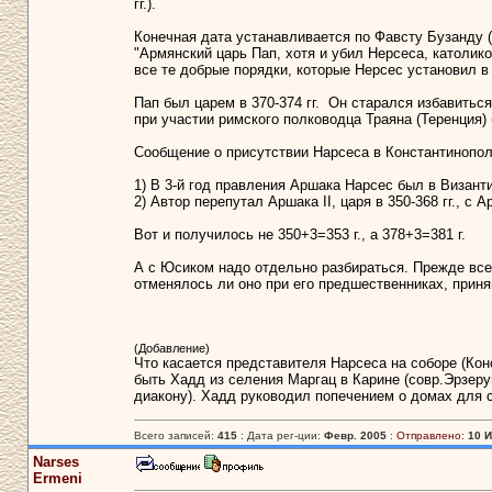
гг.).
Конечная дата устанавливается по Фавсту Бузанду (к
"Армянский царь Пап, хотя и убил Нерсеса, католик
все те добрые порядки, которые Нерсес установил в 
Пап был царем в 370-374 гг. Он старался избавиться
при участии римского полководца Траяна (Теренция
Сообщение о присутствии Нарсеса в Константинополе
1) В 3-й год правления Аршака Нарсес был в Визант
2) Автор перепутал Аршака II, царя в 350-368 гг., с А
Вот и получилось не 350+3=353 г., а 378+3=381 г.
А с Юсиком надо отдельно разбираться. Прежде все
отменялось ли оно при его предшественниках, приня
(Добавление)
Что касается представителя Нарсеса на соборе (Конс
быть Хадд из селения Маргац в Карине (совр.Эрзеру
диакону). Хадд руководил попечением о домах для 
Всего записей:
415
: Дата рег-ции:
Февр. 2005
:
Отправлено:
10 И
Narses
Ermeni