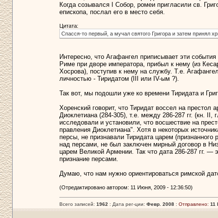
Когда созывался I Собор, ромеи пригласили св. Григ
епископа, послал его в место себя.
Цитата:
Спасся-то первый, а мучал святого Григора и затем принял хр
Интересно, что Агафангел приписывает эти события о
Риме при дворе императора, прибыл к нему (из Кесар
Хосрова), поступив к нему на службу. Т.е. Агафангел
личностью - Тиридатом (III или IV-ым ?).
Так вот, мы подошли уже ко времени Тиридата и Григ
Хоренский говорит, что Тиридат воссел на престол 
Диоклетиана (284-305), т.е. между 286-287 гг. (кн. II
исследовали и установили, что восшествие на прест
правления Диоклетиана". Хотя в некоторых источника
персы, не признавали Тиридата царем (признанного р
над персами, не был заключен мирный договор в Низ
царем Великой Армении. Так что дата 286-287 гг. — 
признание персами.
Думаю, что нам нужно ориентироваться римской дато
(Отредактировано автором: 11 Июня, 2009 - 12:36:50)
Всего записей:
1962
: Дата рег-ции:
Февр. 2008
:
Отправлено:
11 