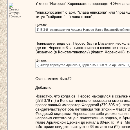
У меня "История" Хоренского в переводе Н.Эмина за 
Севаст
"епископосапет" с арм. "глава епископа" или "правящ
Откуда:
Тбилиси
титул "хайрапет" - "глава отцов";
Цитата:
1) В 3-й год правления Аршака Нарсес был в Византийской им
Понимаете, ведь св. Нерсес был в Византии несколь
где св. Нерсес и был хиротонисан в качестве главы 
Византию (в Константинополь) (Фавст, Хоренский); т
Цитата:
2) Автор перепутал Аршака II, царя в 350-368 гг., с Аршаком III
Очень может быть!?
Добавлю:
Известно, что когда св. Нерсес находился в ссылке
(378-379 гг.) в Константинополе произошла смена вла
православный император Феодосий (379-395 гг.), вер
свидетельствуют оба летописца той эпохи – Фавст 
Феодосий содержал Нерсеса при себе до окончания I
направил святого отца с почестями на родину, в Арме
главе Армянской Церкви до начала 80-ых гг. IV в. М
«Истории» свидетельствует о 34-ех летнем (!?) пр