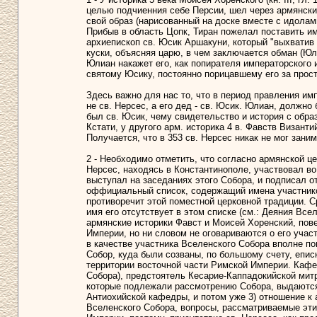
целью подчиенния себе Персии, шел через армянски
свой образ (нарисованный на доске вместе с идолами
Прибыв в область Цопк, Тиран пожелал поставить им
архиепископ св. Юсик Аршакуни, который "выхватив е
куски, объясняя царю, в чем заключается обман (Юли
Юлиан накажет его, как попирателя императорского 
святому Юсику, постоянно порицавшему его за просту
Здесь важно для нас то, что в период правления им
не св. Нерсес, а его дед - св. Юсик. Юлиан, должно 
был св. Юсик, чему свидетельство и история с обра
Кстати, у другого арм. историка 4 в. Фавств Византийц
Получается, что в 353 св. Нерсес никак не мог зани
2 - Необходимо отметить, что согласно армянской ц
Нерсес, находясь в Константинополе, участвовал во 
выступал на заседаниях этого Собора, и подписал о
оффициальный список, содержащий имена участников
противоречит этой поместной церковной традиции. С
имя его отсутствует в этом списке (см.: Деяния Вселе
армянские историки Фавст и Моисей Хоренский, пове
Империи, но ни словом не оговариваются о его учас
в качестве участника Вселенского Собора вполне пон
Собор, куда были созваны, по большому счету, епис
территории восточной части Римской Империи. Кафе
Собора), предстоятель Кесарие-Каппадокийской митр
которые подлежали рассмотрению Собора, выдаются
Антиохийской кафедры, и потом уже 3) отношение к 
Вселенского Собора, вопросы, рассматриваемые эти