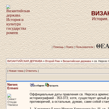
ВИЗА
История.
|
Помощь
|
Поиск
|
Пользователи
|
ВИЗАНТИЙСКАЯ ДЕРЖАВА
»
Второй Рим
»
Византийская держава
» св. Нерсес 
|
Новая тема
|
Ответить
|
Narses
Ermeni
Оффициальные даты правления св. Нерсеса армянс
историографией - 353-373; хотя, существует целый 
Севаст
противоречий, а остальные, думаю, сами собой стан
Откуда:
Тбилиси
1 - У историка 5 века Моисея Хоренского (кн. III, гл