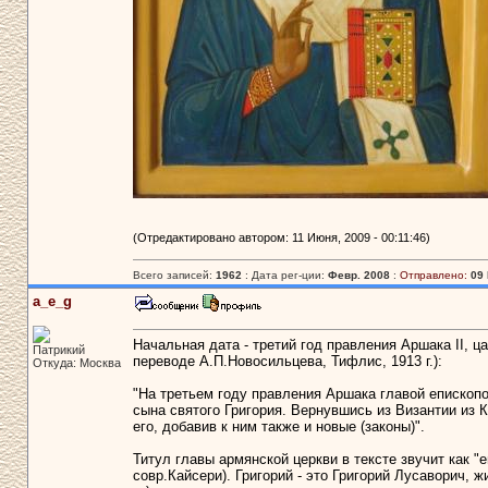
(Отредактировано автором: 11 Июня, 2009 - 00:11:46)
Всего записей:
1962
: Дата рег-ции:
Февр. 2008
:
Отправлено:
09 
a_e_g
Начальная дата - третий год правления Аршака II, ца
Патрикий
переводе А.П.Новосильцева, Тифлис, 1913 г.):
Откуда: Москва
"На третьем году правления Аршака главой епископо
сына святого Григория. Вернувшись из Византии из 
его, добавив к ним также и новые (законы)".
Титул главы армянской церкви в тексте звучит как 
совр.Кайсери). Григорий - это Григорий Лусаворич, 