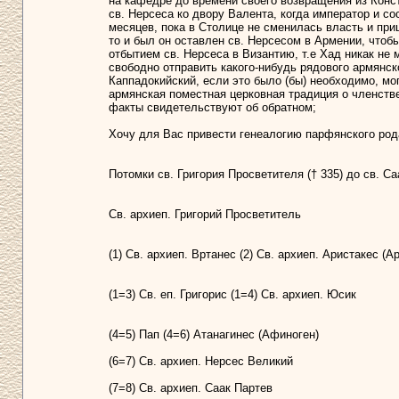
на кафедре до времени своего возвращения из Конста
св. Нерсеса ко двору Валента, когда император и сос
месяцев, пока в Столице не сменилась власть и приш
то и был он оставлен св. Нерсесом в Армении, что
отбытием св. Нерсеса в Византию, т.е Хад никак не 
свободно отправить какого-нибудь рядового армянск
Каппадокийский, если это было (бы) необходимо, мо
армянская поместная церковная традиция о членстве
факты свидетельствуют об обратном;
Хочу для Вас привести генеалогию парфянского рода
Потомки св. Григория Просветителя († 335) до св. Са
Св. архиеп. Григорий Просветитель
(1) Св. архиеп. Вртанес (2) Св. архиеп. Аристакес (А
(1=3) Св. еп. Григорис (1=4) Св. архиеп. Юсик
(4=5) Пап (4=6) Атанагинес (Афиноген)
(6=7) Св. архиеп. Нерсес Великий
(7=8) Св. архиеп. Саак Партев