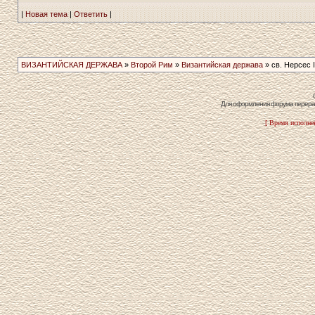
|
Новая тема
|
Ответить
|
ВИЗАНТИЙСКАЯ ДЕРЖАВА
»
Второй Рим
»
Византийская держава
» св. Нерсес 
Для оформления форума перераб
[ Время исполнен