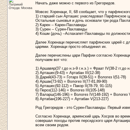
Начать даже можно с первого из Грегоридов.
Патрикий
Откуда: Москва
Мовсес Хоренаци, II, 68 сообщает, что у парфянско
1) старший сын Арташес унаследовал Парфянское ц
Остальные сыновья и дочь основали три рода Пахла
2) Карен -- Карен-Пахлавиды
3) Сурен -- Сурен-Пахлавиды
4) Кошм (дочь) --Аспахапет-Пахлавиды по должности
Далее Хоренаци перечисляет парфянских царей с дл
царями. Хоренаци просто объединил их.
Далее перечислены цари Парфии согласно Хоренаци и
получаем вот что:
1) Аршавяр(37 г.до н.э-9 г.н.э.) = Фраат IV(38-2 гг.до н.э
2) Арташес(9-43) = Артабан III(12-38)
3) Дарий(43-73) = Готарз II(39-51) + Вологез I(51-78)
4) Аршак(73-92) = Вологез II(77-81,89-90)
5) Арташес(92-112) = Пакор II(78-79, 91-115)
6) Пероз(112-146) = Вологез III(105-148)
7) Валарш(146-196) = Вологез IV(148-192) + Вологез 
8) Артабан(196-227) = Артабан V(213-227)
Род Грегоридов - это Сурен-Пахлавиды. Первый изве
Согласно Хоренаци, армянский царь Хосров во времен
совершал походы против персидского царя Арташира
всем своим родом.