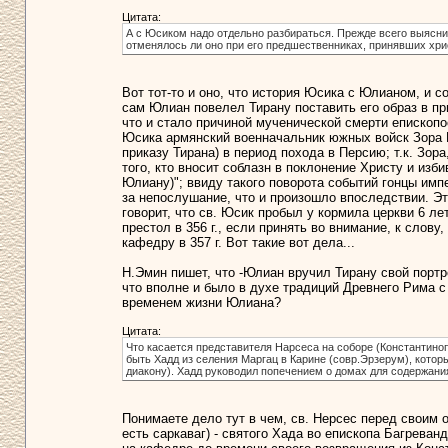
Цитата:
А с Юсиком надо отдельно разбираться. Прежде всего выясн
отменялось ли оно при его предшественниках, принявших хрис
Вот тот-то и оно, что история Юсика с Юлианом, и с
сам Юлиан повелел Тирану поставить его образ в при
что и стало причиной мученической смерти епископос
Юсика армянский военначальник южных войск Зора Р
приказу Тирана) в период похода в Персию; т.к. Зор
того, кто вносит соблазн в поклонение Христу и изби
Юлиану)"; ввиду такого поворота событий гонцы имп
за непослушание, что и произошло впоследствии. Э
говорит, что св. Юсик пробыл у кормила церкви 6 лет
престол в 356 г., если принять во внимание, к слову,
кафедру в 357 г. Вот такие вот дела...
Н.Эмин пишет, что -Юлиан вручил Тирану свой портр
что вполне и было в духе традиций Древнего Рима с
временем жизни Юлиана?
Цитата:
Что касается представителя Нарсеса на соборе (Константинопо
быть Хадд из селения Маргац в Карине (совр.Эрзерум), кото
диакону). Хадд руководил попечением о домах для содержани
Понимаете дело тут в чем, св. Нерсес перед своим от
есть саркаваг) - святого Хада во епископа Багреван