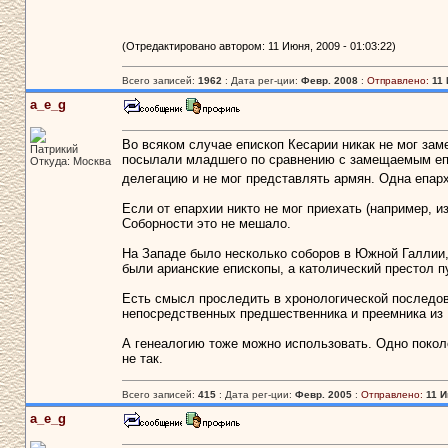
(Отредактировано автором: 11 Июня, 2009 - 01:03:22)
Всего записей:
1962
: Дата рег-ции:
Февр. 2008
:
Отправлено:
11 
a_e_g
Во всяком случае епископ Кесарии никак не мог зам
Патрикий
посылали младшего по сравнению с замещаемым епи
Откуда: Москва
делегацию и не мог представлять армян. Одна епарх
Если от епархии никто не мог приехать (например, из
Соборности это не мешало.
На Западе было несколько соборов в Южной Галлии, 
были арианские епископы, а католический престол п
Есть смысл проследить в хронологической последов
непосредственных предшественника и преемника из Г
А генеалогию тоже можно использовать. Одно поколе
не так.
Всего записей:
415
: Дата рег-ции:
Февр. 2005
:
Отправлено:
11 И
a_e_g