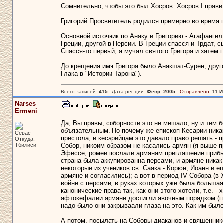
Сомнительно, чтобы это был Хосров: Хосров I правил р
Григорий Просветитель родился примерно во время п
Основной источник по Анаку и Григорию - Агафангел
Греции, другой в Персии. В Греции спасся и Трдат, с
Спасся-то первый, а мучал святого Григора и затем 
До крещения имя Григора было Анакшат-Сурен, друг
Глака в "Истории Тарона").
Всего записей:
415
: Дата рег-ции:
Февр. 2005
:
Отправлено:
11 И
Narses
Ermeni
Да, Вы правы, соборности это не мешало, ну и тем бо
объязательным. Но почему же епископ Кесарии никак
Севаст
престола, и кесарийцам это давало право решать - п
Откуда:
Тбилиси
Собор, никоим образом не касались армян (я выше пр
Эфессе, ромеи послали армянам приглашение прибыть
страна была аккупированна персами, и армяне никак
некоторые из учеников св. Саака - Корюн, Иоанн и 
армяне и согласились); а вот в период IV Собора (
войне с персами, в руках которых уже была большая 
канонические права так, как они этого хотели, т.е. -
афтокефалии армяне достигли явочным порядком (пос
надо было они закрываали глаза на это. Как им было
А потом, посылать на Соборы диаканов и священников