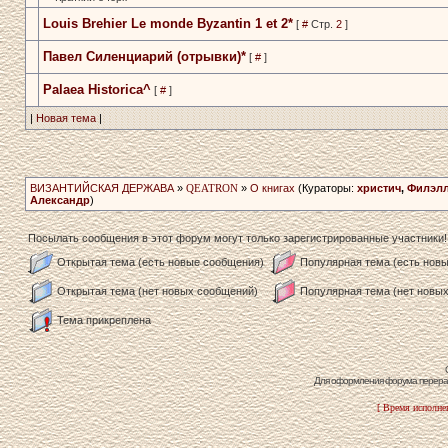
Louis Brehier Le monde Byzantin­ 1 et 2*
[
#
Стр.
2
]
Павел Силенциарий (отрывки)*
[
#
]
Palaea Historica^
[
#
]
|
Новая тема
|
ВИЗАНТИЙСКАЯ ДЕРЖАВА
»
QEATRON
»
О книгах
(Кураторы:
христич
,
Филэл
Александр
)
Посылать сообщения в этот форум могут только зарегистрированные участники!
Открытая тема (есть новые сообщения)
Популярная тема (есть нов
Открытая тема (нет новых сообщений)
Популярная тема (нет новы
Тема прикреплена
Для оформления форума перераб
[ Время исполнен