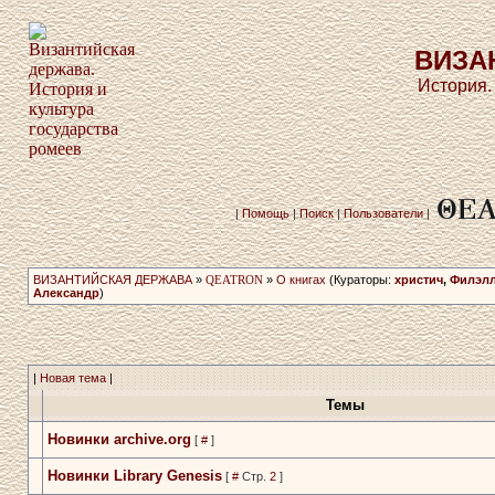
ВИЗА
История.
|
Помощь
|
Поиск
|
Пользователи
|
ВИЗАНТИЙСКАЯ ДЕРЖАВА
»
QEATRON
»
О книгах
(Кураторы:
христич
,
Филэл
Александр
)
|
Новая тема
|
Темы
Новинки archive.org
[
#
]
Новинки Library Genesis
[
#
Стр.
2
]