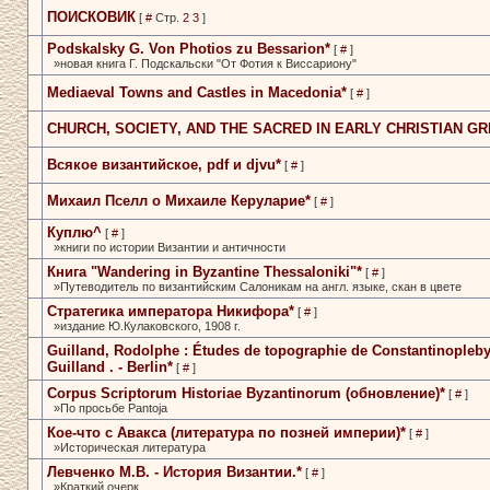
ПОИСКОВИК
[
#
Стр.
2
3
]
Podskalsky G. Von Photios zu­ Bessarion*
[
#
]
»новая книга Г. Подскальски­ "От Фотия к­ Виссариону"
Mediaeval Towns and Castles in­ Macedonia*
[
#
]
CHURCH, SOCIETY, AND THE SACRED­ IN EARLY CHRISTIAN G
Всякое византийское, pdf и djvu*
[
#
]
Михаил Пселл о Михаиле­ Кeруларие*
[
#
]
Куплю^
[
#
]
»книги по истории Византии и­ античности
Книга "Wandering in­ Byzantine Thessaloniki"*
[
#
]
»Путеводитель по византийским­ Салоникам на англ. языке, скан в­ цвете
Стратегика императора Никифора*
[
#
]
»издание Ю.Кулаковского, 1908 г.
Guilland, Rodolphe : Études­ de topographie de­ Constantinopleby
Guilland . - Berlin*
[
#
]
Corpus Scriptorum Historiae­ Byzantinorum (обновление)*
[
#
]
»По просьбе Pantoja
Кое-что с Авакса (литература по­ позней империи)*
[
#
]
»Историческая литература
Левченко М.В. - История­ Византии.*
[
#
]
»Краткий очерк