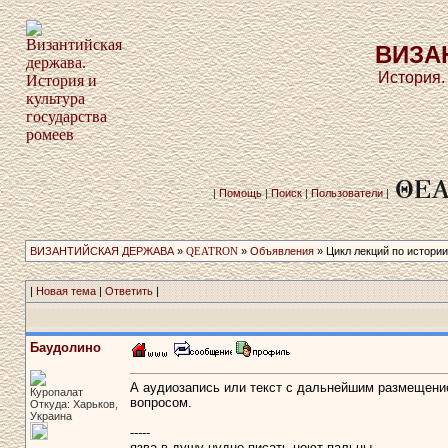
ВИЗА
История.
|
Помощь
|
Поиск
|
Пользователи
|
ВИЗАНТИЙСКАЯ ДЕРЖАВА
»
QEATRON
»
Объявления
» Цикл лекций по истории
|
Новая тема
|
Ответить
|
Баудолино
А аудиозапись или текст с дальнейшим размещение
Куропалат
вопросом.
Откуда: Харьков,
Украина
-----
язва в душу нудно писать ноют пальцы