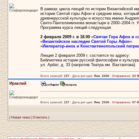
В рамках цикла лекций по истории Византийской и
Спафарокандидат
истории Святой горы Афон в средние века, которы
древнерусской культуры и искусства имени Андре
Свято-Пантелеимонова монастыря в 2000–2004 гг. 
Программа курса лекций следующая:
2 февраля 2009 г. в 18.00
«
Святая Гора Афон в с
«
Византийское наследие Святой Горы Афон
».
«
Император-инок и Константинопольский патриа
Лекция 2 февраля 2009 г. состоится по адресу:
Библиотека истории русской философии и культуры
ул. Арбат, д. 33 (напротив Театра им. Вахтангова).
Всего записей:
157
: Дата рег-ции:
Янв. 2008
:
Отправлено:
23 Я
Ираклий
Спафарокандидат
Всего записей:
157
: Дата рег-ции:
Янв. 2008
:
Отправлено:
07 М
|
Новая тема
|
Ответить
|