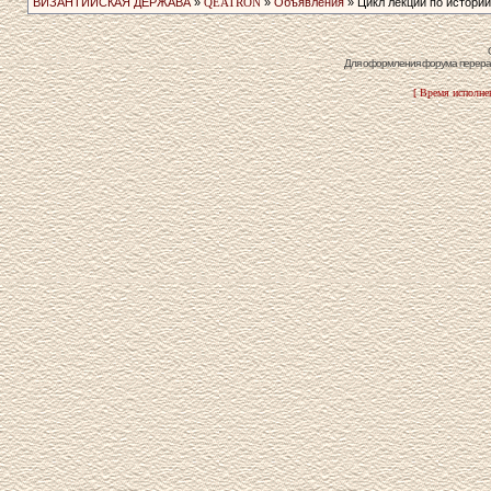
ВИЗАНТИЙСКАЯ ДЕРЖАВА
»
QEATRON
»
Объявления
» Цикл лекций по истории
Для оформления форума перераб
[ Время исполнен