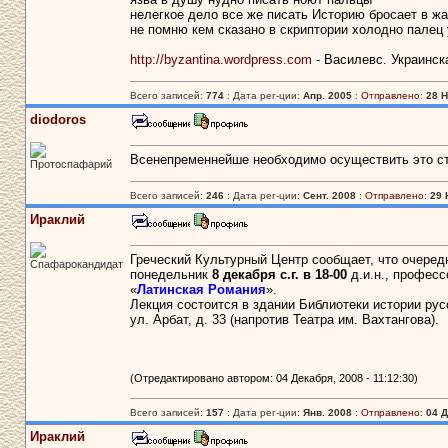
нелегкое дело все же писать Историю бросает в жа
не помню кем сказано в скриптории холодно палец 
http://byzantina.wordpress.com
- Василевс. Украинск
Всего записей:
774
: Дата рег-ции:
Апр. 2005
:
Отправлено:
28 Н
diodoros
Всенепременнейше необходимо осуществить это ст
Протоспафарий
Всего записей:
246
: Дата рег-ции:
Сент. 2008
:
Отправлено:
29 
Ираклий
Греческий Культурный Центр сообщает, что очеред
Спафарокандидат
понедельник
8 декабря с.г. в 18-00
д.и.н., профес
«
Латинская Романия
».
Лекция состоится в здании Библиотеки истории ру
ул. Арбат, д. 33 (напротив Театра им. Вахтангова).
(Отредактировано автором: 04 Декабря, 2008 - 11:12:30)
Всего записей:
157
: Дата рег-ции:
Янв. 2008
:
Отправлено:
04 Д
Ираклий