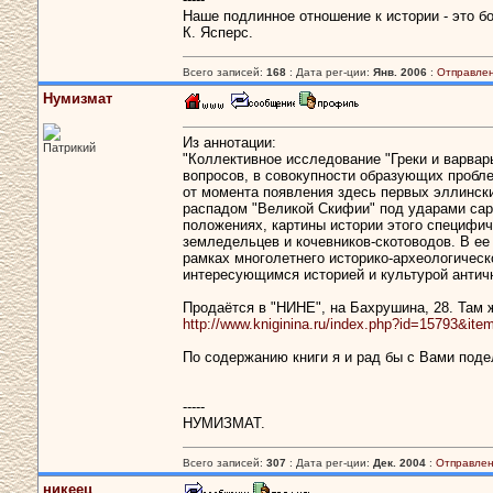
Наше подлинное отношение к истории - это бо
К. Ясперс.
Всего записей:
168
: Дата рег-ции:
Янв. 2006
:
Отправлен
Нумизмат
Из аннотации:
Патрикий
"Коллективное исследование "Греки и варва
вопросов, в совокупности образующих пробле
от момента появления здесь первых эллинск
распадом "Великой Скифии" под ударами сар
положениях, картины истории этого специфич
земледельцев и кочевников-скотоводов. В ее
рамках многолетнего историко-археологическ
интересующимся историей и культурой античн
Продаётся в "НИНЕ", на Бахрушина, 28. Там ж
http://www.kniginina.ru/index.php?id=15793&it
По содержанию книги я и рад бы с Вами подел
-----
НУМИЗМАТ.
Всего записей:
307
: Дата рег-ции:
Дек. 2004
:
Отправлен
никеец