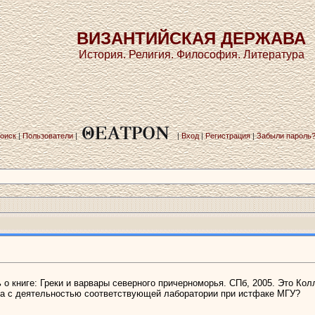
ВИЗАНТИЙСКАЯ ДЕРЖАВА
История. Религия. Философия. Литература
оиск
|
Пользователи
|
|
Вход
|
Регистрация
|
Забыли пароль
ь о книге: Греки и варвары северного причерноморья. СПб, 2005. Это К
ана с деятельностью соответствующей лаборатории при истфаке МГУ?