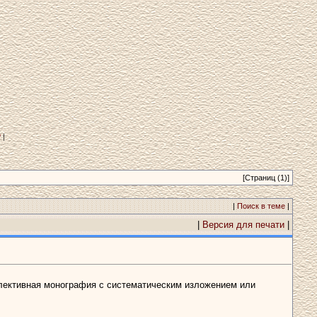
?
|
[Страниц (1)]
|
Поиск в теме
|
|
Версия для печати
|
оллективная монография с систематическим изложением или