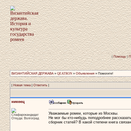
|
Помощь
|
П
ВИЗАНТИЙСКАЯ ДЕРЖАВА
»
QEATRON
»
Объявления
» Помогите!
|
Новая тема
|
Ответить
|
никеец
Уважаемые ромеи, которые из Москвы.
Спафарокандидат
Не мог бы кто-нибудь поподробнее рассказат
Откуда: Волгоград
сборник статей? В какой степени книга связ
-----