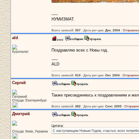
-----
НУМИЗМАТ.
Всего записей:
307
: Дата рег-ции:
Дек. 2004
:
Отправлен
ald
Поздравляю всех с Новы год.
Куропалат
-----
ALD
Всего записей:
910
: Дата рег-ции:
Окт. 2004
:
Отправлен
Сергей
Также присоединяюсь к поздравлениям и жел
Патрикий
Откуда: Екатеринбург
Всего записей:
482
: Дата рег-ции:
Сент. 2005
:
Отправле
Дмитрий
Цитата:
С наступающим Новым Годом, счастья, всех потребных
Откуда: Киев, Украина