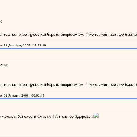
5)
ο, τοτε και στρατηγους και θεματα διωρισαντο».
Φιλοπονημα περι των θεματ
о:
31 Декабря, 2005 - 19:12:40
ени:
ο, τοτε και στρατηγους και θεματα διωρισαντο».
Φιλοπονημα περι των θεματ
о:
01 Января, 2006 - 00:01:45
желает! Успехов и Счастия! А главное Здоровья!