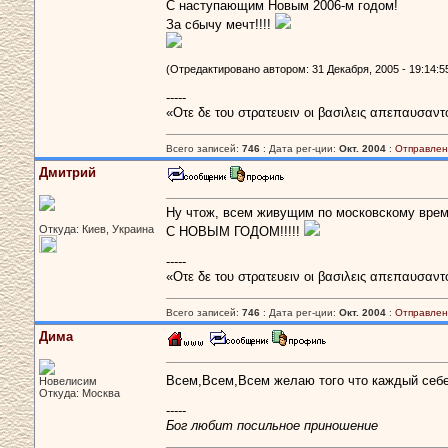
C наступающим Новым 2006-м годом!
За сбычу мечт!!!!
(Отредактировано автором: 31 Декабря, 2005 - 19:14:5
-----
«Οτε δε του στρατευειν οι βασιλεις απεπαυσαντ
Всего записей:
746
: Дата рег-ции:
Окт. 2004
:
Отправлен
Дмитрий
Ну чтож, всем живущим по московскому врем
Откуда: Киев, Украина
С НОВЫМ ГОДОМ!!!!!
-----
«Οτε δε του στρατευειν οι βασιλεις απεπαυσαντ
Всего записей:
746
: Дата рег-ции:
Окт. 2004
:
Отправлен
Дима
Всем,Всем,Всем желаю того что каждый себе 
Новелисим
Откуда: Москва
-----
Бог любит посильное приношение