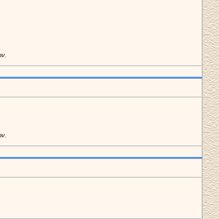
ων
.
ων
.