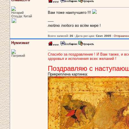
Вам тоже наилучшего !!!
Нотарий
Откуда: Китай
-----
люблю любого во всём мире !
Всего записей:
26
: Дата рег-ции:
Сент. 2005
:
Отправлен
Нумизмат
Спасибо за поздравление ! И Вам также, и в
Патрикий
здоровья и исполнения всех желаний !
Поздравляю с наступающ
Прикреплена картинка: