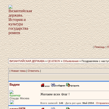
|
Помощь
|
П
ВИЗАНТИЙСКАЯ ДЕРЖАВА
»
QEATRON
»
Объявления
» Поздравляем с насту
|
Новая тема
|
Ответить
|
Вадим
Желаем всех благ !
Куратор
Откуда: Москва
Всего записей:
146
: Дата рег-ции:
Май 2004
:
Отправлен
слава1978