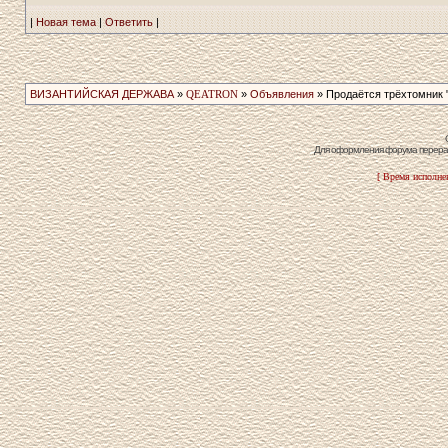
|
Новая тема
|
Ответить
|
ВИЗАНТИЙСКАЯ ДЕРЖАВА
»
QEATRON
»
Объявления
» Продаётся трёхтомник­ 
Для оформления форума перераб
[ Время исполнен