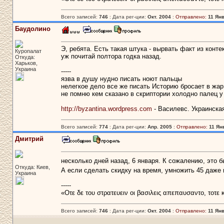
Всего записей:
746
: Дата рег-ции:
Окт. 2004
:
Отправлено:
11 Янв
Баудолино
Э, ребята. Есть такая штука - вырвать факт из конте
Куропалат
уж почитай полтора годка назад.
Откуда:
Харьков,
Украина
-----
язва в душу нудно писать ноют пальцы
нелегкое дело все же писать Историю бросает в жар
не помню кем сказано в скриптории холодно палец у
http://byzantina.wordpress.com
- Василевс. Украинска
Всего записей:
774
: Дата рег-ции:
Апр. 2005
:
Отправлено:
11 Янв
Дмитрий
несколько дней назад, 6 января. К сожалению, это
Откуда: Киев,
А если сделать скидку на время, умножить 45 даже 
Украина
-----
«Οτε δε του στρατευειν οι βασιλεις απεπαυσαντο, τοτε
Всего записей:
746
: Дата рег-ции:
Окт. 2004
:
Отправлено:
11 Янв