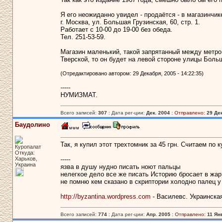
Я его неожиданно увидел - продаётся - в магазинчик
г. Москва, ул. Большая Грузинская, 60, стр. 1.
Работает с 10-00 до 19-00 без обеда.
Тел. 251-53-59.
Магазин маленький, такой запрятанный между метро 
Тверской, то он будет на левой стороне улицы Боль
(Отредактировано автором: 29 Декабря, 2005 - 14:22:35)
-----
НУМИЗМАТ.
Всего записей:
307
: Дата рег-ции:
Дек. 2004
:
Отправлено:
29 Дек
Баудолино
Так, я купил этот трехтомник за 45 грн. Считаем по ку
Куропалат
Откуда:
Харьков,
-----
Украина
язва в душу нудно писать ноют пальцы
нелегкое дело все же писать Историю бросает в жар
не помню кем сказано в скриптории холодно палец у
http://byzantina.wordpress.com
- Василевс. Украинска
Всего записей:
774
: Дата рег-ции:
Апр. 2005
:
Отправлено:
11 Янв