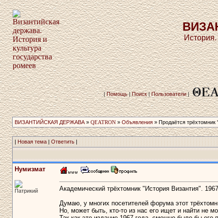
ВИЗА
История.
|
Помощь
|
Поиск
|
Пользователи
|
ВИЗАНТИЙСКАЯ ДЕРЖАВА
»
QEATRON
»
Объявления
» Продаётся трёхтомник­ 
|
Новая тема
|
Ответить
|
Нумизмат
Академический трёхтомник "История Византия". 1967
Патрикий
Думаю, у многих посетителей форума этот трёхтомни
Но, может быть, кто-то из нас его ищет и найти не м
Так как это издание 1967 года, смешно было бы его 