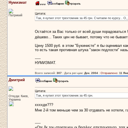
Нумизмат
Цитата:
Патрикий
Так, я купил этот трехтомник за 45 грн. Считаем по курсу... О,
Остаётся за Вас только от всей души порадоваться !
дёшево... Таких цен не бывает, потому что не бывает
Цену 1500 руб. в этом "Букинисте" я бы оценивал к
то есть такая противная штука "закон подлости" назы
-----
НУМИЗМАТ.
Всего записей:
307
: Дата рег-ции:
Дек. 2004
:
Отправлено:
11 Янв
Дмитрий
Цитата:
Так, я купил этот трехтомник за 45 грн.
Откуда: Киев,
Украина
ххххде???
Мне 2-й том меньше чем за 30 отдавать не хотели, га
-----
«Οτε δε του στρατευειν οι βασιλεις απεπαυσαντο, τοτε