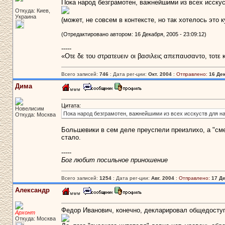
Пока народ безграмотен, важнейшими из всех исскус
Откуда: Киев,
Украина
(может, не совсем в контексте, но так хотелось это
(Отредактировано автором: 16 Декабря, 2005 - 23:09:12)
-----
«Οτε δε του στρατευειν οι βασιλεις απεπαυσαντο, τοτε
Всего записей:
746
: Дата рег-ции:
Окт. 2004
:
Отправлено:
16 Дек
Дима
Цитата:
Новелисим
Пока народ безграмотен, важнейшими из всех исскуств для на
Откуда: Москва
Большевики в сем деле преуспели преизлихо, а "сме
стало.
-----
Бог любит посильное приношение
Всего записей:
1254
: Дата рег-ции:
Авг. 2004
:
Отправлено:
17 Де
Александр
Федор Иванович, конечно, декларировал общедоступн
Архонт
Откуда: Москва