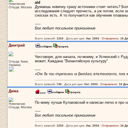
ald
Новелисим
Думаешь новичку сразу источники стоит читать? Бол
Откуда: Москва
исследования следует прочесть, а уж потом, если за
сносках есть. А то получается как обучение плавань
-----
Бог любит посильное приношение
Всего записей:
1254
: Дата рег-ции:
Авг. 2004
:
Отправлено:
16 Де
Дмитрий
Чесговоря, для начала, по-моему, и Успенский с Ру
может, Каждана "Византийскую культуру"
Откуда: Киев,
Украина
-----
«Οτε δε του στρατευειν οι βασιλεις απεπαυσαντο, τοτε
Всего записей:
746
: Дата рег-ции:
Окт. 2004
:
Отправлено:
16 Дек
Дима
По мему лучше Кулаковский и написан легко и про н
Новелисим
Откуда: Москва
-----
Бог любит посильное приношение
Всего записей:
1254
: Дата рег-ции:
Авг. 2004
:
Отправлено:
16 Де