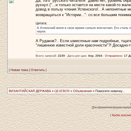
Да, того "русского читателя" давно нет, уровень об
рухнул ("...и только остается на месте какой-то жал
довод в пользу чтения Успенского!.. А непонятные м
возвращаться к "Истории...": со все большим пони
Цитата:
А Успенский меня в свое время сильно впечатлил. Его стиль
науки.
А Рудаков?.. Если
известные нам
подробные, тщател
"лишенное известной доли красочности"?! Досадно-то
Всего записей:
2239
: Дата рег-ции:
Апр. 2004
:
Отправлено:
17 Д
|
Новая тема
|
Ответить
|
ВИЗАНТИЙСКАЯ ДЕРЖАВА
»
QEATRON
»
Объявления
» Помогите новичку...
Для оформления форума перераб
[ Время исполнен