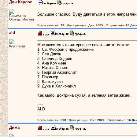
Дон Карлос
Большое спасибо. Буду двигаться в этом направлен
Грамматик
Откуда: Москва
Всего записей:
13
: Дата рег-ции:
Дек. 2005
:
Отправлено:
16 Дека
ald
Мне кажется что интереснее начать читат истоки:
Куропалат
1. Св. Феофан с продолжение
2. Лев Дякон
3. Скилица-Кедрин
4. Ана Комнине
5. Никига Хониат
6. Георгий Акрополит
7. Пахимер
8. Кантакузин
9. Дука и Халкондил
Как было: доктрина сухая, а зеленая ветва жизни.
-----
ALD
Всего записей:
910
: Дата рег-ции:
Окт. 2004
:
Отправлено:
16 Дек
Дима