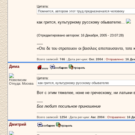
Цитата:
Помнится, автором этот труд предназначался человеку
как грится, культурному русскому обывателю...
(Отредактировано автором: 16 Декабря, 2005 - 23:07:28)
-----
«Οτε δε του στρατευειν οι βασιλεις απεπαυσαντο, τοτε
Всего записей:
746
: Дата рег-ции:
Окт. 2004
:
Отправлено:
16 Дек
Дима
Цитата:
Новелисим
как грится, культурному русскому обывателю
Откуда: Москва
Вот с этим тяжелее, ноне не греческому, ни латыни 
-----
Бог любит посильное приношение
Всего записей:
1254
: Дата рег-ции:
Авг. 2004
:
Отправлено:
16 Де
Дмитрий