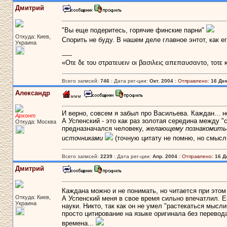
Дмитрий
"Вы еще подеритесь, горячие финские парни"
Откуда: Киев,
Спорить не буду. В нашем деле главное энтот, как е
Украина
-----
«Οτε δε του στρατευειν οι βασιλεις απεπαυσαντο, τοτε
Всего записей:
746
: Дата рег-ции:
Окт. 2004
:
Отправлено:
16 Дек
Александр
И верно, совсем я забыл про Васильева. Каждан... 
Архонт
А Успенский - это как раз золотая середина между "
Откуда: Москва
предназначался человеку,
желающему познакомитьс
источниками
(точную цитату не помню, но смысл 
Всего записей:
2239
: Дата рег-ции:
Апр. 2004
:
Отправлено:
16 Д
Дмитрий
Каждана можно и не понимать, но читается при этом
Откуда: Киев,
А Успенский меня в свое время сильно впечатлил. 
Украина
науки. Никто, так как он не умел "растекаться мысл
просто цитирование на языке оригинала без перевода...
времена...