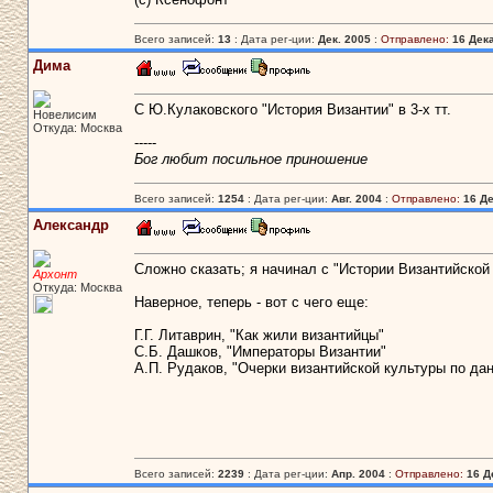
Всего записей:
13
: Дата рег-ции:
Дек. 2005
:
Отправлено:
16 Дека
Дима
C Ю.Кулаковского "История Византии" в 3-х тт.
Новелисим
Откуда: Москва
-----
Бог любит посильное приношение
Всего записей:
1254
: Дата рег-ции:
Авг. 2004
:
Отправлено:
16 Де
Александр
Сложно сказать; я начинал с "Истории Византийской и
Архонт
Откуда: Москва
Наверное, теперь - вот с чего еще:
Г.Г. Литаврин, "Как жили византийцы"
С.Б. Дашков, "Императоры Византии"
А.П. Рудаков, "Очерки византийской культуры по да
Всего записей:
2239
: Дата рег-ции:
Апр. 2004
:
Отправлено:
16 Д