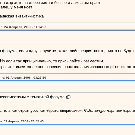
 в жар хотя на дворе зима и боязно и лампа выгорает
палец у меня ноет
аинская византинистика
о:
24 Февраля, 2006 - 11:14:35
 форума; если вдруг случится какая-либо неприятность, ничто не будет у
". Но если так принципиально, то присылайте - разместим.
 просите: имеется легкое опасение наплыва анимированных gif'ов кислот
ено:
01 Апреля, 2006 - 03:27:56
несовместимы с тематикой форума ))))
ο, τοτε και στρατηγους και θεματα διωρισαντο».
Φιλοπονημα περι των θεματ
о:
03 Апреля, 2006 - 23:55:45