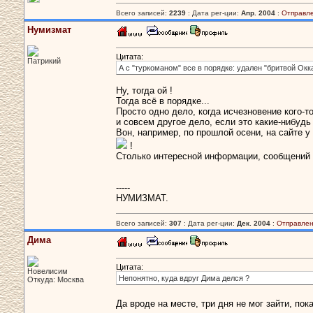
Всего записей:
2239
: Дата рег-ции:
Апр. 2004
:
Отправл
Нумизмат
Цитата:
Патрикий
А с "туркоманом" все в порядке: удален "бритвой Окк
Ну, тогда ой !
Тогда всё в порядке...
Просто одно дело, когда исчезновение кого-
и совсем другое дело, если это какие-нибудь
Вон, например, по прошлой осени, на сайте 
!
Столько интересной информации, сообщений и 
-----
НУМИЗМАТ.
Всего записей:
307
: Дата рег-ции:
Дек. 2004
:
Отправлен
Дима
Цитата:
Новелисим
Непонятно, куда вдруг Дима делся ?
Откуда: Москва
Да вроде на месте, три дня не мог зайти, по