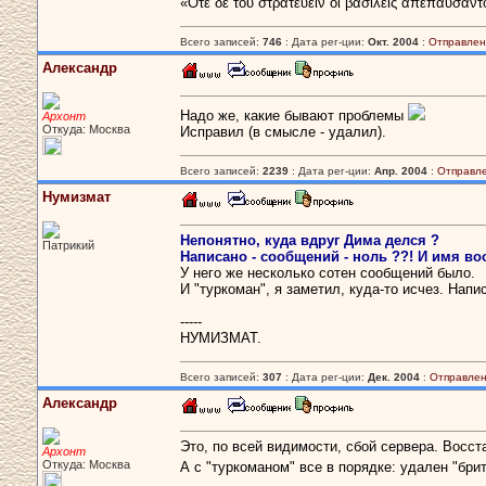
«Οτε δε του στρατευειν οι βασιλεις απεπαυσαντ
Всего записей:
746
: Дата рег-ции:
Окт. 2004
:
Отправлен
Александр
Надо же, какие бывают проблемы
Архонт
Откуда: Москва
Исправил (в смысле - удалил).
Всего записей:
2239
: Дата рег-ции:
Апр. 2004
:
Отправл
Нумизмат
Непонятно, куда вдруг Дима делся ?
Патрикий
Написано - сообщений - ноль ??! И имя во
У него же несколько сотен сообщений было.
И "туркоман", я заметил, куда-то исчез. Напи
-----
НУМИЗМАТ.
Всего записей:
307
: Дата рег-ции:
Дек. 2004
:
Отправлен
Александр
Это, по всей видимости, сбой сервера. Восст
Архонт
Откуда: Москва
А с "туркоманом" все в порядке: удален "бр