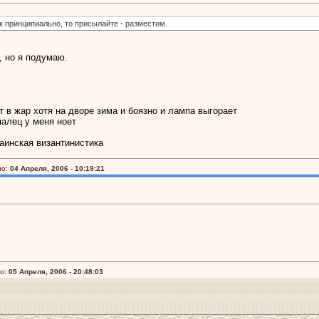
так принципиально, то присылайте - разместим.
, но я подумаю.
 в жар хотя на дворе зима и боязно и лампа выгорает
палец у меня ноет
аинская византинистика
о:
04 Апреля, 2006 - 10:19:21
о:
05 Апреля, 2006 - 20:48:03