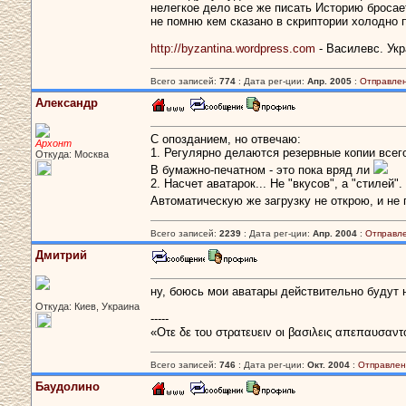
нелегкое дело все же писать Историю бросает
не помню кем сказано в скриптории холодно 
http://byzantina.wordpress.com
- Василевс. Укр
Всего записей:
774
: Дата рег-ции:
Апр. 2005
:
Отправлен
Александр
С опозданием, но отвечаю:
Архонт
1. Регулярно делаются резервные копии всего
Откуда: Москва
В бумажно-печатном - это пока вряд ли
2. Насчет аватарок... Не "вкусов", а "стилей
Автоматическую же загрузку не открою, и не
Всего записей:
2239
: Дата рег-ции:
Апр. 2004
:
Отправл
Дмитрий
ну, боюсь мои аватары действительно будут 
Откуда: Киев, Украина
-----
«Οτε δε του στρατευειν οι βασιλεις απεπαυσαντ
Всего записей:
746
: Дата рег-ции:
Окт. 2004
:
Отправлен
Баудолино