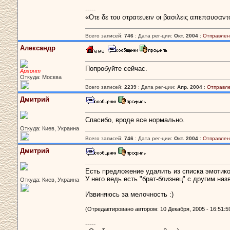
-----
«Οτε δε του στρατευειν οι βασιλεις απεπαυσαντ
Всего записей:
746
: Дата рег-ции:
Окт. 2004
:
Отправлен
Александр
Попробуйте сейчас.
Архонт
Откуда: Москва
Всего записей:
2239
: Дата рег-ции:
Апр. 2004
:
Отправл
Дмитрий
Спасибо, вроде все нормально.
Откуда: Киев, Украина
Всего записей:
746
: Дата рег-ции:
Окт. 2004
:
Отправлен
Дмитрий
Есть предложение удалить из списка эмотикон
У него ведь есть "брат-близнец" с другим на
Откуда: Киев, Украина
Извиняюсь за мелочность :)
(Отредактировано автором: 10 Декабря, 2005 - 16:51:5
-----