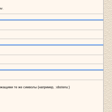
ων
.
ржащими те же символы (например, :obstenu:)