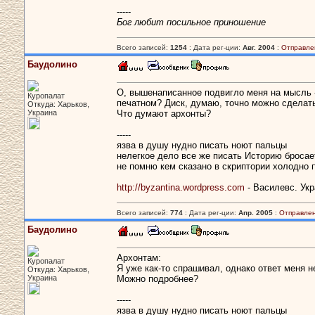
-----
Бог любит посильное приношение
Всего записей:
1254
: Дата рег-ции:
Авг. 2004
:
Отправле
Баудолино
О, вышенаписанное подвигло меня на мысль - 
Куропалат
печатном? Диск, думаю, точно можно сделать..
Откуда: Харьков,
Украина
Что думают архонты?
-----
язва в душу нудно писать ноют пальцы
нелегкое дело все же писать Историю бросает
не помню кем сказано в скриптории холодно 
http://byzantina.wordpress.com
- Василевс. Укр
Всего записей:
774
: Дата рег-ции:
Апр. 2005
:
Отправлен
Баудолино
Архонтам:
Куропалат
Я уже как-то спрашивал, однако ответ меня 
Откуда: Харьков,
Украина
Можно подробнее?
-----
язва в душу нудно писать ноют пальцы