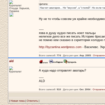
Цитата:
Куропалат
Насчет аватарок... Не "вкусов", а "стилей". Но если 
Откуда: Харьков,
Украина
Ну не то чтобы совсем уж крайне необходимо
-----
язва в душу нудно писать ноют пальцы
нелегкое дело все же писать Историю бросает
не помню кем сказано в скриптории холодно 
http://byzantina.wordpress.com
- Василевс. Укр
Всего записей:
774
: Дата рег-ции:
Апр. 2005
:
Отправлен
ald
А куда надо отправлят аватары?
Куропалат
-----
ALD
Всего записей:
910
: Дата рег-ции:
Окт. 2004
:
Отправлен
|
Новая тема
|
Ответить
|