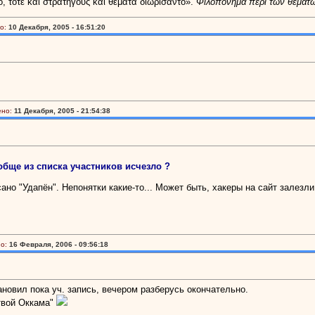
ο, τοτε και στρατηγους και θεματα διωρισαντο».
Φιλοπονημα περι των θεματ
о:
10 Декабря, 2005 - 16:51:20
ено:
11 Декабря, 2005 - 21:54:38
обще из списка участников исчезло ?
сано "Удапён". Непонятки какие-то... Может быть, хакеры на сайт залезл
о:
16 Февраля, 2006 - 09:56:18
ановил пока уч. запись, вечером разберусь окончательно.
итвой Оккама"