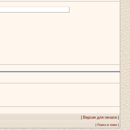
|
Версия для печати
|
|
Поиск в теме
|