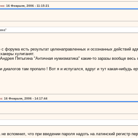
ено:
16 Февраля, 2006 - 11:15:21
ама"
то с форума есть результат целенаправленных и осознанных действий ад
 хакеры хулиганят.
у Андрея Пятыгина "Античная нумизматика" какие-то заразы вообще весь
диалогов там пропало ! Вот я и испугался, вдруг и тут какая-нибудь еру
о:
16 Февраля, 2006 - 14:17:44
ка не вспомнил, что при введении пароля надоть на латинский регистр пе