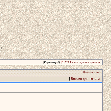
?
|
[
Страниц
(6):
[1]
2
3
4
»
последняя страница
]
|
Поиск в теме
|
|
Версия для печати
|