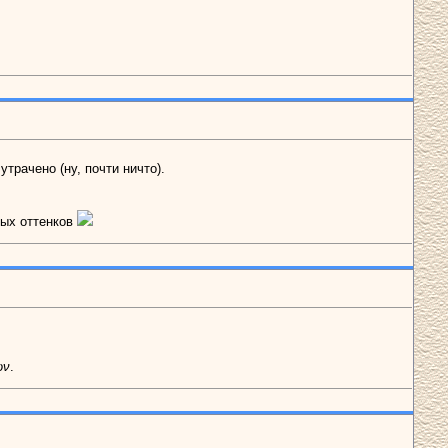
трачено (ну, почти ничто).
ных оттенков
ων
.