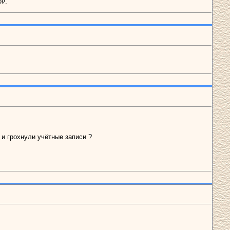
ων
.
и и грохнули учётные записи ?