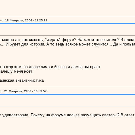
но:
18 Февраля, 2006 - 11:25:21
можно ли, так сказать, "издать" форум? На каком-то носителе? В элект
. И будет для истории. А то ведь всякое может случится... Да и польза 
 в жар хотя на дворе зима и боязно и лампа выгорает
палец у меня ноет
аинская византинистика
о:
21 Февраля, 2006 - 13:59:57
не удовлетворил. Почему на форуме нельзя размещать аватары? В ответ 