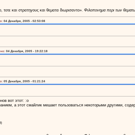
ο, τοτε και στρατηγους και θεματα διωρισαντο».
Φιλοπονημα περι των θεματ
о:
04 Декабря, 2005 - 02:53:08
ено:
04 Декабря, 2005 - 19:22:18
о:
05 Декабря, 2005 - 01:21:24
ов вот этот: :o
званием, а этот смайлик мешает пользоваться некоторыми другими, соде
9)