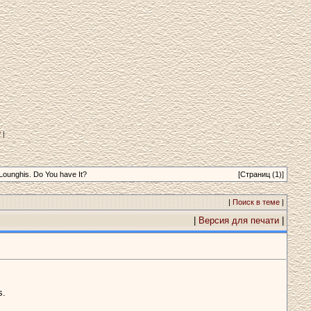
?
|
 Lounghis. Do You have It?
[Страниц (1)]
|
Поиск в теме
|
|
Версия для печати
|
s.