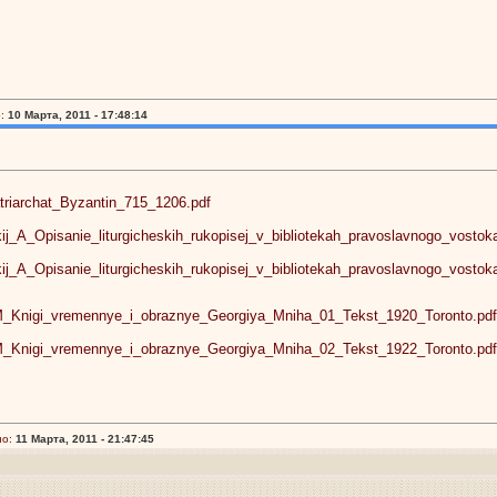
:
10 Марта, 2011 - 17:48:14
Patriarchat_Byzantin_715_1206.pdf
skij_A_Opisanie_liturgicheskih_rukopisej_v_bibliotekah_pravoslavnogo_vosto
skij_A_Opisanie_liturgicheskih_rukopisej_v_bibliotekah_pravoslavnogo_vosto
_V_M_Knigi_vremennye_i_obraznye_Georgiya_Mniha_01_Tekst_1920_Toronto.pdf
_V_M_Knigi_vremennye_i_obraznye_Georgiya_Mniha_02_Tekst_1922_Toronto.pdf
о:
11 Марта, 2011 - 21:47:45