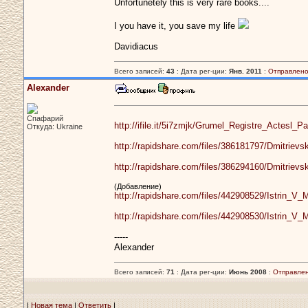
Unfortunetely this is very rare books....
I you have it, you save my life
Davidiacus
Всего записей:
43
: Дата рег-ции:
Янв. 2011
:
Отправлено
Alexander
Спафарий
http://ifile.it/5i7zmjk/Grumel_Registre_Actesl_
Откуда: Ukraine
http://rapidshare.com/files/386181797/Dmitriev
http://rapidshare.com/files/386294160/Dmitriev
(Добавление)
http://rapidshare.com/files/442908529/Istrin
http://rapidshare.com/files/442908530/Istrin
-----
Alexander
Всего записей:
71
: Дата рег-ции:
Июнь 2008
:
Отправлен
|
Новая тема
|
Ответить
|