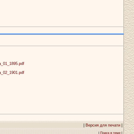
ka_01_1895.pdf
ka_02_1901.pdf
|
Версия для печати
|
|
Поиск в теме
|