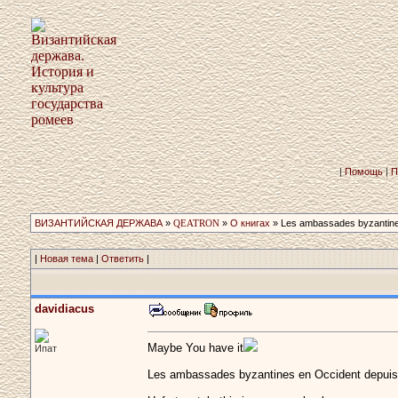
|
Помощь
|
П
ВИЗАНТИЙСКАЯ ДЕРЖАВА
»
QEATRON
»
О книгах
» Les ambassades byzantines e
|
Новая тема
|
Ответить
|
davidiacus
Maybe You have it
Ипат
Les ambassades byzantines en Occident depuis l