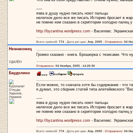
-----
язва в душу нудно писать ноют пальцы
нелегкое дело все же писать Историю бросает в жар
не помню кем сказано в скриптории холодно палец у
http://byzantina.wordpress.com
- Василевс. Украинска
Всего записей:
774
: Дата рег-ции:
Апр. 2005
:
Отправлено:
04 Но
Незнакомец
Громко сказано - книга. Брошюрка с тезисами. Что н
УДАЛЁН
Отправлено:
04 Ноября, 2005 - 14:20:30
Баудолино
Если можно, то сначала хотя бы содержание - что та
Куропалат
я думал, это сборник статей типа алетейевского "Ви
Откуда:
Харьков,
Украина
-----
язва в душу нудно писать ноют пальцы
нелегкое дело все же писать Историю бросает в жар
не помню кем сказано в скриптории холодно палец у
http://byzantina.wordpress.com
- Василевс. Украинска
Всего записей:
774
: Дата рег-ции:
Апр. 2005
:
Отправлено:
04 Но