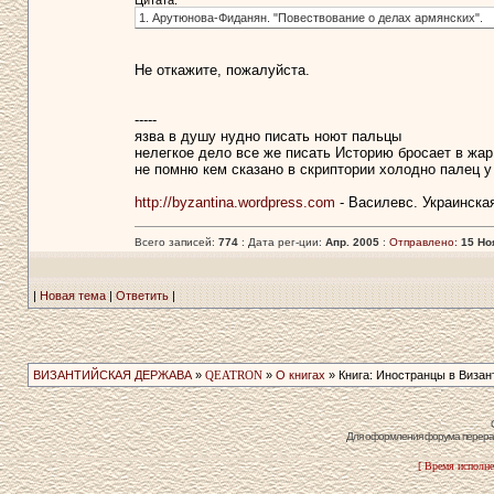
Цитата:
1. Арутюнова-Фиданян. "Повествование о делах армянских".
Не откажите, пожалуйста.
-----
язва в душу нудно писать ноют пальцы
нелегкое дело все же писать Историю бросает в жар
не помню кем сказано в скриптории холодно палец у
http://byzantina.wordpress.com
- Василевс. Украинска
Всего записей:
774
: Дата рег-ции:
Апр. 2005
:
Отправлено:
15 Но
|
Новая тема
|
Ответить
|
ВИЗАНТИЙСКАЯ ДЕРЖАВА
»
QEATRON
»
О книгах
» Книга: Иностранцы в Визант
Для оформления форума перераб
[ Время исполне