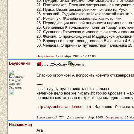
20. Нуждин. Византийские политэмигранты в отношен
21. Поляковская. Плен как экстремальная ситуация с
22. Пуцко. Византийские резчики пок аню на Руси.
23. ятницкий. Судьба византийской золотой иконки в
24. Романчук. Жалобы ссыльных как источник.
25. Периодизация военной активности норманнов на 
26. Степаненко К толкования понятия "ивир" в источн
27. Суханова. Греческая философская терминология 
28. Фонкич. О происхождении Мадридской рукописи
29. Варвары в среде господ. класса Византии в 4-6 в
30. Ченцова. О причинах путешествоя паломника 15 в
Отправлено:
12 Ноября, 2005 - 17:17:03
Баудолино
Спасибо огромное! А попросить кое-что отсканирова
Куропалат
Откуда:
Харьков,
-----
Украина
язва в душу нудно писать ноют пальцы
нелегкое дело все же писать Историю бросает в жар
не помню кем сказано в скриптории холодно палец у
http://byzantina.wordpress.com
- Василевс. Украинска
Всего записей:
774
: Дата рег-ции:
Апр. 2005
:
Отправлено:
15 Ноя
Незнакомец
Ага