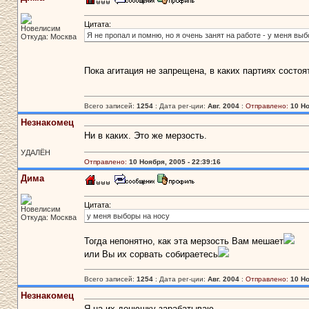
Цитата:
Новелисим
Я не пропал и помню, но я очень занят на работе - у меня вы
Откуда: Москва
Пока агитация не запрещена, в каких партиях состоя
Всего записей:
1254
: Дата рег-ции:
Авг. 2004
:
Отправлено:
10 Но
Незнакомец
Ни в каких. Это же мерзость.
УДАЛЁН
Отправлено:
10 Ноября, 2005 - 22:39:16
Дима
Цитата:
Новелисим
у меня выборы на носу
Откуда: Москва
Тогда непонятно, как эта мерзость Вам мешает
или Вы их сорвать собираетесь
Всего записей:
1254
: Дата рег-ции:
Авг. 2004
:
Отправлено:
10 Но
Незнакомец
Я на их денюшку зарабатываю.