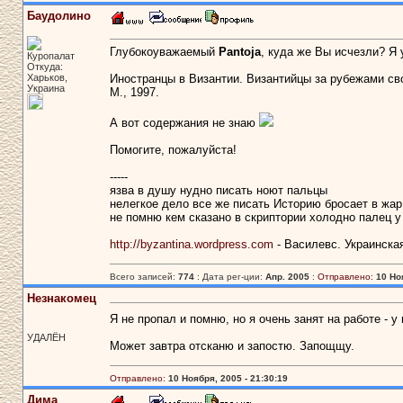
Баудолино
Глубокоуважаемый
Pantoja
, куда же Вы исчезли? Я 
Куропалат
Откуда:
Харьков,
Иностранцы в Византии. Византийцы за рубежами свое
Украина
М., 1997.
А вот содержания не знаю
Помогите, пожалуйста!
-----
язва в душу нудно писать ноют пальцы
нелегкое дело все же писать Историю бросает в жар
не помню кем сказано в скриптории холодно палец у
http://byzantina.wordpress.com
- Василевс. Украинска
Всего записей:
774
: Дата рег-ции:
Апр. 2005
:
Отправлено:
10 Но
Незнакомец
Я не пропал и помню, но я очень занят на работе - 
УДАЛЁН
Может завтра отсканю и запостю. Запощщу.
Отправлено:
10 Ноября, 2005 - 21:30:19
Дима