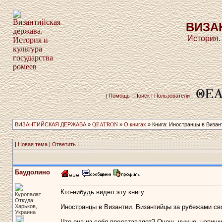
ВИЗА
История.
|
Помощь
|
Поиск
|
Пользователи
|
ВИЗАНТИЙСКАЯ ДЕРЖАВА
»
QEATRON
»
О книгах
» Книга: Иностранцы в Визант
|
Новая тема
|
Ответить
|
Баудолино
Кто-нибудь видел эту книгу:
Куропалат
Откуда:
Харьков,
Иностранцы в Византии. Византийцы за рубежами свое
Украина
Что она из себя представляет? Очень нужно, напиши