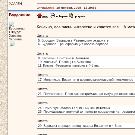
УДАЛЁН
Отправлено:
15 Ноября, 2005 - 12:20:53
Баудолино
Конечно, все очень интересно и хочется все... А ма
Куропалат
Откуда:
Харьков,
Цитата:
Украина
5. Бородин. Варвары в Равеннском экзархате.
6. Буданова. Трансформация образа варвара.
Цитата:
9. Каковкин. Египтяне в Византии
10. Князький. Половцы в Византии
11. Козлов. Федераты империи в 4-5 вв.
Цитата:
17. Мельников. Византия в древнескандинавской письменност
Цитата:
21. Поляковская. Плен как экстремальная ситуация столкнован
Цитата:
24. Романчук. Жалобы ссыльных как источник.
25. Периодизация военной активности норманнов на треррито
Цитата:
29. Варвары в среде господ. класса Византии в 4-6 вв.