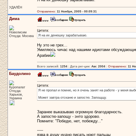
УДАЛЁН
Отправлено:
11 Ноября, 2005 - 00:09:31
Дима
Цитата:
Новелисим
Я на их денюшку зарабатываю.
Откуда: Москва
Ну это не грех...
Умиляюсь чичас над нашими идиотами обсуждающими
Арабии
Всего записей:
1254
: Дата рег-ции:
Авг. 2004
:
Отправлено:
11 Но
Баудолино
Цитата:
Куропалат
Я не пропал и помню, но я очень занят на работе - у меня вы
Откуда:
Харьков,
Может завтра отсканю и запостю. Запощщу.
Украина
Заранее выказываю огромную благодарность.
А запостю-запощу - энто здорово.
Помните: "Победю, нет, побежду..."
-----
язва в душу нудно писать ноют пальцы