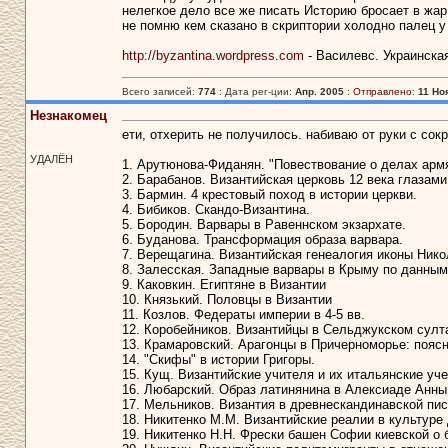
нелегкое дело все же писать Историю бросает в жар
не помню кем сказано в скриптории холодно палец у
http://byzantina.wordpress.com
- Василевс. Украинска
Всего записей:
774
: Дата рег-ции:
Апр. 2005
:
Отправлено:
11 Ноя
Незнакомец
ети, отхерить не получилось. набиваю от руки с со
УДАЛЁН
1. Арутюнова-Фиданян. "Повествование о делах армя
2. Барабанов. Византийская церковь 12 века глазами
3. Бармин. 4 крестовый поход в истории церкви.
4. Бибиков. Скандо-Византина.
5. Бородин. Варвары в Равеннском экзархате.
6. Буданова. Трансформация образа варвара.
7. Верещагина. Византийская генеалогия иконы Нико
8. Залесская. Западные варвары в Крыму по данным
9. Каковкин. Египтяне в Византии
10. Князький. Половцы в Византии
11. Козлов. Федераты империи в 4-5 вв.
12. Коробейников. Византийцы в Сельджукском султ
13. Крамаровский. Арагонцы в Причерноморье: поясно
14. "Скифы" в истории Григоры.
15. Кущ. Византийские учителя и их итальянские учен
16. Любарский. Образ латинянина в Алексиаде Анны
17. Мельников. Византия в древнескандинавской пи
18. Никитенко М.М. Византийские реалии в культуре 
19. Никитенко Н.Н. Фрески башен Софии киевской о