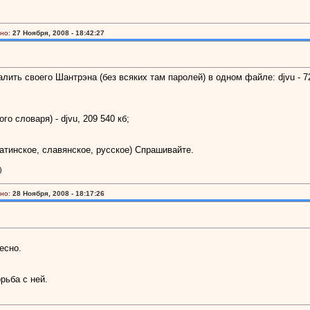
но:
27 Ноября, 2008 - 18:42:27
лить своего Шантрэна (без всяких там паролей) в одном файле: djvu - 72
го словаря) - djvu, 209 540 кб;
 латинское, славянское, русское) Спрашивайте.
)
но:
28 Ноября, 2008 - 18:17:26
есно.
рьба с ней.