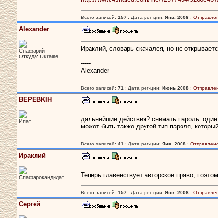
Всего записей:
157
: Дата рег-ции:
Янв. 2008
:
Отправлен
Alexander
Ираклий, словарь скачался, но не открывает
Спафарий
Откуда: Ukraine
-----
Alexander
Всего записей:
71
: Дата рег-ции:
Июнь 2008
:
Отправлен
BEPEBKIH
дальнейшие действия? снимать пароль. один 
Ипат
может быть также другой тип пароля, которы
Всего записей:
41
: Дата рег-ции:
Янв. 2008
:
Отправлено
Ираклий
Теперь главенствует авторское право, поэто
Спафарокандидат
Всего записей:
157
: Дата рег-ции:
Янв. 2008
:
Отправлен
Сергей