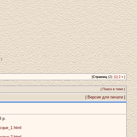
?
|
[
Страниц
(2):
[1]
2
»
]
|
Поиск в теме
|
|
Версия для печати
|
8 p.
cque_1.html
cque-2.html