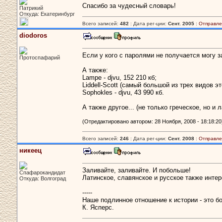
Спасибо за чудесный словарь!
Патрикий
Откуда: Екатеринбург
Всего записей:
482
: Дата рег-ции:
Сент. 2005
:
Отправле
diodoros
Если у кого с паролями не получается могу за
Протоспафарий
А также:
Lampe - djvu, 152 210 кб;
Liddell-Scott (самый большой из трех видов это
Sophokles - djvu, 43 990 кб.
А также другое... (не только греческое, но и
(Отредактировано автором: 28 Ноября, 2008 - 18:18:20
Всего записей:
246
: Дата рег-ции:
Сент. 2008
:
Отправле
никеец
Заливайте, заливайте. И побольше!
Спафарокандидат
Латинское, славянское и русское также интер
Откуда: Волгоград
-----
Наше подлинное отношение к истории - это бо
К. Ясперс.