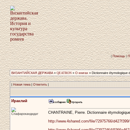
|
Помощь
|
П
ВИЗАНТИЙСКАЯ ДЕРЖАВА
»
QEATRON
»
О книгах
» Dictionnaire étymologique­ 
|
Новая тема
|
Ответить
|
Ираклий
CHANTRAINE, Pierre. Dictionnaire étymologique d
Спафарокандидат
http://www.4shared.com/file/72975766/d427f39
http://www.4shared.com/file/72977464/9266e46