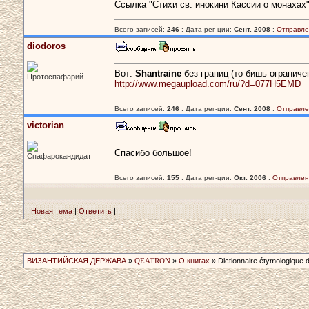
Ссылка "Стихи св. инокини Кассии о монахах"
Всего записей:
246
: Дата рег-ции:
Сент. 2008
:
Отправле
diodoros
Вот:
Shantraine
без границ (то бишь ограниче
Протоспафарий
http://www.megaupload.com/ru/?d=077H5EMD
Всего записей:
246
: Дата рег-ции:
Сент. 2008
:
Отправле
victorian
Спасибо большое!
Спафарокандидат
Всего записей:
155
: Дата рег-ции:
Окт. 2006
:
Отправлен
|
Новая тема
|
Ответить
|
ВИЗАНТИЙСКАЯ ДЕРЖАВА
»
QEATRON
»
О книгах
» Dictionnaire étymologique­ 