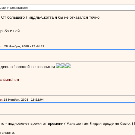
 смогу заниматься
ь. От большого Лиддль-Скотта я бы не отказался точно.
рьба с ней.
о:
28 Ноября, 2008 - 19:44:31
Здесь о 'паролей' не говорится
zantium.htm
о:
28 Ноября, 2008 - 19:52:04
 что - подновляет время от времени? Раньше там Лидля вроде не было. (Т
 знаете.