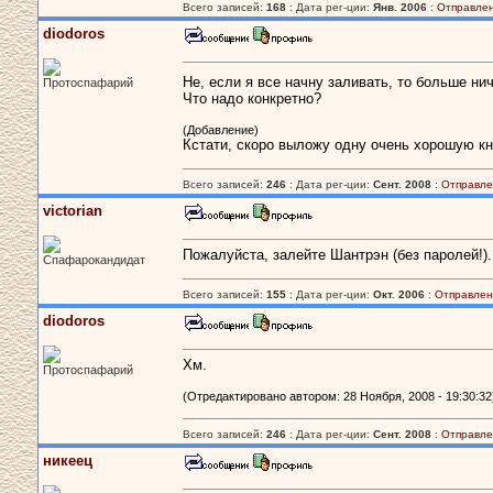
Всего записей:
168
: Дата рег-ции:
Янв. 2006
:
Отправлен
diodoros
Не, если я все начну заливать, то больше ни
Протоспафарий
Что надо конкретно?
(Добавление)
Кстати, скоро выложу одну очень хорошую кн
Всего записей:
246
: Дата рег-ции:
Сент. 2008
:
Отправле
victorian
Пожалуйста, залейте Шантрэн (без паролей!).
Спафарокандидат
Всего записей:
155
: Дата рег-ции:
Окт. 2006
:
Отправлен
diodoros
Хм.
Протоспафарий
(Отредактировано автором: 28 Ноября, 2008 - 19:30:32
Всего записей:
246
: Дата рег-ции:
Сент. 2008
:
Отправле
никеец