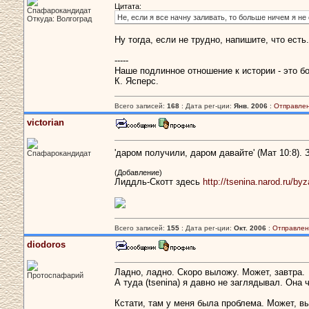
Цитата:
Спафарокандидат
Не, если я все начну заливать, то больше ничем я не
Откуда: Волгоград
Ну тогда, если не трудно, напишите, что ест
-----
Наше подлинное отношение к истории - это бо
К. Ясперс.
Всего записей:
168
: Дата рег-ции:
Янв. 2006
:
Отправлен
victorian
'даром получили, даром давайте' (Maт 10:8). 
Спафарокандидат
(Добавление)
Лиддль-Скотт здесь
http://tsenina.narod.ru/by
Всего записей:
155
: Дата рег-ции:
Окт. 2006
:
Отправлен
diodoros
Ладно, ладно. Скоро выложу. Может, завтра.
Протоспафарий
А туда (tsenina) я давно не заглядывал. Она
Кстати, там у меня была проблема. Может, вы