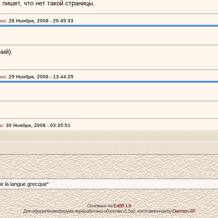
 пишет, что нет такой страницы.
но:
28 Ноября, 2008 - 20:45:33
ний).
но:
29 Ноября, 2008 - 13:44:29
о:
30 Ноября, 2008 - 03:35:51
de la langue grecque*
Основано на
ExBB 1.9
Для оформления форума переработана оболочка v1.5a2, изготовленная by
Daemon.XP