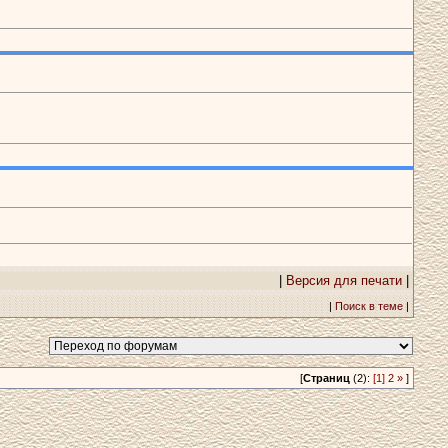
|
Версия для печати
|
|
Поиск в теме
|
[
Страниц
(2):
[1]
2
»
]