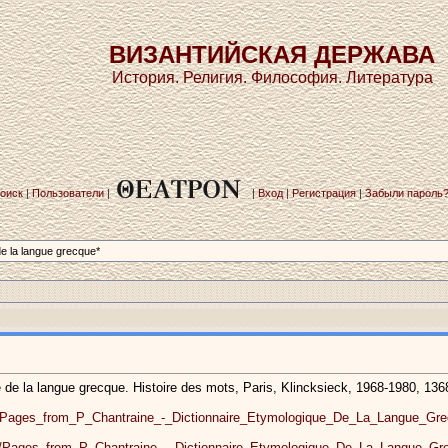
ВИЗАНТИЙСКАЯ ДЕРЖАВА
История. Религия. Философия. Литература
оиск
|
Пользователи
|
|
Вход
|
Регистрация
|
Забыли пароль
de la langue grecque*
e la langue grecque. Histoire des mots, Paris, Klincksieck, 1968-1980, 136
9/Pages_from_P_Chantraine_-_Dictionnaire_Etymologique_De_La_Langue_Gre
7/Pages_from_P_Chantraine_-_Dictionnaire_Etymologique_De_La_Langue_Gre