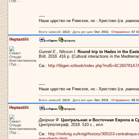
(Тур ...
-----
Наше царство не Римское, но - Христово (
св. равно
Всего записей:
1613
: Дата рег-ции:
Окт. 2011
:
Отправлено:
07 О
Heptastilit
Gunnel E., Nilsson I
.
Round trip to Hades in the Easte
Севаст
Brill, 2018. 416 p. (Cultural interactions in the Mediterr
Откуда:
Константинополь
(Тур ...
См.:
http://libgen.io/book/index.php?md5=6C26078
-----
Наше царство не Римское, но - Христово (
св. равно
Всего записей:
1613
: Дата рег-ции:
Окт. 2011
:
Отправлено:
08 О
Heptastilit
Дворник Ф
.
Центральная и Восточная Европа в Ср
Севаст
Центрполиграф, 2018. 510 с., илл.
Откуда:
Константинополь
(Тур ...
См.:
http://mirknig.su/knigi/history/300153-centralnaya
gosudarstv.html