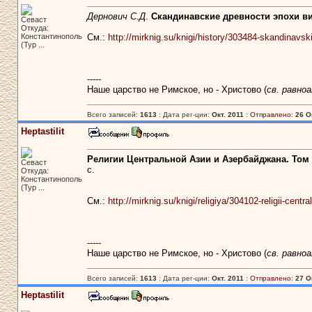
Дернович С.Д
.
Скандинавские древности эпохи ви
Севаст
Откуда:
Константинополь
См.:
http://mirknig.su/knigi/history/303484-skandinavski
(Тур ...
-----
Наше царство не Римское, но - Христово (
св. равно
Всего записей:
1613
: Дата рег-ции:
Окт. 2011
:
Отправлено:
26 О
Heptastilit
Религии Центральной Азии и Азербайджана. Том 
Севаст
с.
Откуда:
Константинополь
(Тур ...
См.:
http://mirknig.su/knigi/religiya/304102-religii-cent
-----
Наше царство не Римское, но - Христово (
св. равно
Всего записей:
1613
: Дата рег-ции:
Окт. 2011
:
Отправлено:
27 О
Heptastilit