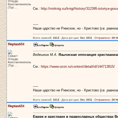
Откуда:
Константинополь
(Тур ...
См.:
http://mirknig.su/knigi/history/312395-istoriya-gos
-----
Наше царство не Римское, но - Христово (
св. равно
Всего записей:
1613
: Дата рег-ции:
Окт. 2011
:
Отправлено:
28 Н
Heptastilit
Ведешкин М.А
.
Языческая оппозиция христианиза
Севаст
Откуда:
Константинополь
(Тур ...
См.:
https://www.ozon.ru/context/detail/id/144713815/
-----
Наше царство не Римское, но - Христово (
св. равно
Всего записей:
1613
: Дата рег-ции:
Окт. 2011
:
Отправлено:
28 Н
Heptastilit
Евреи и христиане в православных обществах 
Севаст