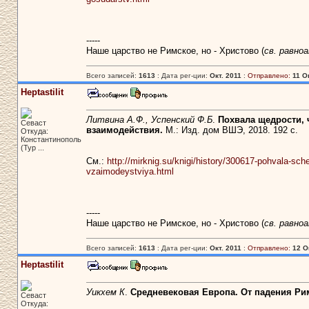
-----
Наше царство не Римское, но - Христово (
св. равно
Всего записей:
1613
: Дата рег-ции:
Окт. 2011
:
Отправлено:
11 О
Heptastilit
Литвина А.Ф., Успенский Ф.Б
.
Похвала щедрости, ч
Севаст
взаимодействия.
М.: Изд. дом ВШЭ, 2018. 192 с.
Откуда:
Константинополь
(Тур ...
См.:
http://mirknig.su/knigi/history/300617-pohvala-sc
vzaimodeystviya.html
-----
Наше царство не Римское, но - Христово (
св. равно
Всего записей:
1613
: Дата рег-ции:
Окт. 2011
:
Отправлено:
12 О
Heptastilit
Уикхем К
.
Средневековая Европа. От падения Ри
Севаст
Откуда: