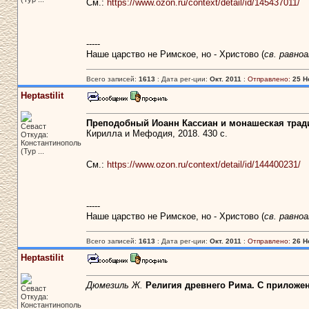
См.:
https://www.ozon.ru/context/detail/id/145437011/
-----
Наше царство не Римское, но - Христово (
св. равно
Всего записей:
1613
: Дата рег-ции:
Окт. 2011
:
Отправлено:
25 Н
Heptastilit
Преподобный Иоанн Кассиан и монашеская тради
Севаст
Кирилла и Мефодия, 2018. 430 с.
Откуда:
Константинополь
(Тур ...
См.:
https://www.ozon.ru/context/detail/id/144400231/
-----
Наше царство не Римское, но - Христово (
св. равно
Всего записей:
1613
: Дата рег-ции:
Окт. 2011
:
Отправлено:
26 Н
Heptastilit
Дюмезиль Ж.
Религия древнего Рима. С приложе
Севаст
Откуда:
Константинополь