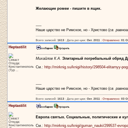
Желающие ромеи - пишите в ящик.
-----
Наше царство не Римское, но - Христово (
св. равно
Всего записей:
1613
: Дата рег-ции:
Окт. 2011
:
Отправлено:
01 О
Heptastilit
Михайлов К.А
.
Элитарный погребальный обряд Д
Севаст
Откуда:
Константинополь
См.:
http://mirknig.su/knigi/history/298504-elitarnyy-po
(Тур ...
-----
Наше царство не Римское, но - Христово (
св. равно
Всего записей:
1613
: Дата рег-ции:
Окт. 2011
:
Отправлено:
03 О
Heptastilit
Европа святых. Социальные, политические и кул
Севаст
Откуда:
Константинополь
См.:
http://mirknig.su/knigi/guman_nauki/299537-evropa