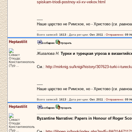
spiskam-triodi-postnoy-xii-xv-vekov.html
-----
Наше царство не Римское, но - Христово (
св. равно
Всего записей:
1613
: Дата рег-ции:
Окт. 2011
:
Отправлено:
09 Н
Heptastilit
Жигалова Н.
Турки и турецкая угроза в византийс
Севаст
Откуда:
Константинополь
(Тур ...
См.:
http://mirknig.su/knigi/history/307623-turki-i-turec
-----
Наше царство не Римское, но - Христово (
св. равно
Всего записей:
1613
: Дата рег-ции:
Окт. 2011
:
Отправлено:
09 Н
Heptastilit
Byzantine Narrative: Papers in Honour of Roger Sco
Севаст
Откуда:
Константинополь
(Тур ...
См.:
http://libgen.io/book/index.php?md5=8AD1A67