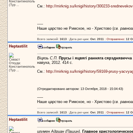
Константинополь
(Тур ...
См.:
http://mirknig.su/knigi/history/300233-sredneveko
-----
Наше царство не Римское, но - Христово (
св. равно
Всего записей:
1613
: Дата рег-ции:
Окт. 2011
:
Отправлено:
12 О
Heptastilit
Віцязь С.П
.
Прусы і яцвягі ранняга сярэднявечч
Севаст
навука, 2012. 414 c.
Откуда:
Константинополь
(Тур ...
См.:
http://mirknig.su/knigi/history/59169-prusy-yac
(Отредактировано автором: 13 Октября, 2018 - 15:04:43)
-----
Наше царство не Римское, но - Христово (
св. равно
Всего записей:
1613
: Дата рег-ции:
Окт. 2011
:
Отправлено:
12 О
Heptastilit
игумен Адриан (Пашин)
.
Главное христологическо
Севаст