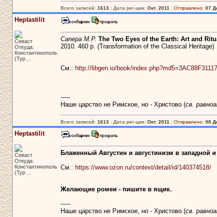
Всего записей:
1613
: Дата рег-ции:
Окт. 2011
:
Отправлено:
07 Д
Heptastilit
Canepa M.P.
The Two Eyes of the Earth: Art and Rit
Севаст
2010. 460 p. (Transformation of the Classical Heritage)
Откуда:
Константинополь
(Тур ...
См.:
http://libgen.io/book/index.php?md5=3AC88F31
-----
Наше царство не Римское, но - Христово (
св. равно
Всего записей:
1613
: Дата рег-ции:
Окт. 2011
:
Отправлено:
08 Д
Heptastilit
Блаженный Августин и августинизм в западной и
Севаст
Откуда:
Константинополь
См.:
https://www.ozon.ru/context/detail/id/140374518/
(Тур ...
Желающие ромеи - пишите в ящик.
-----
Наше царство не Римское, но - Христово (
св. равно