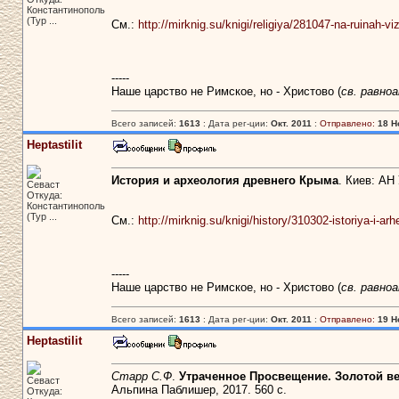
Константинополь
(Тур ...
См.:
http://mirknig.su/knigi/religiya/281047-na-ruinah-viz
-----
Наше царство не Римское, но - Христово (
св. равно
Всего записей:
1613
: Дата рег-ции:
Окт. 2011
:
Отправлено:
18 Н
Heptastilit
История и археология древнего Крыма
. Киев: АН 
Севаст
Откуда:
Константинополь
(Тур ...
См.:
http://mirknig.su/knigi/history/310302-istoriya-i-a
-----
Наше царство не Римское, но - Христово (
св. равно
Всего записей:
1613
: Дата рег-ции:
Окт. 2011
:
Отправлено:
19 Н
Heptastilit
Старр С.Ф
.
Утраченное Просвещение. Золотой ве
Севаст
Альпина Паблишер, 2017. 560 с.
Откуда: