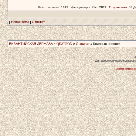
Всего записей:
1613
: Дата рег-ции:
Окт. 2011
:
Отправлено:
08 Д
|
Новая тема
|
Ответить
|
ВИЗАНТИЙСКАЯ ДЕРЖАВА
»
QEATRON
»
О книгах
» Книжные новости
Для оформления форума перераб
[ Время исполнен