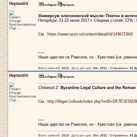
Heptastilit
Универсум платоновской мысли: Платон и античн
Севаст
Петербург, 21-22 июня 2017 г. Сборник статей. СПб.: 
Откуда:
Константинополь
(Тур ...
См.:
https://www.ozon.ru/context/detail/id/143672342/
-----
Наше царство не Римское, но - Христово (
св. равно
Всего записей:
1613
: Дата рег-ции:
Окт. 2011
:
Отправлено:
03 Д
Heptastilit
Chitwood Z
.
Byzantine Legal Culture and the Roman 
Севаст
Откуда:
Константинополь
(Тур ...
См.:
http://libgen.io/book/index.php?md5=DF7E1E
-----
Наше царство не Римское, но - Христово (
св. равно
Всего записей:
1613
: Дата рег-ции:
Окт. 2011
:
Отправлено:
03 Д