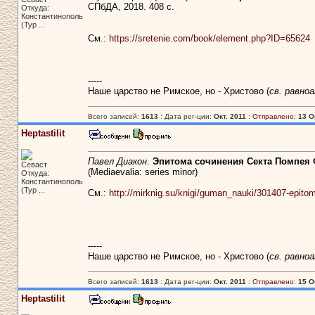
СПбДА, 2018. 408 с.
Откуда:
Константинополь
(Тур ...
См.:
https://sretenie.com/book/element.php?ID=65624
-----
Наше царство не Римское, но - Христово (
св. равно
Всего записей:
1613
: Дата рег-ции:
Окт. 2011
:
Отправлено:
13 О
Heptastilit
Павел Диакон
.
Эпитома сочинения Секта Помпея 
Севаст
(Mediaevalia: series minor)
Откуда:
Константинополь
(Тур ...
См.:
http://mirknig.su/knigi/guman_nauki/301407-epito
-----
Наше царство не Римское, но - Христово (
св. равно
Всего записей:
1613
: Дата рег-ции:
Окт. 2011
:
Отправлено:
15 О
Heptastilit