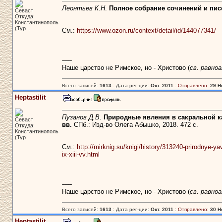
Леонтьев К.Н
.
Полное собрание сочинений и пис
Севаст
Откуда:
Константинополь
(Тур ...
См.:
https://www.ozon.ru/context/detail/id/144077341/
-----
Наше царство не Римское, но - Христово (
св. равно
Всего записей:
1613
: Дата рег-ции:
Окт. 2011
:
Отправлено:
29 Н
Heptastilit
Пузанов Д.В
.
Природные явления в сакральной ка
Севаст
вв.
СПб.: Изд-во Олега Абышко, 2018. 472 с.
Откуда:
Константинополь
(Тур ...
См.:
http://mirknig.su/knigi/history/313240-prirodnye-y
ix-xiii-vv.html
-----
Наше царство не Римское, но - Христово (
св. равно
Всего записей:
1613
: Дата рег-ции:
Окт. 2011
:
Отправлено:
30 Н
Heptastilit