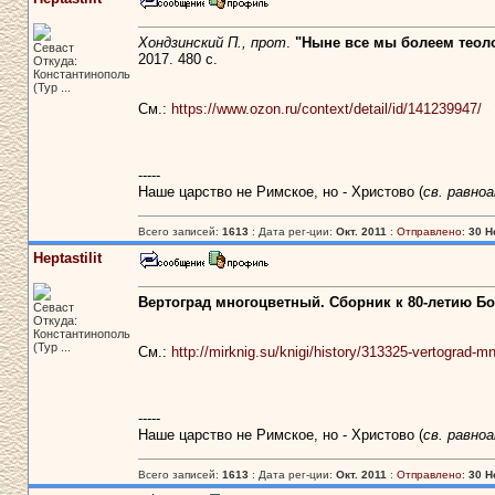
Хондзинский П., прот
.
"Ныне все мы болеем теоло
Севаст
2017. 480 с.
Откуда:
Константинополь
(Тур ...
См.:
https://www.ozon.ru/context/detail/id/141239947/
-----
Наше царство не Римское, но - Христово (
св. равно
Всего записей:
1613
: Дата рег-ции:
Окт. 2011
:
Отправлено:
30 Н
Heptastilit
Вертоград многоцветный. Сборник к 80-летию Б
Севаст
Откуда:
Константинополь
(Тур ...
См.:
http://mirknig.su/knigi/history/313325-vertograd-mn
-----
Наше царство не Римское, но - Христово (
св. равно
Всего записей:
1613
: Дата рег-ции:
Окт. 2011
:
Отправлено:
30 Н