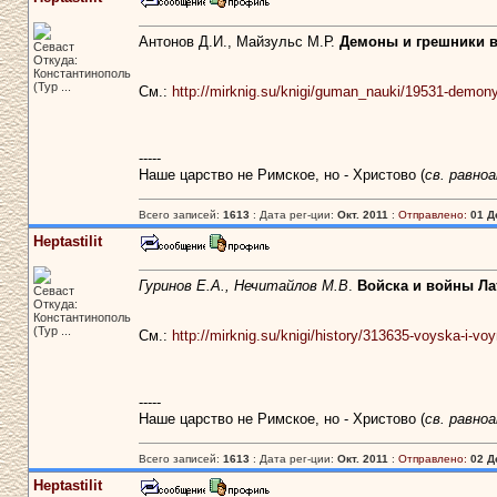
Антонов Д.И., Майзульс М.Р.
Демоны и грешники в
Севаст
Откуда:
Константинополь
(Тур ...
См.:
http://mirknig.su/knigi/guman_nauki/19531-demony-
-----
Наше царство не Римское, но - Христово (
св. равно
Всего записей:
1613
: Дата рег-ции:
Окт. 2011
:
Отправлено:
01 Д
Heptastilit
Гуринов Е.А., Нечитайлов М.В
.
Войска и войны Ла
Севаст
Откуда:
Константинополь
(Тур ...
См.:
http://mirknig.su/knigi/history/313635-voyska-i-v
-----
Наше царство не Римское, но - Христово (
св. равно
Всего записей:
1613
: Дата рег-ции:
Окт. 2011
:
Отправлено:
02 Д
Heptastilit