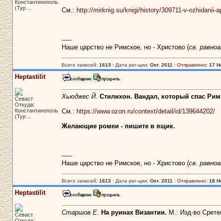
Константинополь
(Тур ...
См.:
http://mirknig.su/knigi/history/309711-v-ozhidanii
-----
Наше царство не Римское, но - Христово (
св. равно
Всего записей:
1613
: Дата рег-ции:
Окт. 2011
:
Отправлено:
17 Н
Heptastilit
Хьюджес Й
.
Стилихон. Вандал, который спас Рим
Севаст
Откуда:
Константинополь
См.:
https://www.ozon.ru/context/detail/id/139644202/
(Тур ...
Желающие ромеи - пишите в ящик.
-----
Наше царство не Римское, но - Христово (
св. равно
Всего записей:
1613
: Дата рег-ции:
Окт. 2011
:
Отправлено:
18 Н
Heptastilit
Старшов Е.
На руинах Византии.
М.: Изд-во Сретен
Севаст
Откуда: