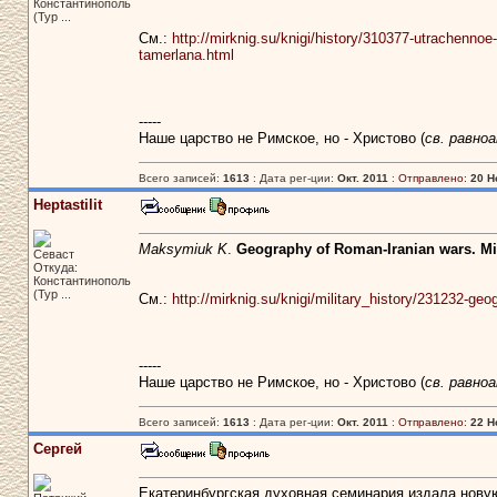
Константинополь
(Тур ...
См.:
http://mirknig.su/knigi/history/310377-utrachenno
tamerlana.html
-----
Наше царство не Римское, но - Христово (
св. равно
Всего записей:
1613
: Дата рег-ции:
Окт. 2011
:
Отправлено:
20 Н
Heptastilit
Maksymiuk K
.
Geography of Roman-Iranian wars. Mil
Севаст
Откуда:
Константинополь
(Тур ...
См.:
http://mirknig.su/knigi/military_history/231232-geo
-----
Наше царство не Римское, но - Христово (
св. равно
Всего записей:
1613
: Дата рег-ции:
Окт. 2011
:
Отправлено:
22 Н
Сергей
Екатеринбургская духовная семинария издала нову