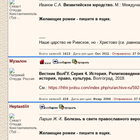
Иванов С.А
.
Византийское юродство.
М.: Междунар
Севаст
Откуда:
Константинополь
(Тур ...
Желающие ромеи - пишите в ящик.
-----
Наше царство не Римское, но - Христово (
св. равно
Всего записей:
1613
: Дата рег-ции:
Окт. 2011
:
Отправлено:
27 О
Музалон
Вестник ВолГУ. Серия 4. История. Религиоведен
Патрикий
история, право, культура.
Волгоград, 2018.
Откуда: Россия
См.:
https://hfrir.jvolsu.com/index.php/ru/archive-ru/592
Всего записей:
418
: Дата рег-ции:
Февр. 2006
:
Отправлено:
27 
Heptastilit
Ларше Ж.-К
.
Болезнь в свете православного вер
Севаст
Откуда:
Константинополь
(Тур ...
Желающие ромеи - пишите в ящик.