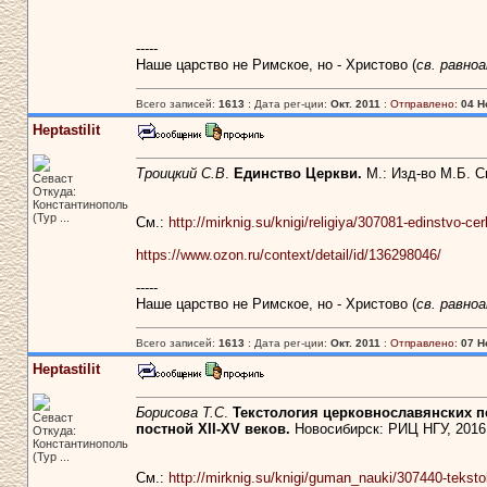
-----
Наше царство не Римское, но - Христово (
св. равно
Всего записей:
1613
: Дата рег-ции:
Окт. 2011
:
Отправлено:
04 Н
Heptastilit
Троицкий С.В
.
Единство Церкви.
М.: Изд-во М.Б. С
Севаст
Откуда:
Константинополь
(Тур ...
См.:
http://mirknig.su/knigi/religiya/307081-edinstvo-cer
https://www.ozon.ru/context/detail/id/136298046/
-----
Наше царство не Римское, но - Христово (
св. равно
Всего записей:
1613
: Дата рег-ции:
Окт. 2011
:
Отправлено:
07 Н
Heptastilit
Борисова Т.С
.
Текстология церковнославянских п
Севаст
постной XII-XV веков.
Новосибирск: РИЦ НГУ, 2016.
Откуда:
Константинополь
(Тур ...
См.:
http://mirknig.su/knigi/guman_nauki/307440-tekst