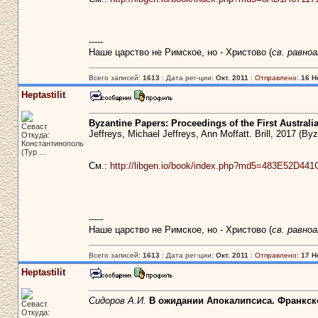
-----
Наше царство не Римское, но - Христово (
св. равно
Всего записей:
1613
: Дата рег-ции:
Окт. 2011
:
Отправлено:
16 Н
Heptastilit
Byzantine Papers: Proceedings of the First Austral
Севаст
Jeffreys, Michael Jeffreys, Ann Moffatt. Brill, 2017 (Byz
Откуда:
Константинополь
(Тур ...
См.:
http://libgen.io/book/index.php?md5=483E52D4
-----
Наше царство не Римское, но - Христово (
св. равно
Всего записей:
1613
: Дата рег-ции:
Окт. 2011
:
Отправлено:
17 Н
Heptastilit
Сидоров А.И.
В ожидании Апокалипсиса. Франкско
Севаст
Откуда: