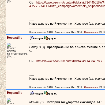
(Тур ...
См.:
https://www.ozon.ru/context/detail/id/144456187/?
4.VZx.V741TT&utm_campaign=ordermain_shippedcou
-----
Наше царство не Римское, но - Христово (
св. равно
Всего записей:
1613
: Дата рег-ции:
Окт. 2011
:
Отправлено:
27 Н
Heptastilit
Найду А. Д
.
Преображение во Христе. Учение о Хр
Севаст
с.
Откуда:
Константинополь
(Тур ...
См.:
https://www.ozon.ru/context/detail/id/140848786/
-----
Наше царство не Римское, но - Христово (
св. равно
Всего записей:
1613
: Дата рег-ции:
Окт. 2011
:
Отправлено:
27 Н
Heptastilit
Мишин Д.Е
.
История государства Лахмидов.
М.: С
Севаст