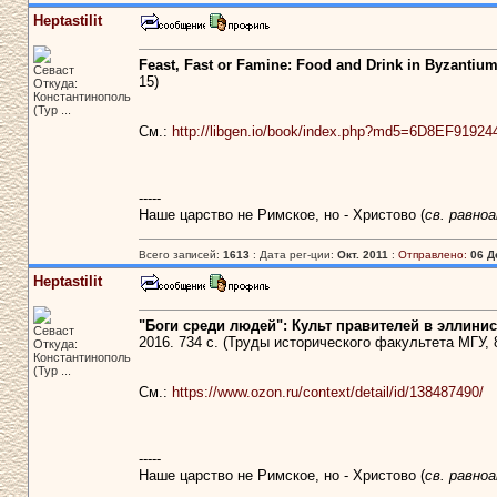
Heptastilit
Feast, Fast or Famine: Food and Drink in Byzantiu
Севаст
15)
Откуда:
Константинополь
(Тур ...
См.:
http://libgen.io/book/index.php?md5=6D8EF91
-----
Наше царство не Римское, но - Христово (
св. равно
Всего записей:
1613
: Дата рег-ции:
Окт. 2011
:
Отправлено:
06 Д
Heptastilit
"Боги среди людей": Культ правителей в эллини
Севаст
2016. 734 с. (Труды исторического факультета МГУ, 8
Откуда:
Константинополь
(Тур ...
См.:
https://www.ozon.ru/context/detail/id/138487490/
-----
Наше царство не Римское, но - Христово (
св. равно