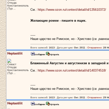
Откуда:
Константинополь
(Тур ...
См.:
https://www.ozon.ru/context/detail/id/135610372/
Желающие ромеи - пишите в ящик.
-----
Наше царство не Римское, но - Христово (
св. равно
Всего записей:
1613
: Дата рег-ции:
Окт. 2011
:
Отправлено:
28 Н
Heptastilit
Блаженный Августин и августинизм в западной и
Севаст
Откуда:
Константинополь
См.:
https://www.ozon.ru/context/detail/id/140374518/
(Тур ...
-----
Наше царство не Римское, но - Христово (
св. равно
Всего записей:
1613
: Дата рег-ции:
Окт. 2011
:
Отправлено:
29 Н
Heptastilit