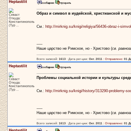
Heptastilit
Образ и символ в иудейской, христианской и м
Севаст
Откуда:
Константинополь
(Тур ...
См.:
http://mirknig.su/knigi/religiya/56436-obraz-i-simv
-----
Наше царство не Римское, но - Христово (
св. равно
Всего записей:
1613
: Дата рег-ции:
Окт. 2011
:
Отправлено:
01 Д
Heptastilit
Проблемы социальной истории и культуры средн
Севаст
Откуда:
Константинополь
(Тур ...
См.:
http://mirknig.su/knigi/history/313290-problemy-soc
-----
Наше царство не Римское, но - Христово (
св. равно
Всего записей:
1613
: Дата рег-ции:
Окт. 2011
:
Отправлено:
01 Д
Heptastilit