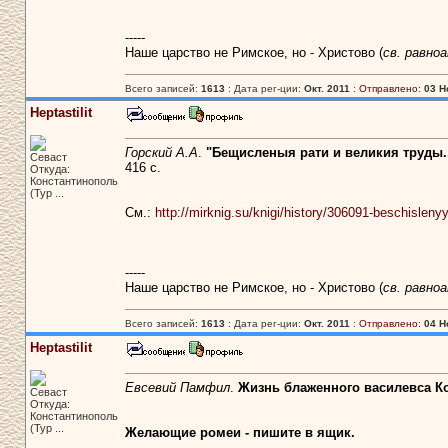
-----
Наше царство не Римское, но - Христово (
св. равно
Всего записей:
1613
: Дата рег-ции:
Окт. 2011
:
Отправлено:
03 Н
Heptastilit
Горский А.А
.
"Бещисленыя рати и великия труды..
Севаст
416 с.
Откуда:
Константинополь
(Тур ...
См.:
http://mirknig.su/knigi/history/306091-beschislenyya
-----
Наше царство не Римское, но - Христово (
св. равно
Всего записей:
1613
: Дата рег-ции:
Окт. 2011
:
Отправлено:
04 Н
Heptastilit
Евсевий Памфил
.
Жизнь блаженного василевса Ко
Севаст
Откуда:
Константинополь
(Тур ...
Желающие ромеи - пишите в ящик.