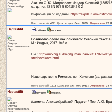
Патрикий
Акишин С. Ю. Митрополит Исидор Киевский (1385/13
Откуда:
Екатеринбург
с., цв. ил. ISBN 978-5-6041842-0-2
Информация об издании:
https://ekpds.ru/novosti/nov
Всего записей:
482
: Дата рег-ции:
Сент. 2005
:
Отправлено:
23 Н
Heptastilit
Возлюблю слово как ближнего: Учебный текст в
Севаст
М.: Индрик, 2017. 946 с.
Откуда:
Константинополь
(Тур ...
См.:
http://mirknig.su/knigi/guman_nauki/311702-vozly
srednevekove.html
-----
Наше царство не Римское, но - Христово (
св. равно
Всего записей:
1613
: Дата рег-ции:
Окт. 2011
:
Отправлено:
24 Н
Heptastilit
Климент Александрийский
.
Педагог
/ Пер. А.Ю. Бра
Севаст
Откуда:
Константинополь
(Тур ...