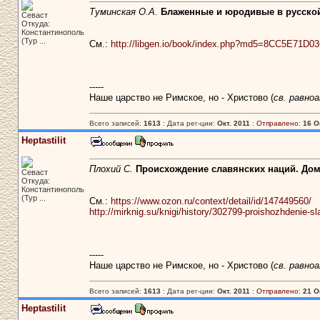
Туминская О.А
.
Блаженные и юродивые в русской 
Севаст
Откуда:
Константинополь
(Тур ...
См.:
http://libgen.io/book/index.php?md5=8CC5E71
-----
Наше царство не Римское, но - Христово (
св. равно
Всего записей:
1613
: Дата рег-ции:
Окт. 2011
:
Отправлено:
16 О
Heptastilit
Плохий С.
Происхождение славянских наций. Дом
Севаст
Откуда:
Константинополь
(Тур ...
См.:
https://www.ozon.ru/context/detail/id/147449560/
http://mirknig.su/knigi/history/302799-proishozhdenie-sl
-----
Наше царство не Римское, но - Христово (
св. равно
Всего записей:
1613
: Дата рег-ции:
Окт. 2011
:
Отправлено:
21 О
Heptastilit