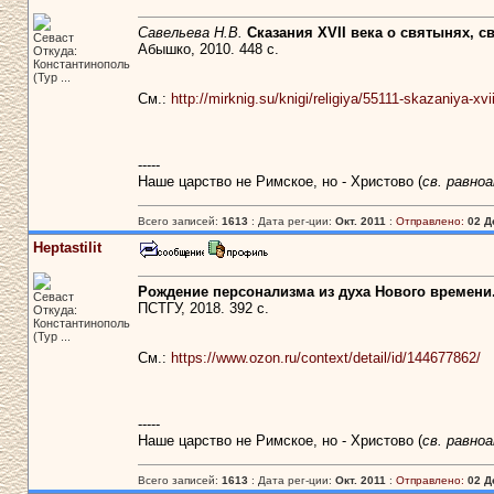
Савельева Н.В.
Сказания XVII века о святынях, с
Севаст
Абышко, 2010. 448 с.
Откуда:
Константинополь
(Тур ...
См.:
http://mirknig.su/knigi/religiya/55111-skazaniya-
-----
Наше царство не Римское, но - Христово (
св. равно
Всего записей:
1613
: Дата рег-ции:
Окт. 2011
:
Отправлено:
02 Д
Heptastilit
Рождение персонализма из духа Нового времени.
Севаст
ПСТГУ, 2018. 392 с.
Откуда:
Константинополь
(Тур ...
См.:
https://www.ozon.ru/context/detail/id/144677862/
-----
Наше царство не Римское, но - Христово (
св. равно
Всего записей:
1613
: Дата рег-ции:
Окт. 2011
:
Отправлено:
02 Д