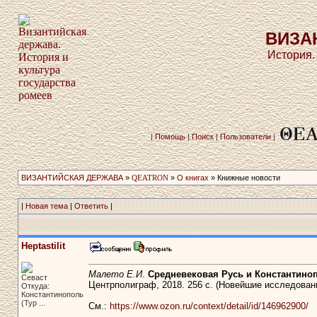
ВИЗА
История.
|
Помощь
|
Поиск
|
Пользователи
|
ВИЗАНТИЙСКАЯ ДЕРЖАВА
»
QEATRON
»
О книгах
» Книжные новости
|
Новая тема
|
Ответить
|
Heptastilit
Малето Е.И
.
Средневековая Русь и Константиноп
Севаст
Центрполиграф, 2018. 256 с. (Новейшие исследовани
Откуда:
Константинополь
(Тур ...
См.:
https://www.ozon.ru/context/detail/id/146962900/