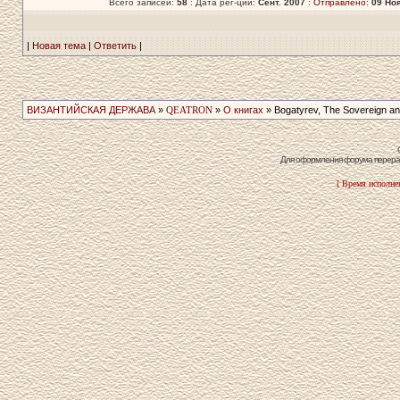
Всего записей:
58
: Дата рег-ции:
Сент. 2007
:
Отправлено:
09 Ноя
|
Новая тема
|
Ответить
|
ВИЗАНТИЙСКАЯ ДЕРЖАВА
»
QEATRON
»
О книгах
» Bogatyrev, The Sovereign an
Для оформления форума перераб
[ Время исполнен