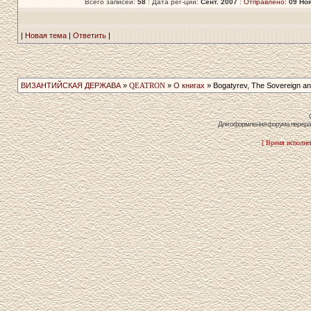
Всего записей:
58
: Дата рег-ции:
Сент. 2007
:
Отправлено:
09 Ноя
|
Новая тема
|
Ответить
|
ВИЗАНТИЙСКАЯ ДЕРЖАВА
»
QEATRON
»
О книгах
» Bogatyrev, The Sovereign an
Для оформления форума перераб
[ Время исполнен