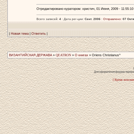
Отредактировано куратором: христич, 01 Июня, 2009 - 11:55:10
Всего записей:
4
: Дата рег-ции:
Сент. 2006
:
Отправлено:
07 Октя
|
Новая тема
|
Ответить
|
ВИЗАНТИЙСКАЯ ДЕРЖАВА
»
QEATRON
»
О книгах
» Oriens Christianus^
Для оформления форума перераб
[ Время исполнен