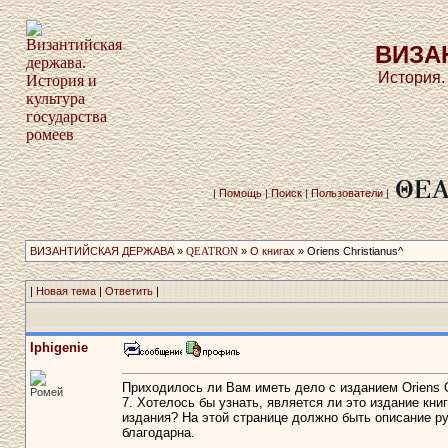
ВИЗА
История.
|
Помощь
|
Поиск
|
Пользователи
|
ВИЗАНТИЙСКАЯ ДЕРЖАВА
»
QEATRON
»
О книгах
» Oriens Christianus^
|
Новая тема
|
Ответить
|
Iphigenie
Приходилось ли Вам иметь дело с изданием Oriens C
Ромей
7. Хотелось бы узнать, является ли это издание кни
издания? На этой странице должно быть описание р
благодарна.