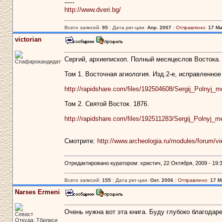
-----
http://www.dveri.bg/
Всего записей:
95
: Дата рег-ции:
Апр. 2007
:
Отправлено:
17 Ма
victorian
Сергий, архиепископ. Полный месяцеслов Востока.
Спафарокандидат
Том 1. Восточная агиология. Изд.2-е, исправленное
http://rapidshare.com/files/192504608/Sergij_Polnyj
Том 2. Святой Восток. 1876.
http://rapidshare.com/files/192511283/Sergij_Polnyj
Смотрите:
http://www.archeologia.ru/modules/forum/v
Отредактировано куратором: христич, 22 Октября, 2009 - 19:3
Всего записей:
155
: Дата рег-ции:
Окт. 2006
:
Отправлено:
17 М
Narses Ermeni
Очень нужна вот эта книга. Буду глубоко благодаре
Севаст
Откуда: Тбилиси