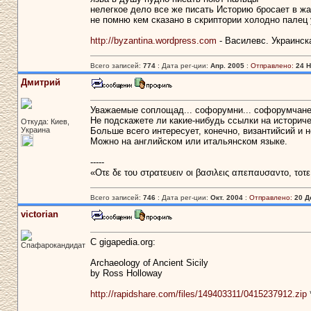
нелегкое дело все же писать Историю бросает в жа
не помню кем сказано в скриптории холодно палец 
http://byzantina.wordpress.com
- Василевс. Украинск
Всего записей:
774
: Дата рег-ции:
Апр. 2005
:
Отправлено:
24 Н
Дмитрий
Уважаемые соплощад... софорумни... софорумчане
Не подскажете ли какие-нибудь ссылки на историче
Откуда: Киев,
Украина
Больше всего интересует, конечно, византийсий и 
Можно на английском или итальянском языке.
-----
«Οτε δε του στρατευειν οι βασιλεις απεπαυσαντο, τοτ
Всего записей:
746
: Дата рег-ции:
Окт. 2004
:
Отправлено:
20 Д
victorian
C gigapedia.org:
Спафарокандидат
Archaeology of Ancient Sicily
by Ross Holloway
http://rapidshare.com/files/149403311/0415237912.zip