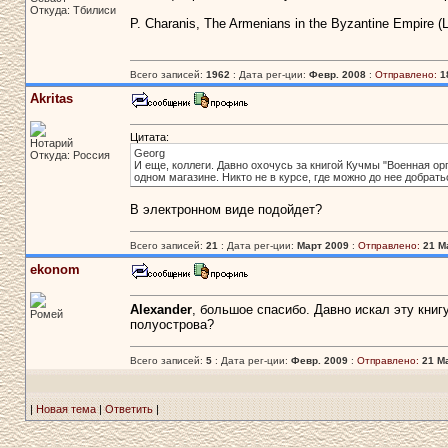
Откуда: Тбилиси
P. Charanis, The Armenians in the Byzantine Empire (L
Всего записей:
1962
: Дата рег-ции:
Февр. 2008
:
Отправлено:
1
Akritas
Цитата:
Нотарий
Georg
Откуда: Россия
И еще, коллеги. Давно охочусь за книгой Кучмы "Военная ор
одном магазине. Никто не в курсе, где можно до нее добрать
В электронном виде подойдет?
Всего записей:
21
: Дата рег-ции:
Март 2009
:
Отправлено:
21 Ма
ekonom
Alexander
, большое спасибо. Давно искал эту книг
Ромей
полуострова?
Всего записей:
5
: Дата рег-ции:
Февр. 2009
:
Отправлено:
21 Ма
|
Новая тема
|
Ответить
|