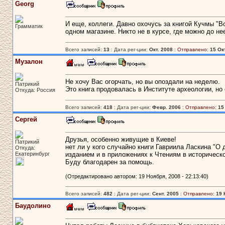
Georg
И еще, коллеги. Давно охочусь за книгой Кучмы "В
Грамматик
одном магазине. Никто не в курсе, где можно до не
Всего записей:
13
: Дата рег-ции:
Окт. 2008
:
Отправлено:
15 Ок
Музалон
Не хочу Вас огорчать, но вы опоздали на неделю.
Патрикий
Это книга продовалась в Институте археологии, но 
Откуда: Россия
Всего записей:
418
: Дата рег-ции:
Февр. 2006
:
Отправлено:
15
Сергей
Друзья, особенно живущие в Киеве!
Патрикий
нет ли у кого случайно книги Гавриила Ласкина "О
Откуда:
Екатеринбург
изданием и в приложениях к Чтениям в историческ
Буду благодарен за помощь.
(Отредактировано автором: 19 Ноября, 2008 - 22:13:40)
Всего записей:
482
: Дата рег-ции:
Сент. 2005
:
Отправлено:
19 
Баудолино