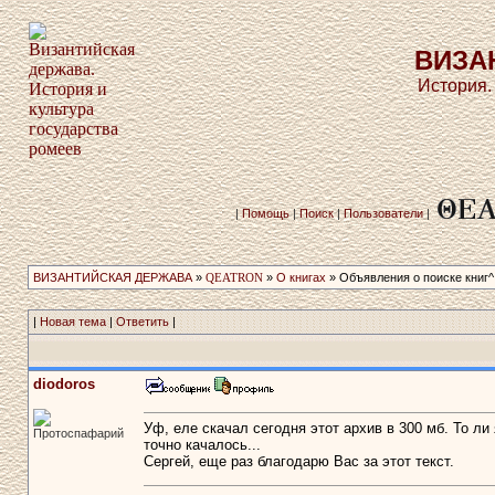
ВИЗА
История.
|
Помощь
|
Поиск
|
Пользователи
|
ВИЗАНТИЙСКАЯ ДЕРЖАВА
»
QEATRON
»
О книгах
» Объявления о поиске книг^
|
Новая тема
|
Ответить
|
diodoros
Уф, еле скачал сегодня этот архив в 300 мб. То ли
Протоспафарий
точно качалось...
Сергей, еще раз благодарю Вас за этот текст.