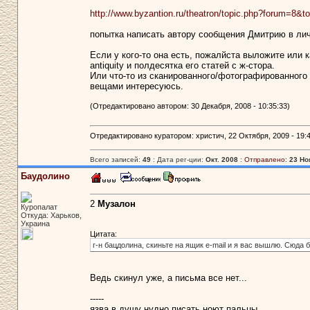
http://www.byzantion.ru/theatron/topic.php?forum=8&t
попытка написать автору сообщения Дмитрию в лич
Если у кого-то она есть, пожалйста выложите или ка
antiquity и полдесятка его статей с ж-стора.
Или что-то из сканированного/фотографированного 
вещами интересуюсь.
(Отредактировано автором: 30 Декабря, 2008 - 10:35:33)
Отредактировано куратором: христич, 22 Октября, 2009 - 19:4
Всего записей:
49
: Дата рег-ции:
Окт. 2008
:
Отправлено:
23 Но
Баудолино
2
Музалон
Куропалат
Откуда: Харьков,
Украина
Цитата:
г-н бацдолина, скиньте на ящик e-mail и я вас вышлю. Сюда б
Ведь скинул уже, а письма все нет...
-----
язва в душу нудно писать ноют пальцы