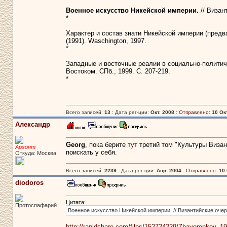
Военное искусство Никейской империи.
// Визан
*
Характер и состав знати Никейской империи (предвар
(1991). Waschington, 1997.
*
Западные и восточные реалии в социально-политич
Востоком. СПб., 1999. С. 207-219.
*
Всего записей:
13
: Дата рег-ции:
Окт. 2008
:
Отправлено:
10 Ок
Александр
Georg
, пока берите
тут
третий том "Культуры Визант
Архонт
поискать у себя.
Откуда: Москва
Всего записей:
2239
: Дата рег-ции:
Апр. 2004
:
Отправлено:
10 
diodoros
Цитата:
Протоспафарий
Военное искусство Никейской империи. // Византийские очер
http://rapidshare.com/files/152724229/Zhavoronkov_19