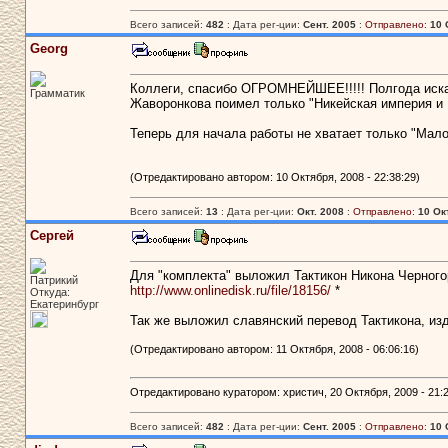
Всего записей:
482
: Дата рег-ции:
Сент. 2005
:
Отправлено:
10 
Georg
Коллеги, спасибо ОГРОМНЕЙШЕЕ!!!!! Полгода искал,
Грамматик
Жаворонкова поимел только "Никейская империя и 
Теперь для начала работы не хватает только "Мало
(Отредактировано автором: 10 Октября, 2008 - 22:38:29)
Всего записей:
13
: Дата рег-ции:
Окт. 2008
:
Отправлено:
10 Ок
Сергей
Для "комплекта" выложил Тактикон Никона Черного
Патрикий
http://www.onlinedisk.ru/file/18156/
*
Откуда:
Екатеринбург
Так же выложил славянский перевод Тактикона, из
(Отредактировано автором: 11 Октября, 2008 - 06:06:16)
Отредактировано куратором: христич, 20 Октября, 2009 - 21:2
Всего записей:
482
: Дата рег-ции:
Сент. 2005
:
Отправлено:
10 