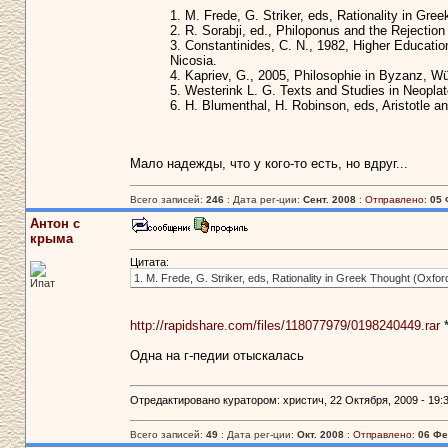
1. M. Frede, G. Striker, eds, Rationality in Gr
2. R. Sorabji, ed., Philoponus and the Rejection
3. Constantinides, C. N., 1982, Higher Educatio
Nicosia.
4. Kapriev, G., 2005, Philosophie in Byzanz, 
5. Westerink L. G. Texts and Studies in Neopla
6. H. Blumenthal, H. Robinson, eds, Aristotle an
Мало надежды, что у кого-то есть, но вдруг...
Всего записей:
246
: Дата рег-ции:
Сент. 2008
:
Отправлено:
05 
Антон с
крыма
Цитата:
1. M. Frede, G. Striker, eds, Rationality in Greek Thought (Oxfo
Ипат
http://rapidshare.com/files/118077979/0198240449.rar
Одна на г-педии отыскалась
Отредактировано куратором: христич, 22 Октября, 2009 - 19:3
Всего записей:
49
: Дата рег-ции:
Окт. 2008
:
Отправлено:
06 Фе