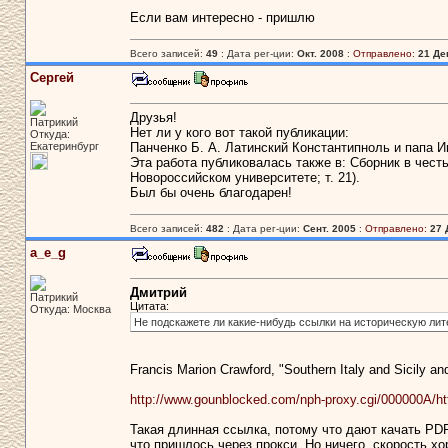
Если вам интересно - пришлю
Всего записей:
49
: Дата рег-ции:
Окт. 2008
:
Отправлено:
21 Де
Сергей
Друзья!
Патрикий
Нет ли у кого вот такой публикации:
Откуда:
Екатеринбург
Панченко Б. А. Латинский Константипноль и папа Инн
Эта работа публиковалась также в: Сборник в чест
Новороссийском университете; т. 21).
Был бы очень благодарен!
Всего записей:
482
: Дата рег-ции:
Сент. 2005
:
Отправлено:
27 
a_e_g
Дмитрий
Патрикий
Цитата:
Откуда: Москва
Не подскажете ли какие-нибудь ссылки на историческую лит
Francis Marion Crawford, "Southern Italy and Sicily and
http://www.gounblocked.com/nph-proxy.cgi/000000A
Такая длинная ссылка, потому что дают качать PD
что пришлось через прокси. Но ничего, скорость хо