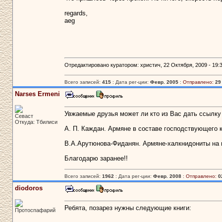
regards,
aeg
Отредактировано куратором: христич, 22 Октября, 2009 - 19:3
Всего записей:
415
: Дата рег-ции:
Февр. 2005
:
Отправлено:
29
Narses Ermeni
Увжаемые друзья может ли кто из Вас дать ссылку 
Севаст
Откуда: Тбилиси
А. П. Каждан. Армяне в составе господствующего к
В.А.Арутюнова-Фиданян. Армяне-халкнидониты на во
Благодарю заранее!!
Всего записей:
1962
: Дата рег-ции:
Февр. 2008
:
Отправлено:
0
diodoros
Ребята, позарез нужны следующие книги:
Протоспафарий