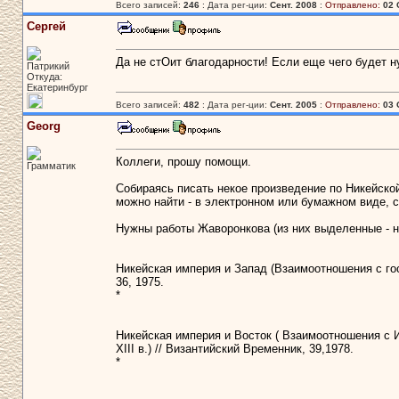
Всего записей:
246
: Дата рег-ции:
Сент. 2008
:
Отправлено:
02 
Сергей
Да не стОит благодарности! Если еще чего будет н
Патрикий
Откуда:
Екатеринбург
Всего записей:
482
: Дата рег-ции:
Сент. 2005
:
Отправлено:
03 
Georg
Коллеги, прошу помощи.
Грамматик
Собираясь писать некое произведение по Никейской 
можно найти - в электронном или бумажном виде, 
Нужны работы Жаворонкова (из них выделенные - 
Никейская империя и Запад (Взаимоотношения с го
36, 1975.
*
Никейская империя и Восток ( Взаимоотношения с И
XIII в.) // Византийский Временник, 39,1978.
*