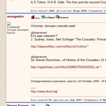
A.S.Tritton. H.A.R. Gibb. The first and the second Cru
Всего записей:
1962
: Дата рег-ции:
Февр. 2008
:
Отправлено:
1
armagedon
Victorian, болшое спасибо вам!
Спафарий
Откуда: Болгария,
Бургас
(Добавление)
Ето вам поможет?
J. Sydney Jones, Neil Schlager “The Crusades: Prima
http://depositfiles.com/ru/files/vb7vn0vul
*
(Добавление)
Sir Steven Runciman, «A History of the Crusades» (3 
http://rapidshare.com/files/53080276/03415011.rar
*
Отредактировано куратором: христич, 22 Октября, 2009 - 19:4
-----
http://www.dveri.bg/
Всего записей:
95
: Дата рег-ции:
Апр. 2007
:
Отправлено:
17 Ма
Narses Ermeni