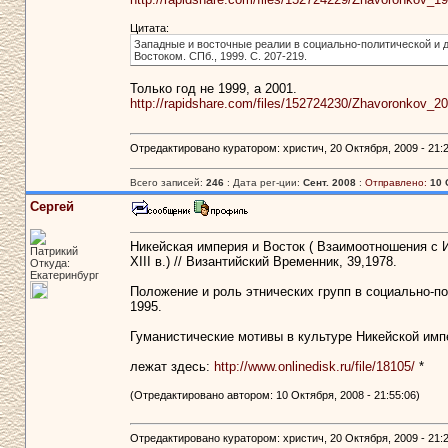
Цитата:
Западные и восточные реалии в социально-политической и 
Востоком. СПб., 1999. С. 207-219.
Только год не 1999, а 2001.
http://rapidshare.com/files/152724230/Zhavoronkov_20
Отредактировано куратором: христич, 20 Октября, 2009 - 21:2
Всего записей:
246
: Дата рег-ции:
Сент. 2008
:
Отправлено:
10 
Сергей
Никейская империя и Восток ( Взаимоотношения с И
Патрикий
XIII в.) // Византийский Временник, 39,1978.
Откуда:
Екатеринбург
Положение и роль этнических групп в социально-пол
1995.
Гуманистические мотивы в культуре Никейской импе
лежат здесь:
http://www.onlinedisk.ru/file/18105/
*
(Отредактировано автором: 10 Октября, 2008 - 21:55:06)
Отредактировано куратором: христич, 20 Октября, 2009 - 21:2