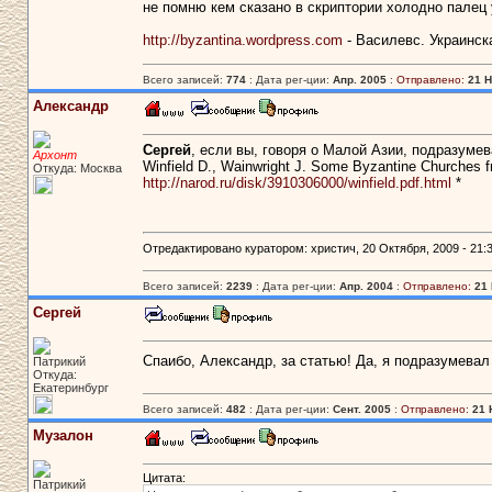
не помню кем сказано в скриптории холодно палец 
http://byzantina.wordpress.com
- Василевс. Украинск
Всего записей:
774
: Дата рег-ции:
Апр. 2005
:
Отправлено:
21 Н
Александр
Сергей
, если вы, говоря о Малой Азии, подразумева
Архонт
Winfield D., Wainwright J. Some Byzantine Churches 
Откуда: Москва
http://narod.ru/disk/3910306000/winfield.pdf.html
*
Отредактировано куратором: христич, 20 Октября, 2009 - 21:3
Всего записей:
2239
: Дата рег-ции:
Апр. 2004
:
Отправлено:
21 
Сергей
Спаибо, Александр, за статью! Да, я подразумевал
Патрикий
Откуда:
Екатеринбург
Всего записей:
482
: Дата рег-ции:
Сент. 2005
:
Отправлено:
21 
Музалон
Цитата:
Патрикий