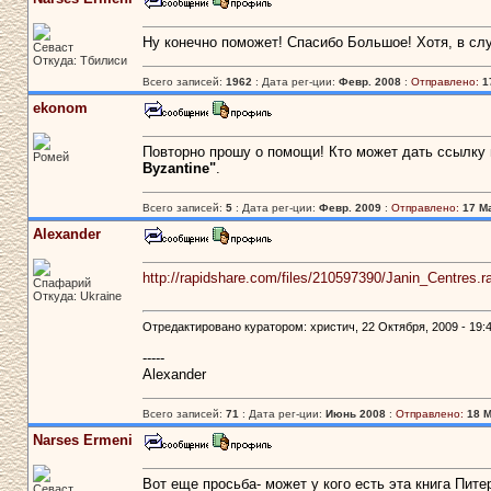
Ну конечно поможет! Спасибо Большое! Хотя, в сл
Севаст
Откуда: Тбилиси
Всего записей:
1962
: Дата рег-ции:
Февр. 2008
:
Отправлено:
1
ekonom
Повторно прошу о помощи! Кто может дать ссылку 
Ромей
Byzantine"
.
Всего записей:
5
: Дата рег-ции:
Февр. 2009
:
Отправлено:
17 Ма
Alexander
http://rapidshare.com/files/210597390/Janin_Centres.ra
Спафарий
Откуда: Ukraine
Отредактировано куратором: христич, 22 Октября, 2009 - 19:4
-----
Alexander
Всего записей:
71
: Дата рег-ции:
Июнь 2008
:
Отправлено:
18 М
Narses Ermeni
Вот еще просьба- может у кого есть эта книга Пит
Севаст