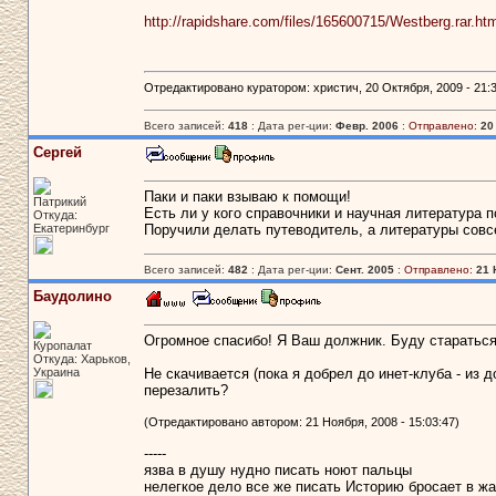
http://rapidshare.com/files/165600715/Westberg.rar.htm
Отредактировано куратором: христич, 20 Октября, 2009 - 21:3
Всего записей:
418
: Дата рег-ции:
Февр. 2006
:
Отправлено:
20
Сергей
Паки и паки взываю к помощи!
Патрикий
Есть ли у кого справочники и научная литература 
Откуда:
Екатеринбург
Поручили делать путеводитель, а литературы совсе
Всего записей:
482
: Дата рег-ции:
Сент. 2005
:
Отправлено:
21 
Баудолино
Огромное спасибо! Я Ваш должник. Буду стараться
Куропалат
Откуда: Харьков,
Украина
Не скачивается (пока я добрел до инет-клуба - из 
перезалить?
(Отредактировано автором: 21 Ноября, 2008 - 15:03:47)
-----
язва в душу нудно писать ноют пальцы
нелегкое дело все же писать Историю бросает в жа