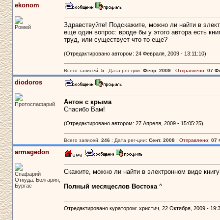
ekonom
Здравствуйте! Подскажите, можно ли найти в электрон
Ромей
еще один вопрос: вроде бы у этого автора есть к
труд, или существует что-то еще?
(Отредактировано автором: 24 Февраля, 2009 - 13:11:10)
Всего записей:
5
: Дата рег-ции:
Февр. 2009
:
Отправлено:
07 Фе
diodoros
Антон с крыма
Протоспафарий
Спасибо Вам!
(Отредактировано автором: 27 Апреля, 2009 - 15:05:25)
Всего записей:
246
: Дата рег-ции:
Сент. 2008
:
Отправлено:
07 
armagedon
Скажите, можно ли найти в электронном виде книгу
Спафарий
Откуда: Болгария,
Бургас
Полный месяцеслов Востока
^
Отредактировано куратором: христич, 22 Октября, 2009 - 19:3