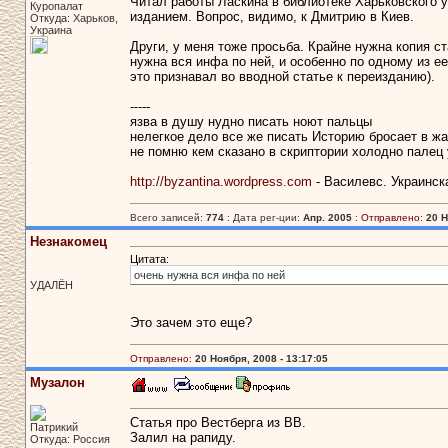
Читал работы Ласкина в библиотеке Харьковского у
Куропалат
изданием. Вопрос, видимо, к Дмитрию в Киев.
Откуда: Харьков,
Украина
Други, у меня тоже просьба. Крайне нужна копия ст
нужна вся инфа по ней, и особенно по одному из е
это признавал во вводной статье к переизданию).
-----
язва в душу нудно писать ноют пальцы
нелегкое дело все же писать Историю бросает в жа
не помню кем сказано в скриптории холодно палец 
http://byzantina.wordpress.com
- Василевс. Украинск
Всего записей:
774
: Дата рег-ции:
Апр. 2005
:
Отправлено:
20 Н
Незнакомец
Цитата:
очень нужна вся инфа по ней
УДАЛЁН
Это зачем это еще?
Отправлено:
20 Ноября, 2008 - 13:17:05
Музалон
Статья про Вестберга из ВВ.
Патрикий
Залил на рапиду.
Откуда: Россия