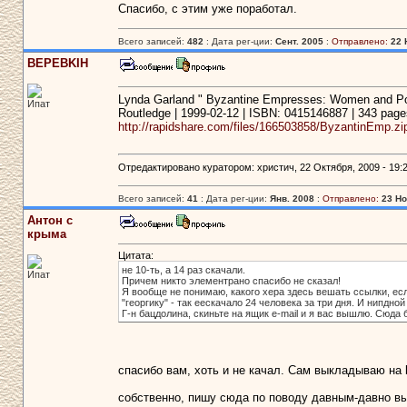
Спасибо, с этим уже поработал.
Всего записей:
482
: Дата рег-ции:
Сент. 2005
:
Отправлено:
22 
BEPEBKIH
Lynda Garland " Byzantine Empresses: Women and Po
Ипат
Routledge | 1999-02-12 | ISBN: 0415146887 | 343 page
http://rapidshare.com/files/166503858/ByzantinEmp.zi
Отредактировано куратором: христич, 22 Октября, 2009 - 19:2
Всего записей:
41
: Дата рег-ции:
Янв. 2008
:
Отправлено:
23 Но
Антон с
крыма
Цитата:
не 10-ть, а 14 раз скачали.
Ипат
Причем никто элементрано спасибо не сказал!
Я вообще не понимаю, какого хера здесь вешать ссылки, есл
"георгику" - так еескачало 24 человека за три дня. И нипдной
Г-н бацдолина, скиньте на ящик e-mail и я вас вышлю. Сюда 
спасибо вам, хоть и не качал. Сам выкладываю на b
собственно, пишу сюда по поводу давным-давно выло