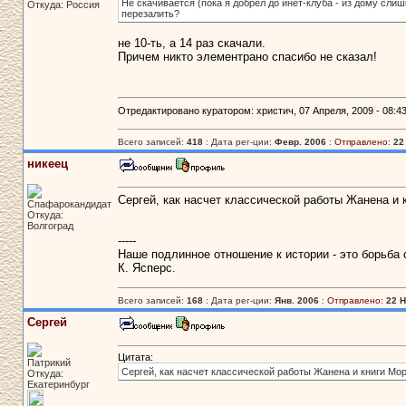
Не скачивается (пока я добрел до инет-клуба - из дому слиш
Откуда: Россия
перезалить?
не 10-ть, а 14 раз скачали.
Причем никто элементрано спасибо не сказал!
Отредактировано куратором: христич, 07 Апреля, 2009 - 08:43
Всего записей:
418
: Дата рег-ции:
Февр. 2006
:
Отправлено:
22
никеец
Сергей, как насчет классической работы Жанена и 
Спафарокандидат
Откуда:
Волгоград
-----
Наше подлинное отношение к истории - это борьба с
К. Ясперс.
Всего записей:
168
: Дата рег-ции:
Янв. 2006
:
Отправлено:
22 Н
Сергей
Цитата:
Патрикий
Сергей, как насчет классической работы Жанена и книги Мо
Откуда:
Екатеринбург