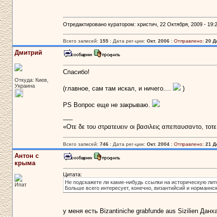
Отредактировано куратором: христич, 22 Октября, 2009 - 19:2
Всего записей:
155
: Дата рег-ции:
Окт. 2006
:
Отправлено:
20 Д
Дмитрий
Спасибо!
Откуда: Киев,
Украина
(главное, сам там искал, и ничего....
)
PS Вопрос еще не закрываю.
-----
«Οτε δε του στρατευειν οι βασιλεις απεπαυσαντο, τοτ
Всего записей:
746
: Дата рег-ции:
Окт. 2004
:
Отправлено:
21 Д
Антон с
крыма
Цитата:
Не подскажете ли какие-нибудь ссылки на историческую лит
Ипат
Больше всего интересует, конечно, византийсий и норманнс
у меня есть Bizantiniche grabfunde aus Sizilien Дан