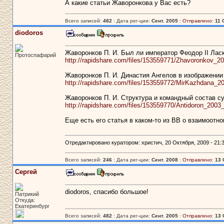
А какие статьи Жаворонкова у Вас есть?
Всего записей:
482
: Дата рег-ции:
Сент. 2005
:
Отправлено:
11 
diodoros
Жаворонков П. И. Был ли император Феодор II Лас
Протоспафарий
http://rapidshare.com/files/153559771/Zhavoronkov_20
Жаворонков П. И. Династия Ангелов в изображении
http://rapidshare.com/files/153559772/MirKazhdana_2
Жаворонков П. И. Структура и командный состав с
http://rapidshare.com/files/153559770/Antidoron_2003
Еще есть его статья в каком-то из ВВ о взаимоотн
Отредактировано куратором: христич, 20 Октября, 2009 - 21:3
Всего записей:
246
: Дата рег-ции:
Сент. 2008
:
Отправлено:
13 
Сергей
diodoros, cпасибо большое!
Патрикий
Откуда:
Екатеринбург
Всего записей:
482
: Дата рег-ции:
Сент. 2005
:
Отправлено:
13 