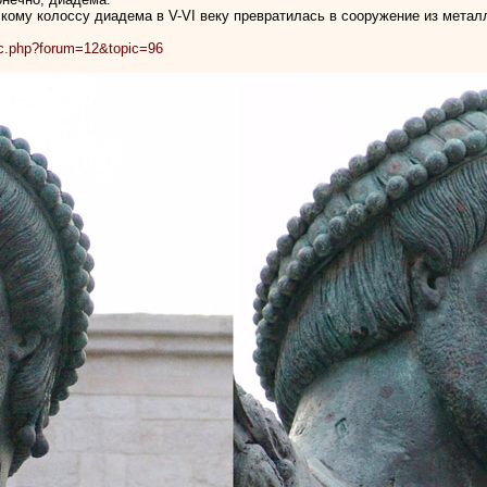
кому колоссу диадема в V-VI веку превратилась в сооружение из металл
pic.php?forum=12&topic=96