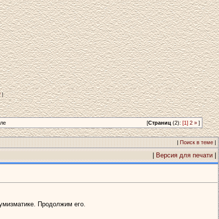
?
|
але
[
Страниц
(2):
[1]
2
»
]
|
Поиск в теме
|
|
Версия для печати
|
нумизматике. Продолжим его.