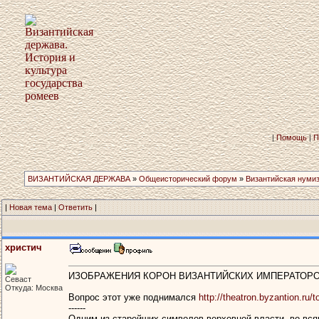
|
Помощь
|
П
ВИЗАНТИЙСКАЯ ДЕРЖАВА
»
Общеисторический форум
»
Византийская нуми
|
Новая тема
|
Ответить
|
христич
ИЗОБРАЖЕНИЯ КОРОН ВИЗАНТИЙСКИХ ИМПЕРАТОР
Севаст
Откуда: Москва
Вопрос этот уже поднимался
http://theatron.byzantion.ru
------
Одним из старейших символов верховной власти, во всяк