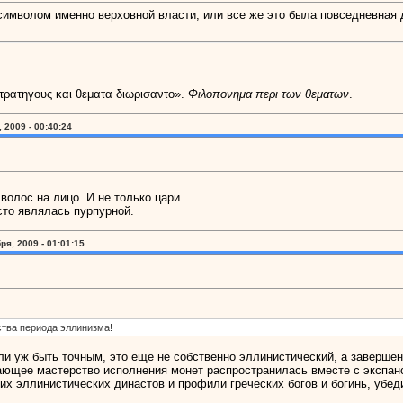
л символом именно верховной власти, или все же это была повседневная
στρατηγους και θεματα διωρισαντο».
Φιλοπονημα περι των θεματων
.
 2009 - 00:40:24
олос на лицо. И не только цари.
сто являлась пурпурной.
ря, 2009 - 01:01:15
тва периода эллинизма!
и уж быть точным, это еще не собственно эллинистический, а завершени
ясающее мастерство исполнения монет распространилась вместе с экспа
 эллинистических династов и профили греческих богов и богинь, убеди