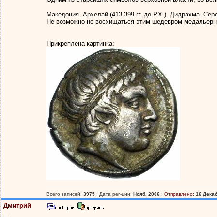
Македония. Архелай (413-399 гг. до Р.Х.). Дидрахма. Сереб
Не возможно не восхищаться этим шедевром медальерно
Прикреплена картинка:
Всего записей:
3975
: Дата рег-ции:
Нояб. 2006
:
Отправлено:
16 Декаб
Дмитрий