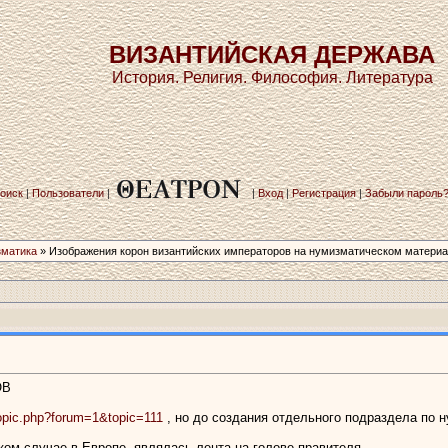
ВИЗАНТИЙСКАЯ ДЕРЖАВА
История. Религия. Философия. Литература
оиск
|
Пользователи
|
|
Вход
|
Регистрация
|
Забыли пароль
зматика
» Изображения корон византийских­ императоров на нумизматическом­ матери
ОВ
/topic.php?forum=1&topic=111
, но до создания отдельного подраздела по 
ом случае в Европе, являлась лента на голове правителя.