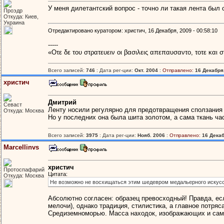
У меня дилетантский вопрос - точно ли такая лента бы
Проэдр
Откуда: Киев,
Украина
Отредактировано куратором: христич, 16 Декабря, 2009 - 00:58:10
-----
«Οτε δε του στρατευειν οι βασιλεις απεπαυσαντο, τοτε και 
Всего записей:
746
: Дата рег-ции:
Окт. 2004
:
Отправлено:
16 Декабря,
христич
Дмитрий
Севаст
Ленту носили регулярно для предотвращения сползания в
Откуда: Москва
Но у последних она была шита золотом, а сама ткань ча
Всего записей:
3975
: Дата рег-ции:
Нояб. 2006
:
Отправлено:
16 Декаб
Marcellinvs
христич
Протоспафарий
Цитата:
Откуда: Москва
Не возможно не восхищаться этим шедевром медальерного искусс
Абсолютно согласен: образец превосходный! Правда, есл
мелочи), однако традиция, стилистика, а главное потр
Средиземноморью. Масса находок, изображающих и самих