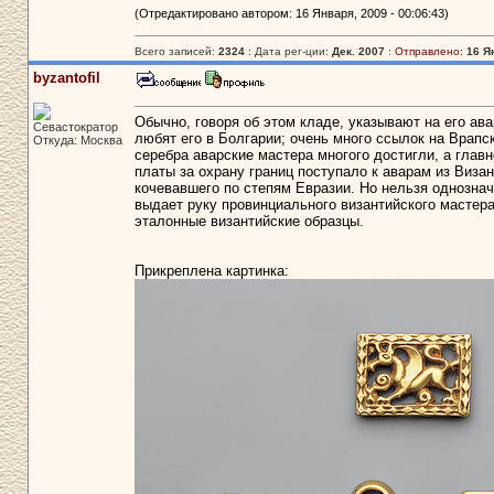
(Отредактировано автором: 16 Января, 2009 - 00:06:43)
Всего записей:
2324
: Дата рег-ции:
Дек. 2007
:
Отправлено:
16 Я
byzantofil
Обычно, говоря об этом кладе, указывают на его ав
Севастократор
любят его в Болгарии; очень много ссылок на Врапск
Откуда: Москва
серебра аварские мастера многого достигли, а главн
платы за охрану границ поступало к аварам из Виза
кочевавшего по степям Евразии. Но нельзя однознач
выдает руку провинциального византийского мастера
эталонные византийские образцы.
Прикреплена картинка: