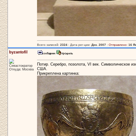
Всего записей:
2324
: Дата рег-ции:
Дек. 2007
:
Отправлено:
16 Я
byzantofil
Потир. Серебро, позолота, VI век. Символическое и
Севастократор
США.
Откуда: Москва
Прикреплена картинка: