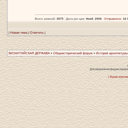
Всего записей:
3975
: Дата рег-ции:
Нояб. 2006
:
Отправлено:
16 
|
Новая тема
|
Ответить
|
ВИЗАНТИЙСКАЯ ДЕРЖАВА
»
Общеисторический форум
»
История архитектуры
Для оформления форума перераб
[ Время исполне