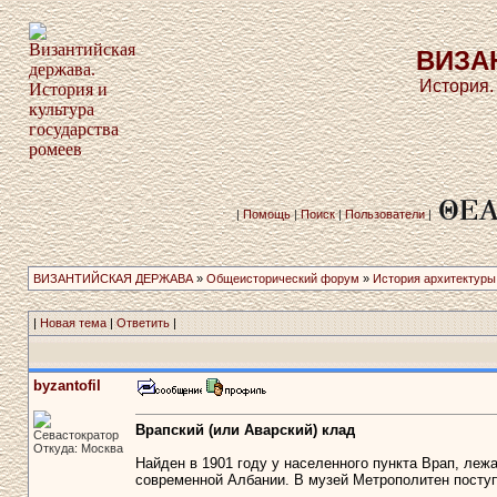
ВИЗА
История.
|
Помощь
|
Поиск
|
Пользователи
|
ВИЗАНТИЙСКАЯ ДЕРЖАВА
»
Общеисторический форум
»
История архитектуры
|
Новая тема
|
Ответить
|
byzantofil
Врапский (или Аварский) клад
Севастократор
Откуда: Москва
Найден в 1901 году у населенного пункта Врап, лежа
современной Албании. В музей Метрополитен поступи