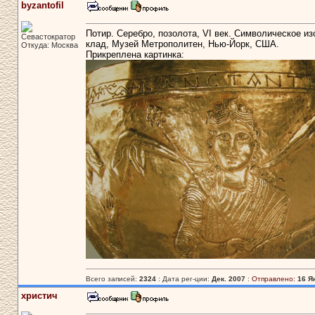
byzantofil
Потир. Серебро, позолота, VI век. Символическое и
Севастократор
клад, Музей Метрополитен, Нью-Йорк, США.
Откуда: Москва
Прикреплена картинка:
Всего записей:
2324
: Дата рег-ции:
Дек. 2007
:
Отправлено:
16 Ян
христич