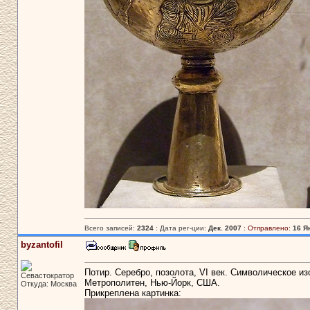
Всего записей:
2324
: Дата рег-ции:
Дек. 2007
:
Отправлено:
16 Я
byzantofil
Потир. Серебро, позолота, VI век. Символическое и
Севастократор
Метрополитен, Нью-Йорк, США.
Откуда: Москва
Прикреплена картинка: