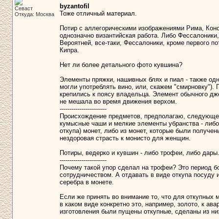
byzantofil
Севаст
Тоже отличный материал.
Откуда: Москва
Потир с аллегорическими изображениями Рима, Конст
однозначно византийская работа. Либо Фессалоники,
Вероятней, все-таки, Фессалоники, кроме первого по
Кипра.
Нет ли более детального фото кувшина?
Элементы пряжки, нашивных блях и пиал - также одно
могли употреблять вино, или, скажем "смирновку"). 
крепились к поясу владельца. Элемент обычного дж
не мешала во время движения верхом.
------------------------
Происхождение предметов, предполагаю, следующе
кумысные чаши и мелкие элементы убранства - либо 
откупа) монет, либо из монет, которые были получены
нездоровая страсть к монисто для женщин.
Потиры, ведерко и кувшин - либо трофеи, либо дары.
------------------------
Почему такой упор сделал на трофеи? Это период б
сотрудничеством. А отдавать в виде откупа посуду 
серебра в монете.
Если же принять во внимание то, что для откупных
в каком виде конкретно это, например, золото, к ав
изготовления были пущены откупные, сделаны из низ