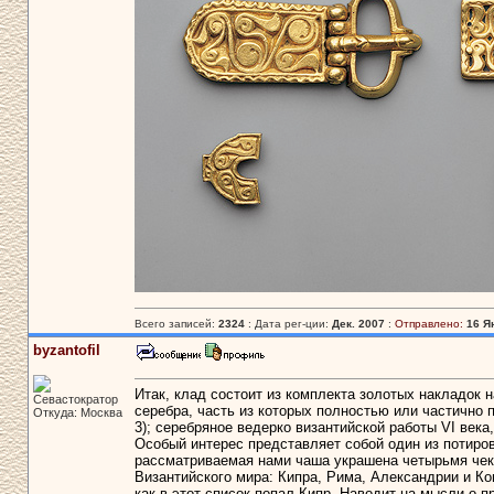
Всего записей:
2324
: Дата рег-ции:
Дек. 2007
:
Отправлено:
16 Я
byzantofil
Итак, клад состоит из комплекта золотых накладок н
Севастократор
серебра, часть из которых полностью или частично 
Откуда: Москва
3); серебряное ведерко византийской работы VI века,
Особый интерес представляет собой один из потиро
рассматриваемая нами чаша украшена четырьмя че
Византийского мира: Кипра, Рима, Александрии и Ко
как в этот список попал Кипр. Наводит на мысли о п