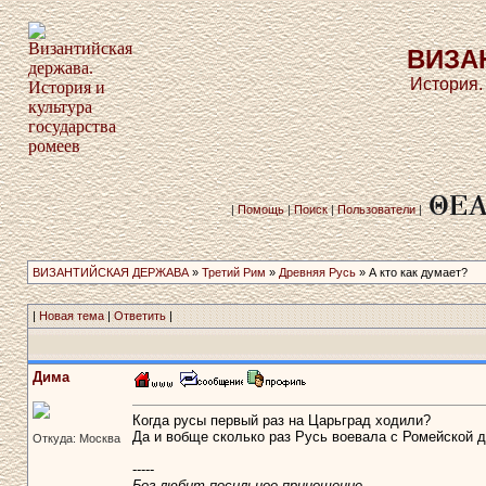
ВИЗА
История.
|
Помощь
|
Поиск
|
Пользователи
|
ВИЗАНТИЙСКАЯ ДЕРЖАВА
»
Третий Рим
»
Древняя Русь
» А кто как думает?
|
Новая тема
|
Ответить
|
Дима
Когда русы первый раз на Царьград ходили?
Да и вобще сколько раз Русь воевала с Ромейской 
Откуда: Москва
-----
Бог любит посильное приношение