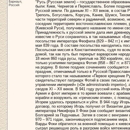
Барнаул,
"Русь (Русская земля) – государственное образовани
Россия
были: Киев, Чернигов и Переяславль. Более поздни
Русской земли. По данным XI – XII веков, в состав
Треполь, Богуславль, Корсунь, Канев, Шумск, Тихо
части территорий северян и радимичей, возможно, н
соседних территориях восточнославянских племен, р
(Киевской Руси), получившего название по имени св
Принадлежность к русской земле дала имя древнеру
известие о Руси сохранилось в так называемых «Бер
посольстве императора Феофила (829 – 842 гг.) к и
мая 839 года. В составе посольства находились пос
Посольская миссия в Константинополь, судя по все
домой, так как путь был перекрыт варварским народо
18 июня 860 года русы, приплыв на 360 кораблях, о
только усилиями патриарха Фотия (858 – 867 гг. и 87
на родину. В более поздних сочинениях сообщается 
праздник, отмечаемый только в Русской Православно
которого стало так называемое «Первое крещение Ру
свидетельствуют патриарх Фотий в своих письмах и 
управлении империей» («De administrando imperio»),
сводов XI – XII веков. В 941 году русский князь Иг
Армия и флот империи в то время воевали с арабам
корабли и вооружить их «греческим огнем», с помо
Игорем удалось прорваться и уйти. В 944 году Игор
договор, по которому Игорь получил от Византии дан
императора Никифора II Фоки (как сообщает византи
Болгарией за Подунавье. Затем в союзе с венграми 
970 – 971 годах, закончившуюся подписанием мира. И
Варды Фоки обратился за военной помощью к киевс
сыграл решающую роль в разгроме войск мятежника