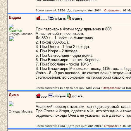
Всего записей:
1254
: Дата рег-ции:
Авг. 2004
:
Отправлено:
03 Ма
Вадим
При патриархе Фотии году примерно в 860.
Куратор
А насчет войн - посчитаем.
Откуда: Москва
До 860 г. - 1 набег на Амастриду.
2. Поход 860-861 г.
3. При Олеге - 1 или 2 похода.
4. При Игоре - 2 похода.
5. При Святославе - одна война.
6. При Владимире - взятие Херсона.
7. При Ярославе - поход 1043 г.
8. При Владимире Мономахе - поход 1116 года в Под
Итого - 8 - 9 раз воевала, не считая войн с отдельн
столкновения, во соновном на территории самого кня
Всего записей:
146
: Дата рег-ции:
Май 2004
:
Отправлено:
03 Мая
Дима
Аварский период отметаем. как недоказуемый: славя
Про Олега и Игоря, сдаётся мне, что это одно и то
Откуда: Москва
отдельно походы Олега не указаны, всё даётся с прив
Всего записей:
1254
: Дата рег-ции:
Авг. 2004
:
Отправлено:
03 Ма