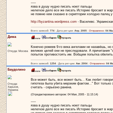
-----
язва в душу нудно писать ноют пальцы
нелегкое дело все же писать Историю бросает в жар
не помню кем сказано в скриптории холодно палец у
http://byzantina.wordpress.com
- Василевс. Украинска
Всего записей:
774
: Дата рег-ции:
Апр. 2005
:
Отправлено:
04 Мая
Дима
Конечно ромеев 9-го века ангелами не назавёшь, но
великих целей они не преследовали. А причитания "
Откуда: Москва
попыток противостоять им. Вобщем попытка обелить 
Всего записей:
1254
: Дата рег-ции:
Авг. 2004
:
Отправлено:
04 Ма
Баудолино
Все может быть, все может быть... Как любит говори
гипотеза была убита мерзким фактом..." Вот только
Откуда:
Харьков,
считать - серьезно ранена.
Украина
(Отредактировано автором: 04 Мая, 2005 - 11:15:14)
-----
язва в душу нудно писать ноют пальцы
нелегкое дело все же писать Историю бросает в жар
не помню кем сказано в скриптории холодно палец у