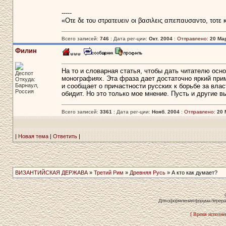
-----
«Οτε δε του στρατευειν οι βασιλεις απεπαυσαντο, τοτε
Всего записей:
746
: Дата рег-ции:
Окт. 2004
:
Отправлено:
20 Мар
Филин
На то и словарная статья, чтобы дать читателю ос
Деспот
монографиях. Эта фраза дает достаточно яркий при
Откуда:
Барнаул,
и сообщает о причастности русских к борьбе за влас
Россия
обидит. Но это только мое мнение. Пусть и другие в
Всего записей:
3361
: Дата рег-ции:
Нояб. 2004
:
Отправлено:
20 
|
Новая тема
|
Ответить
|
ВИЗАНТИЙСКАЯ ДЕРЖАВА
»
Третий Рим
»
Древняя Русь
» А кто как думает?
Для оформления форума перераб
[ Время исполнен