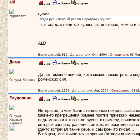
ald
Цитата:
Куропалат
Когда русы первый раз на Царьград ходили?
- как солдаты или как купцы. Если второе, можно и 
-----
ALD
Всего записей:
910
: Дата рег-ции:
Окт. 2004
:
Отправлено:
03 Мая
Дима
Да нет, именно войной, хотя можно посмотреть и ког
ромейских сил.
Откуда: Москва
Всего записей:
1254
: Дата рег-ции:
Авг. 2004
:
Отправлено:
03 Ма
Баудолино
Интересно, а чем были эти военные походы вызваны? 
какие-то прегрешения ромеев против приезжих намек
Откуда:
Харьков,
ведь можно и к торговле русов, к примеру, привязать
Украина
который распространялись автоматически мирные со
где-то встречал такие себе, и сам кое-что писал...
В общем, мне лично точка зрения Литаврина импонир