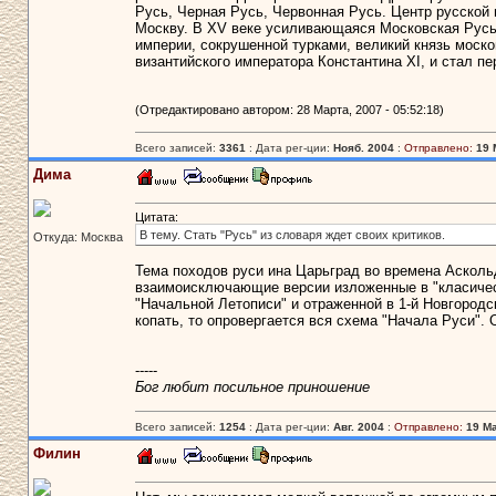
Русь, Черная Русь, Червонная Русь. Центр русской 
Москву. В XV веке усиливающаяся Московская Русь
империи, сокрушенной турками, великий князь моско
византийского императора Константина XI, и стал п
(Отредактировано автором: 28 Марта, 2007 - 05:52:18)
Всего записей:
3361
: Дата рег-ции:
Нояб. 2004
:
Отправлено:
19 
Дима
Цитата:
В тему. Стать "Русь" из словаря ждет своих критиков.
Откуда: Москва
Тема походов руси ина Царьград во времена Аскольд
взаимоисключающие версии изложенные в "класическ
"Начальной Летописи" и отраженной в 1-й Новгородс
копать, то опровергается вся схема "Начала Руси". 
-----
Бог любит посильное приношение
Всего записей:
1254
: Дата рег-ции:
Авг. 2004
:
Отправлено:
19 Ма
Филин