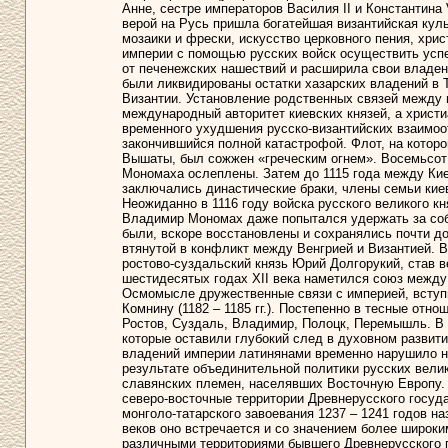
Анне, сестре императоров Василия II и Константина V
верой на Русь пришла богатейшая византийская куль
мозаики и фрески, искусство церковного пения, хри
империи с помощью русских войск осуществить усп
от печенежских нашествий и расширила свои владен
были ликвидированы остатки хазарских владений в 
Византии. Установление родственных связей между
международный авторитет киевских князей, а христи
временного ухудшения русско-византийских взаимоо
закончившийся полной катастрофой. Флот, на кото
Вышаты, был сожжен «греческим огнем». Восемьсот 
Мономаха ослеплены. Затем до 1115 года между Ки
заключались династические браки, члены семьи кие
Неожиданно в 1116 году войска русского великого к
Владимир Мономах даже попытался удержать за собо
были, вскоре восстановлены и сохранялись почти до 
втянутой в конфликт между Венгрией и Византией. В 
ростово-суздальский князь Юрий Долгорукий, став в
шестидесятых годах XII века наметился союз между 
Осмомысле дружественные связи с империей, вступ
Комнину (1182 – 1185 гг.). Постепенно в тесные отно
Ростов, Суздаль, Владимир, Полоцк, Перемышль. В X
которые оставили глубокий след в духовном развити
владений империи латинянами временно нарушило нор
результате объединительной политики русских велик
славянских племен, населявших Восточную Европу. 
северо-восточные территории Древнерусского госуда
монголо-татарского завоевания 1237 – 1241 годов на
веков оно встречается и со значением более широким
различными территориями бывшего Древнерусского г