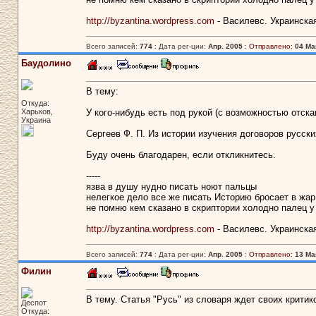
http://byzantina.wordpress.com
- Василевс. Украинска
Всего записей:
774
: Дата рег-ции:
Апр. 2005
:
Отправлено:
04 Мая
Баудолино
В тему:
Откуда:
Харьков,
У кого-нибудь есть под рукой (с возможностью отск
Украина
Сергеев Ф. П. Из истории изучения договоров русских с 
Буду очень благодарен, если откликнитесь.
-----
язва в душу нудно писать ноют пальцы
нелегкое дело все же писать Историю бросает в жар
не помню кем сказано в скриптории холодно палец у
http://byzantina.wordpress.com
- Василевс. Украинска
Всего записей:
774
: Дата рег-ции:
Апр. 2005
:
Отправлено:
13 Мая
Филин
В тему. Статья "Русь" из словаря ждет своих критик
Деспот
Откуда: