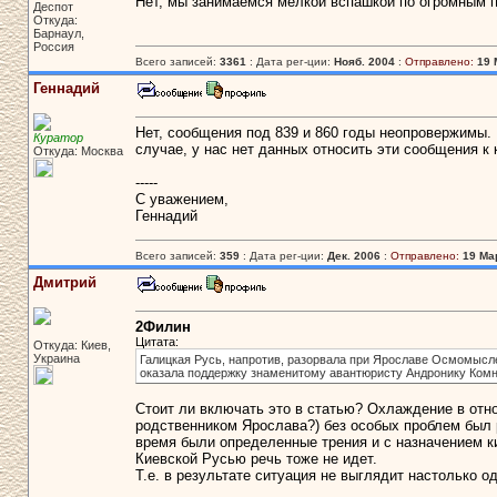
Нет, мы занимаемся мелкой вспашкой по огромным 
Деспот
Откуда:
Барнаул,
Россия
Всего записей:
3361
: Дата рег-ции:
Нояб. 2004
:
Отправлено:
19 
Геннадий
Нет, сообщения под 839 и 860 годы неопровержимы.
Куратор
случае, у нас нет данных относить эти сообщения к 
Откуда: Москва
-----
С уважением,
Геннадий
Всего записей:
359
: Дата рег-ции:
Дек. 2006
:
Отправлено:
19 Мар
Дмитрий
2Филин
Цитата:
Откуда: Киев,
Украина
Галицкая Русь, напротив, разорвала при Ярославе Осмомысле
оказала поддержку знаменитому авантюристу Андронику Комнин
Стоит ли включать это в статью? Охлаждение в отн
родственником Ярослава?) без особых проблем был р
время были определенные трения и с назначением ки
Киевской Русью речь тоже не идет.
Т.е. в результате ситуация не выглядит настолько о