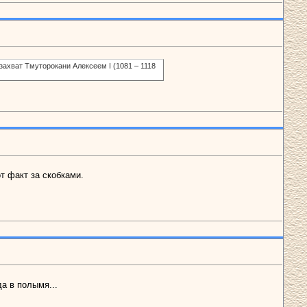
захват Тмуторокани Алексеем I (1081 – 1118
т факт за скобками.
а в полымя...