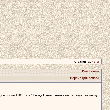
?
|
[
Страниц
(2):
«
1
[2]
]
|
Поиск в теме
|
|
Версия для печати
|
Руси после 1204 года? Перед Нашествием внесли такую же лепту,