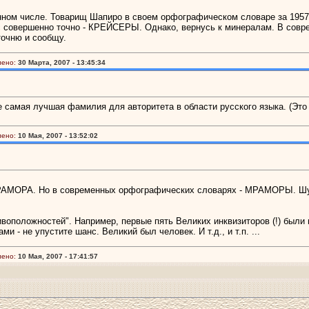
ном числе. Товарищ Шапиро в своем орфографическом словаре за 1957 
 совершенно точно - КРЕЙСЕРЫ. Однако, вернусь к минералам. В совр
точню и сообщу.
лено:
30 Марта, 2007 - 13:45:34
е самая лучшая фамилия для авторитета в области русского языка. (Это т
лено:
10 Мая, 2007 - 13:52:02
МРАМОРА. Но в современных орфографических словарях - МРАМОРЫ. Шут
тивоположностей". Например, первые пять Великих инквизиторов (!) был
и - не упустите шанс. Великий был человек. И т.д., и т.п. ...
лено:
10 Мая, 2007 - 17:41:57