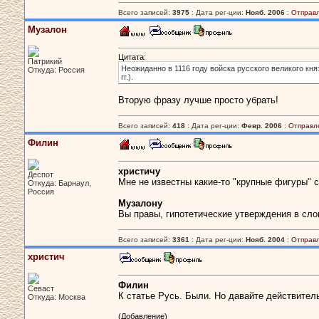
Всего записей:
3975
: Дата рег-ции:
Нояб. 2006
:
Отправ
Музалон
Цитата:
Патрикий
Неожиданно в 1116 году войска русского великого кня
Откуда: Россия
гг.).
Вторую фразу лучше просто убрать!
Всего записей:
418
: Дата рег-ции:
Февр. 2006
:
Отправл
Филин
христичу
Деспот
Мне не известны какие-то "крупные фигуры" с
Откуда: Барнаул,
Россия
Музалону
Вы правы, гипотетические утверждения в сло
Всего записей:
3361
: Дата рег-ции:
Нояб. 2004
:
Отправ
христич
Филин
Севаст
К статье Русь. Были. Но давайте действител
Откуда: Москва
(Добавление)