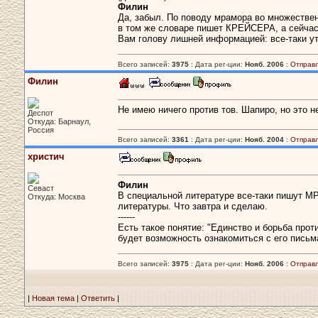
Филин
Да, забыл. По поводу мрамора во множествен
в том же словаре пишет КРЕЙСЕРА, а сейчас
Вам голову лишней информацией: все-таки у
Всего записей:
3975
: Дата рег-ции:
Нояб. 2006
:
Отправ
Филин
Не имею ничего против тов. Шапиро, но это н
Деспот
Откуда: Барнаул,
Россия
Всего записей:
3361
: Дата рег-ции:
Нояб. 2004
:
Отправ
христич
Филин
Севаст
В специальной литературе все-таки пишут 
Откуда: Москва
литературы. Что завтра и сделаю.
------
Есть такое понятие: "Единство и борьба про
будет возможность ознакомиться с его письмам
Всего записей:
3975
: Дата рег-ции:
Нояб. 2006
:
Отправ
|
Новая тема
|
Ответить
|