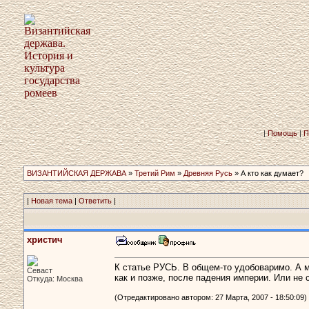
|
Помощь
|
П
ВИЗАНТИЙСКАЯ ДЕРЖАВА
»
Третий Рим
»
Древняя Русь
» А кто как думает?
|
Новая тема
|
Ответить
|
христич
К статье РУСЬ. В общем-то удобоваримо. А м
Севаст
как и позже, после падения империи. Или не 
Откуда: Москва
(Отредактировано автором: 27 Марта, 2007 - 18:50:09)