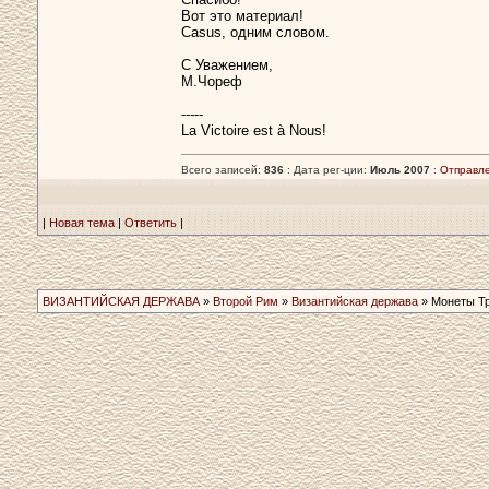
Вот это материал!
Casus, одним словом.
С Уважением,
М.Чореф
-----
La Victoire est à Nous!
Всего записей:
836
: Дата рег-ции:
Июль 2007
:
Отправл
|
Новая тема
|
Ответить
|
ВИЗАНТИЙСКАЯ ДЕРЖАВА
»
Второй Рим
»
Византийская держава
» Монеты Тр