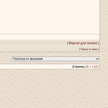
|
Версия для печати
|
|
Поиск в теме
|
[
Страниц
(2):
«
1
[2]
]