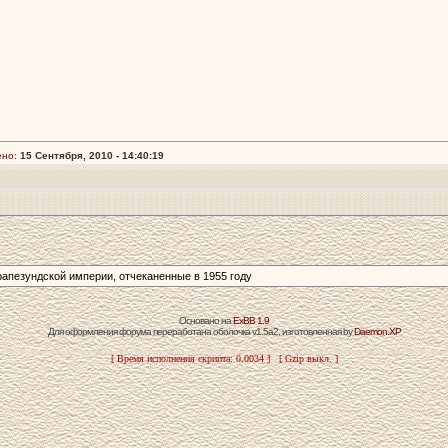
ено:
15 Сентября, 2010 - 14:40:19
апезундской империи,­ отчеканенные в 1955 году
Основано на
ExBB 1.9
Для оформления форума переработана оболочка v1.5a2, изготовленная by
Daemon.XP
[ Время исполнения скрипта: 0.0034 ] [ Gzip выкл. ]