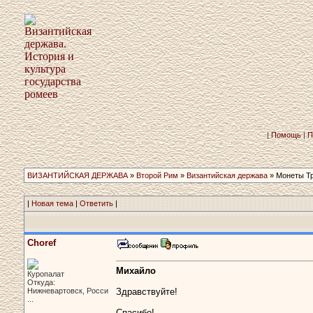
|
Помощь
|
П
ВИЗАНТИЙСКАЯ ДЕРЖАВА
»
Второй Рим
»
Византийская держава
» Монеты Тр
|
Новая тема
|
Ответить
|
Choref
Михайло
Куропалат
Откуда:
Нижневартовск, Росси
Здравствуйте!
...
Спасибо!