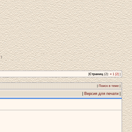
?
|
[
Страниц
(2):
«
1
[2]
]
|
Поиск в теме
|
|
Версия для печати
|