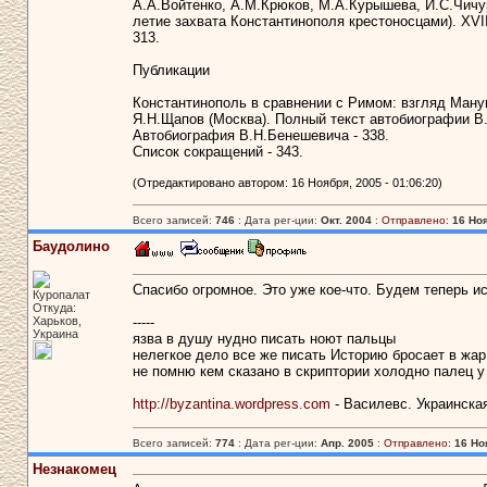
А.А.Войтенко, А.М.Крюков, М.А.Курышева, И.С.Чичур
летие захвата Константинополя крестоносцами). XVII
313.
Публикации
Константинополь в сравнении с Римом: взгляд Ману
Я.Н.Щапов (Москва). Полный текст автобиографии В.
Автобиография В.Н.Бенешевича - 338.
Список сокращений - 343.
(Отредактировано автором: 16 Ноября, 2005 - 01:06:20)
Всего записей:
746
: Дата рег-ции:
Окт. 2004
:
Отправлено:
16 Ноя
Баудолино
Спасибо огромное. Это уже кое-что. Будем теперь ис
Куропалат
Откуда:
Харьков,
-----
Украина
язва в душу нудно писать ноют пальцы
нелегкое дело все же писать Историю бросает в жар
не помню кем сказано в скриптории холодно палец у
http://byzantina.wordpress.com
- Василевс. Украинска
Всего записей:
774
: Дата рег-ции:
Апр. 2005
:
Отправлено:
16 Но
Незнакомец