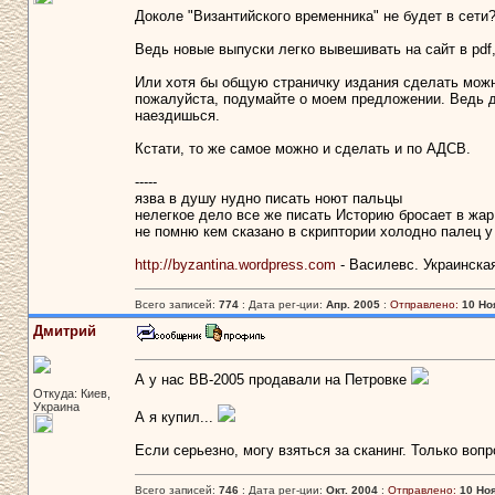
Доколе "Византийского временника" не будет в сети
Ведь новые выпуски легко вывешивать на сайт в pdf,
Или хотя бы общую страничку издания сделать мож
пожалуйста, подумайте о моем предложении. Ведь д
наездишься.
Кстати, то же самое можно и сделать и по АДСВ.
-----
язва в душу нудно писать ноют пальцы
нелегкое дело все же писать Историю бросает в жар
не помню кем сказано в скриптории холодно палец у
http://byzantina.wordpress.com
- Василевс. Украинска
Всего записей:
774
: Дата рег-ции:
Апр. 2005
:
Отправлено:
10 Но
Дмитрий
А у нас ВВ-2005 продавали на Петровке
Откуда: Киев,
Украина
А я купил...
Если серьезно, могу взяться за сканинг. Только вопро
Всего записей:
746
: Дата рег-ции:
Окт. 2004
:
Отправлено:
10 Ноя