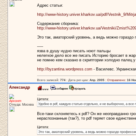
Адрес статьи:
http://www-history.univer.kharkov.ua/pdf/Vestnik_9/Mitrj
Содержание сборника:
http://www-history.univer.kharkov.ua/Vestniki/Zmist%20
Это так, аматорский уровень, а ведь можно гораздо
-----
язва в душу нудно писать ноют пальцы
нелегкое дело все же писать Историю бросает в жар
не помню кем сказано в скриптории холодно палец у
http://byzantina.wordpress.com
- Василевс. Украинска
Всего записей:
774
: Дата рег-ции:
Апр. 2005
:
Отправлено:
16 Но
Александр
Цитата:
Архонт
Удобно в pdf, каждую статью отдельно, и не выборочно, а все 
Откуда: Москва
Все-таки склоняетесь к pdf? Он же неоправданно гро
нераспознанные (так?), то pdf теряет свое единстве
Цитата:
Это так, аматорский уровень, а ведь можно гораздо професси