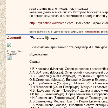
-----
язва в душу нудно писать ноют пальцы
нелегкое дело все же писать Историю бросает в жар
не помню кем сказано в скриптории холодно палец у
http://byzantina.wordpress.com
- Василевс. Украинска
Всего записей:
774
: Дата рег-ции:
Апр. 2005
:
Отправлено:
15 Ноя
Дмитрий
Византийский временник / отв.редактор И.С.Чичуров. - Т
Откуда: Киев,
Украина
Содержание
Статьи
К.В.Хвостова (Москва). Спорные вопросы византийск
А.А.Войтенко (Москва). Этнический и социальный со
П.В.Шувалов (Санкт-Петербург). Урбикий и "Стратеги
О.В.Смирнова (Москва). Евнапий и Зосим в Excerpta de
Д.А.Коробейников (Оксфорд). Михаил VIII в Румском 
Я.Н.Любарский (Санкт-Петербург). Мануил I глазами 
И.В.Нарусевич (Санкт-Петербург). Драма и эпос у Ан
Т.В.Кущ (Екатеринбург). Образ отечества в корреспо
К.И.Лобовикова (Екатеринбург). Георгий Трапезундск
А.В.Занемонец (Москва). Был ли Иоанн Евгеник свид
Е.А.Мельникова (Москва). Византия в свете скандина