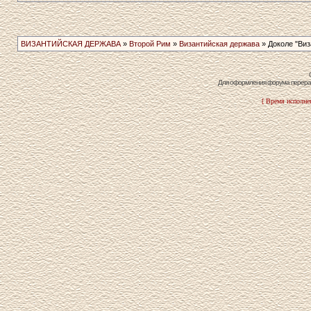
ВИЗАНТИЙСКАЯ ДЕРЖАВА
»
Второй Рим
»
Византийская держава
» Доколе "Виза
Для оформления форума перераб
[ Время исполнен