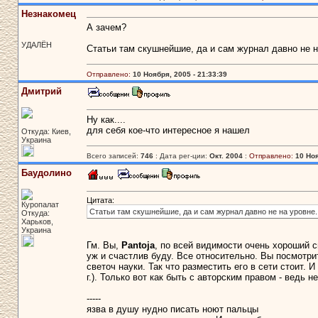
Незнакомец
А зачем?
УДАЛЁН
Статьи там скушнейшие, да и сам журнал давно не н
Отправлено:
10 Ноября, 2005 - 21:33:39
Дмитрий
Ну как....
для себя кое-что интересное я нашел
Откуда: Киев,
Украина
Всего записей:
746
: Дата рег-ции:
Окт. 2004
:
Отправлено:
10 Ноя
Баудолино
Цитата:
Куропалат
Статьи там скушнейшие, да и сам журнал давно не на уровне.
Откуда:
Харьков,
Украина
Гм. Вы,
Pantoja
, по всей видимости очень хороший с
уж и счастлив буду. Все относительно. Вы посмотри
светоч науки. Так что разместить его в сети стоит. 
г.). Только вот как быть с авторским правом - ведь н
-----
язва в душу нудно писать ноют пальцы