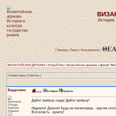
ВИЗА
История.
|
Помощь
|
Поиск
|
Пользователи
|
ВИЗАНТИЙСКАЯ ДЕРЖАВА
»
Второй Рим
»
Византийская держава
» Доколе "Виза
|
Новая тема
|
Ответить
|
Баудолино
Дайте трибуну сюда! Дайте трибуну!
Куропалат
Откуда:
Харьков,
Надоело! Доколе! Куда ни посмотришь - кругом сп
Украина
Вся власть - рунету!