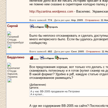
нелегкое дело все же писать Историю бросает в жар
не помню кем сказано в скриптории холодно палец у
http://byzantina.wordpress.com
- Василевс. Украинска
Всего записей:
774
: Дата рег-ции:
Апр. 2005
:
Отправлено:
11 Ноя
Сергей
Было бы неплохо отсканировать и сделать доступны
Патрикий
много интересного было. Если бы удалось договори
Откуда:
Екатеринбург
сообществу.
Всего записей:
482
: Дата рег-ции:
Сент. 2005
:
Отправлено:
11 Но
Баудолино
Все предложения хороши, вот только что делать с те
Куропалат
сканировать потихоньку и я готов (купил сканер на д
Откуда:
Харьков,
В какой формат? Удобно в pdf, каждую статью отдель
Украина
отсканированное размещать?
(Добавление)
Цитата:
А у нас ВВ-2005 продавали на Петровке
А я купил...
А где же содержание ВВ-2005 на сайте? Поспособств