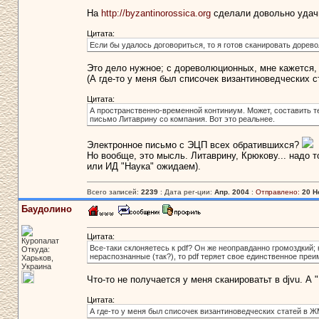
На
http://byzantinorossica.org
сделали довольно удач
Цитата:
Если бы удалось договориться, то я готов сканировать доре
Это дело нужное; с дореволюционных, мне кажется, 
(А где-то у меня был списочек византиноведческих с
Цитата:
А пространственно-временной континиум. Может, составить т
письмо Литаврину со компания. Вот это реальнее.
Электронное письмо с ЭЦП всех обратившихся?
Но вообще, это мысль. Литаврину, Крюкову... надо 
или ИД "Наука" ожидаем).
Всего записей:
2239
: Дата рег-ции:
Апр. 2004
:
Отправлено:
20 Н
Баудолино
Цитата:
Куропалат
Все-таки склоняетесь к pdf? Он же неоправданно громоздкий; 
Откуда:
нераспознанные (так?), то pdf теряет свое единственное преи
Харьков,
Украина
Что-то не получается у меня сканироватьт в djvu. А
Цитата:
А где-то у меня был списочек византиноведческих статей в Ж