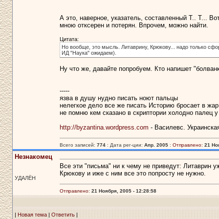
А это, наверное, указатель, составленный Т.. Т... В
мною отксерен и потерян. Впрочем, можно найти.
Цитата:
Но вообще, это мысль. Литаврину, Крюкову... надо только сфо
ИД "Наука" ожидаем).
Ну что же, давайте попробуем. Кто напишет "болван
-----
язва в душу нудно писать ноют пальцы
нелегкое дело все же писать Историю бросает в жар
не помню кем сказано в скриптории холодно палец у
http://byzantina.wordpress.com
- Василевс. Украинска
Всего записей:
774
: Дата рег-ции:
Апр. 2005
:
Отправлено:
21 Ноя
Незнакомец
Все эти "письма" ни к чему не приведут: Литаврин у
Крюкову и иже с ним все это попросту не нужно.
УДАЛЁН
Отправлено:
21 Ноября, 2005 - 12:28:58
|
Новая тема
|
Ответить
|