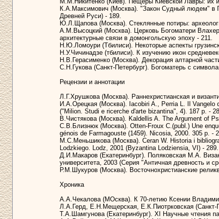
М.М.Никитенко (Киев). Пещеры Киевской Лавры: их ис
К.А.Максимович (Москва). "Закон Судный людем" в П
Древней Руси) - 189.
Ю.Л.Щапова (Москва). Стеклянные потиры: археологи
А.М.Высоцкий (Москва). Церковь Богоматери Влахерн
архитектурные связи в домонгольскую эпоху - 211.
Н.Ю.Ломоури (Тбилиси). Некоторые аспекты грузинск
Н.У.Чичинадзе (тбилиси). К изучению икон средневек
Н.В.Герасименко (Москва). Декорация алтарной част
С.Н.Гукова (Санкт-Петербург). Богоматерь с символа
Рецензии и аннотации
Л.Г.Хрушкова (Москва). Раннехристианская и византи
И.А.Орецкая (Москва). Iacobiri A., Perria L. Il Vangelo
("Milion. Studi e ricerche d'arte bizantina", 4). 187 p. - 2
В.Чистякова (Москва). Kaldellis A. The Argument of Psel
С.В.Близнюк (Москва). Otten-Froux C.(publ.) Une enquê
génois de Farmagouste (1459). Nicosia, 2000. 305 p. - 2
М.С.Меньшикова (Москва). Ceran W. Historia i bibliogra
Lodzkiego. Lodz, 2001 (Byzantina Lodziensia, VI) - 289.
Д.И.Макаров (Екатеринбург). Поляковская М.А. Виза
университета, 2003 (Серия "Античная древность и сред
Р.М.Шукуров (Москва). Восточнохристианские реликвии
Хроника
А.А.Чекалова (МОсква). К 70-летию Ксении Владими
Л.А.Герд, Е.Н.Мещерская, Е.К.Пиотрковская (Санкт-
Т.А.Шамгунова (Екатеринбург). XI Научные чтения п