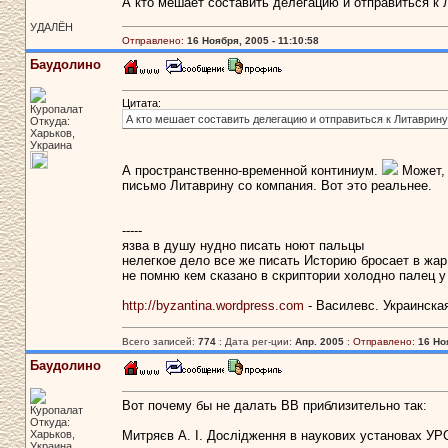
А кто мешает составить делегацию и отправиться к 
УДАЛЁН
Отправлено:
16 Ноября, 2005 - 11:10:58
Баудолино
Цитата:
Куропалат
А кто мешает составить делегацию и отправиться к Литаврину
Откуда:
Харьков,
Украина
А пространственно-временной континиум.
Может, 
письмо Литаврину со компания. Вот это реальнее.
-----
язва в душу нудно писать ноют пальцы
нелегкое дело все же писать Историю бросает в жар
не помню кем сказано в скриптории холодно палец у
http://byzantina.wordpress.com
- Василевс. Украинска
Всего записей:
774
: Дата рег-ции:
Апр. 2005
:
Отправлено:
16 Ноя
Баудолино
Вот почему бы не далать ВВ приблизительно так:
Куропалат
Откуда:
Харьков,
Митряєв А. І. Дослідження в наукових установах УРСР 
Украина