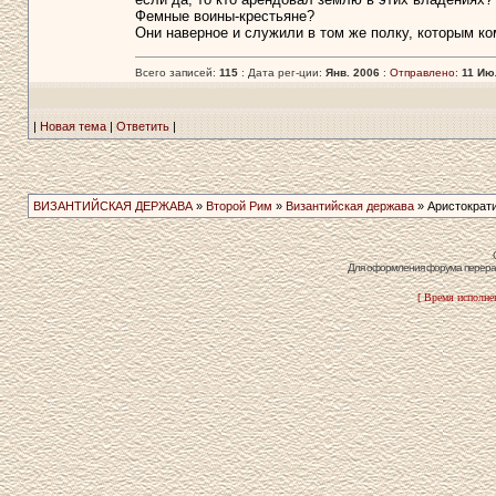
Фемные воины-крестьяне?
Они наверное и служили в том же полку, которым к
Всего записей:
115
: Дата рег-ции:
Янв. 2006
:
Отправлено:
11 Июл
|
Новая тема
|
Ответить
|
ВИЗАНТИЙСКАЯ ДЕРЖАВА
»
Второй Рим
»
Византийская держава
» Аристократ
Для оформления форума перераб
[ Время исполнен