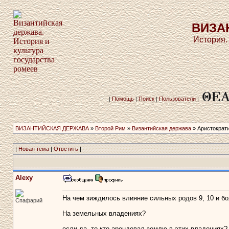
ВИЗА
История.
|
Помощь
|
Поиск
|
Пользователи
|
ВИЗАНТИЙСКАЯ ДЕРЖАВА
»
Второй Рим
»
Византийская держава
» Аристократ
|
Новая тема
|
Ответить
|
Alexy
На чем зиждилось влияние сильных родов 9, 10 и бол
Спафарий
На земельных владениях?
если да, то кто арендовал землю в этих владениях?