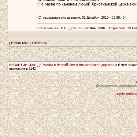
(Но разве по канонам любой Христианской церкви сн
(Отредактировано автором: 01 Декабря, 2010 - 03:59:40)
Всего записей:
115
: Дата рег-ции:
Янв. 2006
:
Отправлено:
29 Ноя
|
Новая тема
|
Ответить
|
ВИЗАНТИЙСКАЯ ДЕРЖАВА
»
Второй Рим
»
Византийская держава
» В чем заклю
примасом­ в 1142 г
Для оформления форума перераб
[ Время исполнен