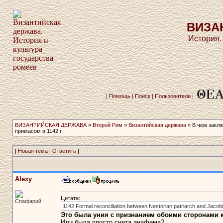
ВИЗА
История.
|
Помощь
|
Поиск
|
Пользователи
|
ВИЗАНТИЙСКАЯ ДЕРЖАВА
»
Второй Рим
»
Византийская держава
» В чем заклю
примасом­ в 1142 г
|
Новая тема
|
Ответить
|
Alexy
Цитата:
Спафарий
1142 Formal reconciliation between Nestorian patriarch and Jacobi
Это была уния с признанием обоими сторонами к
Или была просто снята анафема?