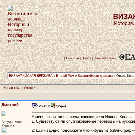
ВИЗА
История.
|
Помощь
|
Поиск
|
Пользователи
|
ВИЗАНТИЙСКАЯ ДЕРЖАВА
»
Второй Рим
»
Византийская держава
» Осада Конст
|
Новая тема
|
Ответить
|
Дмитрий
У меня возникли вопросы, касающиеся Иоанна Канана:
1. Существуют ли опубликованные переводы на русский 
Откуда: Киев,
Украина
2. Если заодно подскажете что-нибудь из библиографии