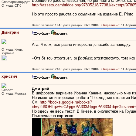
Вообще то работа известная, но pdf найти сложно. Есть
Спафарокандидат
http://assets.cambridge.org/97805218/77381/excerpt/9780
Откуда: СПб
Но это просто работа со ссылками на издание E. Pinto
Всего записей:
134
: Дата рег-ции:
Окт. 2006
:
Отправлено:
11 Апреля
Дмитрий
Ага. Что ж, все равно интересно ,спасибо за наводку.
Откуда: Киев,
Украина
-----
«Οτε δε του στρατευειν οι βασιλεις απεπαυσαντο, τοτε κα
Всего записей:
746
: Дата рег-ции:
Окт. 2004
:
Отправлено:
11 Апреля
христич
Дмитрий
Севаст
В цифровом варианте Иоанна Канана, насколько мне изв
Откуда: Москва
Но имеется интересная работа "Последние столетия Виз
См.
http://books.google.ru/books?
id=y2d6OHLqwEsC&pg=PA333&lpg=PA333&dq=Giovanni
Но здесь не весь текст. В Киеве, в библиотеке на Груш
Прикреплена картинка: