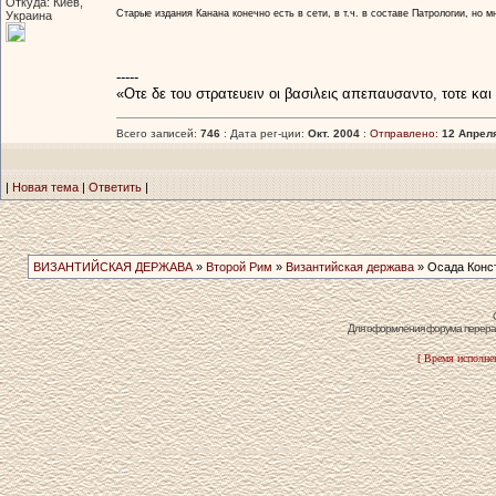
Откуда: Киев,
Старые издания Канана конечно есть в сети, в т.ч. в составе Патрологии, но
Украина
-----
«Οτε δε του στρατευειν οι βασιλεις απεπαυσαντο, τοτε κα
Всего записей:
746
: Дата рег-ции:
Окт. 2004
:
Отправлено:
12 Апреля
|
Новая тема
|
Ответить
|
ВИЗАНТИЙСКАЯ ДЕРЖАВА
»
Второй Рим
»
Византийская держава
» Осада Конст
Для оформления форума перераб
[ Время исполнен