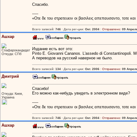
Спасибо.
-----
«Οτε δε του στρατευειν οι βασιλεις απεπαυσαντο, τοτε κα
Всего записей:
746
: Дата рег-ции:
Окт. 2004
:
Отправлено:
09 Апреля
Ашхар
Издание есть вот это:
Спафарокандидат
Pinto E. Giovanni Cananos. L'assedo di Constantinopoli. M
Откуда: СПб
А переводов на русский наверное не было.
Всего записей:
134
: Дата рег-ции:
Окт. 2006
:
Отправлено:
09 Апреля
Дмитрий
Спасибо!
Его можно как-нибудь увидеть в электронном виде?
Откуда: Киев,
Украина
-----
«Οτε δε του στρατευειν οι βασιλεις απεπαυσαντο, τοτε κα
Всего записей:
746
: Дата рег-ции:
Окт. 2004
:
Отправлено:
09 Апреля
Ашхар