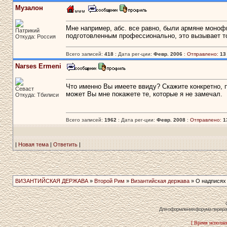
Музалон
Мне например, абс. все равно, были армяне монофи
Патрикий
подготовленным профессионально, это вызывает то
Откуда: Россия
Всего записей:
418
: Дата рег-ции:
Февр. 2006
:
Отправлено:
13
Narses Ermeni
Что именно Вы имеете ввиду? Скажите конкретно, 
Севаст
может Вы мне покажете те, которые я не замечал.
Откуда: Тбилиси
Всего записей:
1962
: Дата рег-ции:
Февр. 2008
:
Отправлено:
1
|
Новая тема
|
Ответить
|
ВИЗАНТИЙСКАЯ ДЕРЖАВА
»
Второй Рим
»
Византийская держава
» О надписях
Для оформления форума перераб
[ Время исполнен