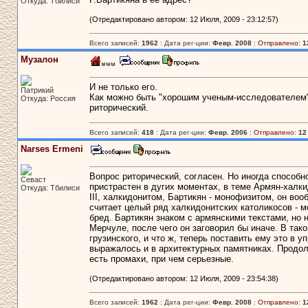
Откуда: Тбилиси
(Отредактировано автором: 12 Июля, 2009 - 23:12:57)
Всего записей:
1962
: Дата рег-ции:
Февр. 2008
:
Отправлено:
1
Музалон
И не только его.
Патрикий
Как можно быть "хорошим ученым-исследователем" 
Откуда: Россия
риторический.
Всего записей:
418
: Дата рег-ции:
Февр. 2006
:
Отправлено:
12
Narses Ermeni
Вопрос риторический, согласен. Но иногда способ
Севаст
пристрастен в дугих моментах, в теме Армян-халки
Откуда: Тбилиси
III, халкидонитом, Бартикян - монофизитом, он воо
считает целый ряд халкидонитских католикосов - м
бред. Бартикян знаком с армянскими текстами, но н
Мерчуле, после чего он заговорил бы иначе. В так
грузинского, и что ж, теперь поставить ему это в 
выражалось и в архитектурных памятниках. Продолж
есть промахи, при чем серьезные.
(Отредактировано автором: 12 Июля, 2009 - 23:54:38)
Всего записей:
1962
: Дата рег-ции:
Февр. 2008
:
Отправлено:
1