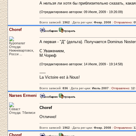
А нельзя ли хотя бы приблизительно сказать, какая
(Отредактировано автором: 09 Июля, 2009 - 19:26:09)
Всего записей:
1962
: Дата рег-ции:
Февр. 2008
:
Отправлено:
0
Choref
А первая - "Д" (дельта). Получается Dominus Noster
Куропалат
Откуда:
Нижневартовск,
С Уважением,
Росси ...
М.Чореф
(Отредактировано автором: 14 Июля, 2009 - 19:14:58)
-----
La Victoire est à Nous!
Всего записей:
836
: Дата рег-ции:
Июль 2007
:
Отправлено:
12 
Narses Ermeni
Choref
Севаст
Откуда: Тбилиси
Отлично!
Всего записей:
1962
: Дата рег-ции:
Февр. 2008
:
Отправлено:
1
Choref