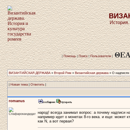
ВИЗА
История.
|
Помощь
|
Поиск
|
Пользователи
|
ВИЗАНТИЙСКАЯ ДЕРЖАВА
»
Второй Рим
»
Византийская держава
» О надписях
|
Новая тема
|
Ответить
|
romanus
народ! всегда занимал вопрос: а почему надписи н
Спафарокандидат
например идет о монетах 8-го века. и еще: может к
как N, а вот первая?