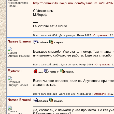
Нижневартовск,
http://community.livejournal.com/byzantium_ru/104207
Росси ...
С Уважением,
М.Чореф
-----
La Victoire est à Nous!
Всего записей:
836
: Дата рег-ции:
Июль 2007
:
Отправлено:
12 
Narses Ermeni
Большое спасибо! Уже скачал номер. Там я нашел 
Севаст
пчитателем, собираю ее работы. Еще раз спасибо!
Откуда: Тбилиси
Всего записей:
1962
: Дата рег-ции:
Февр. 2008
:
Отправлено:
1
Музалон
Было бы еще неплохо, если бы Арутюнова при это
Патрикий
знания языков.
Откуда: Россия
Всего записей:
418
: Дата рег-ции:
Февр. 2006
:
Отправлено:
12
Narses Ermeni
Да, согласен, с языками у нее проблема. Но как у
Севаст
Р.Бартикяна в ее адрес?