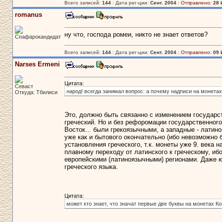
Всего записей:
144
: Дата рег-ции:
Сент. 2004
:
Отправлено:
28 
romanus
ну что, господа ромеи, никто не знает ответов?
Спафарокандидат
Всего записей:
144
: Дата рег-ции:
Сент. 2004
:
Отправлено:
09 
Narses Ermeni
Цитата:
Севаст
народ! всегда занимал вопрос: а почему надписи на монета
Откуда: Тбилиси
Это, должно быть связанно с изменением государств
греческий. Но и без рефоромации государственног
Восток... были грекоязычными, а западные - латин
уже как и бытового окончательно (ибо невозможно 
установления греческого, т.к. монеты уже 9. века
плавному переходу от латинского к греческому, ибо
европейскими (латиноязычными) регионами. Даже 
греческого языка.
Цитата:
может кто знает, что значат первые две буквы на монетах Ко