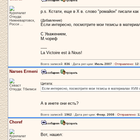
p.s. Кстати, еще в X в. слово "ромайон" писали как 
Куропалат
Откуда:
Нижневартовск,
(Добавление)
Росси ...
Если интересно, посмотрите мои тезисы в материала
С Уважением,
М.чореф
-----
La Victoire est à Nous!
Всего записей:
836
: Дата рег-ции:
Июль 2007
:
Отправлено:
12 
Narses Ermeni
Цитата:
Севаст
Если интересно, посмотрите мои тезисы в материалах XVIII 
Откуда: Тбилиси
А в инете они есть?
Всего записей:
1962
: Дата рег-ции:
Февр. 2008
:
Отправлено:
1
Choref
Вот, нашел:
Куропалат
Откуда: