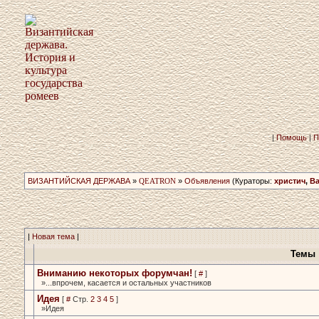
|
Помощь
|
П
ВИЗАНТИЙСКАЯ ДЕРЖАВА
»
QEATRON
»
Объявления
(Кураторы:
христич
,
В
|
Новая тема
|
Темы
Вниманию некоторых форумчан!
[
#
]
»...впрочем, касается и остальных­ участников
Идея
[
#
Стр.
2
3
4
5
]
»Идея