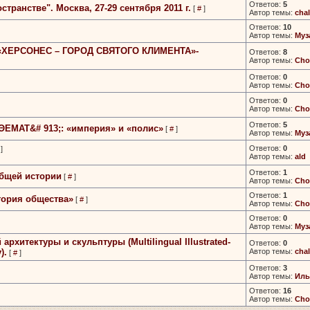
Ответов:
5
ранстве". Москва,­ 27-29 сентября 2011 г.
[
#
]
Автор темы:
chal
Ответов:
10
Автор темы:
Муз
и «ХЕРСОНЕС –­ ГОРОД СВЯТОГО КЛИМЕНТА»­
Ответов:
8
Автор темы:
Cho
Ответов:
0
Автор темы:
Cho
Ответов:
0
Автор темы:
Cho
Ответов:
5
­ ΘΕΜΑΤ&#­ 913;: «империя» и «полис»
[
#
]
Автор темы:
Муз
Ответов:
0
]
Автор темы:
ald
Ответов:
1
бщей­ истории
[
#
]
Автор темы:
Cho
Ответов:
1
тория общества»
[
#
]
Автор темы:
Cho
Ответов:
0
Автор темы:
Муз
хитектуры и скульптуры­ (Multilingual Illustrated­
Ответов:
0
).
Автор темы:
chal
[
#
]
Ответов:
3
Автор темы:
Иль
Ответов:
16
Автор темы:
Cho