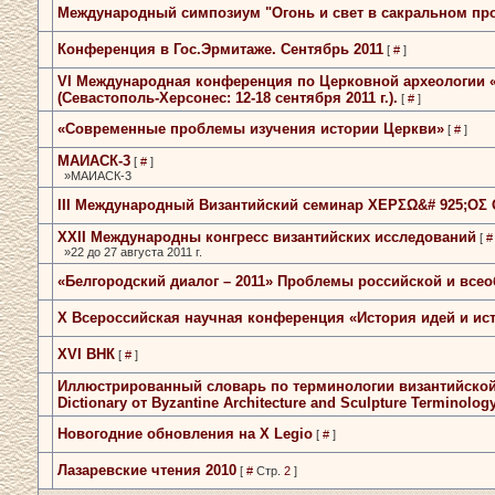
Международный симпозиум­ "Огонь и свет в сакральном­ прост
Конференция в Гос.Эрмитаже.­ Сентябрь 2011
[
#
]
VI Международная конференция по­ Церковной археологи
(Севастополь-Херсонес: 12-18­ сентября 2011 г.).
[
#
]
«Современные проблемы изучения­ истории Церкви»
[
#
]
МАИАСК-3
[
#
]
»МАИАСК-3
III Международный Византийский­­ семинар­­ ΧΕΡΣΩ&#­ 925;ΟΣ
XXII Международны конгресс­ византийских исследований
[
#
»22 до 27 августа 2011 г.
«Белгородский диалог – 2011»­ Проблемы российской и всео
X Всероссийская научная­ конференция «История идей и­ ис
XVI ВНК
[
#
]
Иллюстрированный словарь по­ терминологии византийской­ ар
Dictionary от Byzantine­ Architecture and Sculpture­ Terminology
Новогодние обновления на X Legio
[
#
]
Лазаревские чтения 2010
[
#
Стр.
2
]