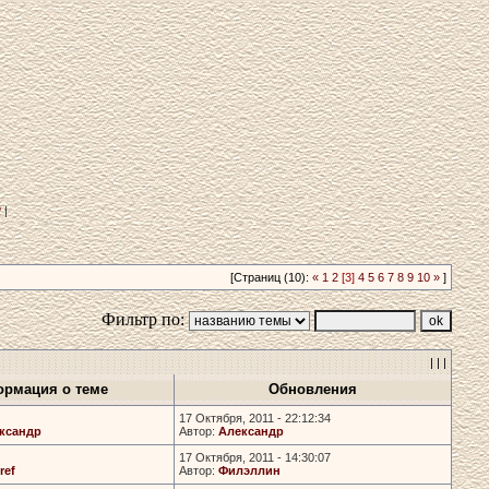
?
|
[Страниц (10):
«
1
2
[3]
4
5
6
7
8
9
10
»
]
Фильтр по:
| | |
рмация о теме
Обновления
17 Октября, 2011 - 22:12:34
ксандр
Автор:
Александр
17 Октября, 2011 - 14:30:07
ref
Автор:
Филэллин