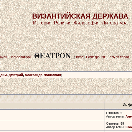
ВИЗАНТИЙСКАЯ ДЕРЖАВА
История. Религия. Философия. Литература
оиск
|
Пользователи
|
|
Вход
|
Регистрация
|
Забыли пароль
адим
,
Дмитрий
,
Александр
,
Филэллин
)
Инфо
Ответов:
6
Автор темы:
Але
Ответов:
59
Автор темы:
Cho