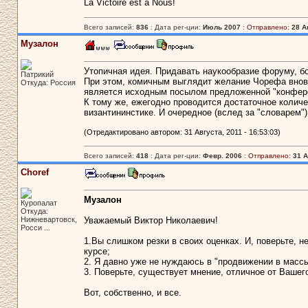
La Victoire est à Nous!
Всего записей:
836
: Дата рег-ции:
Июль 2007
:
Отправлено:
28 А
Музалон
Утопичная идея. Придавать наукообразие форуму, бо
Патрикий
При этом, комичным выглядит желание Чорефа вновь 
Откуда: Россия
является исходным посылом предложенной "конфер
К тому же, ежегодно проводится достаточное количе
византининстике. И очередное (вслед за "словарем")
(Отредактировано автором: 31 Августа, 2011 - 16:53:03)
Всего записей:
418
: Дата рег-ции:
Февр. 2006
:
Отправлено:
31 А
Choref
Музалон
Куропалат
Откуда:
Нижневартовск,
Уважаемый Виктор Николаевич!
Росси ...
1.Вы слишком резки в своих оценках. И, поверьте, н
курсе;
2. Я давно уже не нуждаюсь в "продвижении в массы
3. Поверьте, существует мнение, отличное от Вашег
Вот, собственно, и все.