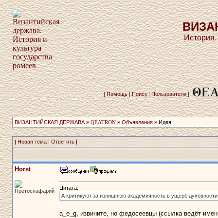
ВИЗА
История.
|
Помощь
|
Поиск
|
Пользователи
|
ВИЗАНТИЙСКАЯ ДЕРЖАВА
»
QEATRON
»
Объявления
» Идея
|
Новая тема
|
Ответить
|
Horst
Цитата:
Протоспафарий
А критикуют за излишнюю академичность в ущерб духовности
a_e_g, извините, но федосеевцы (ссылка ведёт имен