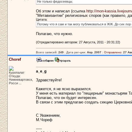
Не только федосеевцы.
Об этом и написал (ссылка
http://mon-kassia.livejour
"Метавизантии" религиозных споров (как правило, да
Цитата:
Потому что я сам и так могу публиковаться в ЖЖ. До сих пор не
Полагаю, что нужно.
(Отредактировано автором: 27 Августа, 2011 - 20:31:22)
Всего записей:
249
: Дата рег-ции:
Апр. 2007
:
Отправлено:
27 Авг
Choref
a_e_g
Куропалат
Откуда:
Нижневартовск,
Здравствуйте!
Росси ...
Кажется, я не ясно выразился.
У меня есть материал по "пещерным" монастырям Та
Полагаю, что он будет интересен.
В связи с этим предлагаю создать секцию Церковной
С Уважением,
М.Чореф
-----