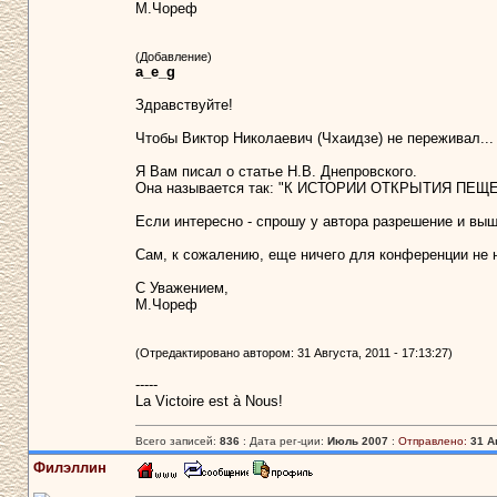
М.Чореф
(Добавление)
a_e_g
Здравствуйте!
Чтобы Виктор Николаевич (Чхаидзе) не переживал...
Я Вам писал о статье Н.В. Днепровского.
Она называется так: "К ИСТОРИИ ОТКРЫТИЯ ПЕ
Если интересно - спрошу у автора разрешение и вы
Сам, к сожалению, еще ничего для конференции не н
С Уважением,
М.Чореф
(Отредактировано автором: 31 Августа, 2011 - 17:13:27)
-----
La Victoire est à Nous!
Всего записей:
836
: Дата рег-ции:
Июль 2007
:
Отправлено:
31 А
Филэллин