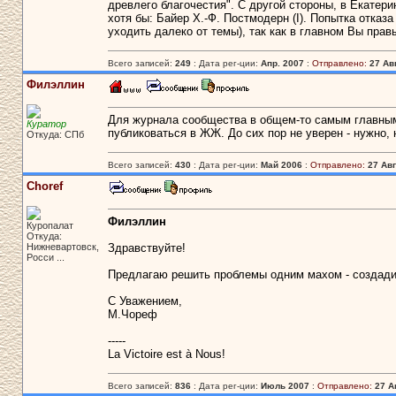
древлего благочестия". С другой стороны, в Екатери
хотя бы: Байер Х.-Ф. Постмодерн (I). Попытка отказа
уходить далеко от темы), так как в главном Вы прав
Всего записей:
249
: Дата рег-ции:
Апр. 2007
:
Отправлено:
27 Авг
Филэллин
Для журнала сообщества в общем-то самым главным 
Куратор
публиковаться в ЖЖ. До сих пор не уверен - нужно, н
Откуда: СПб
Всего записей:
430
: Дата рег-ции:
Май 2006
:
Отправлено:
27 Авг
Choref
Филэллин
Куропалат
Откуда:
Нижневартовск,
Здравствуйте!
Росси ...
Предлагаю решить проблемы одним махом - создад
С Уважением,
М.Чореф
-----
La Victoire est à Nous!
Всего записей:
836
: Дата рег-ции:
Июль 2007
:
Отправлено:
27 А