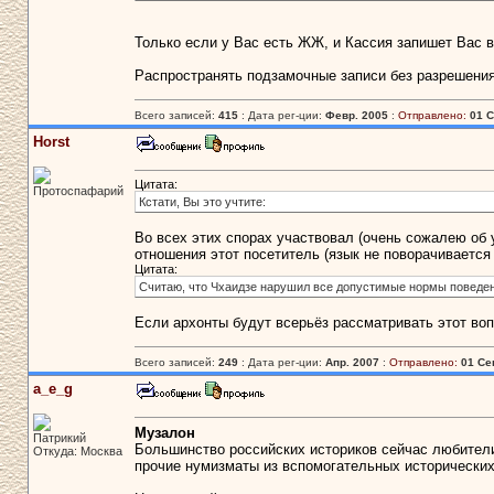
Только если у Вас есть ЖЖ, и Кассия запишет Вас 
Распространять подзамочные записи без разрешения
Всего записей:
415
: Дата рег-ции:
Февр. 2005
:
Отправлено:
01 С
Horst
Цитата:
Протоспафарий
Кстати, Вы это учтите:
Во всех этих спорах участвовал (очень сожалею об ух
отношения этот посетитель (язык не поворачивается
Цитата:
Считаю, что Чхаидзе нарушил все допустимые нормы поведени
Если архонты будут всерьёз рассматривать этот воп
Всего записей:
249
: Дата рег-ции:
Апр. 2007
:
Отправлено:
01 Се
a_e_g
Музалон
Патрикий
Большинство российских историков сейчас любители.
Откуда: Москва
прочие нумизматы из вспомогательных исторических