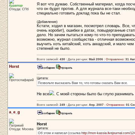
Я вот что думаю. Собственный материал, когда пос
Куратор
что он будет против. А для журнала все-таки необх
Откуда: СПб
специально готовить доклад пока бы не стал.
(Добавление)
Кстати, ходил в магазин, посмотрел словарь. Все, ч
очень коробит), ошибки в датах, повыдерганные ста
дело. Но зачем пытаться кому-то что-то преподават
возможно, журнал сообщества - отличная возможнос
выучить хоть китайский, хоть аккадский, и мало че
степеней не было.
Всего записей:
430
: Дата рег-ции:
Май 2006
:
Отправлено:
31 Авг
Horst
Цитата:
Протоспафарий
Позвольте высказать Вам то, что готовы сказать Вам все.
Не все
. С моей стороны было бы глупо разнимать 
Всего записей:
249
: Дата рег-ции:
Апр. 2007
:
Отправлено:
01 Се
a_e_g
Horst
Патрикий
Цитата:
Откуда: Москва
Об этом и написал (ссылка
http://mon-kassia.livejournal.com/12