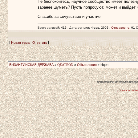
Не беспокойтесь, научное сообщество имеет полезну
заранее шуметь? Пусть попробуют, может и выйдет ч
Спасибо за сочувствие и участие.
Всего записей:
415
: Дата рег-ции:
Февр. 2005
:
Отправлено:
01 С
|
Новая тема
|
Ответить
|
ВИЗАНТИЙСКАЯ ДЕРЖАВА
»
QEATRON
»
Объявления
» Идея
Для оформления форума перераб
[ Время исполне