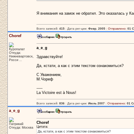
Я внимания на замок не обратил. Это оказалась у К
Всего записей:
415
: Дата рег-ции:
Февр. 2005
:
Отправлено:
01 С
Choref
a_e_g
Куропалат
Откуда:
Нижневартовск,
Здравствуйте!
Росси ...
Да, кстати, а как с этим текстом ознакомиться?
С Уважением,
М.Чореф
-----
La Victoire est à Nous!
Всего записей:
836
: Дата рег-ции:
Июль 2007
:
Отправлено:
01 С
a_e_g
Choref
Патрикий
Цитата:
Откуда: Москва
Да, кстати, а как с этим текстом ознакомиться?