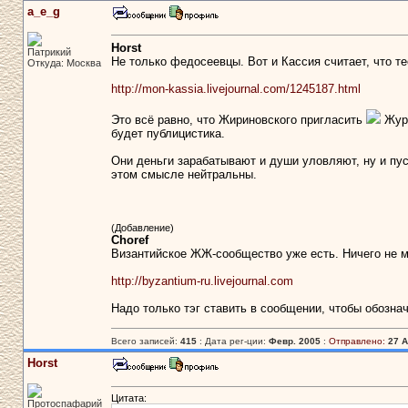
a_e_g
Horst
Патрикий
Не только федосеевцы. Вот и Кассия считает, что т
Откуда: Москва
http://mon-kassia.livejournal.com/1245187.html
Это всё равно, что Жириновского пригласить
Журн
будет публицистика.
Они деньги зарабатывают и души уловляют, ну и пус
этом смысле нейтральны.
(Добавление)
Choref
Византийское ЖЖ-сообщество уже есть. Ничего не м
http://byzantium-ru.livejournal.com
Надо только тэг ставить в сообщении, чтобы обознач
Всего записей:
415
: Дата рег-ции:
Февр. 2005
:
Отправлено:
27 А
Horst
Цитата:
Протоспафарий