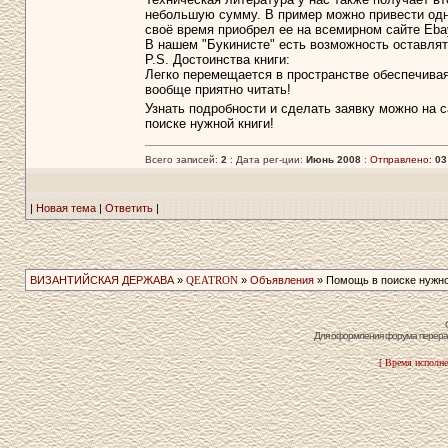
небольшую сумму. В пример можно привести одну 
своё время приобрел ее на всемирном сайте Ebay
В нашем "Букинисте" есть возможность оставлять
P.S. Достоинства книги:
Легко перемещается в пространстве обеспечивая у
вообще приятно читать!
Узнать подробности и сделать заявку можно на 
поиске нужной книги!
Всего записей:
2
: Дата рег-ции:
Июнь 2008
:
Отправлено:
03
|
Новая тема
|
Ответить
|
ВИЗАНТИЙСКАЯ ДЕРЖАВА
»
QEATRON
»
Объявления
» Помощь в поиске нужно
Для оформления форума перераб
[ Время исполне