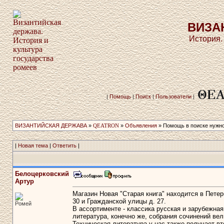
ВИЗА
История.
|
Помощь
|
Поиск
|
Пользователи
|
ВИЗАНТИЙСКАЯ ДЕРЖАВА
»
QEATRON
»
Объявления
» Помощь в поиске нужно
|
Новая тема
|
Ответить
|
Белоцерковский
Артур
Магазин Новая "Старая книга" находится в Петер
30 и Гражданской улицы д. 27.
Ромей
В ассортименте - классика русская и зарубежная,
литература, конечно же, собрания сочинений вел
Техническая литература у нас также получает вт