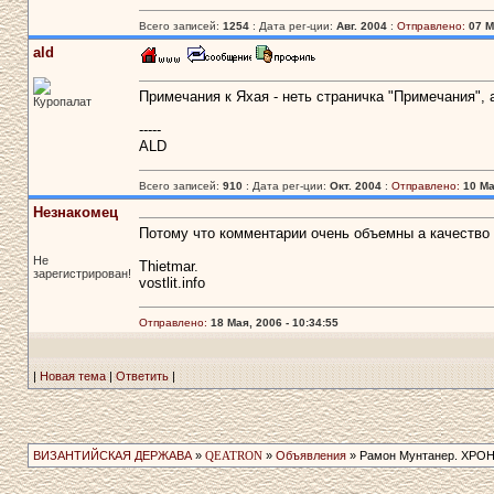
Всего записей:
1254
: Дата рег-ции:
Авг. 2004
:
Отправлено:
07 М
ald
Примечания к Яхая - неть страничка "Примечания", 
Куропалат
-----
ALD
Всего записей:
910
: Дата рег-ции:
Окт. 2004
:
Отправлено:
10 Ма
Незнакомец
Потому что комментарии очень объемны а качество 
Не
Thietmar.
зарегистрирован!
vostlit.info
Отправлено:
18 Мая, 2006 - 10:34:55
|
Новая тема
|
Ответить
|
ВИЗАНТИЙСКАЯ ДЕРЖАВА
»
QEATRON
»
Объявления
» Рамон Мунтанер. ХРО