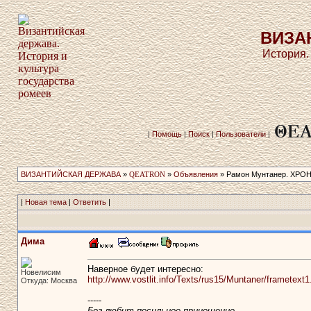
ВИЗА
История.
|
Помощь
|
Поиск
|
Пользователи
|
ВИЗАНТИЙСКАЯ ДЕРЖАВА
»
QEATRON
»
Объявления
» Рамон Мунтанер. ХРО
|
Новая тема
|
Ответить
|
Дима
Наверное будет интересно:
Новелисим
http://www.vostlit.info/Texts/rus15/Muntaner/frametext
Откуда: Москва
-----
Бог любит посильное приношение