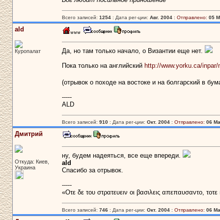
Всего записей:
1254
: Дата рег-ции:
Авг. 2004
:
Отправлено:
05 М
ald
Да, но там только начало, о Византии еще нет.
Куропалат
Пока только на английский
http://www.yorku.ca/inpa
(отрывок о походе на востоке и на болгарский в б
-----
ALD
Всего записей:
910
: Дата рег-ции:
Окт. 2004
:
Отправлено:
06 Ма
Дмитрий
ну, будем надеяться, все еще впереди.
Откуда: Киев,
ald
Украина
Спасибо за отрывок.
-----
«Οτε δε του στρατευειν οι βασιλεις απεπαυσαντο, τοτε
Всего записей:
746
: Дата рег-ции:
Окт. 2004
:
Отправлено:
06 Ма