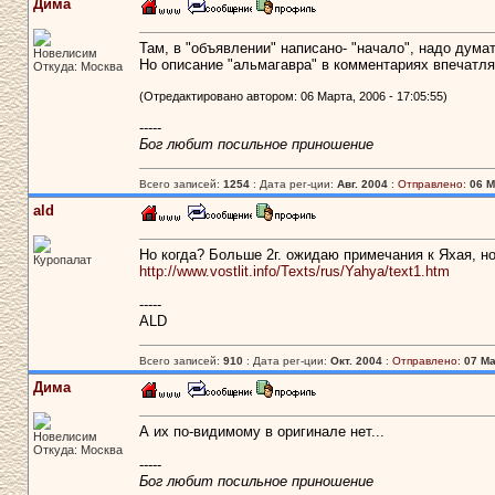
Дима
Там, в "объявлении" написано- "начало", надо думать
Новелисим
Но описание "альмагавра" в комментариях впечатля
Откуда: Москва
(Отредактировано автором: 06 Марта, 2006 - 17:05:55)
-----
Бог любит посильное приношение
Всего записей:
1254
: Дата рег-ции:
Авг. 2004
:
Отправлено:
06 М
ald
Но когда? Больше 2г. ожидаю примечания к Яхая, но 
Куропалат
http://www.vostlit.info/Texts/rus/Yahya/text1.htm
-----
ALD
Всего записей:
910
: Дата рег-ции:
Окт. 2004
:
Отправлено:
07 Ма
Дима
А их по-видимому в оригинале нет...
Новелисим
Откуда: Москва
-----
Бог любит посильное приношение