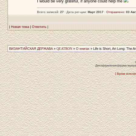
I would be very grateful, if anyone could help me
Всего записей:
27
: Дата рег-ции:
Март 2017
:
Отправлено:
03 Авг
|
Новая тема
|
Ответить
|
ВИЗАНТИЙСКАЯ ДЕРЖАВА
»
QEATRON
»
О книгах
» Life is Short, Art Long: The Ar
Для оформления форума перераб
[ Время исполне