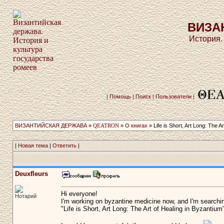
ВИЗА
История.
|
Помощь
|
Поиск
|
Пользователи
|
ВИЗАНТИЙСКАЯ ДЕРЖАВА
»
QEATRON
»
О книгах
» Life is Short, Art Long: The Ar
|
Новая тема
|
Ответить
|
Deuxfleurs
Hi everyone!
Нотарий
I'm working on byzantine medicine now, and I'm searching
"Life is Short, Art Long: The Art of Healing in Byzantium"