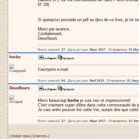
N° 29)
Si quelqu'un possède un pdf ou djvu de ce livre, je lui
Merci par avance,
Cordialement,
Deuxfleurs.
Всего записей:
27
: Дата рег-ции:
Март 2017
:
Отправлено:
01 Июл
horhe
Смотрите e-mail.
Спафарий
Всего записей:
64
: Дата рег-ции:
Май 2015
:
Отправлено:
01 Авгу
Deuxfleurs
Merci beaucoup
horhe
je suis ravi et impressionné!
Нотарий
C'est vraiment super d'être dans cette communauté de pa
Je vais enfin pouvoir lire cette Vie; autant dire que ce
Всего записей:
27
: Дата рег-ции:
Март 2017
:
Отправлено:
01 Авг
|
Новая тема
|
Ответить
|