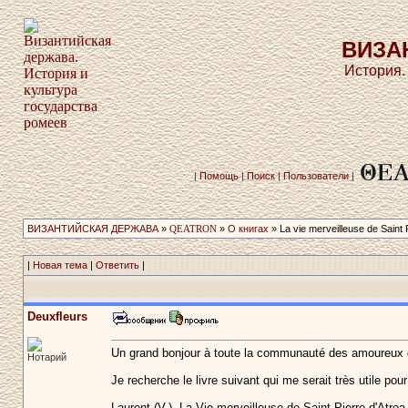
ВИЗА
История.
|
Помощь
|
Поиск
|
Пользователи
|
ВИЗАНТИЙСКАЯ ДЕРЖАВА
»
QEATRON
»
О книгах
» La vie merveilleuse de Saint­ 
|
Новая тема
|
Ответить
|
Deuxfleurs
Un grand bonjour à toute la communauté des amoureux
Нотарий
Je recherche le livre suivant qui me serait très utile pou
Laurent (V.). La Vie merveilleuse de Saint Pierre d'Atro