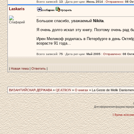
Всего записей:
13
: Дата рег-ции:
Июнь 2014
:
Отправлено:
08 Окт
Laskaris
Большое спасибо, уважаемый
Nikita
.
Спафарий
Я очень долго искал эту книгу. Поэтому очень рад б
Ирен Меликоф родилась в Петербурге в день Октябрь
возрасте 91 года...
Всего записей:
75
: Дата рег-ции:
Май 2005
:
Отправлено:
08 Октя
|
Новая тема
|
Ответить
|
ВИЗАНТИЙСКАЯ ДЕРЖАВА
»
QEATRON
»
О книгах
» La Geste de Melik Danismen
Для оформления форума перераб
[ Время исполнен