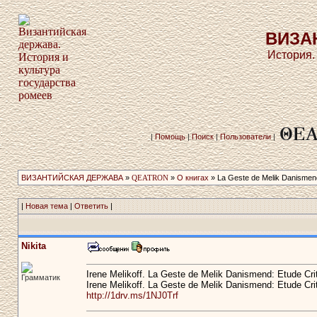
ВИЗА
История.
|
Помощь
|
Поиск
|
Пользователи
|
ВИЗАНТИЙСКАЯ ДЕРЖАВА
»
QEATRON
»
О книгах
» La Geste de Melik Danismen
|
Новая тема
|
Ответить
|
Nikita
Irene Melikoff. La Geste de Melik Danismend: Etude Cri
Грамматик
Irene Melikoff. La Geste de Melik Danismend: Etude Cri
http://1drv.ms/1NJ0Trf