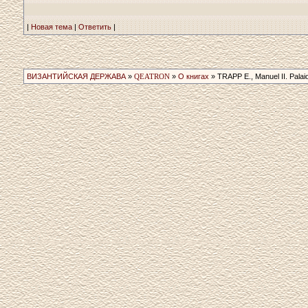
|
Новая тема
|
Ответить
|
ВИЗАНТИЙСКАЯ ДЕРЖАВА
»
QEATRON
»
О книгах
» TRAPP E., Manuel II. Palai