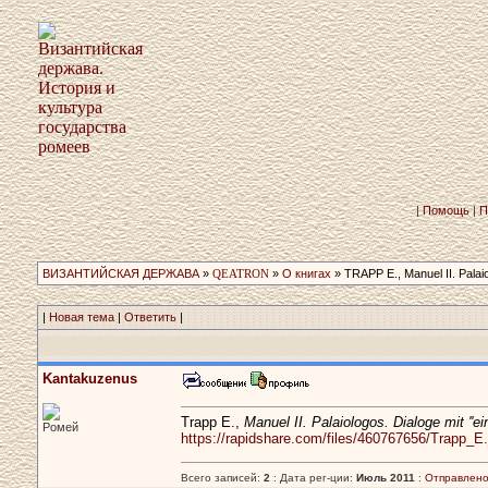
|
Помощь
|
П
ВИЗАНТИЙСКАЯ ДЕРЖАВА
»
QEATRON
»
О книгах
» TRAPP E., Manuel II. Palai
|
Новая тема
|
Ответить
|
Kantakuzenus
Trapp E.,
Manuel II. Palaiologos. Dialoge mit ''ei
Ромей
https://rapidshare.com/files/460767656/Trapp_E
Всего записей:
2
: Дата рег-ции:
Июль 2011
:
Отправлено