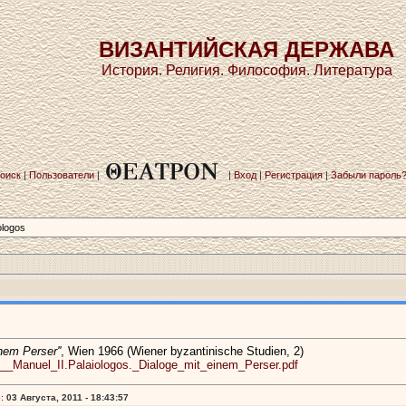
ВИЗАНТИЙСКАЯ ДЕРЖАВА
История. Религия. Философия. Литература
оиск
|
Пользователи
|
|
Вход
|
Регистрация
|
Забыли пароль
ologos
nem Perser''
, Wien 1966 (Wiener byzantinische Studien, 2)
.__Manuel_II.Palaiologos._Dialoge_mit_einem_Perser.pdf
:
03 Августа, 2011 - 18:43:57