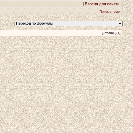
|
Версия для печати
|
|
Поиск в теме
|
[Страниц (1)]