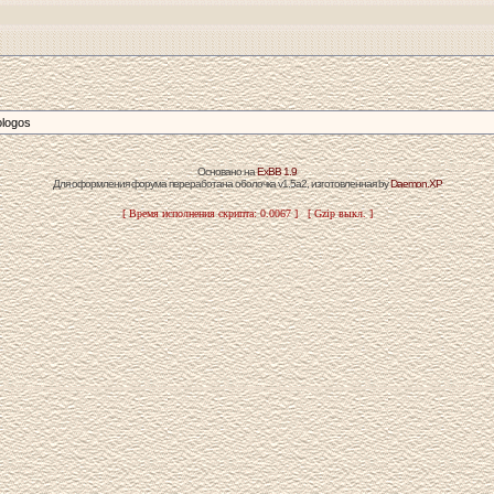
ologos
Основано на
ExBB 1.9
Для оформления форума переработана оболочка v1.5a2, изготовленная by
Daemon.XP
[ Время исполнения скрипта: 0.0067 ] [ Gzip выкл. ]