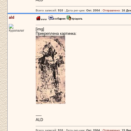
Всего записей:
910
: Дата рег-ции:
Окт. 2004
:
Отправлено:
16 Дек
ald
[img]
Куропалат
Прикреплена картинка:
-----
ALD
Всего записей:
910
: Дата рег-ции:
Окт. 2004
:
Отправлено:
15 Янв