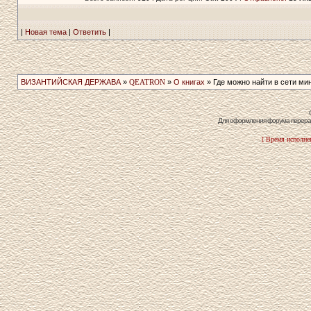
|
Новая тема
|
Ответить
|
ВИЗАНТИЙСКАЯ ДЕРЖАВА
»
QEATRON
»
О книгах
» Где можно найти в сети ми
Для оформления форума перераб
[ Время исполнен