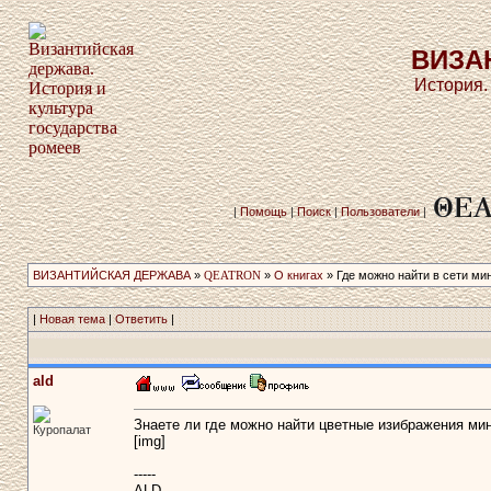
ВИЗА
История.
|
Помощь
|
Поиск
|
Пользователи
|
ВИЗАНТИЙСКАЯ ДЕРЖАВА
»
QEATRON
»
О книгах
» Где можно найти в сети ми
|
Новая тема
|
Ответить
|
ald
Знаете ли где можно найти цветные изибражения мини
Куропалат
[img]
-----
ALD